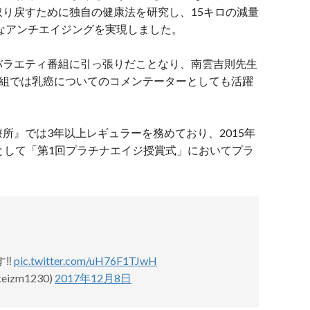
り戻すために独自の健康法を研究し、15キロの減量
うなアンチエイジングを実現しました。
バラエティ番組に引っ張りだことなり、南雲吉則先生
番組では乳癌についてのコメンテーターとしても活躍
所』では3年以上レギュラーを務めており、2015年
として「第1回プラチナエイジ授賞式」においてプラ
‼️
pic.twitter.com/uH76F1TJwH
izm1230)
2017年12月8日