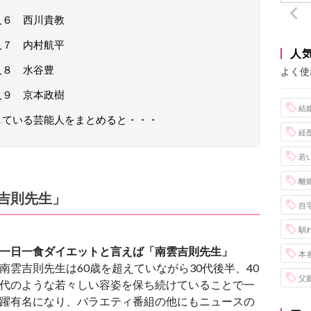
人６ 西川貴教
人７ 内村航平
人
人８ 水谷豊
よく使
人９ 京本政樹
結
している芸能人をまとめると・・・
経
若
離
吉則先生」
自
馴
一日一食ダイエットと言えば「南雲吉則先生」
本
南雲吉則先生は60歳を超えていながら30代後半、40
父
代のような若々しい容姿を保ち続けていることで一
躍有名になり、バラエティ番組の他にもニュースの