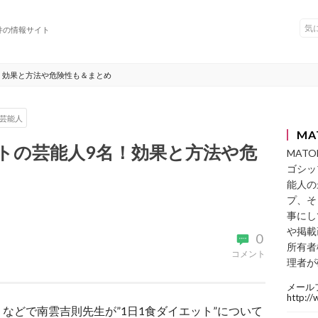
件の情報サイト
！効果と方法や危険性も＆まとめ
芸能人
MA
ットの芸能人9名！効果と方法や危
MAT
ゴシッ
能人の
プ、そ
事にし
や掲載
0
所有者
コメント
理者が
メール
http:/
などで南雲吉則先生が”1日1食ダイエット”について