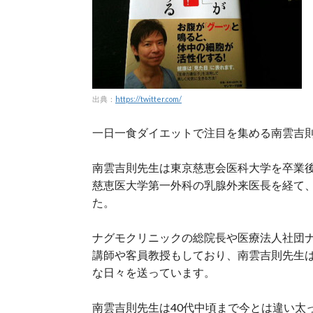
出典：
https://twitter.com/
一日一食ダイエットで注目を集める南雲吉
南雲吉則先生は東京慈恵会医科大学を卒業
慈恵医大学第一外科の乳腺外来医長を経て
た。
ナグモクリニックの総院長や医療法人社団
講師や客員教授もしており、南雲吉則先生
な日々を送っています。
南雲吉則先生は40代中頃まで今とは違い太