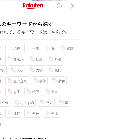
気のキーワードから探す
われているキーワードはこちらです
婚
現在
子供
嫁
家族
歴
非表示
旦那
身長
い頃
高校
大学
彼氏
婚
生い立ち
事件
彼女
宅
息子
学歴
実家
れ初め
おすすめ
死因
娘
名
逮捕
年齢
年収
親