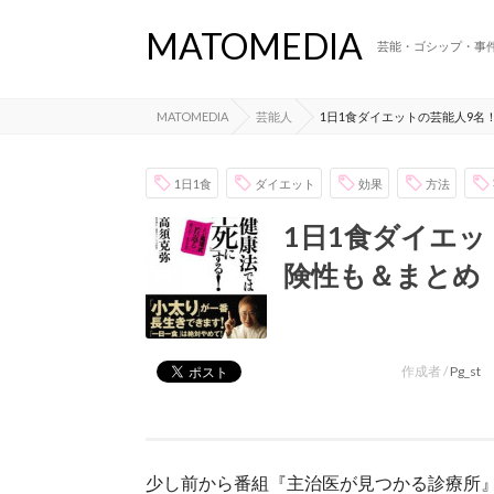
MATOMEDIA
芸能・ゴシップ・事
MATOMEDIA
芸能人
1日1食ダイエットの芸能人9名
1日1食
ダイエット
効果
方法
1日1食ダイエ
険性も＆まとめ
作成者 /
Pg_st
少し前から番組『主治医が見つかる診療所』