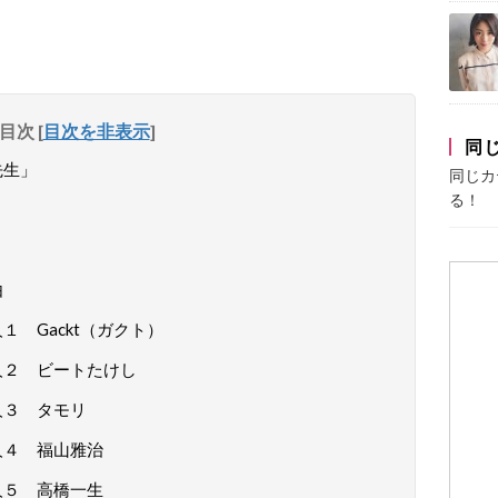
目次
[
目次を非表示
]
同
先生」
同じカ
る！
由
 Gackt（ガクト）
人２ ビートたけし
人３ タモリ
人４ 福山雅治
人５ 高橋一生