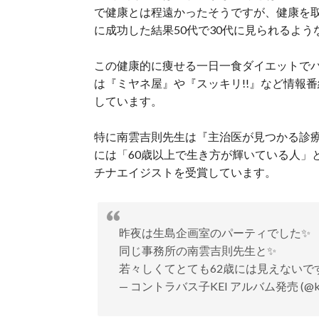
で健康とは程遠かったそうですが、健康を取
に成功した結果50代で30代に見られるよ
この健康的に痩せる一日一食ダイエットで
は『ミヤネ屋』や『スッキリ!!』など情報
しています。
特に南雲吉則先生は『主治医が見つかる診療
には「60歳以上で生き方が輝いている人」
チナエイジストを受賞しています。
昨夜は生島企画室のパーティでした✨
同じ事務所の南雲吉則先生と✨
若々しくてとても62歳には見えないです
— コントラバス子KEI アルバム発売 (@ke