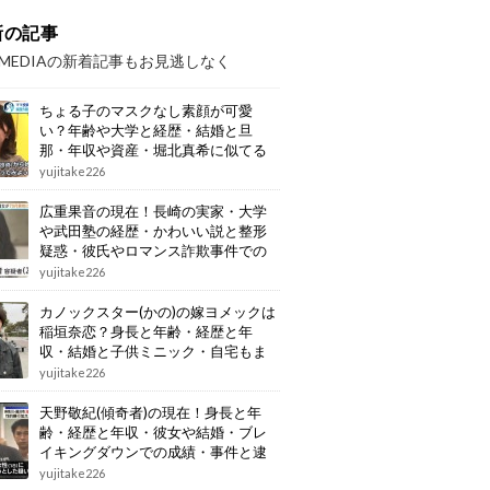
新の記事
OMEDIAの新着記事もお見逃しなく
ちょる子のマスクなし素顔が可愛
い？年齢や大学と経歴・結婚と旦
那・年収や資産・堀北真希に似てる
画像もまとめ
yujitake226
広重果音の現在！長崎の実家・大学
や武田塾の経歴・かわいい説と整形
疑惑・彼氏やロマンス詐欺事件での
逮捕もまとめ
yujitake226
カノックスター(かの)の嫁ヨメックは
稲垣奈恋？身長と年齢・経歴と年
収・結婚と子供ミニック・自宅もま
とめ
yujitake226
天野敬紀(傾奇者)の現在！身長と年
齢・経歴と年収・彼女や結婚・ブレ
イキングダウンでの成績・事件と逮
捕もまとめ
yujitake226