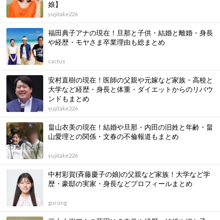
娘】
yujitake226
福田典子アナの現在！旦那と子供・結婚と離婚・身長
や経歴・モヤさま卒業理由も総まとめ
cactus
安村直樹の現在！医師の父親や元嫁など家族・高校と
大学など経歴・身長と体重・ダイエットからのリバウ
ンドもまとめ
yujitake226
畠山衣美の現在！結婚や旦那・内田の旧姓と年齢・畠
山愛理との関係・文春の不倫報道もまとめ
yujitake226
中村彩賀(斉藤慶子の娘)の父親など家族！大学など学
歴・豪邸の実家・身長などプロフィールまとめ
gurung