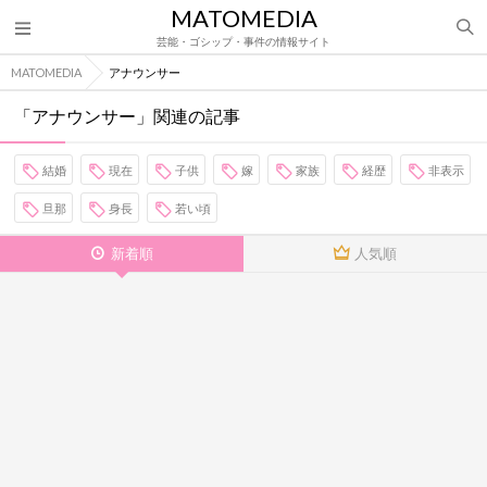
MATOMEDIA
芸能・ゴシップ・事件の情報サイト
MATOMEDIA
アナウンサー
「アナウンサー」関連の記事
結婚
現在
子供
嫁
家族
経歴
非表示
旦那
身長
若い頃
新着順
人気順