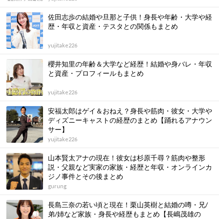
佐田志歩の結婚や旦那と子供！身長や年齢・大学や経
歴・年収と資産・テスタとの関係もまとめ
yujitake226
櫻井知里の年齢＆大学など経歴！結婚や身バレ・年収
と資産・プロフィールもまとめ
yujitake226
安福太郎はゲイ＆おねえ？身長や筋肉・彼女・大学や
ディズニーキャストの経歴のまとめ【踊れるアナウン
サー】
yujitake226
山本賢太アナの現在！彼女は杉原千尋？筋肉や整形
説・父親など実家の家族・経歴と年収・オンラインカ
ジノ事件とその後まとめ
gurung
長島三奈の若い頃と現在！栗山英樹と結婚の噂・兄/
弟/姉など家族・身長や経歴もまとめ【長嶋茂雄の