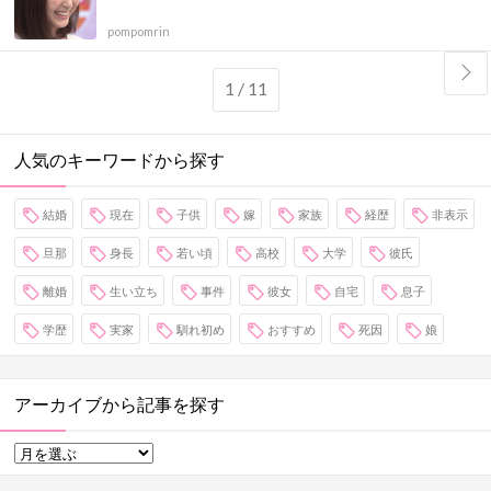
pompomrin
1 / 11
人気のキーワードから探す
結婚
現在
子供
嫁
家族
経歴
非表示
旦那
身長
若い頃
高校
大学
彼氏
離婚
生い立ち
事件
彼女
自宅
息子
学歴
実家
馴れ初め
おすすめ
死因
娘
アーカイブから記事を探す