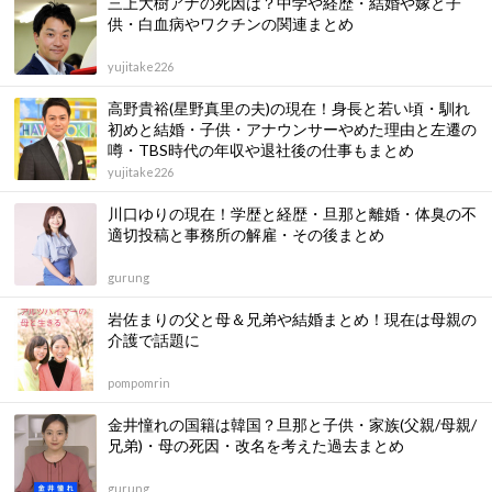
三上大樹アナの死因は？中学や経歴・結婚や嫁と子
供・白血病やワクチンの関連まとめ
yujitake226
高野貴裕(星野真里の夫)の現在！身長と若い頃・馴れ
初めと結婚・子供・アナウンサーやめた理由と左遷の
噂・TBS時代の年収や退社後の仕事もまとめ
yujitake226
川口ゆりの現在！学歴と経歴・旦那と離婚・体臭の不
適切投稿と事務所の解雇・その後まとめ
gurung
岩佐まりの父と母＆兄弟や結婚まとめ！現在は母親の
介護で話題に
pompomrin
金井憧れの国籍は韓国？旦那と子供・家族(父親/母親/
兄弟)・母の死因・改名を考えた過去まとめ
gurung