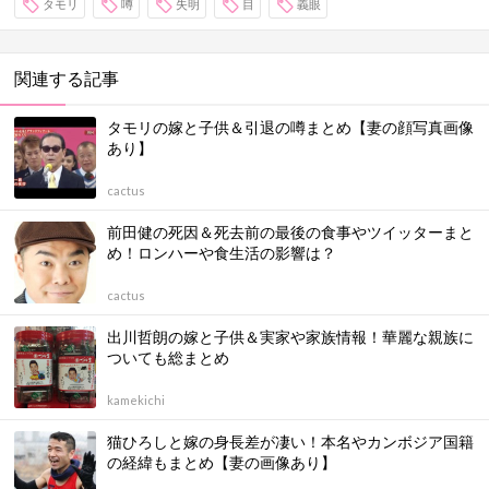
タモリ
噂
失明
目
義眼
関連する記事
タモリの嫁と子供＆引退の噂まとめ【妻の顔写真画像
あり】
cactus
前田健の死因＆死去前の最後の食事やツイッターまと
め！ロンハーや食生活の影響は？
cactus
出川哲朗の嫁と子供＆実家や家族情報！華麗な親族に
ついても総まとめ
kamekichi
猫ひろしと嫁の身長差が凄い！本名やカンボジア国籍
の経緯もまとめ【妻の画像あり】