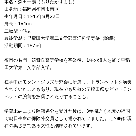
本名：森田一義（もりたかずよし）
出身地：福岡県福岡市南区
生年月日：1945年8月22日
身長：161cm
血液型：O型
最終学歴：早稲田大学第二文学部西洋哲学専修（除籍）
活動期間：1975年-
福岡の名門・筑紫丘高等学校を卒業後、1年の浪人を経て早稲
田大学第二文学部入学。
在学中はモダン・ジャズ研究会に所属し、トランペットを演奏
されていたこともあり、現在でも母校の早稲田祭などでトラン
ペットの腕前を披露されたりすることも。
学費未納により除籍処分を受けた後は、3年間近く地元の福岡
で朝日生命の保険外交員として働かれていました。この時に現
在の奥さまである女性と結婚されています。