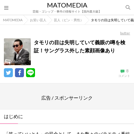
MATOMEDIA
芸能・ゴシップ・事件の情報サイト【国内最大級】
MATOMEDIA
お笑い芸人
芸人（ピン・男性）
タモリの目は失明していて義
butter
タモリの目は失明していて義眼の噂を検
証！サングラス外した素顔画像あり
8
コメント
広告 / スポンサーリンク
はじめに
「笑っていいとも」の司会として、また数々のバラエティ番組