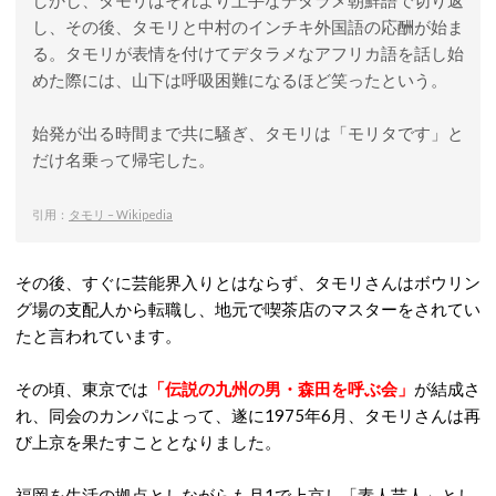
しかし、タモリはそれより上手なデタラメ朝鮮語で切り返
し、その後、タモリと中村のインチキ外国語の応酬が始ま
る。タモリが表情を付けてデタラメなアフリカ語を話し始
めた際には、山下は呼吸困難になるほど笑ったという。
始発が出る時間まで共に騒ぎ、タモリは「モリタです」と
だけ名乗って帰宅した。
引用：
タモリ – Wikipedia
その後、すぐに芸能界入りとはならず、タモリさんはボウリン
グ場の支配人から転職し、地元で喫茶店のマスターをされてい
たと言われています。
その頃、東京では
「伝説の九州の男・森田を呼ぶ会」
が結成さ
れ、同会のカンパによって、遂に1975年6月、タモリさんは再
び上京を果たすこととなりました。
福岡を生活の拠点としながらも月1で上京し「素人芸人」とし