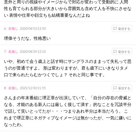
意外と周りの視線やイメージからで対応が変わって受動的に 人間
性も育てられる部分が大きいから雰囲気も含めて人を不快にさせな
い 表情や仕草や顔立ちも結構重要なんだよね
6
:
名無し
2020/04/10 13:50
返信する
堺偉そうだな。性格悪い
7
:
名無し
2020/04/29 13:33
返信する
いや、初めて会う歳上と話す時にサングラスのままって失礼って思
うのが普通ですよ。 形は変わりますが、君も歳下にいきなりタメ
口で来られたらむかつくでしょ？ それと同じ事です。
8
:
名無し
2021/12/30 11:55
返信する
さんまの年末番組に堺正章が出演していて、「自分の存在の脅威と
なる、才能のある新人には厳しく接して潰す」的なことを冗談半分
で話して笑いとってたが・・・つまりあれ半分は本当だろう。 こ
れまで堺正章にネガティブなイメージは無かったが、一気に嫌いに
なったわ。