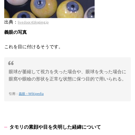
出典：
livedoor.4.blogimg.jp
義眼の写真
これを目に付けるそうです。
眼球が萎縮して視力を失った場合や、眼球を失った場合に
眼窩や眼瞼の形状を正常な状態に保つ目的で用いられる。
引用：
義眼 – Wikipedia
タモリの素顔や目を失明した経緯について