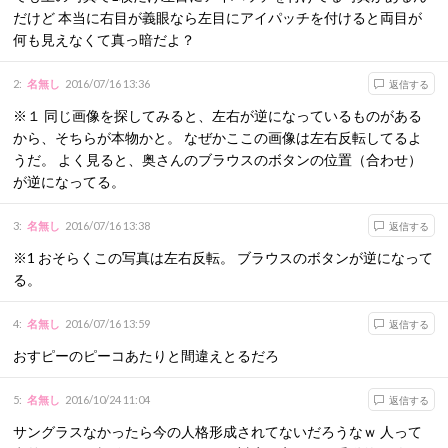
だけど 本当に右目が義眼なら左目にアイパッチを付けると両目が
何も見えなくて真っ暗だよ？
2
:
名無し
2016/07/16 13:36
返信する
※１ 同じ画像を探してみると、左右が逆になっているものがある
から、そちらが本物かと。 なぜかここの画像は左右反転してるよ
うだ。 よく見ると、奥さんのブラウスのボタンの位置（合わせ）
が逆になってる。
3
:
名無し
2016/07/16 13:38
返信する
※1 おそらくこの写真は左右反転。 ブラウスのボタンが逆になって
る。
4
:
名無し
2016/07/16 13:59
返信する
おすピーのピーコあたりと間違えとるだろ
5
:
名無し
2016/10/24 11:04
返信する
サングラスなかったら今の人格形成されてないだろうなｗ 人って