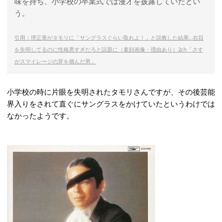
味を持ち、小学校の卒業式では漫才を披露していたとい
う。
引用：堺正章がタモリに「サングラスぐらい取れよ！」と説教した結果…右目
を失明してるのに性格悪すぎだろと話題に（素顔画像・理由あり）2ch「さす
がスマイレージの芽を摘んだ男」
小学校の時に片眼を失明されたタモリさんですが、その後芸能
界入りをされて直ぐにサングラスをかけていたというわけでは
なかったようです。