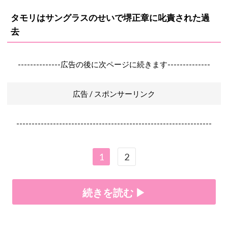
タモリはサングラスのせいで堺正章に叱責された過
去
--------------広告の後に次ページに続きます--------------
広告 / スポンサーリンク
----------------------------------------------------------------
1
2
続きを読む ▶