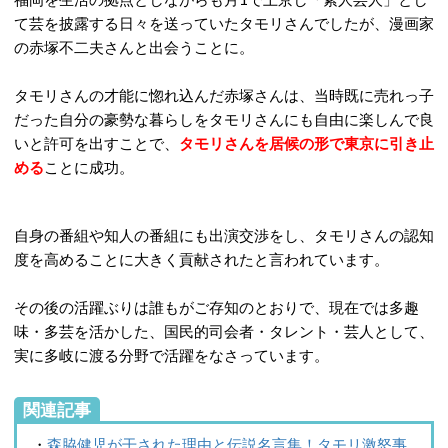
て芸を披露する日々を送っていたタモリさんでしたが、漫画家
の赤塚不二夫さんと出会うことに。
タモリさんの才能に惚れ込んだ赤塚さんは、当時既に売れっ子
だった自分の豪勢な暮らしをタモリさんにも自由に楽しんで良
いと許可を出すことで、
タモリさんを居候の形で東京に引き止
める
ことに成功。
自身の番組や知人の番組にも出演交渉をし、タモリさんの認知
度を高めることに大きく貢献されたと言われています。
その後の活躍ぶりは誰もがご存知のとおりで、現在では多趣
味・多芸を活かした、国民的司会者・タレント・芸人として、
実に多岐に渡る分野で活躍をなさっています。
関連記事
・
森脇健児が干された理由と伝説名言集！タモリ激怒事