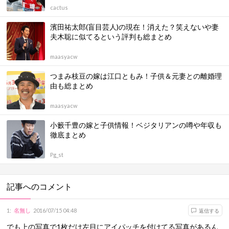
cactus
濱田祐太郎(盲目芸人)の現在！消えた？笑えないや妻
夫木聡に似てるという評判も総まとめ
maasyacw
つまみ枝豆の嫁は江口ともみ！子供＆元妻との離婚理
由も総まとめ
maasyacw
小籔千豊の嫁と子供情報！ベジタリアンの噂や年収も
徹底まとめ
Pg_st
記事へのコメント
1
:
名無し
2016/07/15 04:48
返信する
でも上の写真で1枚だけ左目にアイパッチを付けてる写真があるん