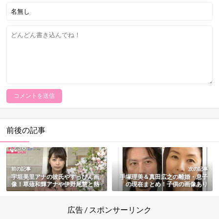
前後の記事
前の記事
次の記事
宇垣美里アナの彼氏やすっぴん画
手塚理美＆真田広之の離婚・息子
像！草薙和輝アナや伊野尾慧と熱
の現在まとめ！子供の画像あり
愛報道
【葉月里緒奈と浮気】
広告 / スポンサーリンク