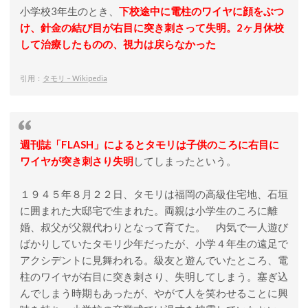
小学校3年生のとき、
下校途中に電柱のワイヤに顔をぶつ
け、針金の結び目が右目に突き刺さって失明。2ヶ月休校
して治療したものの、視力は戻らなかった
引用：
タモリ – Wikipedia
週刊誌「FLASH」によるとタモリは子供のころに右目に
ワイヤが突き刺さり失明
してしまったという。
１９４５年８月２２日、タモリは福岡の高級住宅地、石垣
に囲まれた大邸宅で生まれた。両親は小学生のころに離
婚、叔父が父親代わりとなって育てた。 内気で一人遊び
ばかりしていたタモリ少年だったが、小学４年生の遠足で
アクシデントに見舞われる。級友と遊んでいたところ、電
柱のワイヤが右目に突き刺さり、失明してしまう。塞ぎ込
んでしまう時期もあったが、やがて人を笑わせることに興