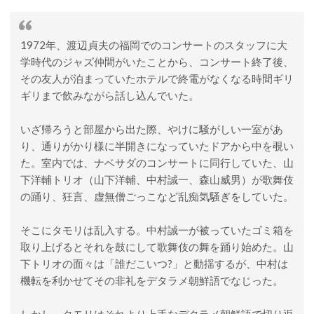
1972年、渡辺貞夫の福岡でのコンサートのスタッフに大
学時代のジャズ仲間がいたことから、コンサート終了後、
その友人が泊まっていたホテルで終電がなくなる時間ギリ
ギリまで飲みながら話し込んでいた。
いざ帰ろうと部屋から出た際、やけに騒がしい一室があ
り、通りがかり様に半開きになっていたドアから中を覗い
た。室内では、ナベサダのコンサートに同行していた、山
下洋輔トリオ（山下洋輔、中村誠一、森山威男）が歌舞伎
の踊り、狂言、虚無僧ごっこなど乱痴気騒ぎをしていた。
そこにタモリは乱入する。中村誠一が被っていたゴミ箱を
取り上げるとそれを鼓にして歌舞伎の舞を踊り始めた。山
下トリオの面々は「誰だこいつ?」と動揺するが、中村は
機転を利かせてその非礼をデタラメ朝鮮語でなじった。