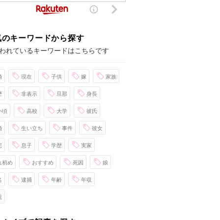
気のキーワードから探す
われているキーワードはこちらです
婚
現在
子供
嫁
家族
歴
非表示
旦那
身長
い頃
高校
大学
彼氏
婚
生い立ち
事件
彼女
宅
息子
学歴
実家
れ初め
おすすめ
死因
娘
名
逮捕
年齢
年収
親