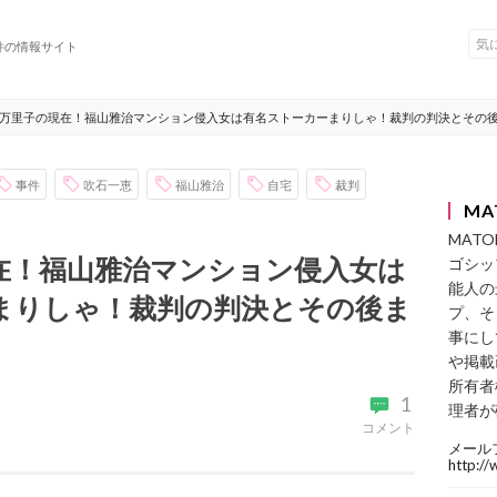
件の情報サイト
万里子の現在！福山雅治マンション侵入女は有名ストーカーまりしゃ！裁判の判決とその
事件
吹石一恵
福山雅治
自宅
裁判
MA
MAT
在！福山雅治マンション侵入女は
ゴシッ
能人の
まりしゃ！裁判の判決とその後ま
プ、そ
事にし
や掲載
所有者
1
理者が
コメント
メール
http:/