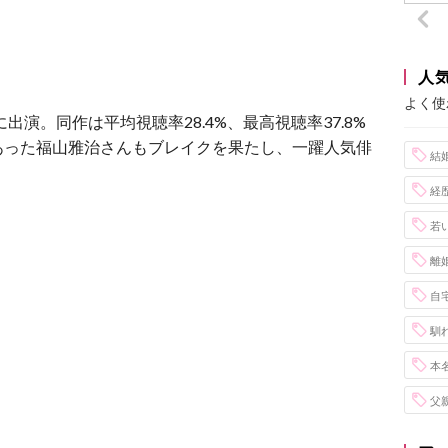
人
よく使
出演。同作は平均視聴率28.4%、最高視聴率37.8%
あった福山雅治さんもブレイクを果たし、一躍人気俳
結
経
若
離
自
馴
本
父