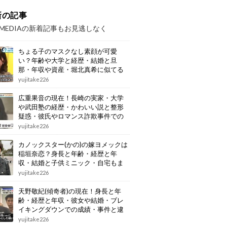
新の記事
OMEDIAの新着記事もお見逃しなく
ちょる子のマスクなし素顔が可愛
い？年齢や大学と経歴・結婚と旦
那・年収や資産・堀北真希に似てる
画像もまとめ
yujitake226
広重果音の現在！長崎の実家・大学
や武田塾の経歴・かわいい説と整形
疑惑・彼氏やロマンス詐欺事件での
逮捕もまとめ
yujitake226
カノックスター(かの)の嫁ヨメックは
稲垣奈恋？身長と年齢・経歴と年
収・結婚と子供ミニック・自宅もま
とめ
yujitake226
天野敬紀(傾奇者)の現在！身長と年
齢・経歴と年収・彼女や結婚・ブレ
イキングダウンでの成績・事件と逮
捕もまとめ
yujitake226