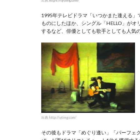
出典:
https://i.ytimg.com/
1995年テレビドラマ「いつかまた逢える
ものにしたほか、シングル「HELLO」が
するなど、俳優としても歌手としても人気
出典:http://i.ytimg.com/
その後もドラマ「めぐり逢い」「パーフェクト