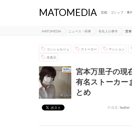
MATOMEDIA
芸能・ゴシップ・事
MATOMEDIA
ニュース・時事
有名人の事件
宮本
コンシェルジュ
ストーカー
マンション
非表示
宮本万里子の現
有名ストーカー
とめ
作成者 /
butter