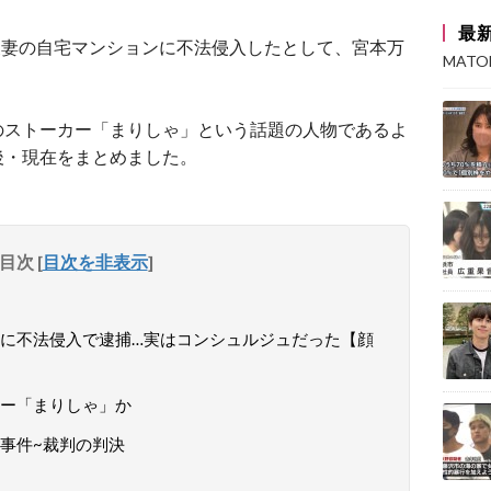
最
ん夫妻の自宅マンションに不法侵入したとして、宮本万
MAT
のストーカー「まりしゃ」という話題の人物であるよ
後・現在をまとめました。
目次
[
目次を非表示
]
に不法侵入で逮捕…実はコンシュルジュだった【顔
ー「まりしゃ」か
事件~裁判の判決