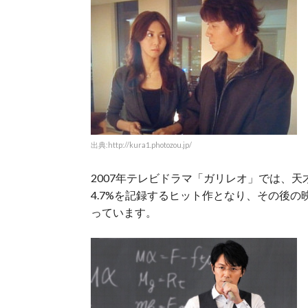
出典:http://kura1.photozou.jp/
2007年テレビドラマ「ガリレオ」では、
4.7%を記録するヒット作となり、その後
っています。