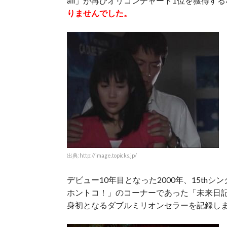
all」が再びオリコンチャート1位を獲得す
りませんでした。
出典:http://image.topicks.jp/
デビュー10年目となった2000年、15t
ホントコ！」のコーナーであった「未来日
身初となるダブルミリオンセラーを記録し