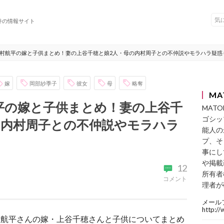
件の情報サイト
村航平の嫁と子供まとめ！妻の上谷千穂と娘2人・母の内村周子との不仲説やモラハラ疑惑
嫁
岡部紗季子
彼女
母
略奪
MA
平の嫁と子供まとめ！妻の上谷千
MAT
ゴシッ
の内村周子との不仲説やモラハラ
能人の
プ、そ
事にし
や掲載
12
所有者
コメント
理者が
メール
http:/
内村航平さんの嫁・上谷千穂さんと子供についてまとめ