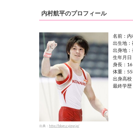
内村航平のプロフィール
名前：内
出生地：
出身地：
生年月日：
身長：16
体重：55
出身高校
最終学歴
出典：
http://blogs.c.yimg.jp/