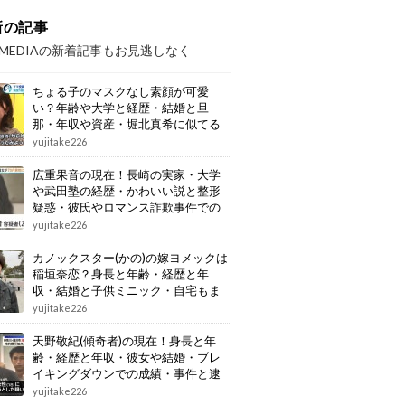
新の記事
OMEDIAの新着記事もお見逃しなく
ちょる子のマスクなし素顔が可愛
い？年齢や大学と経歴・結婚と旦
那・年収や資産・堀北真希に似てる
画像もまとめ
yujitake226
広重果音の現在！長崎の実家・大学
や武田塾の経歴・かわいい説と整形
疑惑・彼氏やロマンス詐欺事件での
逮捕もまとめ
yujitake226
カノックスター(かの)の嫁ヨメックは
稲垣奈恋？身長と年齢・経歴と年
収・結婚と子供ミニック・自宅もま
とめ
yujitake226
天野敬紀(傾奇者)の現在！身長と年
齢・経歴と年収・彼女や結婚・ブレ
イキングダウンでの成績・事件と逮
捕もまとめ
yujitake226