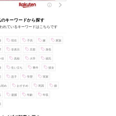
気のキーワードから探す
われているキーワードはこちらです
婚
現在
子供
嫁
家族
歴
非表示
旦那
身長
い頃
高校
大学
彼氏
婚
生い立ち
事件
彼女
宅
息子
学歴
実家
れ初め
おすすめ
死因
娘
名
逮捕
年齢
年収
親