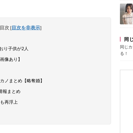
目次
[
目次を非表示
]
同
同じカ
ており子供が2人
る！
画像あり】
カノまとめ【略奪婚】
情報まとめ
も再浮上