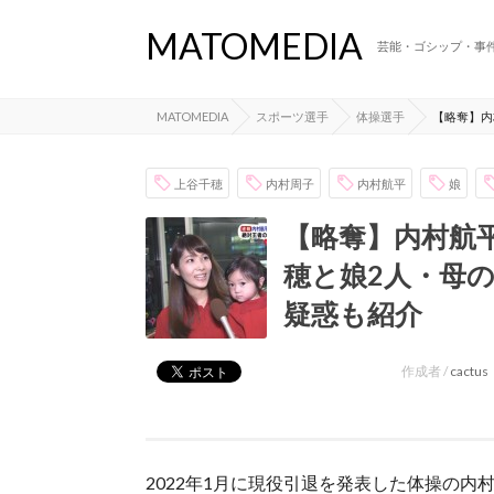
MATOMEDIA
芸能・ゴシップ・事
MATOMEDIA
スポーツ選手
体操選手
【略奪】内
上谷千穂
内村周子
内村航平
娘
【略奪】内村航
穂と娘2人・母
疑惑も紹介
作成者 /
cactus
2022年1月に現役引退を発表した体操の