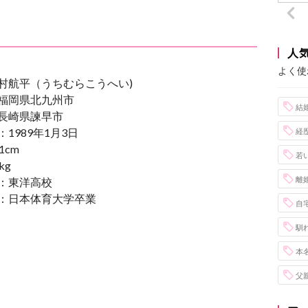
人
よく使
村航平（うちむらこうへい)
福岡県北九州市
結
長崎県諫早市
1989年1月3日
経
1cm
若
kg
離
：東洋高校
：日本体育大学卒業
自
馴
本
父