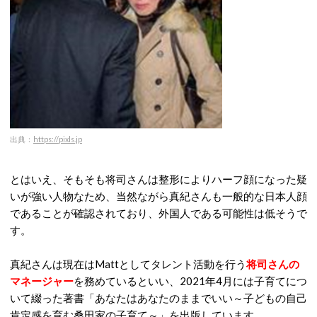
出典：
https://pixls.jp
とはいえ、そもそも将司さんは整形によりハーフ顔になった疑
いが強い人物なため、当然ながら真紀さんも一般的な日本人顔
であることが確認されており、外国人である可能性は低そうで
す。
真紀さんは現在はMattとしてタレント活動を行う
将司さんの
マネージャー
を務めているといい、2021年4月には子育てにつ
いて綴った著書「あなたはあなたのままでいい～子どもの自己
肯定感を育む桑田家の子育て～」を出版しています。