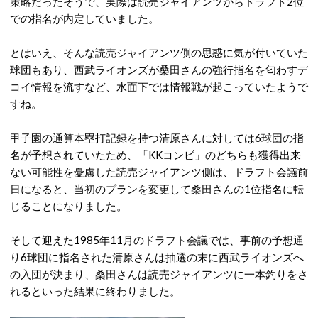
策略だったそうで、実際は読売ジャイアンツからドラフト2位
での指名が内定していました。
とはいえ、そんな読売ジャイアンツ側の思惑に気が付いていた
球団もあり、西武ライオンズが桑田さんの強行指名を匂わすデ
コイ情報を流すなど、水面下では情報戦が起こっていたようで
すね。
甲子園の通算本塁打記録を持つ清原さんに対しては6球団の指
名が予想されていたため、「KKコンビ」のどちらも獲得出来
ない可能性を憂慮した読売ジャイアンツ側は、ドラフト会議前
日になると、当初のプランを変更して桑田さんの1位指名に転
じることになりました。
そして迎えた1985年11月のドラフト会議では、事前の予想通
り6球団に指名された清原さんは抽選の末に西武ライオンズへ
の入団が決まり、桑田さんは読売ジャイアンツに一本釣りをさ
れるといった結果に終わりました。