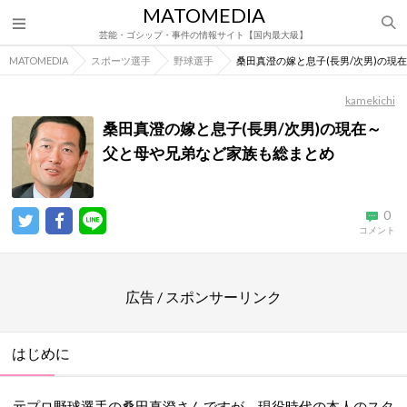
MATOMEDIA
芸能・ゴシップ・事件の情報サイト【国内最大級】
MATOMEDIA
スポーツ選手
野球選手
桑田真澄の嫁と息子(長男/次男)の現
kamekichi
桑田真澄の嫁と息子(長男/次男)の現在～
父と母や兄弟など家族も総まとめ
0
コメント
広告 / スポンサーリンク
はじめに
元プロ野球選手の桑田真澄さんですが、現役時代の本人のスタ