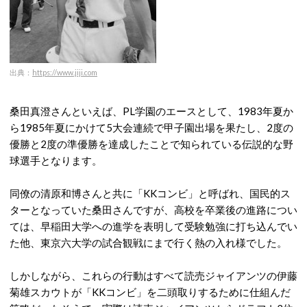
出典：
https://www.jiji.com
桑田真澄さんといえば、PL学園のエースとして、1983年夏か
ら1985年夏にかけて5大会連続で甲子園出場を果たし、2度の
優勝と2度の準優勝を達成したことで知られている伝説的な野
球選手となります。
同僚の清原和博さんと共に「KKコンビ」と呼ばれ、国民的ス
ターとなっていた桑田さんですが、高校を卒業後の進路につい
ては、早稲田大学への進学を表明して受験勉強に打ち込んでい
た他、東京六大学の試合観戦にまで行く熱の入れ様でした。
しかしながら、これらの行動はすべて読売ジャイアンツの伊藤
菊雄スカウトが「KKコンビ」を二頭取りするために仕組んだ