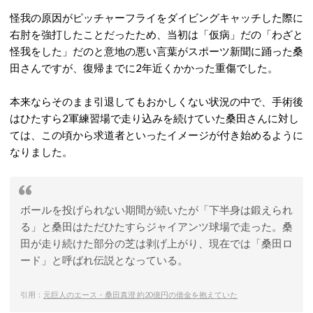
怪我の原因がピッチャーフライをダイビングキャッチした際に
右肘を強打したことだったため、当初は「仮病」だの「わざと
怪我をした」だのと意地の悪い言葉がスポーツ新聞に踊った桑
田さんですが、復帰までに2年近くかかった重傷でした。
本来ならそのまま引退してもおかしくない状況の中で、手術後
はひたすら2軍練習場で走り込みを続けていた桑田さんに対し
ては、この頃から求道者といったイメージが付き始めるように
なりました。
ボールを投げられない期間が続いたが「下半身は鍛えられ
る」と桑田はただひたすらジャイアンツ球場で走った。桑
田が走り続けた部分の芝は剥げ上がり、現在では「桑田ロ
ード」と呼ばれ伝説となっている。
引用：
元巨人のエース・桑田真澄 約20億円の借金を抱えていた