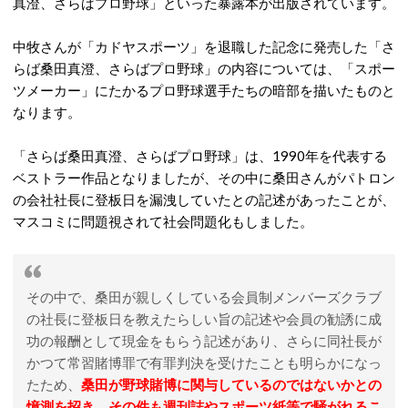
真澄、さらばプロ野球」といった暴露本が出版されています。
中牧さんが「カドヤスポーツ」を退職した記念に発売した「さ
らば桑田真澄、さらばプロ野球」の内容については、「スポー
ツメーカー」にたかるプロ野球選手たちの暗部を描いたものと
なります。
「さらば桑田真澄、さらばプロ野球」は、1990年を代表する
ベストラー作品となりましたが、その中に桑田さんがパトロン
の会社社長に登板日を漏洩していたとの記述があったことが、
マスコミに問題視されて社会問題化もしました。
その中で、桑田が親しくしている会員制メンバーズクラブ
の社長に登板日を教えたらしい旨の記述や会員の勧誘に成
功の報酬として現金をもらう記述があり、さらに同社長が
かつて常習賭博罪で有罪判決を受けたことも明らかになっ
たため、
桑田が野球賭博に関与しているのではないかとの
憶測を招き、その件も週刊誌やスポーツ紙等で騒がれるこ