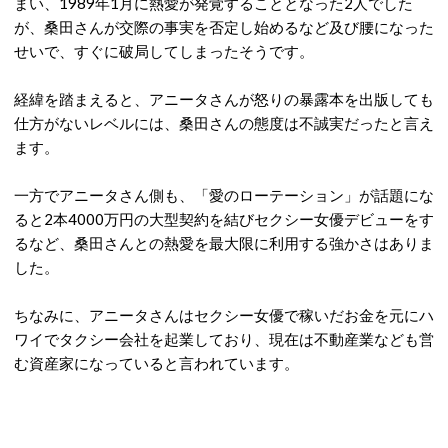
まい、1989年1月に熱愛が発覚することとなった2人でした
が、桑田さんが交際の事実を否定し始めるなど及び腰になった
せいで、すぐに破局してしまったそうです。
経緯を踏まえると、アニータさんが怒りの暴露本を出版しても
仕方がないレベルには、桑田さんの態度は不誠実だったと言え
ます。
一方でアニータさん側も、「愛のローテーション」が話題にな
ると2本4000万円の大型契約を結びセクシー女優デビューをす
るなど、桑田さんとの熱愛を最大限に利用する強かさはありま
した。
ちなみに、アニータさんはセクシー女優で稼いだお金を元にハ
ワイでタクシー会社を起業しており、現在は不動産業なども営
む資産家になっていると言われています。