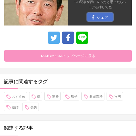
この記事が役に立ったと思ったら
シ
ェア
を押してね
シェア
MATOMEDIAトップページに戻る
記事に関連するタグ
おすすめ
嫁
家族
息子
桑田真澄
次男
結婚
長男
関連する記事