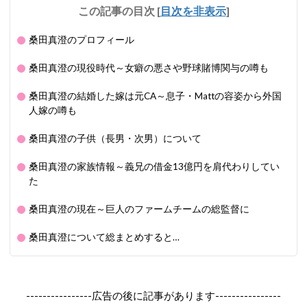
この記事の目次
[
目次を非表示
]
桑田真澄のプロフィール
桑田真澄の現役時代～女癖の悪さや野球賭博関与の噂も
桑田真澄の結婚した嫁は元CA～息子・Mattの容姿から外国
人嫁の噂も
桑田真澄の子供（長男・次男）について
桑田真澄の家族情報～義兄の借金13億円を肩代わりしてい
た
桑田真澄の現在～巨人のファームチームの総監督に
桑田真澄について総まとめすると…
----------------広告の後に記事があります----------------