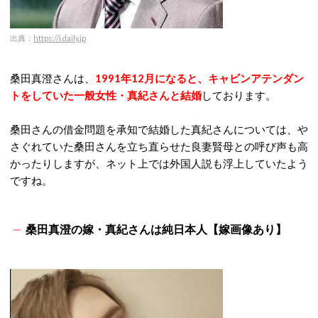
出典：
https://i.daily.jp
桑田真澄さんは、
1991年12月になると、キャビンアテンダン
トをしていた一般女性・真紀さんと結婚
しております。
桑田さんの借金問題を承知で結婚した真紀さんについては、や
さぐれていた桑田さんを立ち直らせた良妻賢母との呼び声も高
かったりしますが、ネット上では外国人説も浮上していたよう
ですね。
桑田真澄の嫁・真紀さんは純日本人【嫁画像あり】