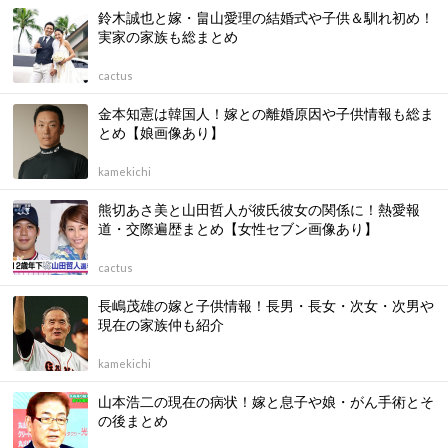
鈴木誠也と嫁・畠山愛理の結婚式や子供＆馴れ初め！
実家の家族も総まとめ
cactus
金本知憲は韓国人！嫁との離婚原因や子供情報も総ま
とめ【娘画像あり】
kamekichi
熊切あさ美と山田哲人が彼氏彼女の関係に！熱愛報
道・交際遍歴まとめ【女性セブン画像あり】
cactus
長嶋茂雄の嫁と子供情報！長男・長女・次女・次男や
現在の家族仲も紹介
kamekichi
山本浩二の現在の病状！嫁と息子や娘・がん手術とそ
の後まとめ