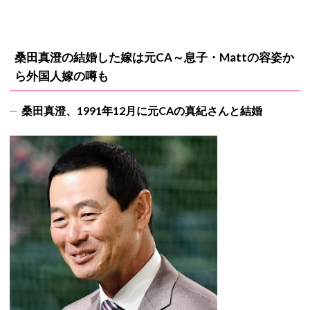
桑田真澄の結婚した嫁は元CA～息子・Mattの容姿か
ら外国人嫁の噂も
桑田真澄、1991年12月に元CAの真紀さんと結婚