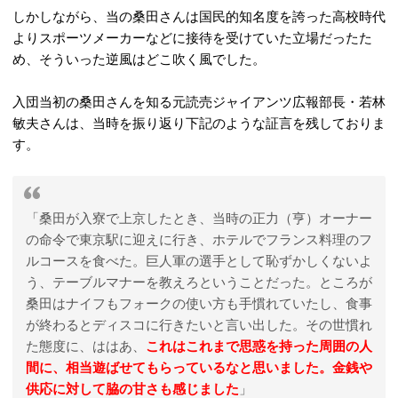
しかしながら、当の桑田さんは国民的知名度を誇った高校時代
よりスポーツメーカーなどに接待を受けていた立場だったた
め、そういった逆風はどこ吹く風でした。
入団当初の桑田さんを知る元読売ジャイアンツ広報部長・若林
敏夫さんは、当時を振り返り下記のような証言を残しておりま
す。
「桑田が入寮で上京したとき、当時の正力（亨）オーナー
の命令で東京駅に迎えに行き、ホテルでフランス料理のフ
ルコースを食べた。巨人軍の選手として恥ずかしくないよ
う、テーブルマナーを教えろということだった。ところが
桑田はナイフもフォークの使い方も手慣れていたし、食事
が終わるとディスコに行きたいと言い出した。その世慣れ
た態度に、ははあ、
これはこれまで思惑を持った周囲の人
間に、相当遊ばせてもらっているなと思いました。金銭や
供応に対して脇の甘さも感じました
」