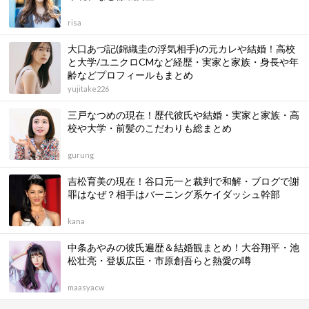
risa
大口あづ記(錦織圭の浮気相手)の元カレや結婚！高校
と大学/ユニクロCMなど経歴・実家と家族・身長や年
齢などプロフィールもまとめ
yujitake226
三戸なつめの現在！歴代彼氏や結婚・実家と家族・高
校や大学・前髪のこだわりも総まとめ
gurung
吉松育美の現在！谷口元一と裁判で和解・ブログで謝
罪はなぜ？相手はバーニング系ケイダッシュ幹部
kana
中条あやみの彼氏遍歴＆結婚観まとめ！大谷翔平・池
松壮亮・登坂広臣・市原創吾らと熱愛の噂
maasyacw