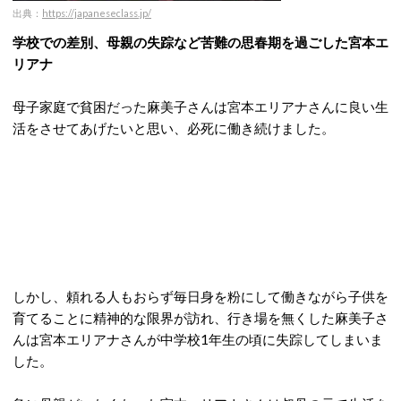
出典：
https://japaneseclass.jp/
学校での差別、母親の失踪など苦難の思春期を過ごした宮本エ
リアナ
母子家庭で貧困だった麻美子さんは宮本エリアナさんに良い生
活をさせてあげたいと思い、必死に働き続けました。
しかし、頼れる人もおらず毎日身を粉にして働きながら子供を
育てることに精神的な限界が訪れ、行き場を無くした麻美子さ
んは宮本エリアナさんが中学校1年生の頃に失踪してしまいま
した。