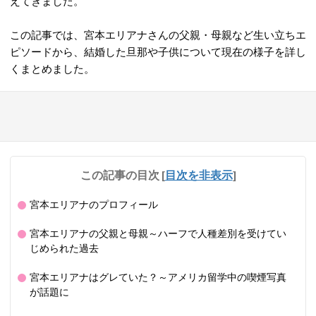
えてきました。
この記事では、宮本エリアナさんの父親・母親など生い立ちエ
ピソードから、結婚した旦那や子供について現在の様子を詳し
くまとめました。
この記事の目次
[
目次を非表示
]
宮本エリアナのプロフィール
宮本エリアナの父親と母親～ハーフで人種差別を受けてい
じめられた過去
宮本エリアナはグレていた？～アメリカ留学中の喫煙写真
が話題に