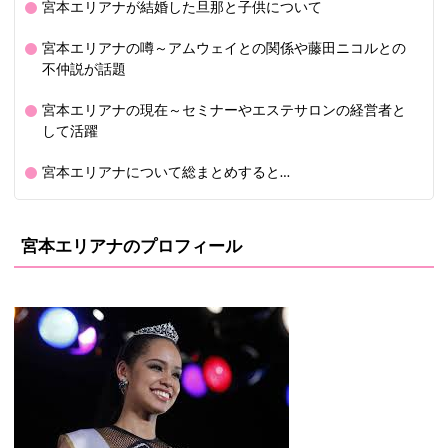
宮本エリアナが結婚した旦那と子供について
宮本エリアナの噂～アムウェイとの関係や藤田ニコルとの
不仲説が話題
宮本エリアナの現在～セミナーやエステサロンの経営者と
して活躍
宮本エリアナについて総まとめすると…
宮本エリアナのプロフィール