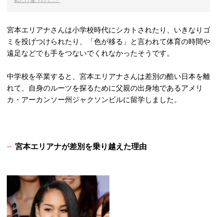
宮本エリアナさんは小学校時代にシカトされたり、いきなりゴ
ミを投げつけられたり、「色が移る」と言われて体育の時間や
遠足などでも手をつないでくれなかったそうです。
中学校を卒業すると、宮本エリアナさんは差別の酷い日本を離
れて、自身のルーツを探るために父親の出身地であるアメリ
カ・アーカンソー州ジャクソンビルに留学しました。
宮本エリアナが差別を乗り越えた理由