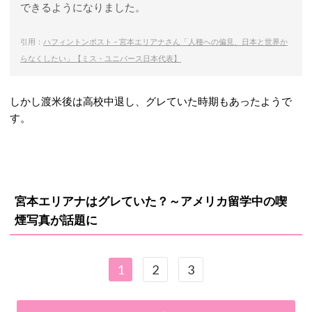
できるようになりました。
引用：
ハフィントンポスト – 宮本エリアナさん「人種への偏見、日本と世界か
らなくしたい」【ミス・ユニバース日本代表】
しかし渡米後は高校中退し、グレていた時期もあったようで
す。
宮本エリアナはグレていた？～アメリカ留学中の喫
煙写真が話題に
1
2
3