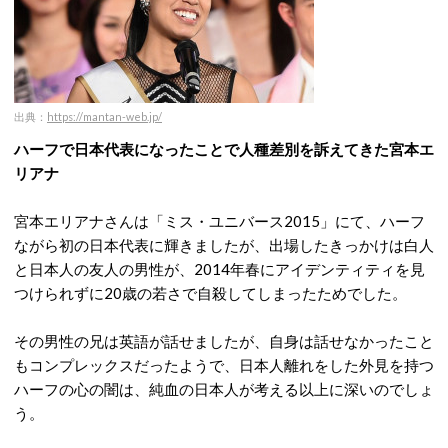
出典：
https://mantan-web.jp/
ハーフで日本代表になったことで人種差別を訴えてきた宮本エ
リアナ
宮本エリアナさんは「ミス・ユニバース2015」にて、ハーフ
ながら初の日本代表に輝きましたが、出場したきっかけは白人
と日本人の友人の男性が、2014年春にアイデンティティを見
つけられずに20歳の若さで自殺してしまったためでした。
その男性の兄は英語が話せましたが、自身は話せなかったこと
もコンプレックスだったようで、日本人離れをした外見を持つ
ハーフの心の闇は、純血の日本人が考える以上に深いのでしょ
う。