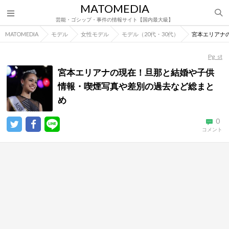
MATOMEDIA
芸能・ゴシップ・事件の情報サイト【国内最大級】
MATOMEDIA
モデル
女性モデル
モデル（20代・30代）
宮本エリアナ
Pg_st
宮本エリアナの現在！旦那と結婚や子供
情報・喫煙写真や差別の過去など総まと
め
0
コメント