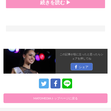
続きを読む ▶
この記事が役に立ったと思ったら
シ
ェア
を押してね
シェア
MATOMEDIAトップページに戻る