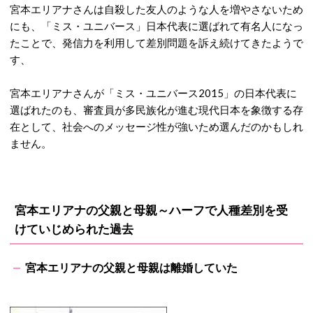
宮本エリアナさんは自殺した友人のような人を増やさないため
にも、「ミス・ユニバース」日本代表に選ばれて有名人になっ
たことで、発信力を利用して差別問題を訴え続けてきたようで
す、
宮本エリアナさんが「ミス・ユニバース2015」の日本代表に
選ばれたのも、審査員が多民族化が進む現代日本を象徴する存
在として、社会へのメッセージ性が強いため選んだのかもしれ
ません。
宮本エリアナの父親と母親～ハーフで人種差別を受
けていじめられた過去
宮本エリアナの父親と母親は離婚していた