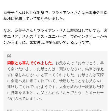
麻美子さんは佐世保出身で、ブライアントさんは米海軍佐世保
基地に勤務していて知り合いました。
なお、麻美子さんとブライアントさんは離婚はしていても、宮
本エリアナさんの「ミス・ユニバース」でのインタビューから
分かるように、家族仲は現在も続いているようです。
両親とも喜んでくれました。
お父さんは「おめでとう、早
く会いたいよ」、お母さんは「頑張りなさい、結果は考え
ずに楽しみなさい」と言ってくれました。お母さんは実際
に会場へ見に来てくれていて、優勝したことをお父さんに
連絡してくれていたようです。大会が終わり一段落した時
に携帯を見ると、お父さんから「おめでとう」とメッセー
ジが入っていました。
引
用：
ハフィントンポスト – 宮本エリアナさん「人種への偏見、日本と世界か