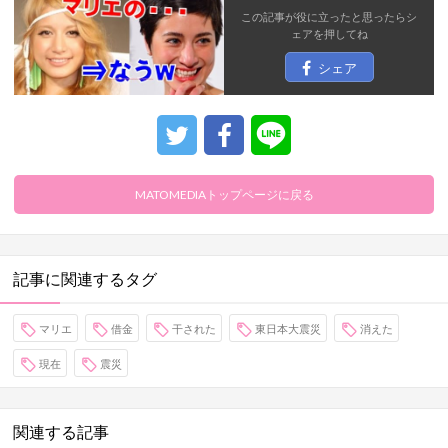
この記事が役に立ったと思ったら
シ
ェア
を押してね
シェア
MATOMEDIAトップページに戻る
記事に関連するタグ
マリエ
借金
干された
東日本大震災
消えた
現在
震災
関連する記事