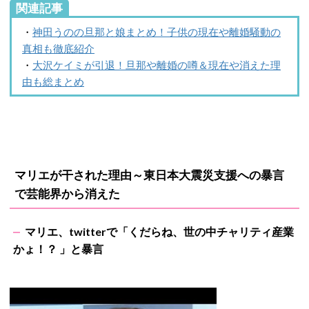
関連記事
・
神田うのの旦那と娘まとめ！子供の現在や離婚騒動の
真相も徹底紹介
・
大沢ケイミが引退！旦那や離婚の噂＆現在や消えた理
由も総まとめ
マリエが干された理由～東日本大震災支援への暴言
で芸能界から消えた
マリエ、twitterで「くだらね、世の中チャリティ産業
かょ！？ 」と暴言