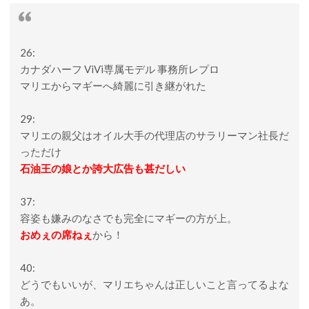
26:
カナダハーフ ViVi専属モデル 事務所レプロ
マリエからマギーへ綺麗に引き継がれた
29:
マリエの親父はオイル大手の代理店のサラリーマン社長だ
っただけ
石油王の娘とか誇大広告も甚だしい
37:
容姿も嫌みのなさでも完全にマギーの方が上。
おめぇの席ねぇ
から！
40:
どうでもいいが、マリエちゃんは正しいこと言ってるよな
あ。