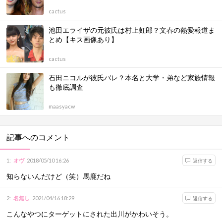
cactus
池田エライザの元彼氏は村上虹郎？文春の熱愛報道ま
とめ【キス画像あり】
cactus
石田ニコルが彼氏バレ？本名と大学・弟など家族情報
も徹底調査
maasyacw
記事へのコメント
1
:
オヴ
2018/05/10 16:26
返信する
知らないんだけど（笑）馬鹿だね
2
:
名無し
2021/04/16 18:29
返信する
こんなやつにターゲットにされた出川がかわいそう。