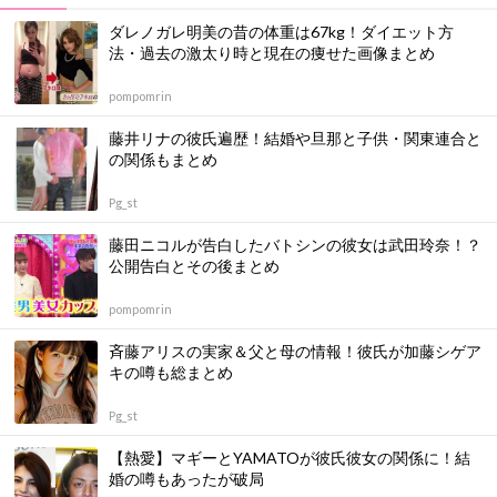
ダレノガレ明美の昔の体重は67kg！ダイエット方
法・過去の激太り時と現在の痩せた画像まとめ
pompomrin
藤井リナの彼氏遍歴！結婚や旦那と子供・関東連合と
の関係もまとめ
Pg_st
藤田ニコルが告白したバトシンの彼女は武田玲奈！？
公開告白とその後まとめ
pompomrin
斉藤アリスの実家＆父と母の情報！彼氏が加藤シゲア
キの噂も総まとめ
Pg_st
【熱愛】マギーとYAMATOが彼氏彼女の関係に！結
婚の噂もあったが破局