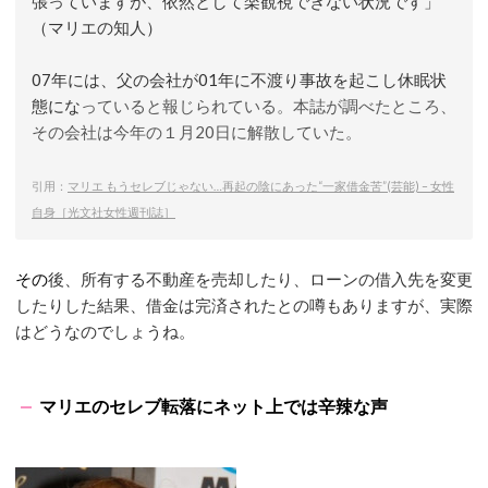
張っていますが、依然として楽観視できない状況です」
（マリエの知人）
07年には、父の会社が01年に不渡り事故を起こし休眠状
態にな
っていると報じられている。本誌が調べたところ、
その会社は今年の１月20日に解散していた。
引用：
マリエ もうセレブじゃない…再起の陰にあった“一家借金苦”(芸能) – 女性
自身［光文社女性週刊誌］
その
後、所有する不動産を売却したり、ローンの借入先を変更
したりした結果、借金は完済されたとの噂もありますが、実際
はどうなのでしょうね。
マリエのセレブ転落にネット上では辛辣な声