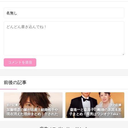
前後の記事
前の記事
次の記事
加藤晴彦の嫁が出産！結婚相手や
森進一と森昌子の離婚の原因＆息
現在消えた理由まとめ｜干された
子まとめ！長男はワンオクTaka・
って本当？【子供の画像あり】
次男は森内智寛・三男は森内寛樹