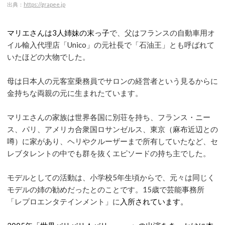
出典：
https://grapee.jp
マリエさんは3人姉妹の末っ子
で、父はフランスの自動車用オ
イル輸入代理店「Unico」の元社長で「石油王」とも呼ばれて
いたほどの大物でした。
母は日本人の元客室乗務員でサロンの経営者という見るからに
金持ちな両親の元に生まれたています。
マリエさんの家族は世界各国に別荘を持ち、フランス・ニー
ス、パリ、アメリカ合衆国ロサンゼルス、東京（麻布近辺との
噂）に家があり、ヘリやクルーザーまで所有していたなど、セ
レブタレントの中でも群を抜くエピソードの持ち主でした。
モデルとしての活動は、小学校5年生頃からで、元々は同じく
モデルの姉の勧めだったとのことです。15歳で芸能事務所
「レプロエンタテインメント」に
入所されています。