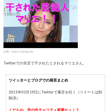
出典：https://i.ytimg.com
Twitterでの失言で干されたとされるマリエさん。
ツイッターとブログでの発言まとめ
2011年03月19日にTwitterで暴言を吐く（ツイートは削
除済）
くだらね、世の中チャリティ産業かょ！？