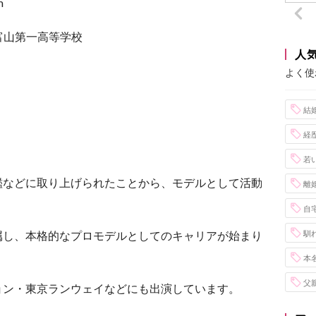
m
富山第一高等学校
人
よく使
結
経
若
鑑などに取り上げられたことから、
モデルとして活動
離
自
属し、本格的なプロモデルとしてのキャリアが始まり
馴
本
父
ョン・東京ランウェイなどにも出演しています。