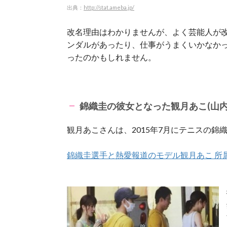
出典：
http://stat.ameba.jp/
改名理由はわかりませんが、よく芸能人が
ンダルがあったり、仕事がうまくいかなか
ったのかもしれません。
錦織圭の彼女となった観月あこ(山内
観月あこさんは、2015年7月にテニスの
錦織圭選手と熱愛報道のモデル観月あこ 所