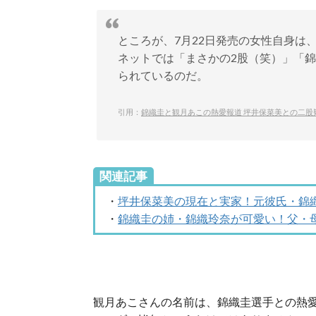
ところが、7月22日発売の女性自身は
ネットでは「まさかの2股（笑）」「
られているのだ。
引用：
錦織圭と観月あこの熱愛報道 坪井保菜美との二股
関連記事
・
坪井保菜美の現在と実家！元彼氏・錦
・
錦織圭の姉・錦織玲奈が可愛い！父・
観月あこさんの名前は、錦織圭選手との熱