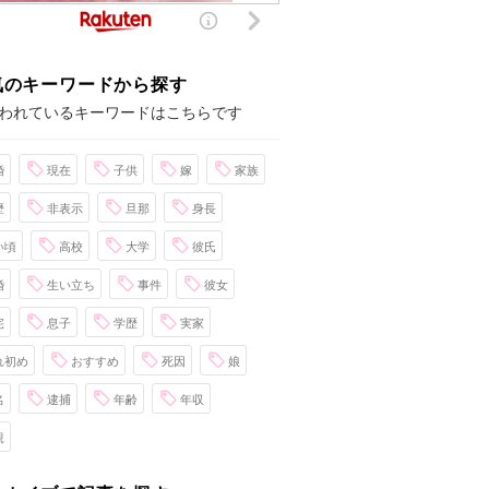
気のキーワードから探す
われているキーワードはこちらです
婚
現在
子供
嫁
家族
歴
非表示
旦那
身長
い頃
高校
大学
彼氏
婚
生い立ち
事件
彼女
宅
息子
学歴
実家
れ初め
おすすめ
死因
娘
名
逮捕
年齢
年収
親