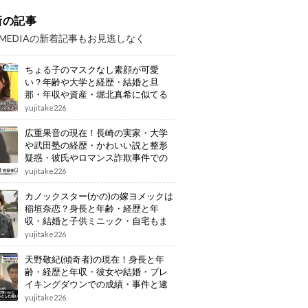
新の記事
OMEDIAの新着記事もお見逃しなく
ちょる子のマスクなし素顔が可愛
い？年齢や大学と経歴・結婚と旦
那・年収や資産・堀北真希に似てる
画像もまとめ
yujitake226
広重果音の現在！長崎の実家・大学
や武田塾の経歴・かわいい説と整形
疑惑・彼氏やロマンス詐欺事件での
逮捕もまとめ
yujitake226
カノックスター(かの)の嫁ヨメックは
稲垣奈恋？身長と年齢・経歴と年
収・結婚と子供ミニック・自宅もま
とめ
yujitake226
天野敬紀(傾奇者)の現在！身長と年
齢・経歴と年収・彼女や結婚・ブレ
イキングダウンでの成績・事件と逮
捕もまとめ
yujitake226