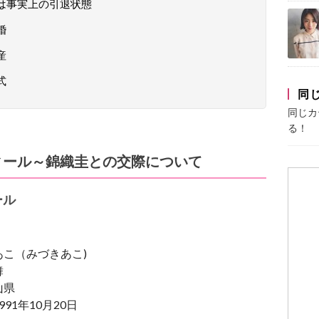
らは事実上の引退状態
婚
産
式
同
同じカ
る！
ィール～錦織圭との交際について
ール
あこ（みづきあこ)
舞
山県
91年10月20日