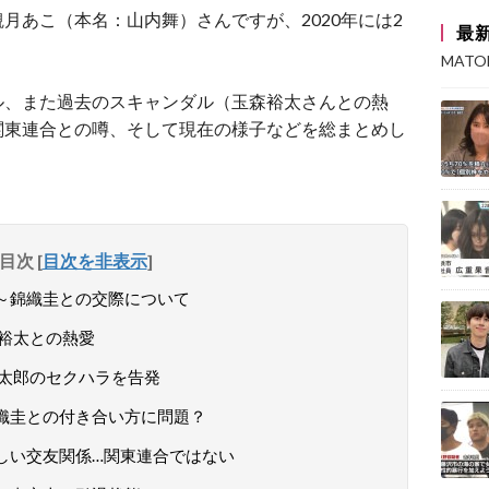
月あこ（本名：山内舞）さんですが、2020年には2
最
MAT
ル、また過去のスキャンダル（玉森裕太さんとの熱
関東連合との噂、そして現在の様子などを総まとめし
目次
[
目次を非表示
]
ル～錦織圭との交際について
森裕太との熱愛
良太郎のセクハラを告発
錦織圭との付き合い方に問題？
怪しい交友関係…関東連合ではない