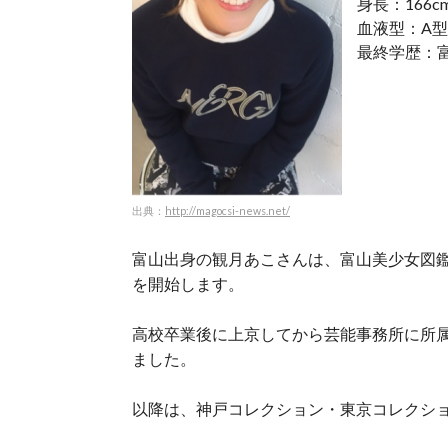
身長：166c
血液型：A型
最終学歴：
出典：
http://magocsi-news.net/
富山出身の観月あこさんは、富山美少女図
を開始します。
高校卒業後に上京してから芸能事務所に所
ました。
以降は、神戸コレクション・東京コレクシ