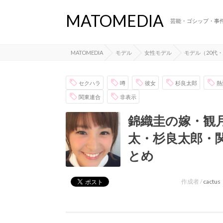
MATOMEDIA
芸能・ゴシップ・事
MATOMEDIA
モデル
女性モデル
モデル（20代・
セクハラ
噂
彼女
杉良太郎
熱
関東連合
非表示
錦織圭の嫁・観月
太・杉良太郎・
とめ
作成者 /
cactus