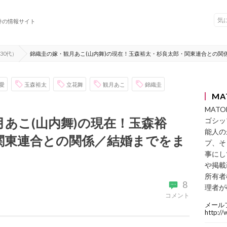
件の情報サイト
30代）
錦織圭の嫁・観月あこ(山内舞)の現在！玉森裕太・杉良太郎・関東連合との関
愛
玉森裕太
立花舞
観月あこ
錦織圭
MA
MAT
あこ(山内舞)の現在！玉森裕
ゴシッ
能人の
関東連合との関係／結婚までをま
プ、そ
事にし
や掲載
所有者
8
理者が
コメント
メール
http:/