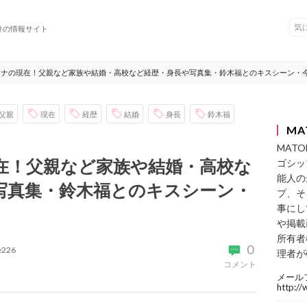
件の情報サイト
イナの現在！父親など家族や結婚・高校など経歴・身長や写真集・鈴木福とのキスシーン・
父親
現在
経歴
結婚
身長
鈴木福
MA
MAT
在！父親など家族や結婚・高校な
ゴシッ
能人の
写真集・鈴木福とのキスシーン・
プ、そ
事にし
や掲載
所有者
0
ke226
理者が
コメント
メール
http:/