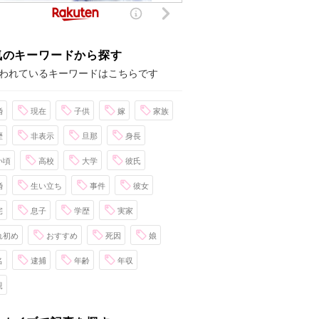
気のキーワードから探す
われているキーワードはこちらです
婚
現在
子供
嫁
家族
歴
非表示
旦那
身長
い頃
高校
大学
彼氏
婚
生い立ち
事件
彼女
宅
息子
学歴
実家
れ初め
おすすめ
死因
娘
名
逮捕
年齢
年収
親