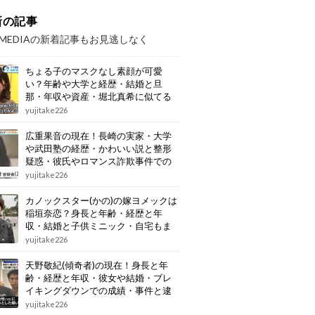
新の記事
OMEDIAの新着記事もお見逃しなく
ちょる子のマスクなし素顔が可愛
い？年齢や大学と経歴・結婚と旦
那・年収や資産・堀北真希に似てる
画像もまとめ
yujitake226
広重果音の現在！長崎の実家・大学
や武田塾の経歴・かわいい説と整形
疑惑・彼氏やロマンス詐欺事件での
逮捕もまとめ
yujitake226
カノックスター(かの)の嫁ヨメックは
稲垣奈恋？身長と年齢・経歴と年
収・結婚と子供ミニック・自宅もま
とめ
yujitake226
天野敬紀(傾奇者)の現在！身長と年
齢・経歴と年収・彼女や結婚・ブレ
イキングダウンでの成績・事件と逮
捕もまとめ
yujitake226