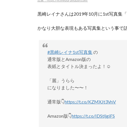
出典：https://m.media-amazon.com/
黒崎レイナさんは2019年10月に1st写
かなり大胆な表現もある写真集という事で
#黒崎レイナ1st写真集
の
通常版とAmazon版の
表紙とタイトル決まったよ！☺︎
「麗」うらら
になりました〜〜！
通常版👇
https://t.co/KZMXJt3VnV
Amazon版👇
https://t.co/IDStljgiFS