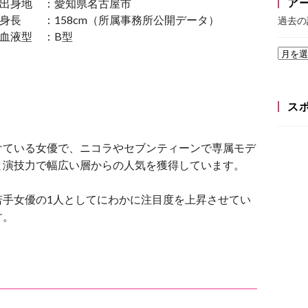
ア
出身地 ：愛知県名古屋市
身長 ：158cm（所属事務所公開データ）
過去の
血液型 ：B型
ス
けている女優で、ニコラやセブンティーンで専属モデ
と演技力で幅広い層からの人気を獲得しています。
若手女優の1人としてにわかに注目度を上昇させてい
す。