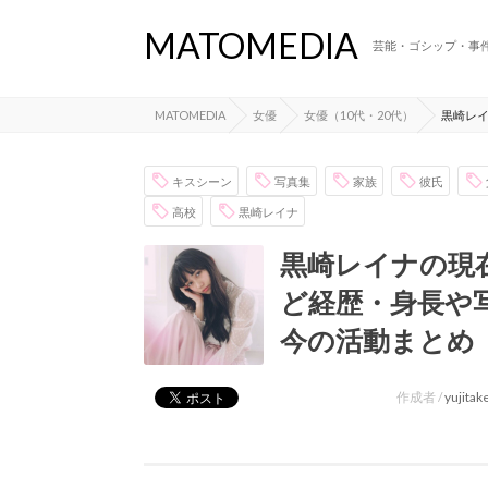
MATOMEDIA
芸能・ゴシップ・事
MATOMEDIA
女優
女優（10代・20代）
黒崎レ
キスシーン
写真集
家族
彼氏
高校
黒崎レイナ
黒崎レイナの現
ど経歴・身長や
今の活動まとめ
作成者 /
yujita