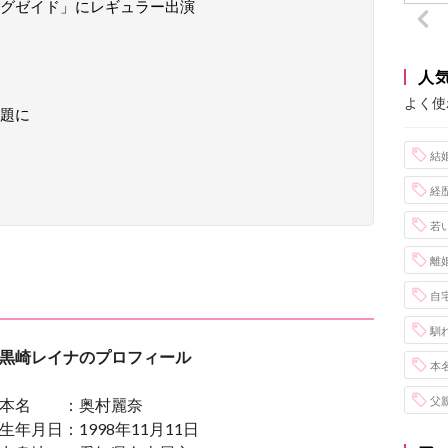
グゼイド」にレギュラー出演
人
よく使
題に
結
経
若
離
自
馴
黒崎レイナのプロフィール
本
父
本名 ：奥村麗奈
生年月日：1998年11月11日