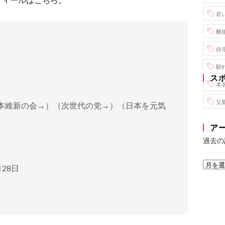
若
離
自
馴
ス
本
父
日本維新の会→）（次世代の党→）（日本を元気
ア
過去の
月28日