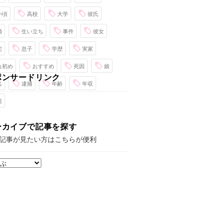
い頃
高校
大学
彼氏
婚
生い立ち
事件
彼女
宅
息子
学歴
実家
れ初め
おすすめ
死因
娘
ポンサードリンク
名
逮捕
年齢
年収
親
ーカイブで記事を探す
記事が見たい方はこちらが便利