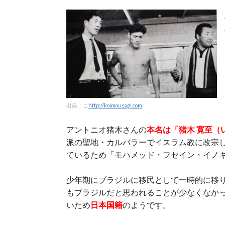
出典：こ
http://koimousagi.com
アントニオ猪木さんの
本名は「猪木 寛至（
派の聖地・カルバラーでイスラム教に改宗
ているため「モハメッド・フセイン・イノ
少年期にブラジルに移民として一時的に移
もブラジルだと思われることが少なくなか
いため
日本国籍
のようです。