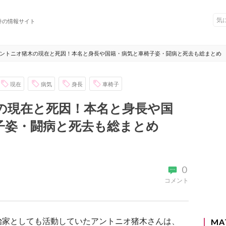
件の情報サイト
ントニオ猪木の現在と死因！本名と身長や国籍・病気と車椅子姿・闘病と死去も総まとめ
現在
病気
身長
車椅子
の現在と死因！本名と身長や国
子姿・闘病と死去も総まとめ
0
コメント
治家としても活動していたアントニオ猪木さんは、
MA