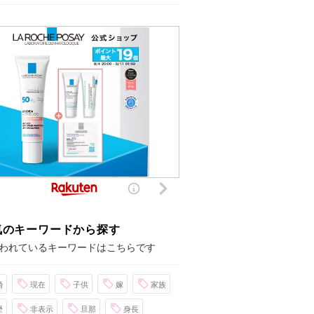
気のキーワードから探す
われているキーワードはこちらです
婚
現在
子供
嫁
家族
歴
非表示
旦那
身長