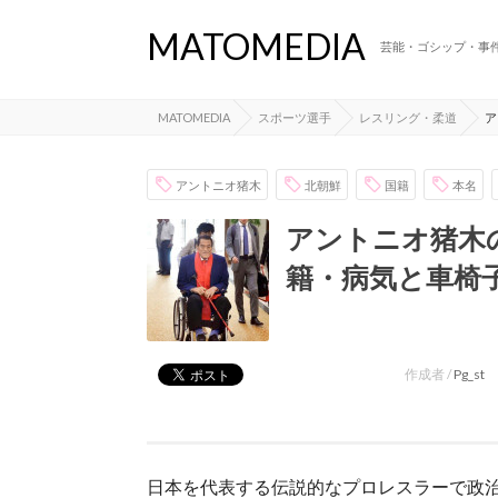
MATOMEDIA
芸能・ゴシップ・事
MATOMEDIA
スポーツ選手
レスリング・柔道
ア
アントニオ猪木
北朝鮮
国籍
本名
アントニオ猪木
籍・病気と車椅
作成者 /
Pg_st
日本を代表する伝説的なプロレスラーで政