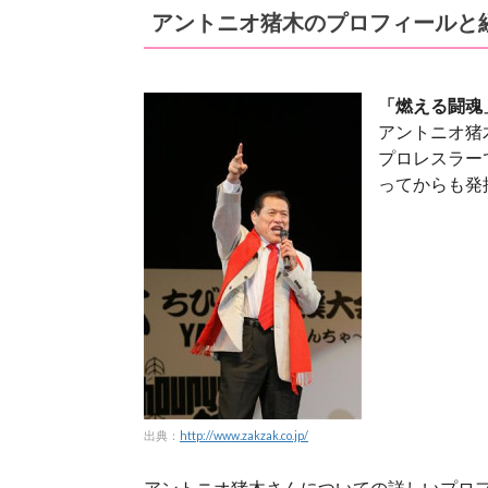
アントニオ猪木のプロフィールと
「燃える闘魂
アントニオ猪
プロレスラー
ってからも発
出典：
http://www.zakzak.co.jp/
アントニオ猪木さんについての詳しいプロ