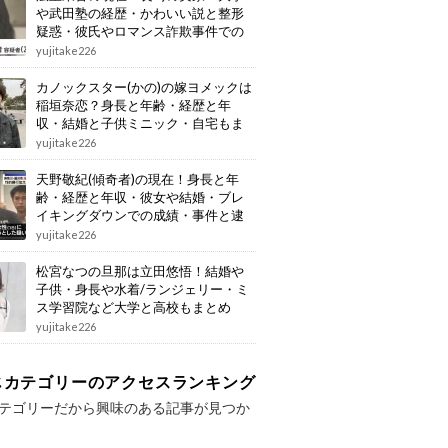
や武田塾の経歴・かわいい説と整形
疑惑・彼氏やロマンス詐欺事件での
逮捕もまとめ
yujitake226
カノックスター(かの)の嫁ヨメックは
稲垣奈恋？身長と年齢・経歴と年
収・結婚と子供ミニック・自宅もま
とめ
yujitake226
天野敬紀(傾奇者)の現在！身長と年
齢・経歴と年収・彼女や結婚・ブレ
イキングダウンでの成績・事件と逮
捕もまとめ
yujitake226
松宮なつの旦那は立田悠悟！結婚や
子供・身長や水着/ランジェリー・ミ
ス学習院など大学と高校もまとめ
yujitake226
じカテゴリーのアクセスランキング
テゴリーだから興味のある記事が見つか