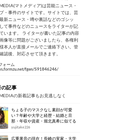
OMEDIA(マトメディア)は芸能ニュース・
プ・事件のサイトです。サイトでは、芸
最新ニュース・噂や裏話などのゴシッ
して事件などのニュースをライターが記
ています。 ライターが書いた記事の内容
画像等に問題がございましたら、各権利
様本人が直接メールでご連絡下さい。管
確認後、対応させて頂きます。
フォーム
/ws.formzu.net/fgen/S91846246/
新の記事
OMEDIAの新着記事もお見逃しなく
ちょる子のマスクなし素顔が可愛
い？年齢や大学と経歴・結婚と旦
那・年収や資産・堀北真希に似てる
画像もまとめ
yujitake226
広重果音の現在！長崎の実家・大学