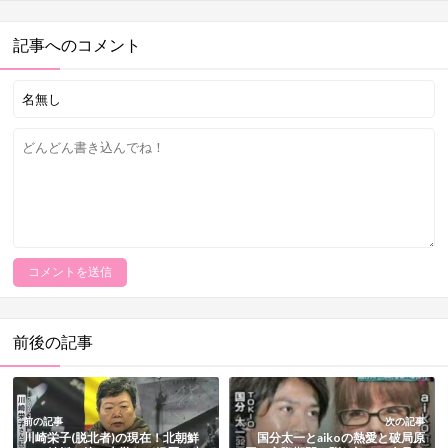
記事へのコメント
前後の記事
前の記事
次の記事
川崎栄子(脱北者)の現在！北朝鮮
国分太一とaikoの熱愛と破局原