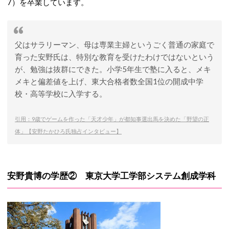
7）を卒業しています。
父はサラリーマン、母は専業主婦というごく普通の家庭で
育った安野氏は、特別な教育を受けたわけではないという
が、勉強は抜群にできた。小学5年生で塾に入ると、メキ
メキと偏差値を上げ、東大合格者数全国1位の開成中学
校・高等学校に入学する。
引用：9歳でゲームを作った「天才少年」が都知事選出馬を決めた「野望の正
体」【安野たかひろ氏独占インタビュー】
安野貴博の学歴② 東京大学工学部システム創成学科