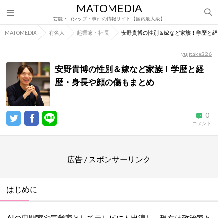
MATOMEDIA
芸能・ゴシップ・事件の情報サイト【国内最大級】
MATOMEDIA
有名人
起業家・社長
安野貴博の性別＆嫁など家族！学歴と経
yujitake226
安野貴博の性別＆嫁など家族！学歴と経
歴・身長や顔の傷もまとめ
0
コメント
広告 / スポンサーリンク
はじめに
AIの専門家や実業家としてテレビにも出演し、現在は政治家と