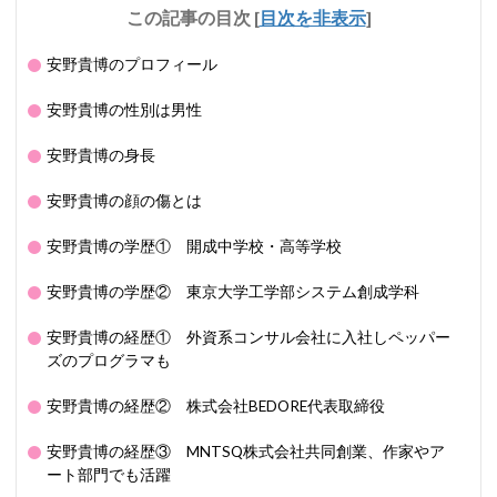
この記事の目次
[
目次を非表示
]
安野貴博のプロフィール
安野貴博の性別は男性
安野貴博の身長
安野貴博の顔の傷とは
安野貴博の学歴① 開成中学校・高等学校
安野貴博の学歴② 東京大学工学部システム創成学科
安野貴博の経歴① 外資系コンサル会社に入社しペッパー
ズのプログラマも
安野貴博の経歴② 株式会社BEDORE代表取締役
安野貴博の経歴③ MNTSQ株式会社共同創業、作家やア
ート部門でも活躍