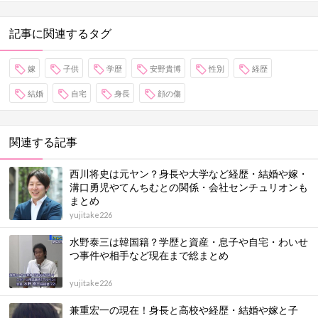
記事に関連するタグ
嫁
子供
学歴
安野貴博
性別
経歴
結婚
自宅
身長
顔の傷
関連する記事
西川将史は元ヤン？身長や大学など経歴・結婚や嫁・
溝口勇児やてんちむとの関係・会社センチュリオンも
まとめ
yujitake226
水野泰三は韓国籍？学歴と資産・息子や自宅・わいせ
つ事件や相手など現在まで総まとめ
yujitake226
兼重宏一の現在！身長と高校や経歴・結婚や嫁と子