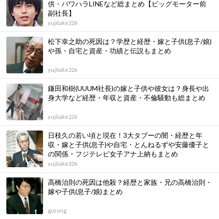
供・パワハラLINEなど総まとめ【ビッグモーター前
副社長】
yujitake226
松下幸之助の死因は？学歴と経歴・嫁と子供(息子/娘)
や孫・自宅と資産・功績と伝説もまとめ
yujitake226
鎌田和樹(UUUM社長)の嫁と子供や彼女は？身長や出
身大学など経歴・年収と資産・不倫騒動も総まとめ
yujitake226
日枝久の若い頃と現在！3大タブーの闇・経歴と年
収・嫁と子供(息子)や自宅・とんねるずや安藤優子と
の関係・フジテレビ女子アナ上納もまとめ
yujitake226
高橋治則の死因は他殺？経歴と家族・兄の高橋治則・
嫁や子供(息子/娘)まとめ
gurung