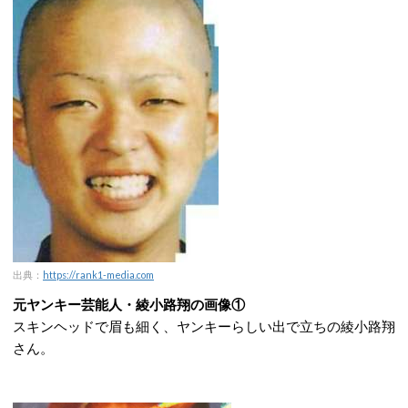
出典：
https://rank1-media.com
元ヤンキー芸能人・綾小路翔の画像①
スキンヘッドで眉も細く、ヤンキーらしい出で立ちの綾小路翔
さん。