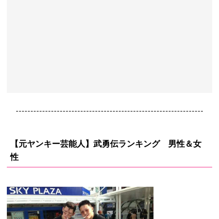
----------------------------------------------------------------
【元ヤンキー芸能人】武勇伝ランキング 男性＆女
性