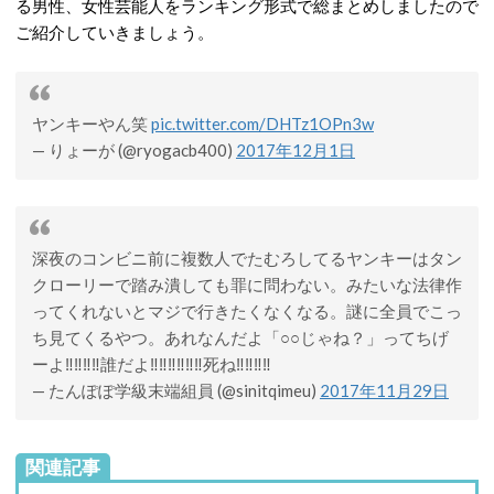
る男性、女性芸能人をランキング形式で総まとめしましたので
ご紹介していきましょう。
ヤンキーやん笑
pic.twitter.com/DHTz1OPn3w
— りょーが (@ryogacb400)
2017年12月1日
深夜のコンビニ前に複数人でたむろしてるヤンキーはタン
クローリーで踏み潰しても罪に問わない。みたいな法律作
ってくれないとマジで行きたくなくなる。謎に全員でこっ
ち見てくるやつ。あれなんだよ「○○じゃね？」ってちげ
ーよ‼️‼️‼️‼️誰だよ‼️‼️‼️‼️‼️‼️死ね‼️‼️‼️‼️
— たんぽぽ学級末端組員 (@sinitqimeu)
2017年11月29日
関連記事