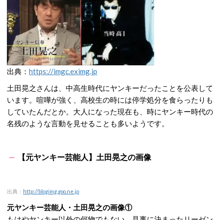
出典：
https://imgc.eximg.jp
土田晃之さんは、中高生時代にヤンキーだったことを公表して
います。喧嘩が強く、高校生の時には停学処分を食らったりも
していたんだとか。大人になった現在も、時にヤンキー時代の
名残のような言動を見せることも多いようです。
【元ヤンキー芸能人】土田晃之の画像
出典：
http://blogimg.goo.ne.jp
元ヤンキー芸能人・土田晃之の画像①
もはやヤンキー以外の何物でもない、見事に決まったリーゼン