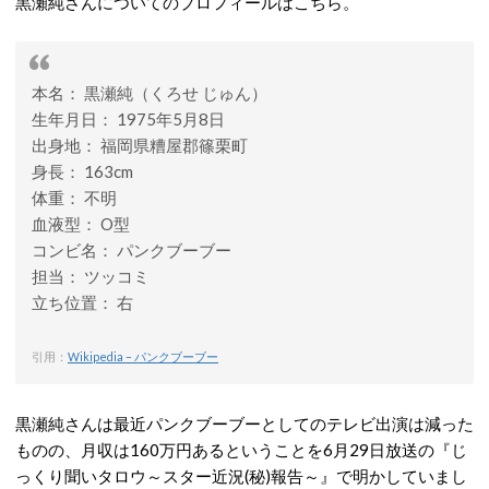
黒瀬純さんについてのプロフィールはこちら。
本名： 黒瀬純（くろせ じゅん）
生年月日： 1975年5月8日
出身地： 福岡県糟屋郡篠栗町
身長： 163cm
体重： 不明
血液型： O型
コンビ名： パンクブーブー
担当： ツッコミ
立ち位置： 右
引用：
Wikipedia – パンクブーブー
黒瀬純さんは最近パンクブーブーとしてのテレビ出演は減った
ものの、月収は160万円あるということを6月29日放送の『じ
っくり聞いタロウ～スター近況(秘)報告～』で明かしていまし