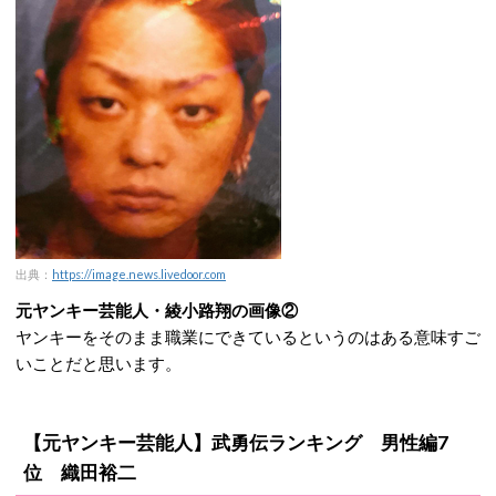
出典：
https://image.news.livedoor.com
元ヤンキー芸能人・綾小路翔の画像②
ヤンキーをそのまま職業にできているというのはある意味すご
いことだと思います。
【元ヤンキー芸能人】武勇伝ランキング 男性編7
位 織田裕二