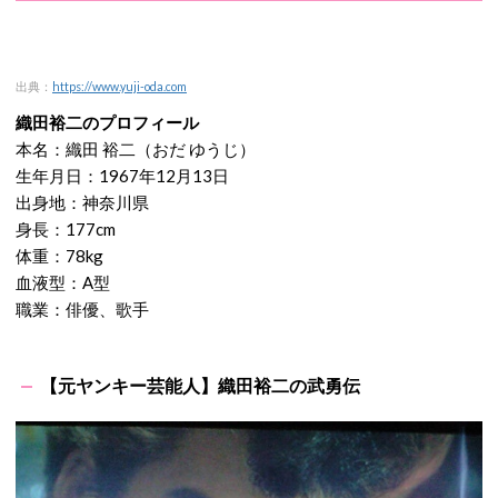
出典：
https://www.yuji-oda.com
織田裕二のプロフィール
本名：織田 裕二（おだ ゆうじ）
生年月日：1967年12月13日
出身地：神奈川県
身長：177cm
体重：78kg
血液型：A型
職業：俳優、歌手
【元ヤンキー芸能人】織田裕二の武勇伝