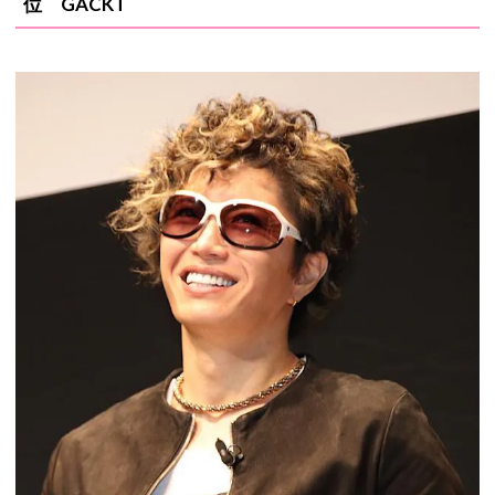
位 GACKT