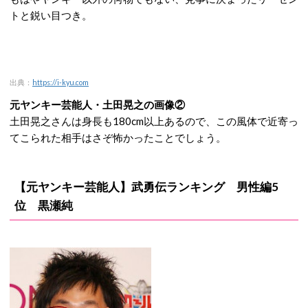
トと鋭い目つき。
出典：
https://i-kyu.com
元ヤンキー芸能人・土田晃之の画像②
土田晃之さんは身長も180cm以上あるので、この風体で近寄っ
てこられた相手はさぞ怖かったことでしょう。
【元ヤンキー芸能人】武勇伝ランキング 男性編5
位 黒瀬純