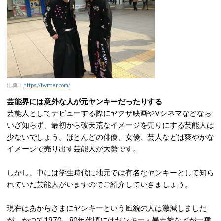
出典：
https://twitter.com/
芸能界には意外な人が元ヤンキーだったりする
芸能人としてデビューする際にヤクザ映画やVシネマなどなら
いざ知らず、最初から破天荒なイメージを売りにする芸能人は
少ないでしょう。ほとんどの俳優、女優、芸人などは爽やかな
イメージで売り出す芸能人が大勢です。
しかし、中には学生時代に地元では有名なヤンキーとして知ら
れていた芸能人がいますのでご紹介していきましょう。
現在はあからさまにヤンキーという風貌の人は激減しました
が、かつて1970、80年代頃にはヤンキー・暴走族などが一種