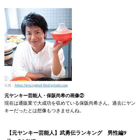
出典：
https://encrypted-tbn0.gstatic.com
元ヤンキー芸能人・保阪尚希の画像②
現在は通販業で大成功を収めている保阪尚希さん。過去にヤン
キーだったとは想像もつきませんね。
【元ヤンキー芸能人】武勇伝ランキング 男性編9