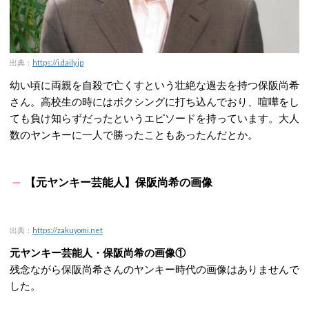
出典：
https://i.daily.jp
幼い頃に両親を自殺で亡くすという壮絶な過去を持つ保阪尚希
さん。高校生の時にはボクシングに打ち込んでおり、喧嘩をし
ても負け知らずだったというエピソードを持っています。大人
数のヤンキーに一人で勝ったこともあったんだとか。
【元ヤンキー芸能人】保阪尚希の画像
出典：
https://zakuyomi.net
元ヤンキー芸能人・保阪尚希の画像①
残念ながら保阪尚希さんのヤンキー時代の画像はありませんで
した。