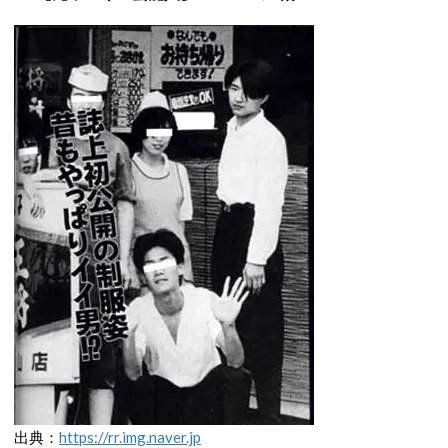
出典：
https://rr.img.naver.jp