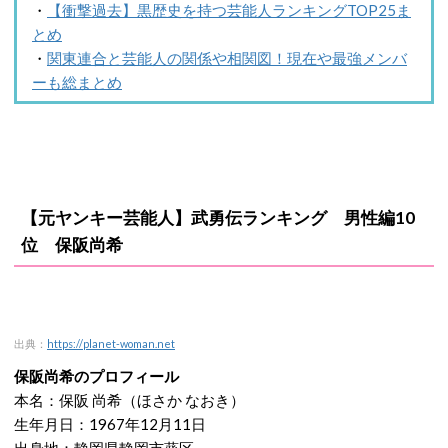
・
【衝撃過去】黒歴史を持つ芸能人ランキングTOP25ま
とめ
・
関東連合と芸能人の関係や相関図！現在や最強メンバ
ーも総まとめ
【元ヤンキー芸能人】武勇伝ランキング 男性編10
位 保阪尚希
出典：
https://planet-woman.net
保阪尚希のプロフィール
本名：保阪 尚希（ほさか なおき）
生年月日：1967年12月11日