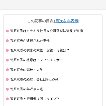
この記事の目次
[
目次を非表示
]
菅原京香はキラキラ社長＆公職選挙法違反で逮捕
菅原京香が逮捕された事件
菅原京香の実家の家族：父親・母親は？
菅原京香の祖母はインフルエンサー
菅原京香の高校・大学
菅原京香の経歴：会社はBuzzSell
菅原京香の年収や自宅
菅原京香と折田楓は同じタイプ？