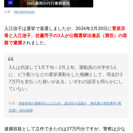
出典：
pbs.twimg.com
入江信子は選挙で落選しましたが、2026年2月20日に
菅原京
香と入江信子、佐藤芳子の3人が公職選挙法違反（買収）の容
疑で逮捕
されました。
3人は共謀して1月下旬～2月上旬、運動員の大学生5人
に、ビラ配りなどの選挙運動をした報酬として、現金計2
7万円を支払った疑いがある。いずれの認否も明らかにし
ていない。
引用：
容疑者側が運動員らに口止め、違法性を認識か 衆院選の買収事件 [東
京都]：朝日新聞
逮捕容疑として立件できたのは27万円分ですが、警察は少な