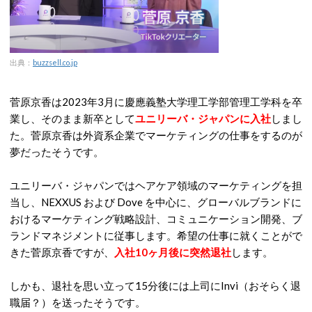
出典：
buzzsell.co.jp
菅原京香は2023年3月に慶應義塾大学理工学部管理工学科を卒
業し、そのまま新卒として
ユニリーバ・ジャパンに入社
しまし
た。菅原京香は外資系企業でマーケティングの仕事をするのが
夢だったそうです。
ユニリーバ・ジャパンではヘアケア領域のマーケティングを担
当し、NEXXUS および Dove を中心に、グローバルブランドに
おけるマーケティング戦略設計、コミュニケーション開発、ブ
ランドマネジメントに従事します。希望の仕事に就くことがで
きた菅原京香ですが、
入社10ヶ月後に突然退社
します。
しかも、退社を思い立って15分後には上司にInvi（おそらく退
職届？）を送ったそうです。