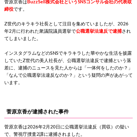
菅原京香は
BuzzSell株式会社というSNSコンサル会社の代表取
締役
です。
Z世代のキラキラ社長として注目を集めていましたが、2026
年2月に行われた衆議院議員選挙で
公職選挙法違反で逮捕
され
てしまいました。
インスタグラムなどのSNSでキラキラした華やかな生活を披露
していたZ世代の美人社長が、公職選挙法違反で逮捕という落
差に、逮捕のニュースを見た人からは「一体何をしたのか？」
「なんで公職選挙法違反なのか？」という疑問の声があがって
います。
菅原京香が逮捕された事件
菅原京香は2026年2月20日に公職選挙法違反（買収）の疑い
で、警視庁捜査2課に逮捕されました。