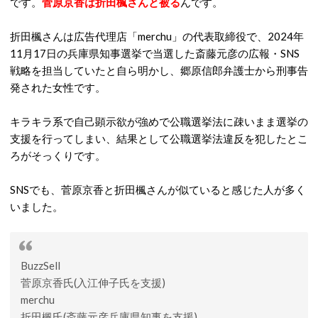
です。
菅原京香は折田楓さんと被る
んです。
折田楓さんは広告代理店「merchu」の代表取締役で、2024年
11月17日の兵庫県知事選挙で当選した斎藤元彦の広報・SNS
戦略を担当していたと自ら明かし、郷原信郎弁護士から刑事告
発された女性です。
キラキラ系で自己顕示欲が強めで公職選挙法に疎いまま選挙の
支援を行ってしまい、結果として公職選挙法違反を犯したとこ
ろがそっくりです。
SNSでも、菅原京香と折田楓さんが似ていると感じた人が多く
いました。
BuzzSell
菅原京香氏(入江伸子氏を支援)
merchu
折田楓氏(斎藤元彦兵庫県知事を支援)