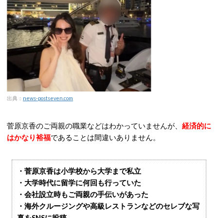
出典：
news-postseven.com
菅原京香のご両親の職業などはわかっていませんが、
経済的に
はかなり裕福
であることは間違いありません。
・菅原京香は小学校から大学まで私立
・大学時代に留学に何回も行っていた
・会社設立時もご両親の手伝いがあった
・海外クルージングや高級レストランなどのセレブな写
真をSNSに投稿