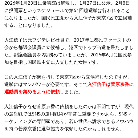
2026年1月23日に衆議院は解散し、1月27日に公示、2月8日
に投開票というスケジュールで第51回総選挙は行われること
になりましたが、国民民主党から入江伸子が東京7区で立候補
することになりました。
入江信子は元フジテレビ社員で、2017年に都民ファーストの
会から都議会議員に立候補し、港区でトップ当選を果たしまし
た。都議会議員を2期務めていましたが、2025年6月に国政参
加を目指し国民民主党に入党したた女性です。
この入江信子が満を持して東京7区から立候補したのですが、
選挙にはマンパワーが必要です。そこで
入江信子は菅原京香に
運動員を集めるように依頼
しました。
入江信子がなぜ菅原京香に依頼をしたのかは不明ですが、現代
の選挙戦ではSNSの運用戦術が非常に重要ですかあら、SNSマ
ーケティングの専門家であり、若い世代へ訴求できるノウハウ
を持つ菅原京香に選挙協力を依頼したのかもしれません。