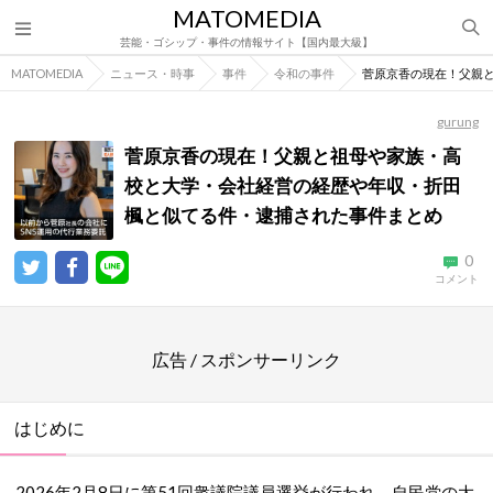
MATOMEDIA
芸能・ゴシップ・事件の情報サイト【国内最大級】
MATOMEDIA
ニュース・時事
事件
令和の事件
菅原京香の現在！父親
gurung
菅原京香の現在！父親と祖母や家族・高
校と大学・会社経営の経歴や年収・折田
楓と似てる件・逮捕された事件まとめ
0
コメント
広告 / スポンサーリンク
はじめに
2026年2月8日に第51回衆議院議員選挙が行われ、自民党の大