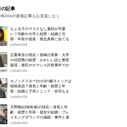
新の記事
OMEDIAの新着記事もお見逃しなく
ちょる子のマスクなし素顔が可愛
い？年齢や大学と経歴・結婚と旦
那・年収や資産・堀北真希に似てる
画像もまとめ
yujitake226
広重果音の現在！長崎の実家・大学
や武田塾の経歴・かわいい説と整形
疑惑・彼氏やロマンス詐欺事件での
逮捕もまとめ
yujitake226
カノックスター(かの)の嫁ヨメックは
稲垣奈恋？身長と年齢・経歴と年
収・結婚と子供ミニック・自宅もま
とめ
yujitake226
天野敬紀(傾奇者)の現在！身長と年
齢・経歴と年収・彼女や結婚・ブレ
イキングダウンでの成績・事件と逮
捕もまとめ
yujitake226