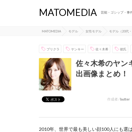
MATOMEDIA
芸能・ゴシップ・事
MATOMEDIA
モデル
女性モデル
モデル（20代・
プリクラ
ヤンキー
佐々木希
彼氏
佐々木希のヤン
出画像まとめ！
作成者 /
butter
2010年、世界で最も美しい顔100人にも