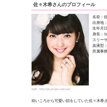
佐々木希さんのプロフィール
名前：
出身地
生年月日
身長：16
スリーサイ
血液型：
所属事
出典：http://pic.prepics-cdn.com/
幼いころから可愛い顔をしていた佐々木希