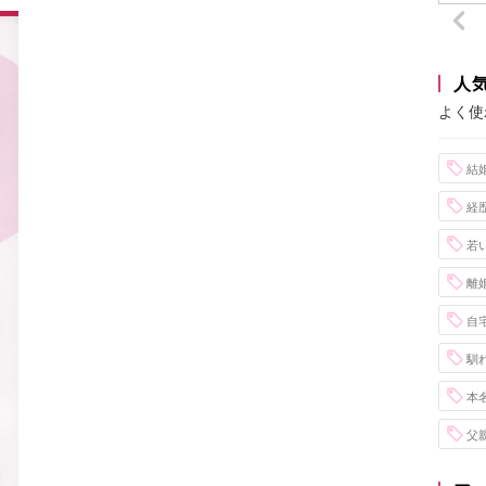
人
よく使
結
経
若
離
自
馴
本
父