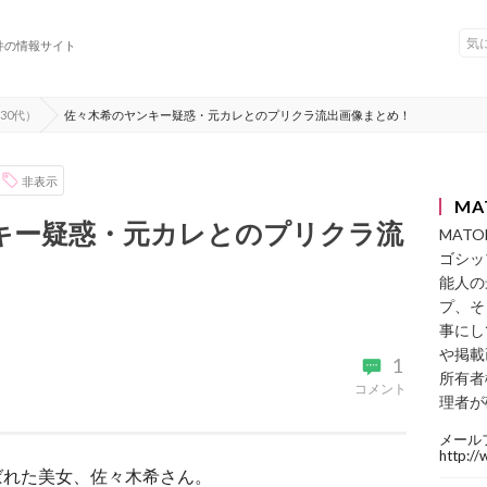
件の情報サイト
30代）
佐々木希のヤンキー疑惑・元カレとのプリクラ流出画像まとめ！
非表示
MA
キー疑惑・元カレとのプリクラ流
MAT
ゴシッ
能人の
プ、そ
事にし
や掲載
1
所有者
コメント
理者が
メール
http:/
選ばれた美女、佐々木希さん。