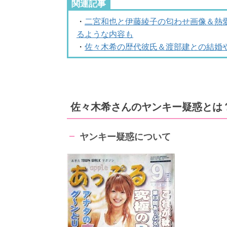
関連記事
・
二宮和也と伊藤綾子の匂わせ画像＆熱
るような内容も
・
佐々木希の歴代彼氏＆渡部建との結婚
佐々木希さんのヤンキー疑惑とは
ヤンキー疑惑について