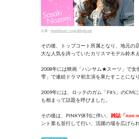
出典：
komitto.xn--rnyq3bhyd.com
その後、トップコート所属となり、地元の店
大な人気を誇っていたカリスマモデル鈴木
2008年には映画「ハンサム★スーツ」で
雫」で連続ドラマ初主演を果たすことにな
2009年には、ロッテのガム「Fit’s」の
も相まって話題を呼びました。
その後は、PINKY休刊に伴い、
雑誌「non
ント業も並行して行い、活躍の場を広げら