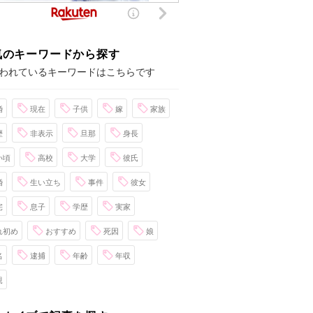
気のキーワードから探す
われているキーワードはこちらです
婚
現在
子供
嫁
家族
歴
非表示
旦那
身長
い頃
高校
大学
彼氏
婚
生い立ち
事件
彼女
宅
息子
学歴
実家
れ初め
おすすめ
死因
娘
名
逮捕
年齢
年収
親