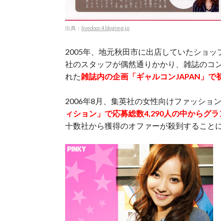
出典：
livedoor.4.blogimg.jp
2005年、地元秋田市に出店していたショ
社のスタッフが偶然通りかかり、雑誌のコ
れた
雑誌内の企画「ギャルコンJAPAN」
2006年8月、集英社の女性向けファッション
ィション」で応募総数4,290人の中からグ
十数社から獲得のオファーが殺到すること