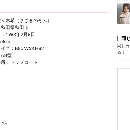
佐々木希（ささきのぞみ）
：秋田県秋田市
：1988年2月8日
同
8cm
同じカ
ズ：B80 W58 H82
る！
AB型
務所：トップコート
さん。