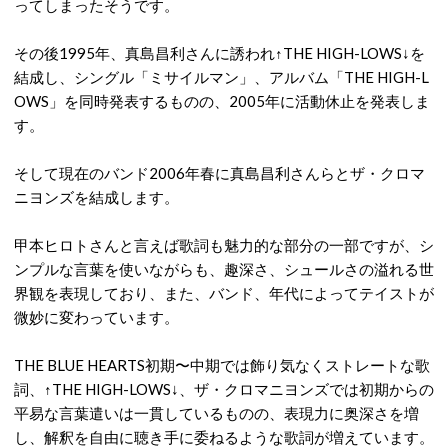
ってしまったそうです。
その後1995年、真島昌利さんに誘われ↑THE HIGH-LOWS↓を
結成し、シングル「ミサイルマン」、アルバム「THE HIGH-L
OWS」を同時発表するものの、2005年に活動休止を発表しま
す。
そして現在のバンド2006年春に真島昌利さんらとザ・クロマ
ニヨンズを結成します。
甲本ヒロトさんと言えば歌詞も魅力的な部分の一部ですが、シ
ンプルな言葉を使いながらも、趣深さ、シュールさの溢れる世
界観を表現しており、また、バンド、年代によってテイストが
微妙に変わっています。
THE BLUE HEARTS初期〜中期では飾り気なくストレートな歌
詞、↑THE HIGH-LOWS↓、ザ・クロマニヨンズでは初期からの
平易な言葉遣いは一貫しているものの、表現力に奥深さを増
し、解釈を自由に聴き手に委ねるような歌詞が増えています。