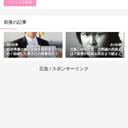
前後の記事
前の記事
次の記事
松井秀喜の嫁と子供＆現在まと
北島三郎の次男・大野誠の死因と
め！結婚した奥さんの画像流出？
は？経歴や結婚＆死去まで総まと
め
広告 / スポンサーリンク