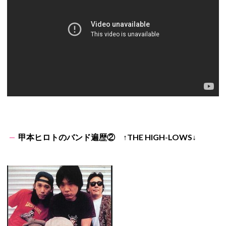
甲本ヒロトのバンド遍歴② ↑THE HIGH-LOWS↓