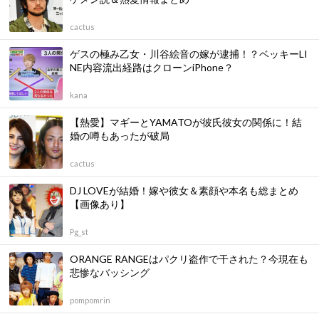
cactus
ゲスの極み乙女・川谷絵音の嫁が逮捕！？ベッキーLI
NE内容流出経路はクローンiPhone？
kana
【熱愛】マギーとYAMATOが彼氏彼女の関係に！結
婚の噂もあったが破局
cactus
DJ LOVEが結婚！嫁や彼女＆素顔や本名も総まとめ
【画像あり】
Pg_st
ORANGE RANGEはパクリ盗作で干された？今現在も
悲惨なバッシング
pompomrin