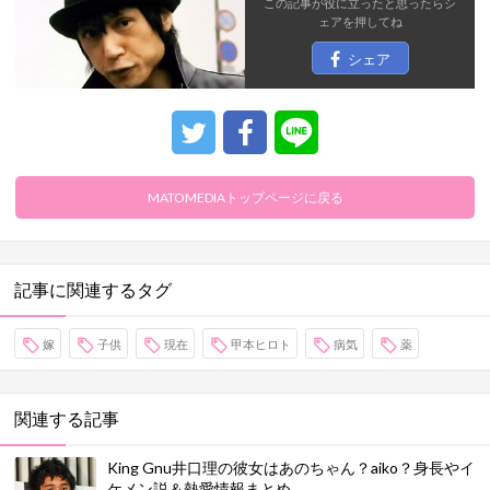
この記事が役に立ったと思ったら
シ
ェア
を押してね
シェア
MATOMEDIAトップページに戻る
記事に関連するタグ
嫁
子供
現在
甲本ヒロト
病気
薬
関連する記事
King Gnu井口理の彼女はあのちゃん？aiko？身長やイ
ケメン説＆熱愛情報まとめ