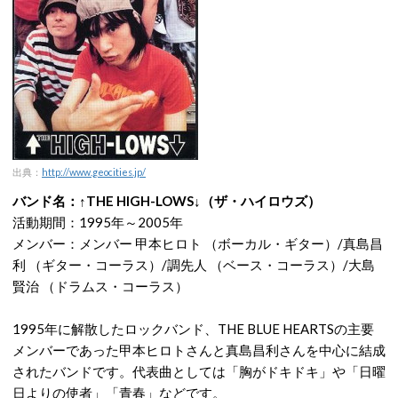
出典：
http://www.geocities.jp/
バンド名：↑THE HIGH-LOWS↓（ザ・ハイロウズ）
活動期間：1995年～2005年
メンバー：メンバー 甲本ヒロト （ボーカル・ギター）/真島昌
利 （ギター・コーラス）/調先人 （ベース・コーラス）/大島
賢治 （ドラムス・コーラス）
1995年に解散したロックバンド、THE BLUE HEARTSの主要
メンバーであった甲本ヒロトさんと真島昌利さんを中心に結成
されたバンドです。代表曲としては「胸がドキドキ」や「日曜
日よりの使者」「青春」などです。