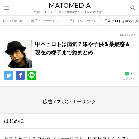
MATOMEDIA
芸能・ゴシップ・事件の情報サイト【国内最大級】
MATOMEDIA
歌手・アーティスト
男性（グループ）
甲本ヒロトは病気？嫁
maasyacw
甲本ヒロトは病気？嫁や子供＆薬疑惑＆
現在の様子まで総まとめ
0
コメント
広告 / スポンサーリンク
はじめに
日本を代表するロックヴォーカリスト・甲本ヒロトさんです