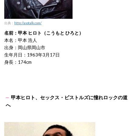
出典：
http://asotalk.com/
名前：甲本 ヒロト（こうもと ひろと）
本名：甲本 浩人
出身：岡山県岡山市
生年月日：1963年3月17日
身長：174cm
甲本ヒロト、セックス・ピストルズに憧れロックの道
へ