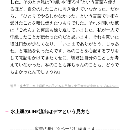
した。
そのとき私は“中絶”や“堕ろす”という言葉を使え
るほど、自分のしたことに向き合えていなかった。だか
ら、『ひとりでやるしかなかった』という言葉で手術を
受けたことを暗に伝えたつもりでした。それを聞いた彼
は『ごめん』と何度も繰り返していました。私が一人で
中絶したことが伝わったのだと思います。それを聞いた
彼は口数が少なくなり、『いままでありがとう。じゃあ
ね』と電話を切ったんです。私のことを心配するフリを
して電話をかけてきたくせに、颯君は自分のことしか考
えていなかった。私のことも赤ちゃんのことも、どうで
もよかったんでしょうね」
引用：
東大王・水上颯氏との子どもを堕胎？女子大生が中絶トラブルを告白
水上颯のLINE流出はデマという見方も
--------------広告の後に次ページに続きます--------------