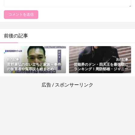
前後の記事
前の記事
次の記事
君野康弘の生い立ちと家族～事件
芸能界のドン・四天王を最強順に
の被害者や冤罪説も総まとめ
ランキング！周防郁雄・ジャニー
喜多川・田邊昭知・古賀誠一
広告 / スポンサーリンク