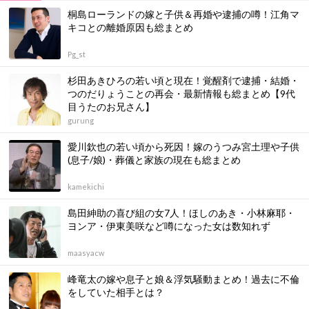
桐島ローランドの嫁と子供＆再婚や逮捕の噂！江角マ
キコとの離婚原因も総まとめ
Pg_st
杉田あきひろの若い頃と現在！覚醒剤で逮捕・結婚・
つのだりょうことの再会・最新情報も総まとめ【9代
目うたのお兄さん】
gurung
愛川欽也の若い頃から死因！嫁のうつみ宮土理や子供
(息子/娘)・葬儀と家族の現在も総まとめ
kamekichi
島田紳助の喜び組の女7人！ほしのあき・小林麻耶・
ヨンア・伊東美咲など噂になった女は数知れず
maasyacw
峰竜太の嫁や息子と娘＆浮気騒動まとめ！過去に不倫
をしていた相手とは？