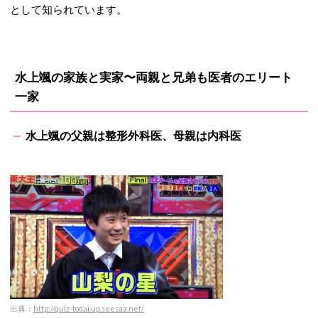
として知られています。
水上颯の家族と実家〜両親と兄弟も医者のエリート
一家
水上颯の父親は整形外科医、母親は内科医
出典：
http://quiz-todai.up.seesaa.net/