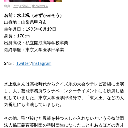
出典：
https://daiki-global.work/
名前：水上颯（みずかみそう）
出身地：山梨県甲府市
生年月日：1995年8月19日
身長：170cm
出身高校：私立開成高等学校卒業
最終学歴：東京大学医学部卒業
SNS：
Twitter
/
Instagram
水上颯さんは高校時代からクイズ系の大会やテレビ番組に出演
し、大手芸能事務所ワタナベエンターテイメントにも所属し活
動していました。東京大学医学部出身で、「東大王」などの人
気番組にも出演していました。
その他、飛び抜けた異能を持つ人しか入れないという公益財団
法人孫正義育英財団の準財団生になったこともあるほどの秀才