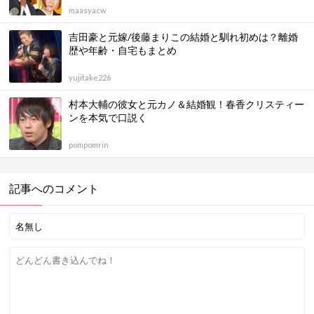
maasyacw
吉田豪と元嫁/後藤まりこの結婚と馴れ初めは？離婚
歴や年齢・自宅もまとめ
yujitake226
村本大輔の彼女と元カノ＆結婚観！春香クリスティー
ンを本気で口説く
pompomrin
記事へのコメント