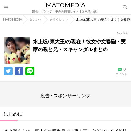
MATOMEDIA
芸能・ゴシップ・事件の情報サイト【国内最大級】
MATOMEDIA
タレント
男性タレント
水上颯(東大王)の現在！彼女や文春
cactus
水上颯(東大王)の現在！彼女や文春砲・実
家の親と兄・スキャンダルまとめ
0
コメント
広告 / スポンサーリンク
はじめに
水上颯さんは、東大医学部出身で「東大王」などのクイズ番組