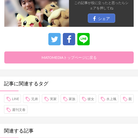
この記事が役に立ったと思ったら
シ
ェア
を押してね
シェア
MATOMEDIAトップページに戻る
記事に関連するタグ
LINE
兄弟
実家
家族
彼女
水上颯
親
週刊文春
関連する記事