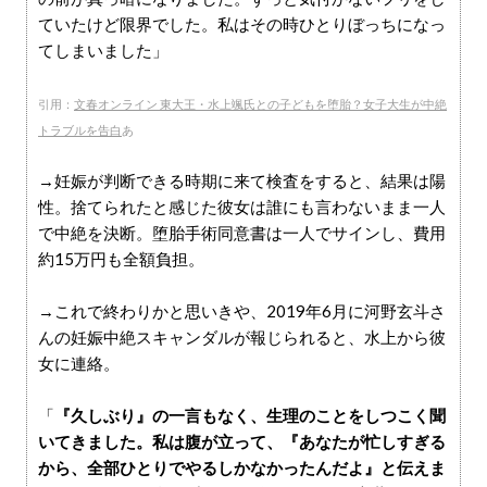
ていたけど限界でした。私はその時ひとりぼっちになっ
てしまいました」
引用：
文春オンライン 東大王・水上颯氏との子どもを堕胎？女子大生が中絶
トラブルを告白
あ
→妊娠が判断できる時期に来て検査をすると、結果は陽
性。捨てられたと感じた彼女は誰にも言わないまま一人
で中絶を決断。堕胎手術同意書は一人でサインし、費用
約15万円も全額負担。
→これで終わりかと思いきや、2019年6月に河野玄斗さ
んの妊娠中絶スキャンダルが報じられると、水上から彼
女に連絡。
「
『久しぶり』の一言もなく、生理のことをしつこく聞
いてきました。私は腹が立って、『あなたが忙しすぎる
から、全部ひとりでやるしかなかったんだよ』と伝えま