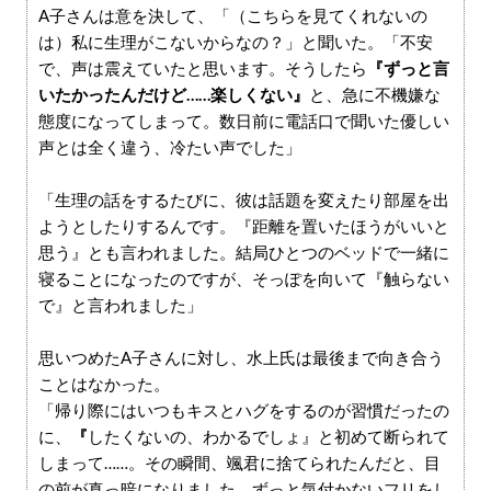
A子さんは意を決して、「（こちらを見てくれないの
は）私に生理がこないからなの？」と聞いた。「不安
で、声は震えていたと思います。そうしたら
『ずっと言
いたかったんだけど……楽しくない』
と、急に不機嫌な
態度になってしまって。数日前に電話口で聞いた優しい
声とは全く違う、冷たい声でした」
「生理の話をするたびに、彼は話題を変えたり部屋を出
ようとしたりするんです。『距離を置いたほうがいいと
思う』とも言われました。結局ひとつのベッドで一緒に
寝ることになったのですが、そっぽを向いて『触らない
で』と言われました」
思いつめたA子さんに対し、水上氏は最後まで向き合う
ことはなかった。
「帰り際にはいつもキスとハグをするのが習慣だったの
に、
『
したくないの、わかるでしょ』と初めて断られて
しまって……。その瞬間、颯君に捨てられたんだと、目
の前が真っ暗になりました。ずっと気付かないフリをし