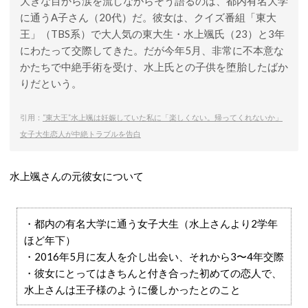
大きな目から涙を流しながらそう語るのは、都内有名大学
に通うA子さん（20代）だ。彼女は、クイズ番組「東大
王」（TBS系）で大人気の東大生・水上颯氏（23）と3年
にわたって交際してきた。だが今年5月、非常に不本意な
かたちで中絶手術を受け、水上氏との子供を堕胎したばか
りだという。
引用：
“東大王”水上颯は妊娠していた私に「楽しくない。帰ってくれないか」
女子大生恋人が中絶トラブルを告白
水上颯さんの元彼女について
・都内の有名大学に通う女子大生（水上さんより2学年
ほど年下）
・2016年5月に友人を介し出会い、それから3〜4年交際
・彼女にとってはきちんと付き合った初めての恋人で、
水上さんは王子様のように優しかったとのこと