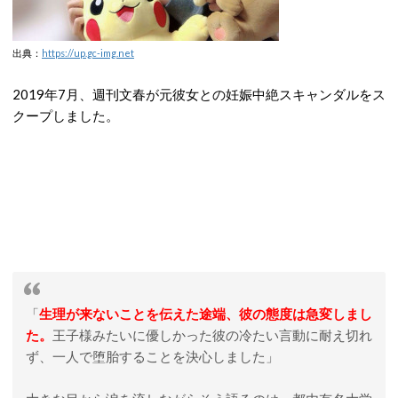
出典：
https://up.gc-img.net
2019年7月、週刊文春が元彼女との妊娠中絶スキャンダルをス
クープしました。
「
生理が来ないことを伝えた途端、彼の態度は急変しまし
た。
王子様みたいに優しかった彼の冷たい言動に耐え切れ
ず、一人で堕胎することを決心しました」