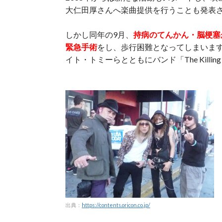
大仁田厚さんへ楽曲提供を行うことも発表
しかし同年の9月、
持病のてんかん・脳梗塞
緊急手術
をし、歩行困難となってしまいますが
イト・トミーらとともにバンド「The Killing 
出典：
https://contents.oricon.co.jp/