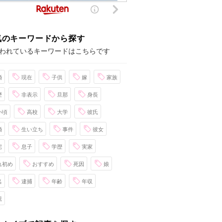
気のキーワードから探す
われているキーワードはこちらです
婚
現在
子供
嫁
家族
歴
非表示
旦那
身長
い頃
高校
大学
彼氏
婚
生い立ち
事件
彼女
宅
息子
学歴
実家
れ初め
おすすめ
死因
娘
名
逮捕
年齢
年収
親