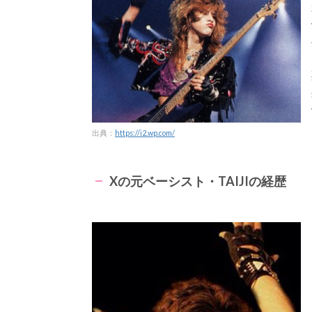
出典：
https://i2.wp.com/
Xの元ベーシスト・TAIJIの経歴