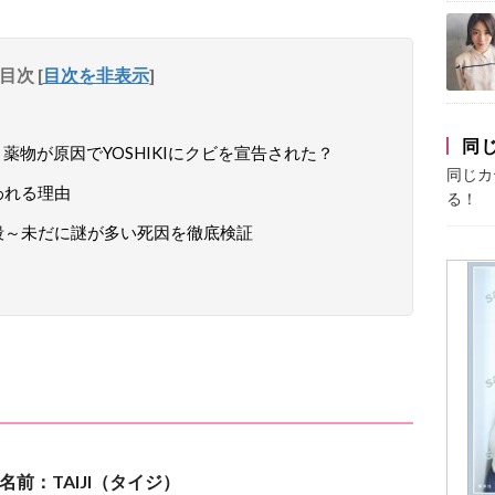
目次
[
目次を非表示
]
同
の真相～薬物が原因でYOSHIKIにクビを宣告された？
同じカ
言われる理由
る！
り自殺～未だに謎が多い死因を徹底検証
名前：TAIJI（タイジ）