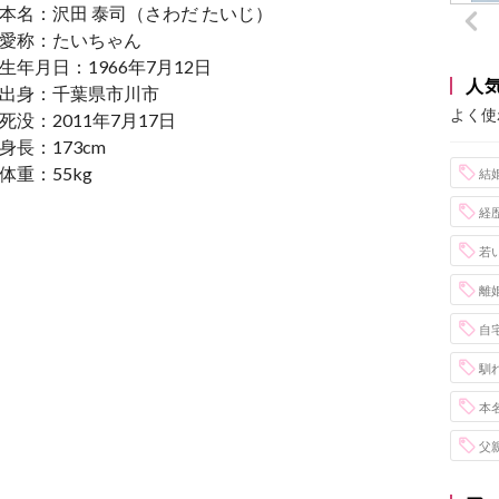
本名：沢田 泰司（さわだ たいじ）
愛称：たいちゃん
生年月日：1966年7月12日
人
出身：千葉県市川市
よく使
死没：2011年7月17日
身長：173cm
体重：55kg
結
経
若
離
自
馴
本
父