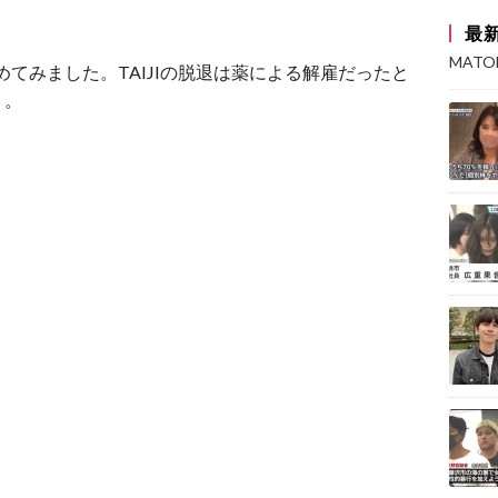
最
MAT
めてみました。TAIJIの脱退は薬による解雇だったと
う。