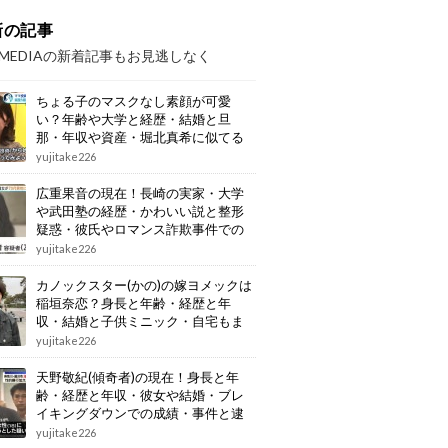
新の記事
OMEDIAの新着記事もお見逃しなく
ちょる子のマスクなし素顔が可愛
い？年齢や大学と経歴・結婚と旦
那・年収や資産・堀北真希に似てる
画像もまとめ
yujitake226
広重果音の現在！長崎の実家・大学
や武田塾の経歴・かわいい説と整形
疑惑・彼氏やロマンス詐欺事件での
逮捕もまとめ
yujitake226
カノックスター(かの)の嫁ヨメックは
稲垣奈恋？身長と年齢・経歴と年
収・結婚と子供ミニック・自宅もま
とめ
yujitake226
天野敬紀(傾奇者)の現在！身長と年
齢・経歴と年収・彼女や結婚・ブレ
イキングダウンでの成績・事件と逮
捕もまとめ
yujitake226