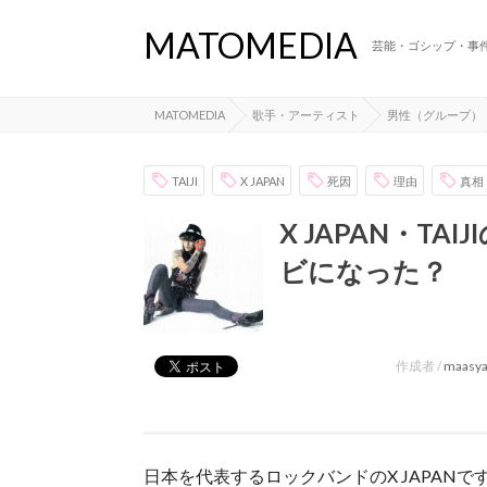
MATOMEDIA
芸能・ゴシップ・事
MATOMEDIA
歌手・アーティスト
男性（グループ）
TAIJI
X JAPAN
死因
理由
真相
X JAPAN・T
ビになった？
作成者 /
maasy
日本を代表するロックバンドのX JAPANで