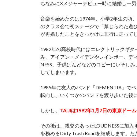
ちなみにXメジャーデビュー時に結婚し一
音楽を始めたのは1974年、小学2年生の
のクラス会で初ステージで「禁じられた遊び
が再婚したことをきっかけに非行に走って
1982年の高校時代にはエレクトリックギ
み、アイアン・メイデンやレインボー、ディ
NESS、子供ばんどなどのコピーにいそし
してしまいます。
1985年に友人のバンド「DEMENTIA
転向し、いくつかのバンドを渡り歩いた後
しかし、
TAIJIは1992年1月7日の東京ド
その後は、親交のあったLOUDNESSに加入
を務めるDirty Trash Roadを結成します。た