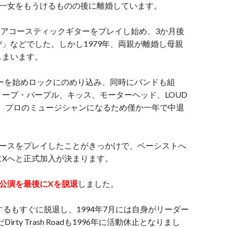
男一女をもうけるものの後に離婚しています。
頃、アコースティックギターをプレイし始め、3か月後
」などでした。しかし1979年、両親が離婚し母親
しまいます。
ターを始めロックにのめり込み、同時にバンドも組
ープ・パープル、キッス、モーターヘッド、LOUD
み、プロのミュージシャンになるため僅か一年で中退
」でベースをプレイしたことがきっかけで、ベーシストへ
にXへと正式加入が決まります。
ーム公演を最後にXを脱退
しました。
するもすぐに脱退し、1994年7月には自身がリーダー
だDirty Trash Roadも1996年に活動休止となりまし