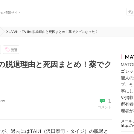
件の情報サイト
X JAPAN・TAIJIの脱退理由と死因まとめ！薬でクビになった？
脱退
MA
AIJIの脱退理由と死因まとめ！薬でク
MAT
ゴシッ
能人の
プ、そ
事にし
や掲載
1
acw
所有者
コメント
理者が
メール
http:/
すが、過去にはTAIJI（沢田泰司・タイジ）の脱退と