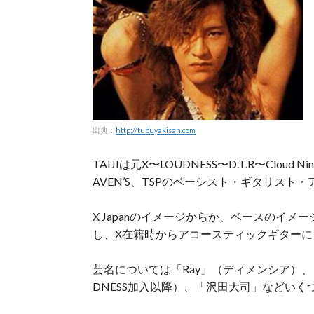
出典：
http://tubuyakisan.com
TAIJIは元X〜LOUDNESS〜D.T.R〜Cloud Nine
AVEN’S、TSPのベーシスト・ギタリス
X Japanのイメージからか、ベースのイ
し、X在籍時からアコースティックギター
芸名については「Ray」（ディメンシア）、「TA
DNESS加入以降）、「沢田大司」などい