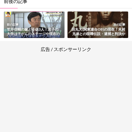
前後の記事
前の記事
次の記事
笠井信輔の嫁と子供3人！息子の
田丸大(関東連合OB)の現在！木村
大学は？がんのステージや現在の
兄弟との喧嘩伝説・逮捕と判決や
病状も総まとめ
出所の噂まとめ
広告 / スポンサーリンク