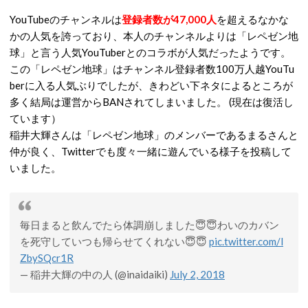
YouTubeのチャンネルは
登録者数が47,000人
を超えるなかな
かの人気を誇っており、本人のチャンネルよりは「レペゼン地
球」と言う人気YouTuberとのコラボが人気だったようです。
この「レペゼン地球」はチャンネル登録者数100万人越YouTu
berに入る人気ぶりでしたが、きわどい下ネタによるところが
多く結局は運営からBANされてしまいました。 (現在は復活し
ています）
稲井大輝さんは「レペゼン地球」のメンバーであるまるさんと
仲が良く、Twitterでも度々一緒に遊んでいる様子を投稿して
いました。
毎日まると飲んでたら体調崩しました😇😇わいのカバン
を死守していつも帰らせてくれない😇😇
pic.twitter.com/l
ZbySQcr1R
— 稲井大輝の中の人 (@inaidaiki)
July 2, 2018