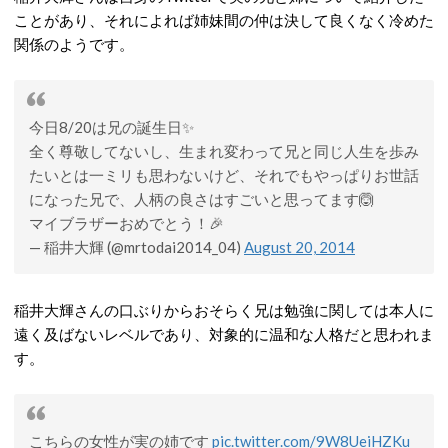
ことがあり、それによれば姉妹間の仲は決して良くなく冷めた
関係のようです。
今日8/20は兄の誕生日✨
全く尊敬してないし、生まれ変わって兄と同じ人生を歩み
たいとは一ミリも思わないけど、それでもやっぱりお世話
になった兄で、人柄の良さはすごいと思ってます🙆
マイブラザーおめでとう！🎉
— 稲井大輝 (@mrtodai2014_04)
August 20, 2014
稲井大輝さんの口ぶりからおそらく兄は勉強に関しては本人に
遠く及ばないレベルであり、対象的に温和な人格だと思われま
す。
こちらの女性が実の姉です
pic.twitter.com/9W8UeiHZKu