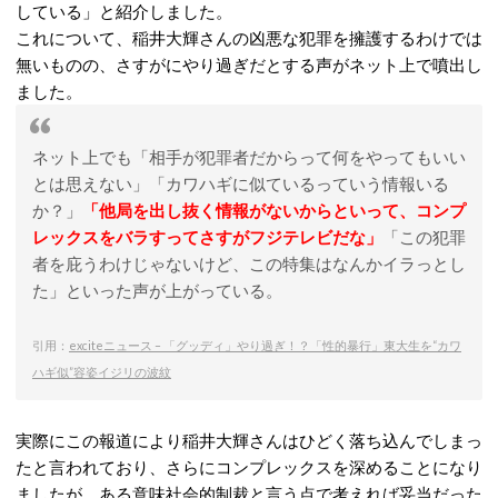
している」と紹介しました。
これについて、稲井大輝さんの凶悪な犯罪を擁護するわけでは
無いものの、さすがにやり過ぎだとする声がネット上で噴出し
ました。
ネット上でも「相手が犯罪者だからって何をやってもいい
とは思えない」「カワハギに似ているっていう情報いる
か？」
「他局を出し抜く情報がないからといって、コンプ
レックスをバラすってさすがフジテレビだな」
「この犯罪
者を庇うわけじゃないけど、この特集はなんかイラっとし
た」といった声が上がっている。
引用：
exciteニュース – 「グッディ」やり過ぎ！？「性的暴行」東大生を“カワ
ハギ似”容姿イジリの波紋
実際にこの報道により稲井大輝さんはひどく落ち込んでしまっ
たと言われており、さらにコンプレックスを深めることになり
ましたが、ある意味社会的制裁と言う点で考えれば妥当だった