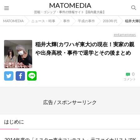
MATOMEDIA
芸能・ゴシップ・事件の情報サイト【国内最大級】
MATOMEDIA
ニュース・時事
事件
平成の事件
2010年代
稲井大輝
entamenews
稲井大輝(カワハギ東大)の現在！実家の親
や出身高校・事件で退学とその後まとめ
0
コメント
広告 / スポンサーリンク
はじめに
2014年度の「ミスター東大コンテスト」元ファイナリストでY