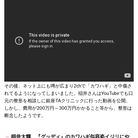
その後、ネット上にも噂が広まり2chで「カワハギ」と中傷さ
れてるようになってしまいました。稲井さんはYouTubeでも口
元の整形を相談しに銀座TAクリニックに行った動画を公開。
しかし、費用が200万円～300万円かかること等から、整形は
断念したようです。
稲井大輝、『グッディ』のカワハギ似容姿イジリにや