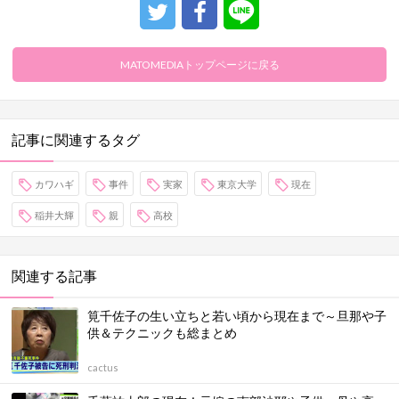
MATOMEDIAトップページに戻る
記事に関連するタグ
カワハギ
事件
実家
東京大学
現在
稲井大輝
親
高校
関連する記事
筧千佐子の生い立ちと若い頃から現在まで～旦那や子
供＆テクニックも総まとめ
cactus