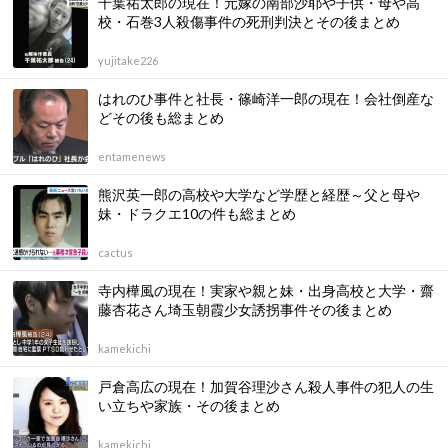
千葉祐太郎の現在！元嫁の南部沙耶や子供・母や高
校・石巻3人殺傷事件の死刑判決とその後まとめ
yujitake226
はれのひ事件と社長・篠崎洋一郎の現在！会社倒産な
どその後も総まとめ
entamenews
熊沢英一郎の高校や大学など学歴と経歴～父と母や
妹・ドラクエ10の件も総まとめ
cactus
寺内樺風の現在！実家や親と妹・出身高校と大学・齋
藤杏花さん埼玉朝霞少女誘拐事件その後まとめ
kamekichi
戸倉高広の現在！加賀谷理沙さん殺人事件の犯人の生
い立ちや家族・その後まとめ
kamekichi