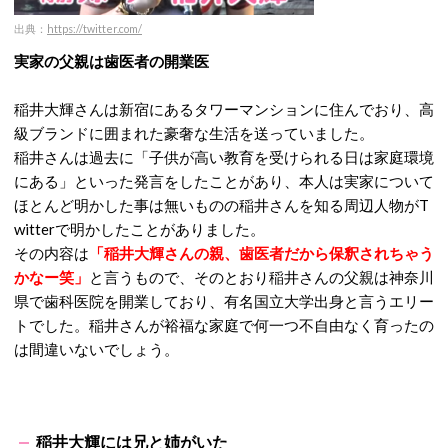
出典：
https://twitter.com/
実家の父親は歯医者の開業医
稲井大輝さんは新宿にあるタワーマンションに住んでおり、高
級ブランドに囲まれた豪奢な生活を送っていました。
稲井さんは過去に「子供が高い教育を受けられる日は家庭環境
にある」といった発言をしたことがあり、本人は実家について
ほとんど明かした事は無いものの稲井さんを知る周辺人物がT
witterで明かしたことがありました。
その内容は
「稲井大輝さんの親、歯医者だから保釈されちゃう
かなー笑」
と言うもので、そのとおり稲井さんの父親は神奈川
県で歯科医院を開業しており、有名国立大学出身と言うエリー
トでした。稲井さんが裕福な家庭で何一つ不自由なく育ったの
は間違いないでしょう。
稲井大輝には兄と姉がいた