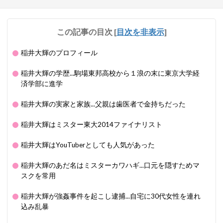
この記事の目次
[
目次を非表示
]
稲井大輝のプロフィール
稲井大輝の学歴...駒場東邦高校から１浪の末に東京大学経
済学部に進学
稲井大輝の実家と家族...父親は歯医者で金持ちだった
稲井大輝はミスター東大2014ファイナリスト
稲井大輝はYouTuberとしても人気があった
稲井大輝のあだ名はミスターカワハギ...口元を隠すためマ
スクを常用
稲井大輝が強姦事件を起こし逮捕...自宅に30代女性を連れ
込み乱暴