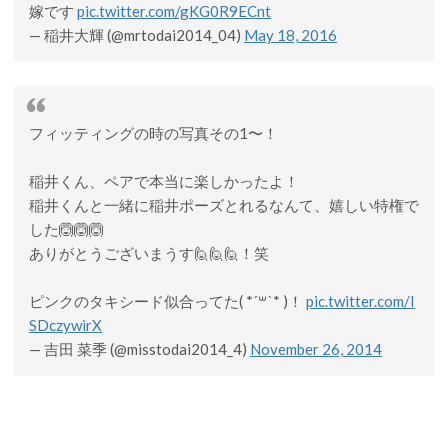
嫁です
pic.twitter.com/gKG0R9ECnt
— 稲井大輝 (@mrtodai2014_04)
May 18, 2016
フィッティングの時の写真その1〜！
稲井くん、ペアで本当に楽しかったよ！
稲井くんと一緒に稲井ポーズとれるなんて、嬉しい特権で
した🙆🙆🙆
ありがとうございまうす🙋🙋🙋！笑
ピンクのタキシード似合ってた( *´꒳`* )！
pic.twitter.com/I
SDczywirX
— 吉田 菜季 (@misstodai2014_4)
November 26, 2014