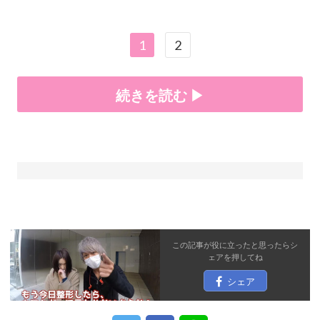
1
2
続きを読む ▶
この記事が役に立ったと思ったら
シ
ェア
を押してね
シェア