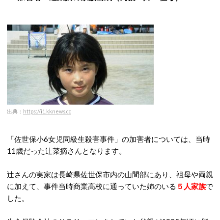
出典：
https://i1.kknews.cc
「佐世保小6女児同級生殺害事件」の加害者については、当時
11歳だった辻菜摘さんとなります。
辻さんの実家は長崎県佐世保市内の山間部にあり、祖母や両親
に加えて、事件当時商業高校に通っていた姉のいる
５人家族
で
した。