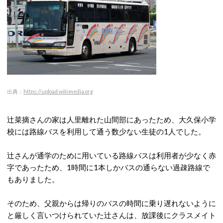
出典：
https://upload.wikimedia.org
辻菜摘さんの家は人里離れた山間部にあったため、大久保小学
校には路線バスを利用して通う数少ない生徒の1人でした。
辻さんが通学のために用いている路線バスは利用者が少なく赤
字であったため、1時間に1本しかバスの通らない過疎路線で
もありました。
そのため、父親からは帰りのバスの時間に乗り遅れないように
と厳しく言いつけられていた辻さんは、放課後にクラスメイト