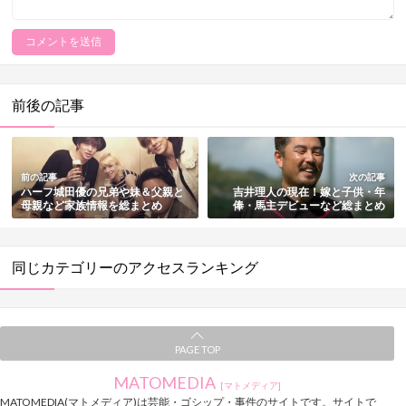
前後の記事
前の記事
次の記事
ハーフ城田優の兄弟や妹＆父親と
吉井理人の現在！嫁と子供・年
母親など家族情報を総まとめ
俸・馬主デビューなど総まとめ
同じカテゴリーのアクセスランキング
PAGE TOP
MATOMEDIA
[マトメディア]
MATOMEDIA(マトメディア)は芸能・ゴシップ・事件のサイトです。サイトで