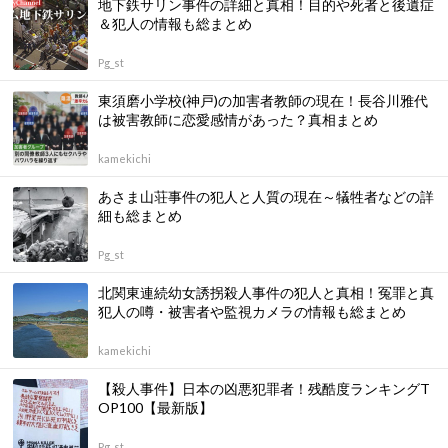
地下鉄サリン事件の詳細と真相！目的や死者と後遺症
＆犯人の情報も総まとめ
Pg_st
東須磨小学校(神戸)の加害者教師の現在！長谷川雅代
は被害教師に恋愛感情があった？真相まとめ
kamekichi
あさま山荘事件の犯人と人質の現在～犠牲者などの詳
細も総まとめ
Pg_st
北関東連続幼女誘拐殺人事件の犯人と真相！冤罪と真
犯人の噂・被害者や監視カメラの情報も総まとめ
kamekichi
【殺人事件】日本の凶悪犯罪者！残酷度ランキングT
OP100【最新版】
Pg_st