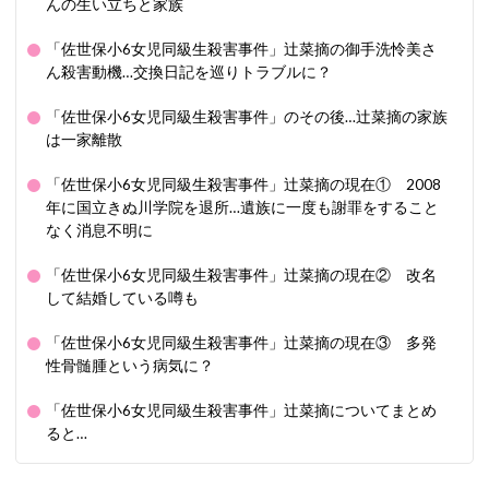
んの生い立ちと家族
「佐世保小6女児同級生殺害事件」辻菜摘の御手洗怜美さ
ん殺害動機…交換日記を巡りトラブルに？
「佐世保小6女児同級生殺害事件」のその後…辻菜摘の家族
は一家離散
「佐世保小6女児同級生殺害事件」辻菜摘の現在① 2008
年に国立きぬ川学院を退所…遺族に一度も謝罪をすること
なく消息不明に
「佐世保小6女児同級生殺害事件」辻菜摘の現在② 改名
して結婚している噂も
「佐世保小6女児同級生殺害事件」辻菜摘の現在③ 多発
性骨髄腫という病気に？
「佐世保小6女児同級生殺害事件」辻菜摘についてまとめ
ると…