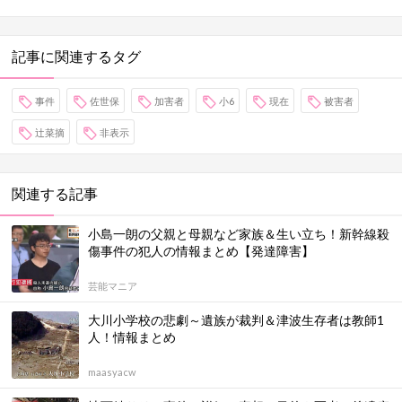
記事に関連するタグ
事件
佐世保
加害者
小6
現在
被害者
辻菜摘
非表示
関連する記事
小島一朗の父親と母親など家族＆生い立ち！新幹線殺
傷事件の犯人の情報まとめ【発達障害】
芸能マニア
大川小学校の悲劇～遺族が裁判＆津波生存者は教師1
人！情報まとめ
maasyacw