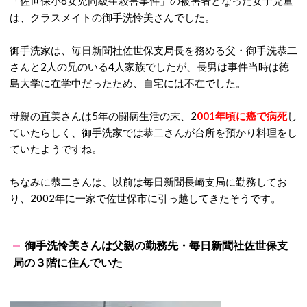
「佐世保小6女児同級生殺害事件」の被害者となった女子児童
は、クラスメイトの御手洗怜美さんでした。
御手洗家は、毎日新聞社佐世保支局長を務める父・御手洗恭二
さんと2人の兄のいる4人家族でしたが、長男は事件当時は徳
島大学に在学中だったため、自宅には不在でした。
母親の直美さんは5年の闘病生活の末、2
001年頃に癌で病死
し
ていたらしく、御手洗家では恭二さんが台所を預かり料理をし
ていたようですね。
ちなみに恭二さんは、以前は毎日新聞長崎支局に勤務してお
り、2002年に一家で佐世保市に引っ越してきたそうです。
御手洗怜美さんは父親の勤務先・毎日新聞社佐世保支
局の３階に住んでいた