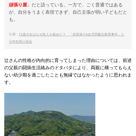
頑張り屋
」だと語っている。一方で、ごく普通ではある
が、自分をうまく表現できず、自己主張が弱い子どもだと
も。
引用：
11歳少女はなぜ友人を殺めた？ 「佐世保小6女児同級生殺害事件」と
少年犯罪の現在
辻さんの性格が内向的に育ってしまった理由については、前述
の父親の闘病生活絡みのドタバタにより、両親に構ってもらえ
ない幼少期を過ごしたことも無縁ではなかったように思われま
す。