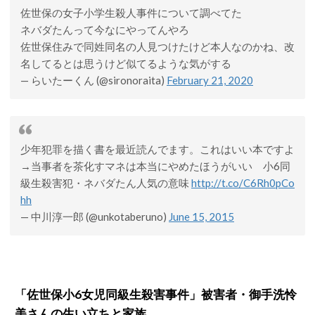
佐世保の女子小学生殺人事件について調べてた
ネバダたんって今なにやってんやろ
佐世保住みで同姓同名の人見つけたけど本人なのかね、改
名してるとは思うけど似てるような気がする
— らいたーくん (@sironoraita)
February 21, 2020
少年犯罪を描く書を最近読んでます。これはいい本ですよ
→当事者を茶化すマネは本当にやめたほうがいい 小6同
級生殺害犯・ネバダたん人気の意味
http://t.co/C6Rh0pCo
hh
— 中川淳一郎 (@unkotaberuno)
June 15, 2015
「佐世保小6女児同級生殺害事件」被害者・御手洗怜
美さんの生い立ちと家族