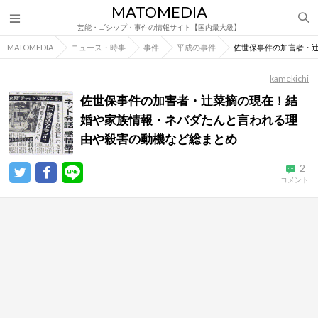
MATOMEDIA
芸能・ゴシップ・事件の情報サイト【国内最大級】
MATOMEDIA
ニュース・時事
事件
平成の事件
佐世保事件の加害者・
kamekichi
佐世保事件の加害者・辻菜摘の現在！結
婚や家族情報・ネバダたんと言われる理
由や殺害の動機など総まとめ
2
コメント