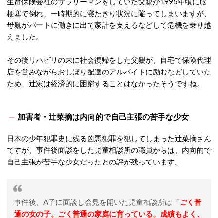
生命保険会社のサラリーマンをしていた父親が1995年頃に脳
梗塞で倒れ、一時期的に寝たきり状況に陥ってしまいますが、
母親がパートに働きに出て家計を支えるなどして危機を乗り越
えました。
その後リハビリの末に社会復帰をした父親が、自宅で保険代理
店を営みながらおしぼり配達のアルバイトに励むなどしていた
ため、辻家は経済的に困窮することはなかったそうですね。
加害者・辻菜摘は内向的で自己主張の苦手な少女
日本の少年犯罪史に残る凶悪犯罪を犯してしまった辻菜摘さん
ですが、事件後面談をした児童相談所の職員からは、内向的で
自己主張が苦手な少女だったとの評が残っています。
事件後、A子に面談し会見を開いた児童相談所は「
ごく普
通の女の子。ごく普通の家庭に育っている。成績もよく、