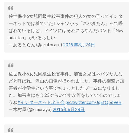
佐世保小6女児同級生殺害事件の犯人の女の子ってインタ
ーネットでは着ていたTシャツから「ネバダたん」って呼
ばれているけど、ドイツにはそれにちなんだバンド「Nev
ada-tan」がいるらしい
— あるとらん (@arutoran_)
2019年3月24日
佐世保小6女児同級生殺害事件。加害女児はネバダたんな
どと呼ばれ、沢山の画像が描かれました。事件の衝撃と加
害者が小学生という事でちょっとしたブームになりまし
た。加害者はもう23ぐらいですが何をしているのでしょ
うね
#インターネット老人会
pic.twitter.com/JqEfQ5dVeR
— 木村屋 (@kimuraya)
2015年6月28日