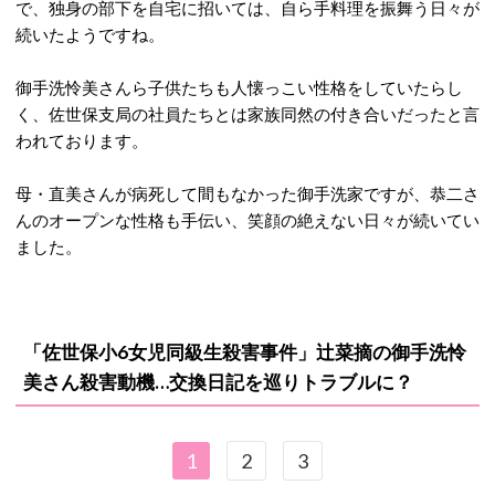
で、独身の部下を自宅に招いては、自ら手料理を振舞う日々が
続いたようですね。
御手洗怜美さんら子供たちも人懐っこい性格をしていたらし
く、佐世保支局の社員たちとは家族同然の付き合いだったと言
われております。
母・直美さんが病死して間もなかった御手洗家ですが、恭二さ
んのオープンな性格も手伝い、笑顔の絶えない日々が続いてい
ました。
「佐世保小6女児同級生殺害事件」辻菜摘の御手洗怜
美さん殺害動機…交換日記を巡りトラブルに？
1
2
3