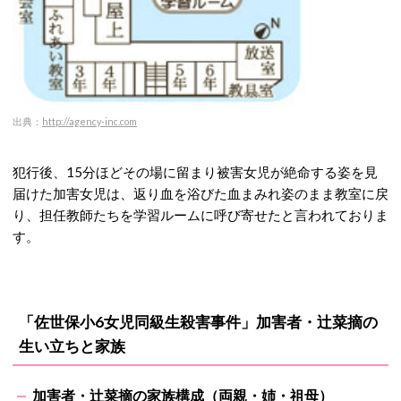
出典：
http://agency-inc.com
犯行後、15分ほどその場に留まり被害女児が絶命する姿を見
届けた加害女児は、返り血を浴びた血まみれ姿のまま教室に戻
り、担任教師たちを学習ルームに呼び寄せたと言われておりま
す。
「佐世保小6女児同級生殺害事件」加害者・辻菜摘の
生い立ちと家族
加害者・辻菜摘の家族構成（両親・姉・祖母）