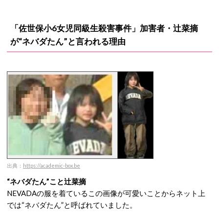
「佐世保小6女児同級生殺害事件」加害者・辻菜摘
が“ネバダたん”と言われる理由
出典：
https://academic-box.be
“ネバダたん”こと辻菜摘
NEVADAの服を着ているこの画像が可愛いことからネット上
では“ネバダたん”と呼ばれていました。