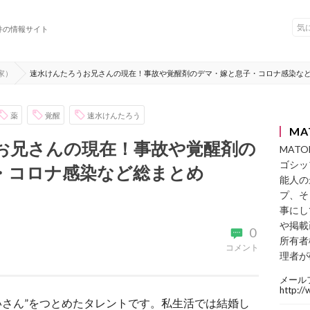
件の情報サイト
家）
速水けんたろうお兄さんの現在！事故や覚醒剤のデマ・嫁と息子・コロナ感染な
薬
覚醒
速水けんたろう
MA
お兄さんの現在！事故や覚醒剤の
MAT
ゴシッ
・コロナ感染など総まとめ
能人の
プ、そ
事にし
や掲載
0
所有者
コメント
理者が
メール
http:/
いさん”をつとめたタレントです。私生活では結婚し