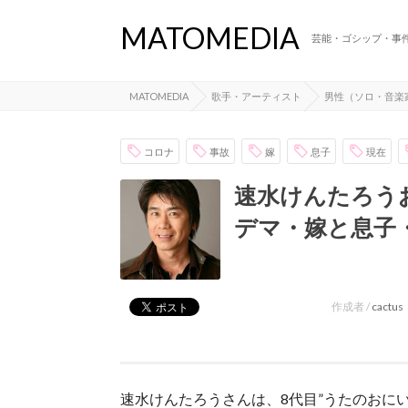
MATOMEDIA
芸能・ゴシップ・事
MATOMEDIA
歌手・アーティスト
男性（ソロ・音楽
コロナ
事故
嫁
息子
現在
速水けんたろう
デマ・嫁と息子
作成者 /
cactus
速水けんたろうさんは、8代目”うたのおに