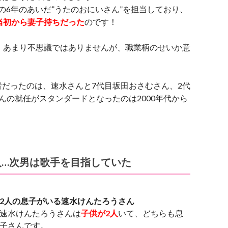
での6年のあいだ”うたのおにいさん”を担当しており、
当初から妻子持ちだった
のです！
、あまり不思議ではありませんが、職業柄のせいか意
だったのは、速水さんと7代目坂田おさむさん、2代
んの就任がスタンダードとなったのは2000年代から
人…次男は歌手を目指していた
2人の息子がいる速水けんたろうさん
速水けんたろうさんは
子供が2人
いて、どちらも息
子さんです。