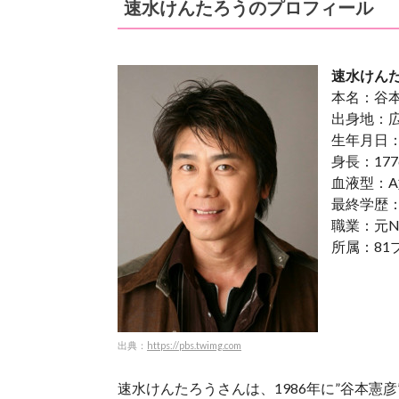
速水けんたろうのプロフィール
速水けん
本名：谷
出身地：
生年月日：
身長：177
血液型：A
最終学歴
職業：元
所属：81
出典：
https://pbs.twimg.com
速水けんたろうさんは、1986年に”谷本憲