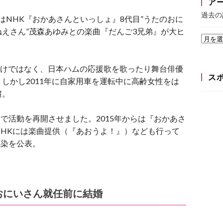
ア
過去の
にはNHK『おかあさんといっしょ』8代目”うたのおに
おねえさん”茂森あゆみとの楽曲『だんご3兄弟』が大ヒ
だけではなく、日本ハムの応援歌を歌ったり舞台俳優
ス
しかし2011年に自家用車を運転中に高齢女性をは
粛。
トで活動を再開させました。2015年からは『おかあさ
HKには楽曲提供（『あおうよ！』）なども行って
感染を公表。
おにいさん就任前に結婚