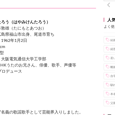
人
たろう（はやみけんたろう）
よく使
本敦雄（たにもとあつお）
広島県福山市出身、尾道市育ち
1962年1月2日
結
cm
経
型
：大阪電気通信大学工学部
若
NHKうたのお兄さん、俳優、歌手、声優等
離
プロデュース
自
馴
本
父
彦”名義の歌謡歌手として芸能界入りしました。