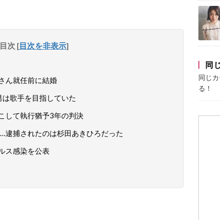
目次
[
目次を非表示
]
同
同じカ
さん就任前に結婚
る！
男は歌手を目指していた
こして執行猶予3年の判決
…逮捕されたのは杉田あきひろだった
ルス感染を公表