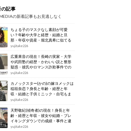
新の記事
OMEDIAの新着記事もお見逃しなく
ちょる子のマスクなし素顔が可愛
い？年齢や大学と経歴・結婚と旦
那・年収や資産・堀北真希に似てる
画像もまとめ
yujitake226
広重果音の現在！長崎の実家・大学
や武田塾の経歴・かわいい説と整形
疑惑・彼氏やロマンス詐欺事件での
逮捕もまとめ
yujitake226
カノックスター(かの)の嫁ヨメックは
稲垣奈恋？身長と年齢・経歴と年
収・結婚と子供ミニック・自宅もま
とめ
yujitake226
天野敬紀(傾奇者)の現在！身長と年
齢・経歴と年収・彼女や結婚・ブレ
イキングダウンでの成績・事件と逮
捕もまとめ
yujitake226