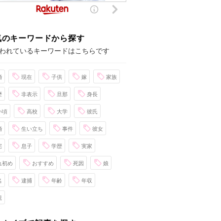
気のキーワードから探す
われているキーワードはこちらです
婚
現在
子供
嫁
家族
歴
非表示
旦那
身長
い頃
高校
大学
彼氏
婚
生い立ち
事件
彼女
宅
息子
学歴
実家
れ初め
おすすめ
死因
娘
名
逮捕
年齢
年収
親