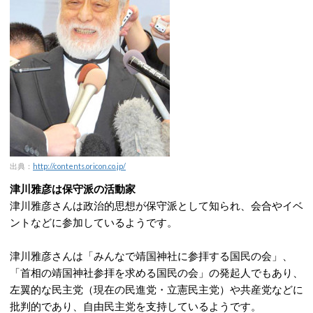
出典：
http://contents.oricon.co.jp/
津川雅彦は保守派の活動家
津川雅彦さんは政治的思想が保守派として知られ、会合やイベ
ントなどに参加しているようです。
津川雅彦さんは「みんなで靖国神社に参拝する国民の会」、
「首相の靖国神社参拝を求める国民の会」の発起人でもあり、
左翼的な民主党（現在の民進党・立憲民主党）や共産党などに
批判的であり、自由民主党を支持しているようです。