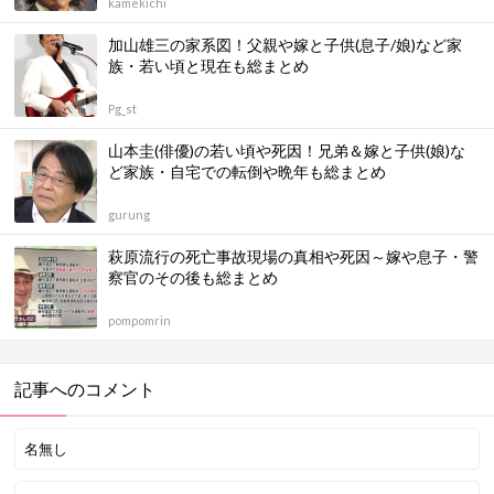
kamekichi
加山雄三の家系図！父親や嫁と子供(息子/娘)など家
族・若い頃と現在も総まとめ
Pg_st
山本圭(俳優)の若い頃や死因！兄弟＆嫁と子供(娘)な
ど家族・自宅での転倒や晩年も総まとめ
gurung
萩原流行の死亡事故現場の真相や死因～嫁や息子・警
察官のその後も総まとめ
pompomrin
記事へのコメント