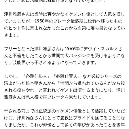
クしたため日活映画の看板俳優となっていきました。
津川雅彦さんは当時は爽やかなイケメン俳優として人気を博し
ていましたが、1958年のブレーク最盛期に松竹へ移ったもの
のヒット作に恵まれなかったことから次第に落ち目となってい
きます。
フリーとなった津川雅彦さんは1969年にデヴィ・スカルノさ
んと不倫をしたことから世間で大バッシングを受けるようにな
り、芸能界から干されるようになっていきます。
しかし、『必殺仕掛人』『必殺仕置人』 など必殺シリーズの
演出だった松本明さんから「世間から嫌われているんだから殺
される役をやれ」と言われてゲスト出演するようになり、津川
雅彦さんは悪人役で再ブレークを果たしています。
干される前までは正統派のイケメン俳優として活躍していただ
けに、津川雅彦さんにとって悪役はプライドを捨てることにな
りましたが、これが俳優として多くの学びがあったことを後年