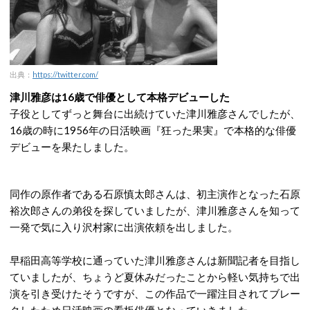
出典：
https://twitter.com/
津川雅彦は16歳で俳優として本格デビューした
子役としてずっと舞台に出続けていた津川雅彦さんでしたが、
16歳の時に1956年の日活映画『狂った果実』で本格的な俳優
デビューを果たしました。
同作の原作者である石原慎太郎さんは、初主演作となった石原
裕次郎さんの弟役を探していましたが、津川雅彦さんを知って
一発で気に入り沢村家に出演依頼を出しました。
早稲田高等学校に通っていた津川雅彦さんは新聞記者を目指し
ていましたが、ちょうど夏休みだったことから軽い気持ちで出
演を引き受けたそうですが、この作品で一躍注目されてブレー