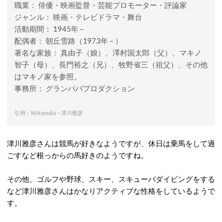
職業： 俳優・映画監督・芸能プロモーター・評論家
ジャンル： 映画・テレビドラマ・舞台
活動期間： 1945年 –
配偶者： 朝丘雪路（1973年 – ）
著名な家族： 真由子（娘）、澤村国太郎（父）、マキノ
智子（母）、長門裕之（兄）、牧野省三（祖父）、その他
はマキノ家を参照。
事務所： グランパパプロダクション
引用：Wikipedia – 津川雅彦
津川雅彦さんは競馬が好きなようですが、休日は乗馬をして過
ごすなど根っからの馬好きのようですね。
その他、ゴルフや野球、スキー、スキューバダイビングをする
など津川雅彦さんはかなりアクティブな性格をしているようで
す。