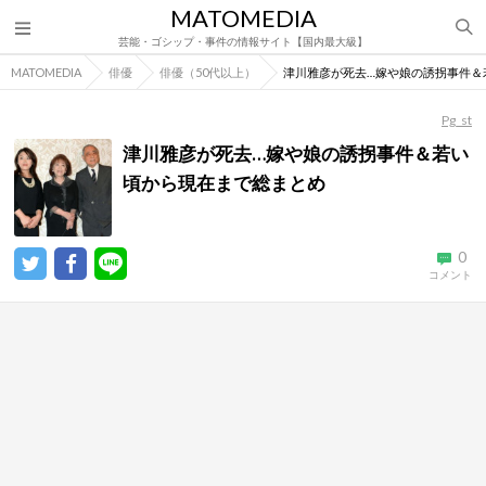
MATOMEDIA
芸能・ゴシップ・事件の情報サイト【国内最大級】
MATOMEDIA
俳優
俳優（50代以上）
津川雅彦が死去…嫁や娘の誘拐事件＆
Pg_st
津川雅彦が死去…嫁や娘の誘拐事件＆若い
頃から現在まで総まとめ
0
コメント