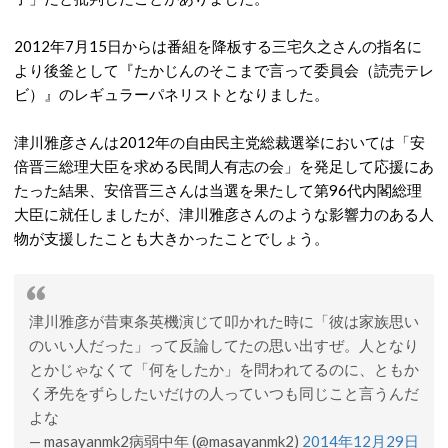
2012年7月15日からは番組を降板する三宅久之さんの指名に
より後釜として『たかじんのそこまで言って委員会（読売テレ
ビ）』のレギュラーパネリストとなりました。
津川雅彦さんは2012年の自由民主党総裁選挙においては「安
倍晋三総理大臣を求める民間人有志の会」を発足して応援にあ
たった結果、安倍晋三さんは当選を果たして第96代内閣総理
大臣に就任しましたが、津川雅彦さんのような影響力のある人
物が支援したことも大きかったことでしょう。
津川雅彦が昔東条英機演じて叩かれた時に「彼は家族思い
のいい人だった」って反論してたの思い出すぜ。人となり
とかじゃなくて「何をしたか」を問われてるのに、ともか
く矛先をずらしたいだけの人っていつも同じこと言うんだ
よな
— masayanmk2病弱中年 (@masayanmk2)
2014年12月29日