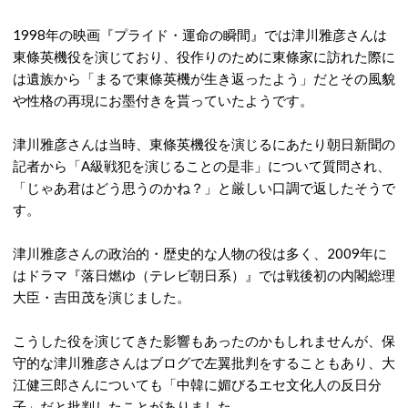
1998年の映画『プライド・運命の瞬間』では津川雅彦さんは
東條英機役を演じており、役作りのために東條家に訪れた際に
は遺族から「まるで東條英機が生き返ったよう」だとその風貌
や性格の再現にお墨付きを貰っていたようです。
津川雅彦さんは当時、東條英機役を演じるにあたり朝日新聞の
記者から「A級戦犯を演じることの是非」について質問され、
「じゃあ君はどう思うのかね？」と厳しい口調で返したそうで
す。
津川雅彦さんの政治的・歴史的な人物の役は多く、2009年に
はドラマ『落日燃ゆ（テレビ朝日系）』では戦後初の内閣総理
大臣・吉田茂を演じました。
こうした役を演じてきた影響もあったのかもしれませんが、保
守的な津川雅彦さんはブログで左翼批判をすることもあり、大
江健三郎さんについても「中韓に媚びるエセ文化人の反日分
子」だと批判したことがありました。