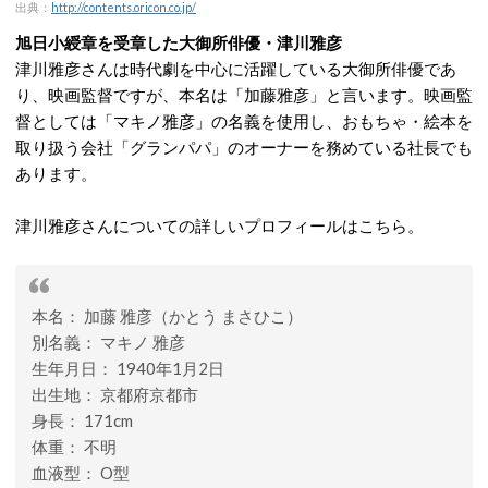
出典：
http://contents.oricon.co.jp/
旭日小綬章を受章した大御所俳優・津川雅彦
津川雅彦さんは時代劇を中心に活躍している大御所俳優であ
り、映画監督ですが、本名は「加藤雅彦」と言います。映画監
督としては「マキノ雅彦」の名義を使用し、おもちゃ・絵本を
取り扱う会社「グランパパ」のオーナーを務めている社長でも
あります。
津川雅彦さんについての詳しいプロフィールはこちら。
本名： 加藤 雅彦（かとう まさひこ）
別名義： マキノ 雅彦
生年月日： 1940年1月2日
出生地： 京都府京都市
身長： 171cm
体重： 不明
血液型： O型