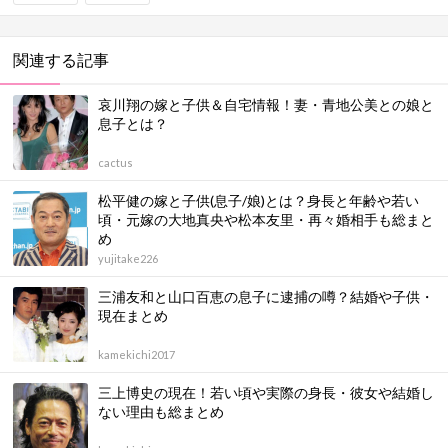
関連する記事
哀川翔の嫁と子供＆自宅情報！妻・青地公美との娘と
息子とは？
cactus
松平健の嫁と子供(息子/娘)とは？身長と年齢や若い
頃・元嫁の大地真央や松本友里・再々婚相手も総まと
め
yujitake226
三浦友和と山口百恵の息子に逮捕の噂？結婚や子供・
現在まとめ
kamekichi2017
三上博史の現在！若い頃や実際の身長・彼女や結婚し
ない理由も総まとめ