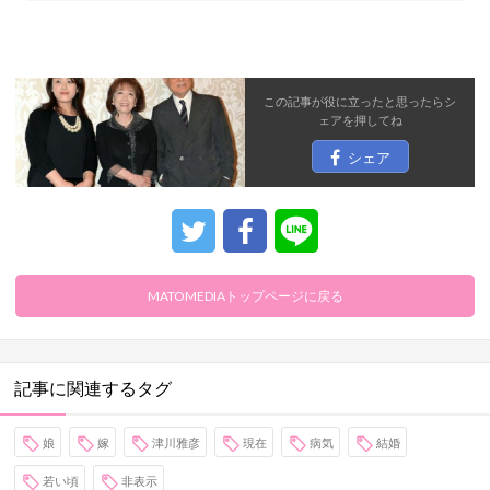
この記事が役に立ったと思ったら
シ
ェア
を押してね
シェア
MATOMEDIAトップページに戻る
記事に関連するタグ
娘
嫁
津川雅彦
現在
病気
結婚
若い頃
非表示