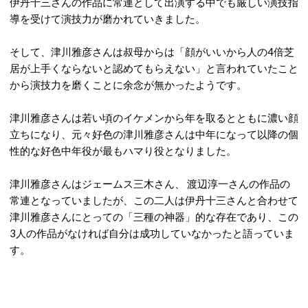
伊丹十三さんの作品に常連として出演する中でも厳しい演技指
導を受けて演技力が磨かれていきました。
そして、津川雅彦さんは叔母からは「顔がいいから人の4倍芝
居が上手くならないと認めてもらえない」と言われていたこと
から演技力を磨くことに余念が無かったようです。
津川雅彦さんは若い頃のイケメンから年を取るとともに濃い顔
立ちになり、元々好色の津川雅彦さんは中年になって以降の個
性的な好色中年役が最もハマり役となりました。
津川雅彦さんはジェームス三木さん、 渡辺淳一さんの作品の
常連となっていましたが、この二人は伊丹十三さんと合わせて
津川雅彦さんにとっての「三種の神器」的な存在であり、この
3人の作品がなければ自分は成功していなかったと語っていま
す。