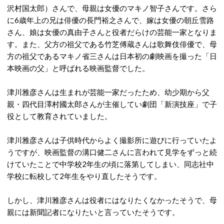
沢村国太郎）さんで、母親は女優のマキノ智子さんです。さら
に6歳年上の兄は俳優の長門裕之さんで、嫁は女優の朝丘雪路
さん、娘は女優の真由子さんと役者だらけの芸能一家となりま
す。また、父方の祖父である竹芝傅蔵さんは歌舞伎俳優で、母
方の祖父であるマキノ省三さんは日本初の劇映画を撮った「日
本映画の父」と呼ばれる映画監督でした。
津川雅彦さんは生まれが芸能一家だったため、幼少期から父
親・四代目澤村國太郎さんが主催してい劇団「新演技座」で子
役として教育されていました。
津川雅彦さんは子供時代からよく撮影所に遊びに行っていたよ
うですが、映画監督の溝口健二さんに言われて見学をずっと続
けていたことで中学校2年生の頃に落第してしまい、同志社中
学校に転校して2年生をやり直したそうです。
しかし、津川雅彦さんは役者にはなりたくなかったそうで、母
親には新聞記者になりたいと言っていたそうです。