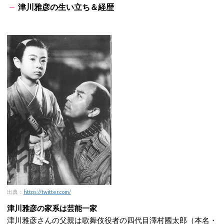
津川雅彦の生い立ち＆経歴
出典：
https://twitter.com/
津川雅彦の家系は芸能一家
津川雅彦さんの父親は歌舞伎役者の四代目澤村國太郎（本名・