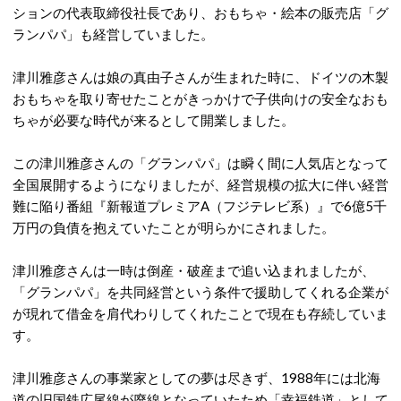
ションの代表取締役社長であり、おもちゃ・絵本の販売店「グ
ランパパ」も経営していました。
津川雅彦さんは娘の真由子さんが生まれた時に、ドイツの木製
おもちゃを取り寄せたことがきっかけで子供向けの安全なおも
ちゃが必要な時代が来るとして開業しました。
この津川雅彦さんの「グランパパ」は瞬く間に人気店となって
全国展開するようになりましたが、経営規模の拡大に伴い経営
難に陥り番組『新報道プレミアA（フジテレビ系）』で6億5千
万円の負債を抱えていたことが明らかにされました。
津川雅彦さんは一時は倒産・破産まで追い込まれましたが、
「グランパパ」を共同経営という条件で援助してくれる企業が
が現れて借金を肩代わりしてくれたことで現在も存続していま
す。
津川雅彦さんの事業家としての夢は尽きず、1988年には北海
道の旧国鉄広尾線が廃線となっていたため「幸福鉄道」として