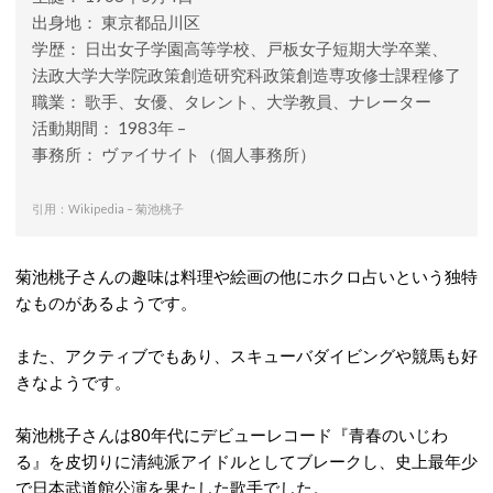
出身地： 東京都品川区
学歴： 日出女子学園高等学校、戸板女子短期大学卒業、
法政大学大学院政策創造研究科政策創造専攻修士課程修了
職業： 歌手、女優、タレント、大学教員、ナレーター
活動期間： 1983年 –
事務所： ヴァイサイト（個人事務所）
引用：Wikipedia – 菊池桃子
菊池桃子さんの趣味は料理や絵画の他にホクロ占いという独特
なものがあるようです。
また、アクティブでもあり、スキューバダイビングや競馬も好
きなようです。
菊池桃子さんは80年代にデビューレコード『青春のいじわ
る』を皮切りに清純派アイドルとしてブレークし、史上最年少
で日本武道館公演を果たした歌手でした。