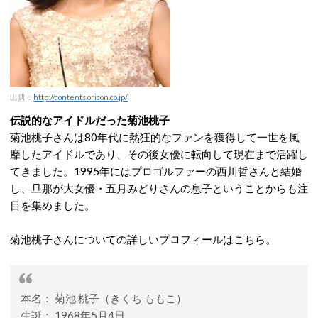
出典：
http://contents.oricon.co.jp/
伝説的なアイドルだった菊池桃子
菊池桃子さんは80年代に熱狂的なファンを獲得して一世を風
靡したアイドルであり、その後女優に転向して現在まで活躍し
てきました。1995年にはプロゴルファーの西川哲さんと結婚
し、旦那が大女優・五月みどりさんの息子ということからも注
目を集めました。
菊池桃子さんについての詳しいプロフィールはこちら。
本名： 菊池 桃子（きくち ももこ）
生誕： 1968年5月4日