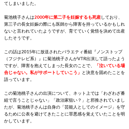
てしまいました。
菊池桃子さんは
2000年に第二子を妊娠するも死産
しており、
第三子の長女妊娠の際にも医師から障害を持っているかもしれ
ないと言われていたようですが、育てていく覚悟を決めて出産
したそうです。
この話は2015年に放送されたバラエティ番組『ノンストップ
（フジテレビ系）』に菊池桃子さんがVTR出演して語ったよう
ですが、障害を抱えてしまった長女のことで、
「泣いている場
合じゃない。私がサポートしていこう」
と決意を固めたことを
語っています。
この菊池桃子さんの出演について、ネット上では「わざわざ番
組で言うことじゃない」「政治家狙い？」と邪推されていまし
たが、菊池桃子さんは自身の「芸能人としてのイメージ」を守
るために公表を避けてきたことに罪悪感を覚えていたことを明
かしています。