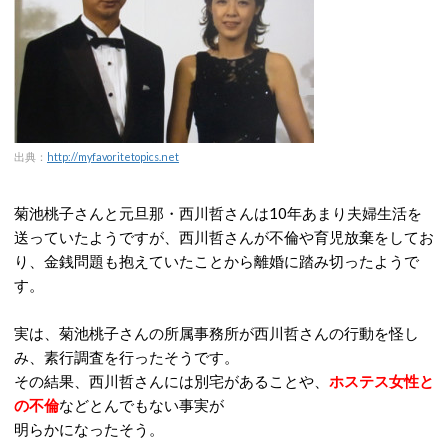
出典：
http://myfavoritetopics.net
菊池桃子さんと元旦那・西川哲さんは10年あまり夫婦生活を
送っていたようですが、西川哲さんが不倫や育児放棄をしてお
り、金銭問題も抱えていたことから離婚に踏み切ったようで
す。
実は、菊池桃子さんの所属事務所が西川哲さんの行動を怪し
み、素行調査を行ったそうです。
その結果、西川哲さんには別宅があることや、
ホステス女性と
の不倫
などとんでもない事実が
明らかになったそう。