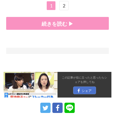
1
2
続きを読む ▶
この記事が役に立ったと思ったら
シ
ェア
を押してね
シェア