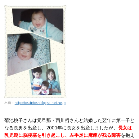
出典：
http://tossintosh.blog.so-net.ne.jp
菊池桃子さんは元旦那・西川哲さんと結婚した翌年に第一子と
なる長男を出産し、2001年に長女を出産しましたが、
長女は
乳児期に脳梗塞を引き起こし、左手足に麻痺が残る障害
を抱え