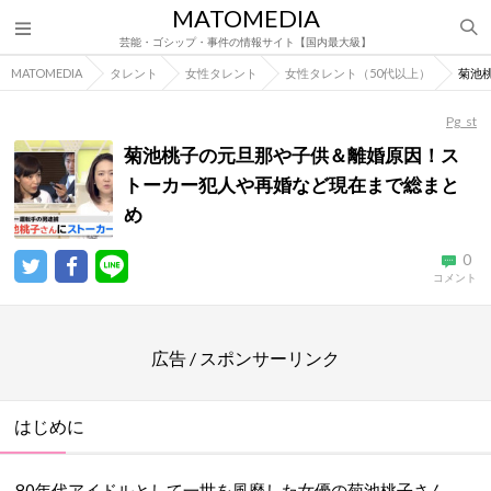
MATOMEDIA
芸能・ゴシップ・事件の情報サイト【国内最大級】
MATOMEDIA
タレント
女性タレント
女性タレント（50代以上）
菊池
Pg_st
菊池桃子の元旦那や子供＆離婚原因！ス
トーカー犯人や再婚など現在まで総まと
め
0
コメント
広告 / スポンサーリンク
はじめに
80年代アイドルとして一世を風靡した女優の菊池桃子さん。