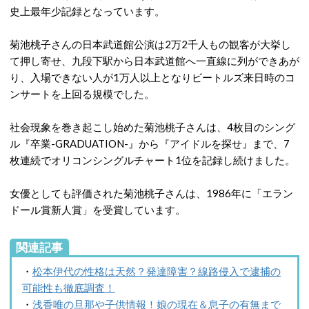
史上最年少記録となっています。
菊池桃子さんの日本武道館公演は2万2千人もの観客が大挙し
て押し寄せ、九段下駅から日本武道館へ一直線に列ができあが
り、入場できない人が1万人以上となりビートルズ来日時のコ
ンサートを上回る規模でした。
社会現象を巻き起こし始めた菊池桃子さんは、4枚目のシング
ル『卒業-GRADUATION-』から『アイドルを探せ』まで、7
枚連続でオリコンシングルチャート1位を記録し続けました。
女優としても評価された菊池桃子さんは、1986年に「エラン
ドール賞新人賞」を受賞しています。
関連記事
・
松本伊代の性格は天然？発達障害？線路侵入で逮捕の
可能性も徹底調査！
・
浅香唯の旦那や子供情報！娘の現在＆息子の有無まで