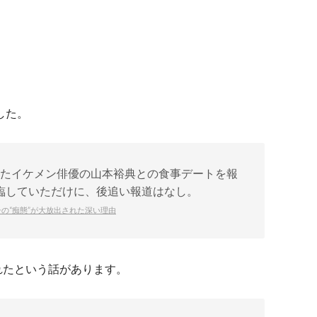
した。
またイケメン俳優の山本裕典との食事デートを報
臨していただけに、後追い報道はなし。
の“痴態”が大放出された深い理由
れたという話があります。