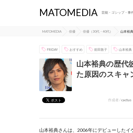
MATOMEDIA
芸能・ゴシップ・事
MATOMEDIA
俳優
俳優（30代・40代）
山本裕
FRIDAY
おすすめ
前田敦子
山本裕典
山本裕典の歴代
た原因のスキャ
作成者 /
cactus
山本裕典さんは、2006年にデビューしたイ