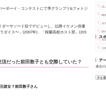
若
ーパーボーイ・コンテストにて準グランプリ&フォトジ
。
離
自
ライダーサソード役でデビューし、以降イケメン俳優
イス〜」(2007年)、「桜蘭高校ホスト部」(201
馴
ス
本
父
ア
絶頂だった前田敦子とも交際していた？
過去の
元彼女？前田敦子さん