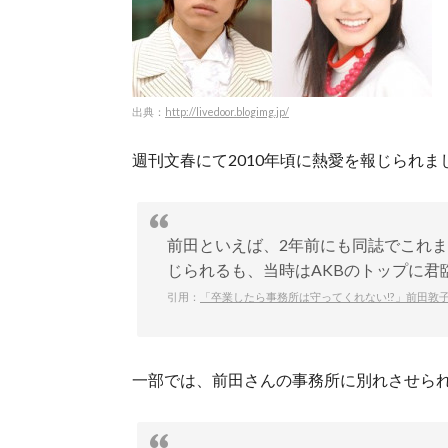
出典：
http://livedoor.blogimg.jp/
週刊文春にて2010年頃に熱愛を報じられま
前田といえば、2年前にも同誌でこれ
じられるも、当時はAKBのトップに君
引用：
「卒業したら事務所は守ってくれない!?」前田敦子
一部では、前田さんの事務所に別れさせら