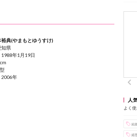
裕典(やまもとゆうすけ)
愛知県
1988年1月19日
cm
型
2006年
人
よく使
結
経