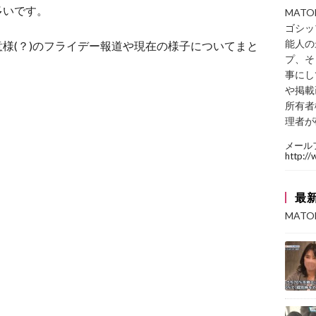
多いです。
MAT
ゴシッ
能人の
様(？)のフライデー報道や現在の様子についてまと
プ、そ
事にし
や掲載
所有者
理者が
メール
http:/
最
MAT