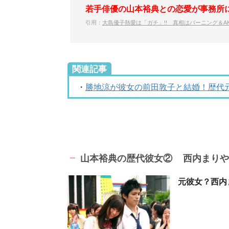
若手俳優の山本裕典との恋愛が事務所
引用：
大島優子熱愛は「ガチ」!! 真相はバーニング＆AK
関連記事
・
勝地涼が彼女の前田敦子と結婚！歴代
山本裕典の歴代彼女② 西内まりや
元彼女？西内