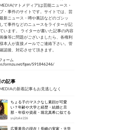
OMEDIA(マトメディア)は芸能ニュース・
プ・事件のサイトです。サイトでは、芸
最新ニュース・噂や裏話などのゴシッ
して事件などのニュースをライターが記
ています。 ライターが書いた記事の内容
画像等に問題がございましたら、各権利
様本人が直接メールでご連絡下さい。管
確認後、対応させて頂きます。
フォーム
/ws.formzu.net/fgen/S91846246/
新の記事
OMEDIAの新着記事もお見逃しなく
ちょる子のマスクなし素顔が可愛
い？年齢や大学と経歴・結婚と旦
那・年収や資産・堀北真希に似てる
画像もまとめ
yujitake226
広重果音の現在！長崎の実家・大学