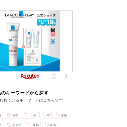
気のキーワードから探す
われているキーワードはこちらです
婚
現在
子供
嫁
家族
歴
非表示
旦那
身長