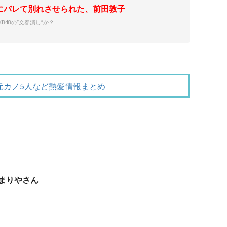
にバレて別れさせられた、前田敦子
B48の″文春潰し″か？
元カノ5人など熱愛情報まとめ
まりやさん