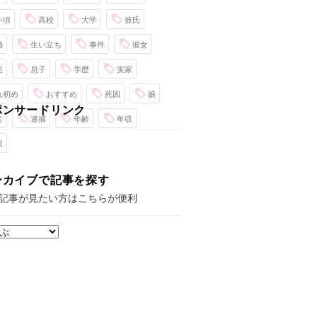
い頃
高校
大学
彼氏
婚
生い立ち
事件
彼女
宅
息子
学歴
実家
れ初め
おすすめ
死因
娘
ポンサードリンク
名
逮捕
年齢
年収
親
ーカイブで記事を探す
記事が見たい方はこちらが便利