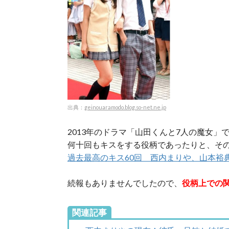
出典：
geinouaramodo.blog.so-net.ne.jp
2013年のドラマ「山田くんと7人の魔女
何十回もキスをする役柄であったりと、そ
過去最高のキス60回 西内まりや、山本裕
続報もありませんでしたので、
役柄上での
関連記事