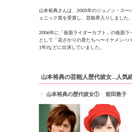
山本裕典さんは、2005年のジュノン・ス
ェニック賞を受賞し、芸能界入りしました
2006年に「仮面ライダーカブト」の仮面
として「花ざかりの君たちへ〜イケメン♂パラダ
1年)などに出演していました。
山本裕典の芸能人歴代彼女…人気
山本裕典の歴代彼女① 前田敦子