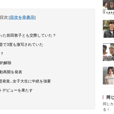
目次
[
目次を非表示
]
った前田敦子とも交際していた？
題で3度も激写されていた
？
契約解除
活動再開を発表
問題発覚…女子大生に中絶を強要
ストデビューを果たす
同
同じカ
る！