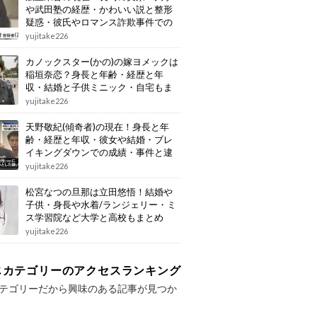
や武田塾の経歴・かわいい説と整形
疑惑・彼氏やロマンス詐欺事件での
逮捕もまとめ
yujitake226
カノックスター(かの)の嫁ヨメックは
稲垣奈恋？身長と年齢・経歴と年
収・結婚と子供ミニック・自宅もま
とめ
yujitake226
天野敬紀(傾奇者)の現在！身長と年
齢・経歴と年収・彼女や結婚・ブレ
イキングダウンでの成績・事件と逮
捕もまとめ
yujitake226
松宮なつの旦那は立田悠悟！結婚や
子供・身長や水着/ランジェリー・ミ
ス学習院など大学と高校もまとめ
yujitake226
じカテゴリーのアクセスランキング
テゴリーだから興味のある記事が見つか