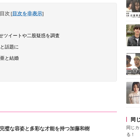
目次
[
目次を非表示
]
せツイートや二股疑惑を調査
と話題に
亜と結婚
同
同じカ
完璧な容姿と多彩な才能を持つ加藤和樹
る！