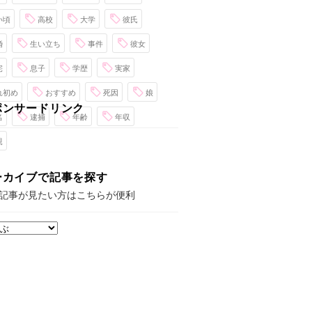
い頃
高校
大学
彼氏
婚
生い立ち
事件
彼女
宅
息子
学歴
実家
れ初め
おすすめ
死因
娘
ポンサードリンク
名
逮捕
年齢
年収
親
ーカイブで記事を探す
記事が見たい方はこちらが便利