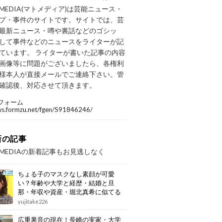
OMEDIA(マトメディア)は芸能ニュース・
プ・事件のサイトです。サイトでは、芸
最新ニュース・噂や裏話などのゴシッ
して事件などのニュースをライターが記
ています。 ライターが書いた記事の内容
画像等に問題がございましたら、各権利
様本人が直接メールでご連絡下さい。管
確認後、対応させて頂きます。
フォーム
/ws.formzu.net/fgen/S91846246/
新の記事
OMEDIAの新着記事もお見逃しなく
ちょる子のマスクなし素顔が可愛
い？年齢や大学と経歴・結婚と旦
那・年収や資産・堀北真希に似てる
画像もまとめ
yujitake226
広重果音の現在！長崎の実家・大学