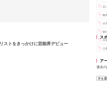
若
離
自
馴
ス
本
リストをきっかけに芸能界デビュー
父
ア
過去の