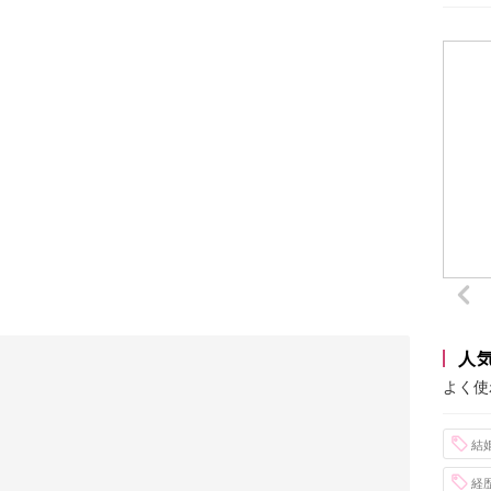
人
よく使
結
経