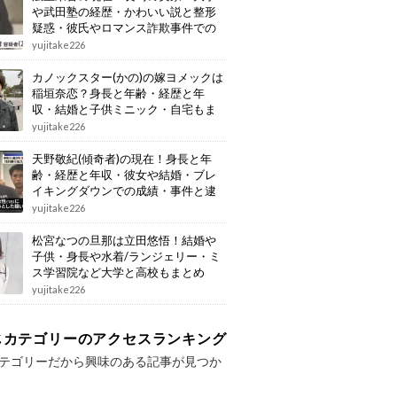
や武田塾の経歴・かわいい説と整形
疑惑・彼氏やロマンス詐欺事件での
逮捕もまとめ
yujitake226
カノックスター(かの)の嫁ヨメックは
稲垣奈恋？身長と年齢・経歴と年
収・結婚と子供ミニック・自宅もま
とめ
yujitake226
天野敬紀(傾奇者)の現在！身長と年
齢・経歴と年収・彼女や結婚・ブレ
イキングダウンでの成績・事件と逮
捕もまとめ
yujitake226
松宮なつの旦那は立田悠悟！結婚や
子供・身長や水着/ランジェリー・ミ
ス学習院など大学と高校もまとめ
yujitake226
じカテゴリーのアクセスランキング
テゴリーだから興味のある記事が見つか