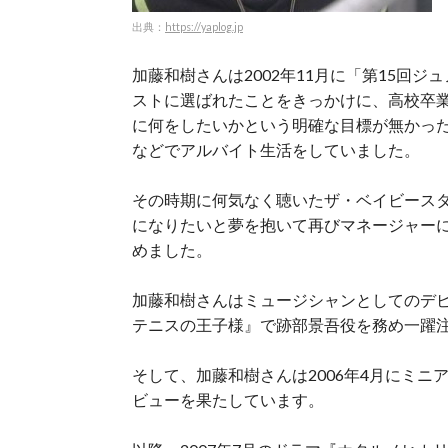
出典：
https://yaplog.jp
加藤和樹さんは2002年11月に「第15回
ストに選ばれたことをきっかけに、高校卒
に何をしたいかという明確な目標が無かっ
などでアルバイト生活をしていました。
その時期に何気なく聴いたザ・ベイビース
になりたいと夢を抱いて再びマネージャー
めました。
加藤和樹さんはミュージシャンとしてのデビ
テニスの王子様』で跡部景吾役を務め一躍
そして、加藤和樹さんは2006年4月にミニアル
ビューを果たしています。