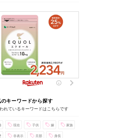
気のキーワードから探す
われているキーワードはこちらです
婚
現在
子供
嫁
家族
歴
非表示
旦那
身長