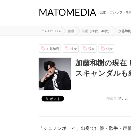
MATOMEDIA
芸能・ゴシップ・事
MATOMEDIA
俳優
俳優（30代・40代）
加藤和
加藤和樹
彼女
現在
結婚
加藤和樹の現在
スキャンダルも
作成者 /
Pg_st
「ジュノンボーイ」出身で俳優・歌手・声