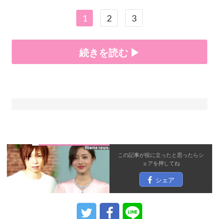
1
2
3
続きを読む ▶
この記事が役に立ったと思ったら
シ
ェア
を押してね
シェア