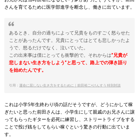
さんを育てるために医学部進学を断念し、働きに出ています。
あるとき、自分の過ちによって兄貴をものすごく怒らせた
ことがあったんです。兄貴にとってはとても悲しかったよ
うで、怒るだけでなく、泣いていた。
この出来事は僕にとっても衝撃的で。それからは
”兄貴が
悲しまない生き方をしよう”と思って、路上での弾き語り
を始めたんです。
引用：
運命に屈しない生き方をするために｜前田裕二×けんすう 特別対談
これは小学5年生終わり頃の話だそうですが、どうにかして稼
ぎたいと思った前田さんは、小学生にして親戚のお兄さんに譲
ってもらったギターを必死に練習し、ストリートライブをする
ことで投げ銭をしてもらい稼ぐという驚きの行動に出ていま
す。