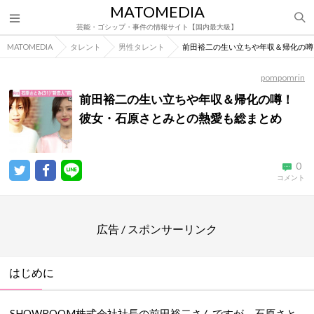
MATOMEDIA
芸能・ゴシップ・事件の情報サイト【国内最大級】
MATOMEDIA
タレント
男性タレント
前田裕二の生い立ちや年収＆帰化の噂
pompomrin
前田裕二の生い立ちや年収＆帰化の噂！
彼女・石原さとみとの熱愛も総まとめ
0
コメント
広告 / スポンサーリンク
はじめに
SHOWROOM株式会社社長の前田裕二さんですが、石原さと