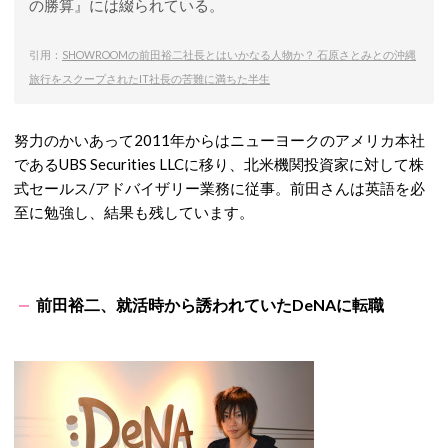
の勝算』には綴られている。
引用：
SHOWROOMの前田裕二社長とはいかなる人物か？ 石原さとみとの沖縄
旅行をスクープされたIT社長の苦難に満ちた半生
努力のかいあって2011年からはニューヨークのアメリカ本社
であるUBS Securities LLCに移り、北米機関投資家に対して株
式セールス/アドバイザリー業務に従事。前田さんは英語を必
至に勉強し、結果も残しています。
前田裕二、就活時から誘われていたDeNAに転職