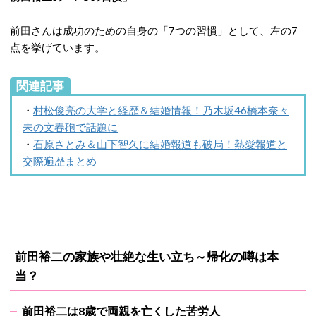
前田さんは成功のための自身の「7つの習慣」として、左の7
点を挙げています。
関連記事
・
村松俊亮の大学と経歴＆結婚情報！乃木坂46橋本奈々
未の文春砲で話題に
・
石原さとみ＆山下智久に結婚報道も破局！熱愛報道と
交際遍歴まとめ
前田裕二の家族や壮絶な生い立ち～帰化の噂は本
当？
前田裕二は8歳で両親を亡くした苦労人