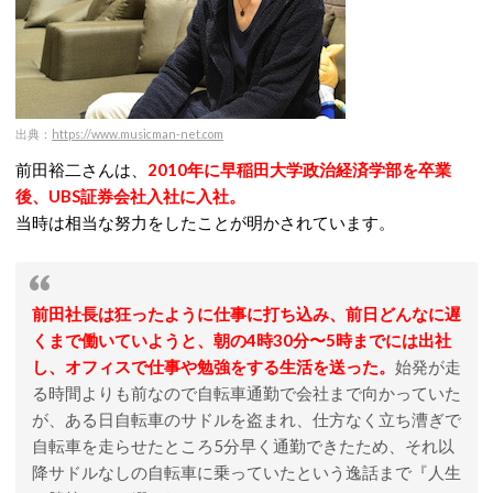
出典：
https://www.musicman-net.com
前田裕二さんは、
2010年に早稲田大学政治経済学部を卒業
後、UBS証券会社入社に入社。
当時は相当な努力をしたことが明かされています。
前田社長は狂ったように仕事に打ち込み、前日どんなに遅
くまで働いていようと、朝の4時30分〜5時までには出社
し、オフィスで仕事や勉強をする生活を送った。
始発が走
る時間よりも前なので自転車通勤で会社まで向かっていた
が、ある日自転車のサドルを盗まれ、仕方なく立ち漕ぎで
自転車を走らせたところ5分早く通勤できたため、それ以
降サドルなしの自転車に乗っていたという逸話まで『人生