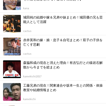
kana
城田純の結婚や嫁＆兄弟や妹まとめ！城田優の兄も芸
能人として活躍
cactus
赤井英和の嫁・娘・息子＆自宅まとめ！双子の子供を
亡くす悲劇
cactus
森脇和成の現在と消えた理由！有吉弘行との猿岩石解
散から今までを総まとめ
kamekichi2017
工藤兄弟の現在！関東連合や坂本一生との関係・体操
教室や結婚情報まとめ
kamekichi