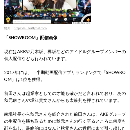
出典：
https://s-i.huffpost.com/
「SHOWROOM」配信画像
現在はAKBや乃木坂、欅坂などのアイドルグループメンバーの
個人配信なども行われています。
2017年には、上半期動画配信アプリランキングで「SHOWRO
OM」は1位を獲得。
前田さんは起業家としての才能も確かだと言われており、あの
秋元康さんや堀江貴文さんからも太鼓判を押されています。
南場社長から秋元さんを紹介された前田さんは、AKBグループ
の生配信を勝ち取るために秋元さんの行く至るところに何度も
顔を出し、最終的にはなんと秋元さんの近所にまで引っ越した