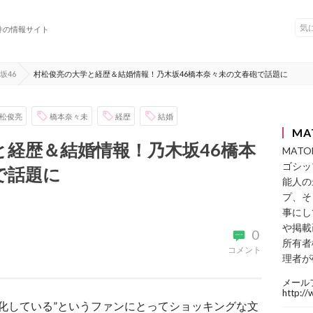
件の情報サイト
坂46
村松俊亮の大学と経歴＆結婚情報！乃木坂46橋本奈々未の文春砲で話題に
松俊亮
橋本奈々未
経歴
結婚
MA
と経歴＆結婚情報！乃木坂46橋本
MAT
ゴシッ
で話題に
能人の
プ、そ
事にし
や掲載
0
所有者
コメント
理者が
メール
http:/
物化している”というファンにとってショッキングな文