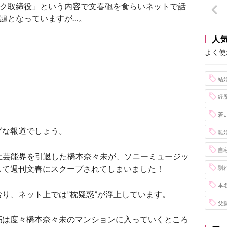
ク取締役」という内容で文春砲を食らいネットで話
題となっていますが…。
人
よく使
結
経
若
グな報道でしょう。
離
自
事実上芸能界を引退した橋本奈々未が、ソニーミュージッ
して週刊文春にスクープされてしまいました！
馴
本
り、ネット上では”枕疑惑”が浮上しています。
父
亮は度々橋本奈々未のマンションに入っていくところ