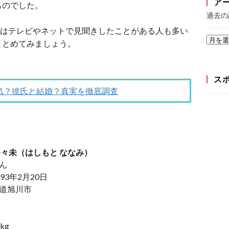
ア
ものでした。
過去の
前はテレビやネットで見聞きしたことがある人も多い
まとめてみましょう。
ス
気？彼氏と結婚？真実を徹底調査
奈々未（はしもと ななみ）
ん
93年2月20日
海道旭川市
kg