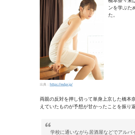
橋本奈々未
ンを学ぶた
た。
出典：
https://mdpr.jp/
両親の反対を押し切って単身上京した橋本
えていたものが予想が甘かったことを振り
学校に通いながら居酒屋などでアルバ