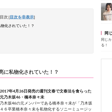
目次
[
目次を非表示
]
私物化されていた！？
同
同じカ
る！
俊亮に私物化されていた！？
2017年4月26日発売の週刊文春で文春法を食らった
元乃木坂46・橋本奈々未
乃木坂46の元メンバーである橋本奈々未が「乃木坂
４６卒業橋本奈々未を私物化するソニーミュージッ