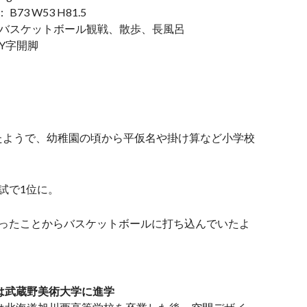
73 W53 H81.5
、バスケットボール観戦、散歩、長風呂
Y字開脚
たようで、幼稚園の頃から平仮名や掛け算など小学校
試で1位に。
mあったことからバスケットボールに打ち込んでいたよ
は武蔵野美術大学に進学