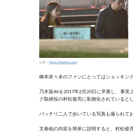
出典：
https://twitter.com/
橋本奈々未のファンにとってはショッキン
乃木坂46を2017年2月20日に卒業し、
ク取締役の村松俊亮に私物化されていると
バッチリ二人で歩いている写真も撮られてお
文春砲の内容を簡単に説明すると、村松俊