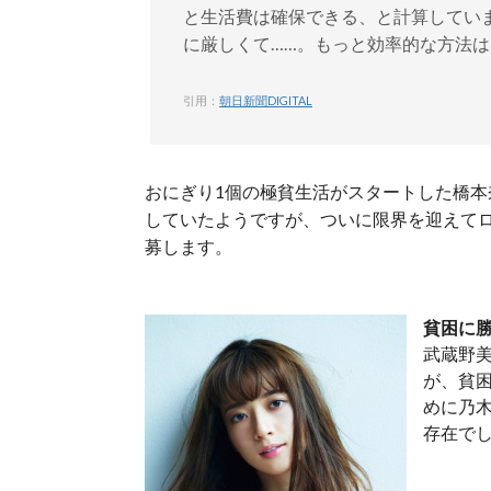
と生活費は確保できる、と計算してい
に厳しくて……。もっと効率的な方法
引用：
朝日新聞DIGITAL
おにぎり1個の極貧生活がスタートした橋
していたようですが、ついに限界を迎えてロ
募します。
貧困に
武蔵野
が、貧
めに乃木
存在で