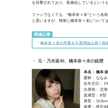
を目撃されており、私物化しているという
ファンでなくても、”橋本奈々未”という名
と思いますが、簡単に橋本奈々未について
関連記事
・
橋本奈々未の卒業＆引退理由は弟？病
元・乃木坂46、橋本奈々未の経歴
本名： 橋本 
愛称： ななみ
生年月日： 19
出身地： 北
血液型： B型
身長： 163cm
体重： 推定44