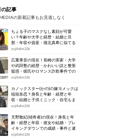
新の記事
OMEDIAの新着記事もお見逃しなく
ちょる子のマスクなし素顔が可愛
い？年齢や大学と経歴・結婚と旦
那・年収や資産・堀北真希に似てる
画像もまとめ
yujitake226
広重果音の現在！長崎の実家・大学
や武田塾の経歴・かわいい説と整形
疑惑・彼氏やロマンス詐欺事件での
逮捕もまとめ
yujitake226
カノックスター(かの)の嫁ヨメックは
稲垣奈恋？身長と年齢・経歴と年
収・結婚と子供ミニック・自宅もま
とめ
yujitake226
天野敬紀(傾奇者)の現在！身長と年
齢・経歴と年収・彼女や結婚・ブレ
イキングダウンでの成績・事件と逮
捕もまとめ
yujitake226