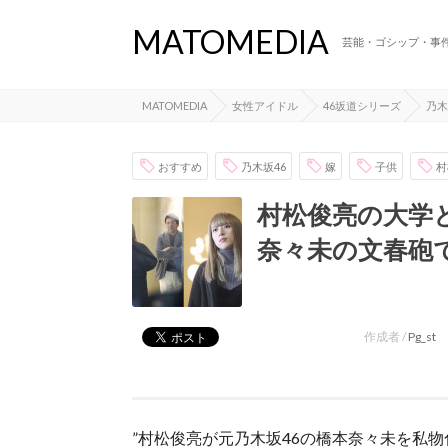
MATOMEDIA
芸能・ゴシップ・事
MATOMEDIA
女性アイドル
46坂道シリーズ
乃木
おすすめ
乃木坂46
嫁
子供
村
村松俊亮の大学
奈々未の文春砲
作成者 /
Pg_st
”村松俊亮が元乃木坂46の橋本奈々未を私