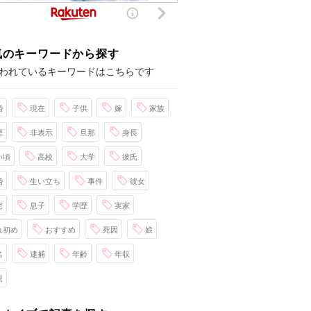
気のキーワードから探す
われているキーワードはこちらです
婚
現在
子供
嫁
家族
歴
非表示
旦那
身長
い頃
高校
大学
彼氏
婚
生い立ち
事件
彼女
宅
息子
学歴
実家
れ初め
おすすめ
死因
娘
名
逮捕
年齢
年収
親