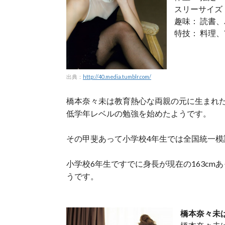
スリーサイズ： B
趣味： 読書
特技： 料理、
出典：
http://40.media.tumblr.com/
橋本奈々未は教育熱心な両親の元に生まれ
低学年レベルの勉強を始めたようです。
その甲斐あって小学校4年生では全国統一模
小学校6年生ですでに身長が現在の163c
うです。
橋本奈々未