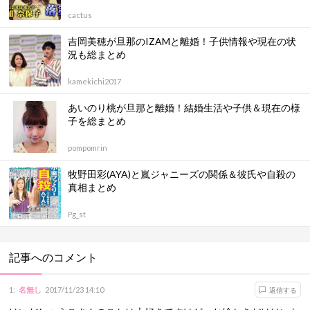
cactus
吉岡美穂が旦那のIZAMと離婚！子供情報や現在の状
況も総まとめ
kamekichi2017
あいのり桃が旦那と離婚！結婚生活や子供＆現在の様
子を総まとめ
pompomrin
牧野田彩(AYA)と嵐ジャニーズの関係＆彼氏や自殺の
真相まとめ
Pg_st
記事へのコメント
1
:
名無し
2017/11/23 14:10
返信する