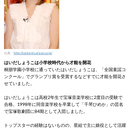
出典：
http://contents.oricon.co.jp/
はいだしょうこは小学校時代から才能を開花
桐朋学園小学校に通っていたはいだしょうこは、「全国童謡コ
ンクール」でグランプリ賞を受賞するなどすでに才能を開花さ
せていました。
はいだしょうこは高校2年生で宝塚音楽学校に2度目の受験で
合格。1998年に同音楽学校を卒業して「千琴ひめか」の芸名
で宝塚歌劇団に84期として入団しました。
トップスターの経験はないものの、星組で主に娘役として活躍