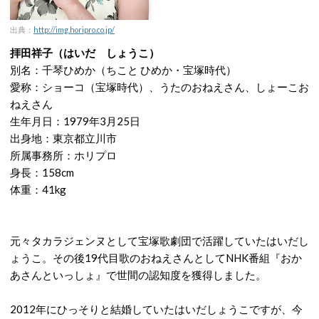
出典：
http://img.horipro.co.jp/
拝田祥子（はいだ しょうこ）
別名：千琴ひめか（ちこと ひめか・宝塚時代）
愛称：ショーコ（宝塚時代）、うたのおねえさん、しょーこお
ねえさん
生年月日：1979年3月25日
出身地：東京都立川市
所属事務所：ホリプロ
身長：158cm
体重：41kg
元々タカラジェンヌとして宝塚歌劇団で活躍していたはいだし
ょうこ。その後19代目歌のおねえさんとしてNHK番組『おか
あさんといっしょ』で世間の認知度を獲得しました。
2012年にひっそりと結婚していたはいだしょうこですが、今