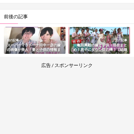
前後の記事
前の記事
次の記事
スーパーマラドーナ田中一彦の嫁
亀田興毅の嫁と子供・現在まと
の画像が美人！妻と子供の情報ま
め！息子にダウン症の噂？【結婚
とめ
相手の画像あり】
広告 / スポンサーリンク