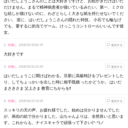
はいだしょうこさんのことは大好きですけど、お絵かきだけはいた
だけません。まるで精神病患者が描いているみたい。第一、ミクロ
な絵しか描けないのに、わざとらしく大きな紙を持たせないでくだ
さい。 逆に、はいだしょうこさんの隠れた特技。 小石でも輪なげ
でも、要するに的当てゲーム。けっこうコントロールいいんです彼
女。
2
:
名無し
2018/01/30 01:59
返信する
大好きです
3
:
名無し
2018/05/26 23:30
返信する
はいだしょうこに聞けばわかる。旦那に高級時計をプレゼントした
り、してちょっかいを出した時に相手既婚 ったかどうか。 はいだ
まさきさま 父上さま 教育にちからを❗
4
:
名無し
2018/06/22 10:28
返信する
スッキリの天の声、お疲れ様でした。始めは分かりませんでした
が、画伯の絵で分かりました。山ちゃんよりは、全然良いと思いま
す。これからも、ナイスキャラで頑張って下さい(^-^)ノ