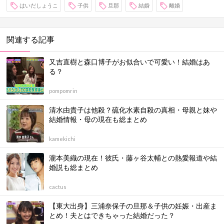
はいだしょうこ
子供
旦那
結婚
離婚
関連する記事
又吉直樹と森口博子がお似合いで可愛い！結婚はあ
る？
pompomrin
清水由貴子は他殺？硫化水素自殺の真相・母親と妹や
結婚情報・母の現在も総まとめ
kamekichi
瀧本美織の現在！彼氏・藤ヶ谷太輔との熱愛報道や結
婚説も総まとめ
cactus
【東大出身】三浦奈保子の旦那＆子供の妊娠・出産ま
とめ！夫とはできちゃった結婚だった？