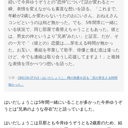
続いて今井ゆうぞうとの“恋仲”について話が変わると一
瞬、表情を変えながらも素直な想いを語る。「これまで、
年齢が2歳しか変わらないうたのおにいさん、おねえさん
コンビというのは殆ど無かった。でも、5年間常に一緒に
いる状況で、同じ部屋で着替えちゃうこともあった。彼と
は、男女の仲というより“兄弟”みたい」と証言。だが、そ
の一方で「（彼との）恋愛は……芽生える時間が無かっ
た。お互い、番組を卒業して歌手、俳優と進む道は違った
けど、今でも連絡は取り合うし応援してますよ！」と複雑
な表情を浮かべつつ想いを語った。
引用：
ORICON STYLE – はいだしょうこ、噂の熱愛を語る「恋が芽生える時間
無かった」
はいだしょうこは5年間一緒にいることが多かった今井ゆうぞ
うとは”兄弟のような存在”だと語っていました。
はいだしょうこは旦那とも今井ゆうぞうとも2歳差のため、結