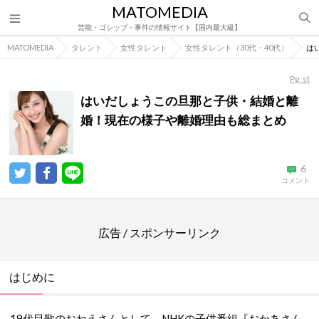
MATOMEDIA
芸能・ゴシップ・事件の情報サイト【国内最大級】
MATOMEDIA
タレント
女性タレント
女性タレント（30代・40代）
は
Pg_st
はいだしょうこの旦那と子供・結婚と離
婚！現在の様子や離婚理由も総まとめ
6
コメント
広告 / スポンサーリンク
はじめに
19代目歌のおねえさんとして、NHKの子供番組『おかあさん