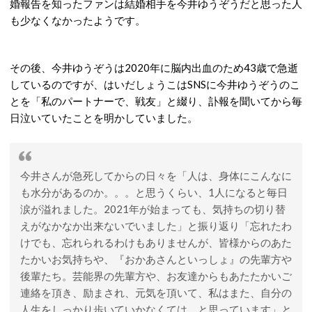
婚報告を知ったファンは結婚相手を今井ゆうぞうだと思った人
も少なくなかったようです。
その後、今井ゆうぞうは2020年に脳内出血のため43歳で急逝
しているのですが、はいだしょうこはSNSに今井ゆうぞうのこ
とを「私のパートナーで、戦友」と綴り、訃報を聞いてから毎
日泣いていたことを明かしていました。
今井さんが急死してからの日々を「人は、身体にこんなに
も水分があるのか。。。と思うくらい、1人になると毎日
涙が溢れました。2021年が始まっても、気持ちの切り替
えがなかなか出来ないでいました」と振り返り「忘れたわ
けでも、忘れられるわけもありませんが、皆様からのあた
たかいお気持ちや、『おかあさんといっしょ』の先輩方や
後輩たち。芸能界の先輩方や、お友達からもあたたかいご
連絡を頂き、励まされ、元気を頂いて、私はまた、自分の
人生をしっかり歩いていかなくては。と思っています」と