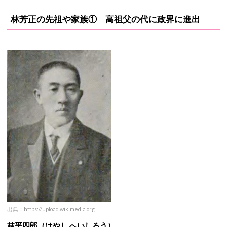
林芳正の先祖や家族① 高祖父の代に政界に進出
出典：
https://upload.wikimedia.org
林平四郎（はやし へいしろう）