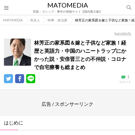
MATOMEDIA
芸能・ゴシップ・事件の情報サイト【国内最大級】
MATOMEDIA
有名人
時事・政治家
林芳正の家系図＆嫁と子供など家族！経
kamekichi
林芳正の家系図＆嫁と子供など家族！経
歴と英語力・中国のハニートラップにか
かった説・安倍晋三との不仲説・コロナ
で自宅療養も総まとめ
1
コメント
広告 / スポンサーリンク
はじめに