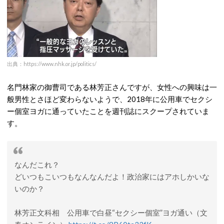
出典：https://www.nhk.or.jp/politics/
名門林家の御曹司である林芳正さんですが、女性への興味は一
般男性とさほど変わらないようで、2018年に公用車でセクシ
ー個室ヨガに通っていたことを週刊誌にスクープされていま
す。
なんだこれ？
どいつもこいつもなんなんだよ！政治家にはアホしかいな
いのか？
林芳正文科相 公用車で白昼“セクシー個室”ヨガ通い（文