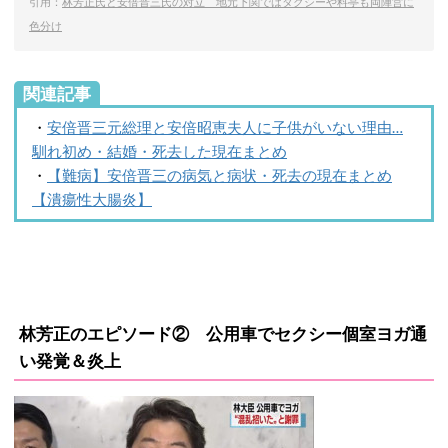
引用：
林芳正氏と安倍晋三氏の対立 地元下関ではタクシーや料亭も両陣営に
色分け
関連記事
・
安倍晋三元総理と安倍昭恵夫人に子供がいない理由…
馴れ初め・結婚・死去した現在まとめ
・
【難病】安倍晋三の病気と病状・死去の現在まとめ
【潰瘍性大腸炎】
林芳正のエピソード② 公用車でセクシー個室ヨガ通
い発覚＆炎上