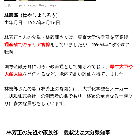
出典：
https://image.gallery.play.jp
林義郎（はやし よしろう）
生年月日：1927年6月16日
林芳正さんの父親・林義郎さんは、東京大学法学部を卒業後、
通産省でキャリア官僚
をしていましたが、1969年に政治家に
転向。
国際金融分野に明るい政策通として知られており、
厚生大臣や
大蔵大臣
を歴任するなど、党内で高い評価を得ていました。
林義郎さんの妻（林芳正の母親）は、大手化学総合メーカー
「UBE株式会社」の創業者の孫であり、林家の華麗なる一族ぶ
りに多大な貢献もしています。
林芳正の先祖や家族④ 義叔父は大分県知事