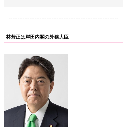
----------------------------------------------------------------
林芳正は岸田内閣の外務大臣