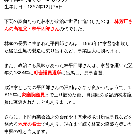
生年月日：1857年12月26日
下関の豪商だった林家が政治の世界に進出したのは、
林芳正さ
んの高祖父・林平四郎さん
の代でした。
林家の長男に生まれた平四郎さんは、1883年に家督を相続し
た後は生蝋の製造に乗り出すなど、事業拡大に務めます。
また、政治にも興味があった林平四郎さんは、家督を継いだ翌
年の1884年に
町会議員選挙
に出馬し、見事当選。
政治家としての平四郎さんの評判はかなり良かったようで、1
915年に
衆議院議員
まで上り詰めた他、貴族院の
多額納税者議
員に互選されたこともありました。
さらに、下関商業会議所の会頭や下関米穀取引所理事長などを
務める
地元の名士
でもあり、現在まで続く林家の隆盛を築いた
中興の祖と言えます。