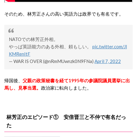
そのため、林芳正さんの高い英語力は政界でも有名です。
NATOでの林芳正外相。
やっぱ英語能力のある外相、頼もしい。
pic.twitter.com/Jl
KMRenItF
— WAR IS OVER (@nRmMUwnzk0N9FNa)
April 7, 2022
帰国後、
父親の政策秘書を経て1995年の参議院議員選挙に出
馬し、見事当選
。
政治家に転向しました。
林芳正のエピソード① 安倍晋三と不仲で有名だっ
た