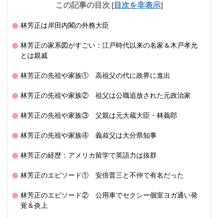
この記事の目次
[
目次を非表示
]
林芳正は岸田内閣の外務大臣
林芳正の家系図がすごい：江戸時代以来の名家＆木戸孝允
とは親戚
林芳正の先祖や家族① 高祖父の代に政界に進出
林芳正の先祖や家族② 祖父は公職追放された元政治家
林芳正の先祖や家族③ 父親は元大蔵大臣・林義郎
林芳正の先祖や家族④ 義叔父は大分県知事
林芳正の経歴：アメリカ留学で英語力は抜群
林芳正のエピソード① 安倍晋三と不仲で有名だった
林芳正のエピソード② 公用車でセクシー個室ヨガ通い発
覚＆炎上