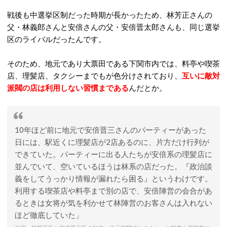
戦後も中選挙区制だった時期が長かったため、林芳正さんの
父・林義郎さんと安倍さんの父・安倍晋太郎さんも、同じ選挙
区のライバルだったんです。
そのため、地元であり大票田である下関市内では、料亭や喫茶
店、理髪店、タクシーまでもが色分けされており、
互いに敵対
派閥の店は利用しない習慣まである
んだとか。
10年ほど前に地元で安倍晋三さんのパーティーがあった
日には、駅近くに理髪店が2店あるのに、片方だけ行列が
できていた。パーティーに出る人たちが安倍系の理髪店に
並んでいて、空いているほうは林系の店だった。『政治談
義をしてうっかり情報が漏れたら困る』というわけです。
利用する喫茶店や料亭まで別の店で、安倍陣営の会合があ
るときは女将が気を利かせて林陣営のお客さんは入れない
ほど徹底していた」