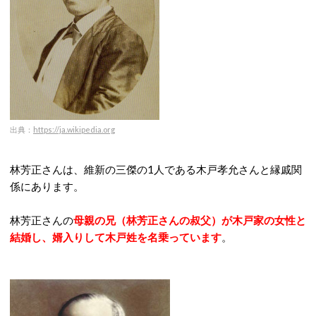
出典：
https://ja.wikipedia.org
林芳正さんは、維新の三傑の1人である木戸孝允さんと縁戚関
係にあります。
林芳正さんの
母親の兄（林芳正さんの叔父）が木戸家の女性と
結婚し、婿入りして木戸姓を名乗っています
。