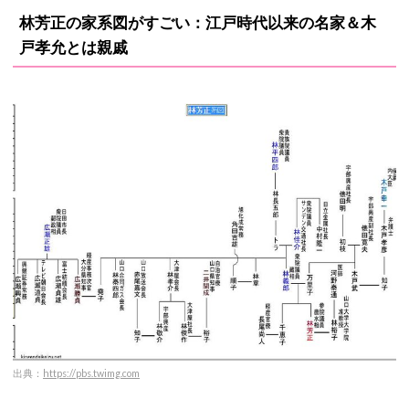
林芳正の家系図がすごい：江戸時代以来の名家＆木
戸孝允とは親戚
出典：
https://pbs.twimg.com