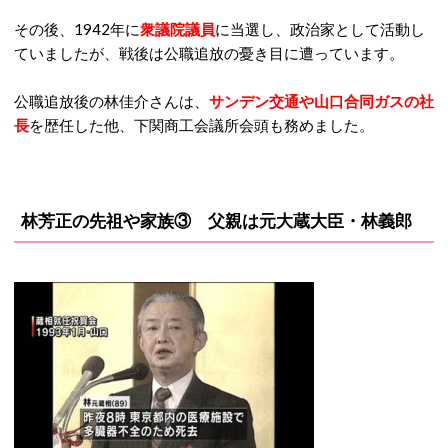
その後、1942年に
衆議院議員
に当選し、政治家として活動し
ていましたが、戦後は公職追放の憂き目に遭っています。
公職追放後の林佳介さんは、
サンデン交通や山口合同ガスの社
長
を歴任した他、下関商工会議所会頭も務めました。
林芳正の先祖や家族③ 父親は元大蔵大臣・林義郎