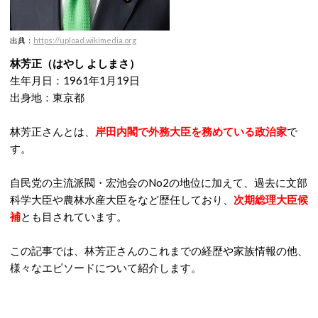
出典：
ht
tps://upload.wikimedia.org
林芳正（はやし よしまさ）
生年月日：1961年1月19日
出身地：東京都
林芳正さんとは、
岸田内閣で外務大臣を務めている政治家
で
す。
自民党の主流派閥・宏池会のNo2の地位に加えて、過去に文部
科学大臣や農林水産大臣をなど歴任しており、
次期総理大臣候
補
とも目されています。
この記事では、林芳正さんのこれまでの経歴や家族情報の他、
様々なエピソードについて紹介します。