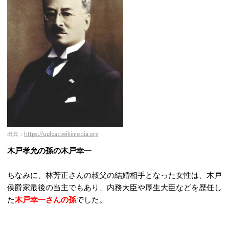
出典：
https://upload.wikimedia.org
木戸孝允の孫の木戸幸一
ちなみに、林芳正さんの叔父の結婚相手となった女性は、木戸
侯爵家最後の当主でもあり、内務大臣や厚生大臣などを歴任し
た
木戸幸一さんの孫
でした。