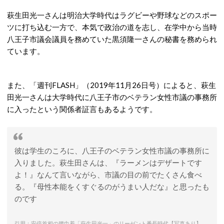
萩生田光一さんは明治大学時代はラグビーや野球などのスポー
ツに打ち込む一方で、本気で政治の道を志し、在学中から当時
八王子市議会議員を務めていた黒須隆一さんの秘書を務められ
ています。
また、「週刊FLASH」（2019年11月26日号）によると、萩生
田光一さんは大学時代に八王子市のベテラン女性市議の事務所
に入ったという関係者証言もあるようです。
彼は学生のころに、八王子のベテラン女性市議の事務所に
入りました。萩生田さんは、『ラーメンはデザートです
よ！』なんて言いながら、市議の目の前でたくさん食べ
る。『母性本能をくすぐるのがうまい人だな』と思ったも
のです
引用：安倍首相の腰巾着「萩生田光一」のリーゼント番長時代【写真あり】