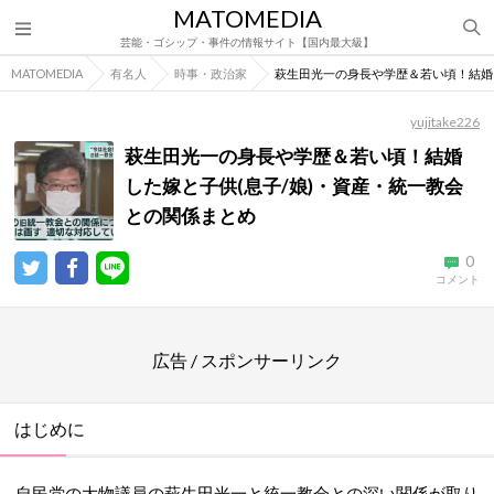
MATOMEDIA
芸能・ゴシップ・事件の情報サイト【国内最大級】
MATOMEDIA
有名人
時事・政治家
萩生田光一の身長や学歴＆若い頃！結婚
yujitake226
萩生田光一の身長や学歴＆若い頃！結婚
した嫁と子供(息子/娘)・資産・統一教会
との関係まとめ
0
コメント
広告 / スポンサーリンク
はじめに
自民党の大物議員の萩生田光一と統一教会との深い関係が取り