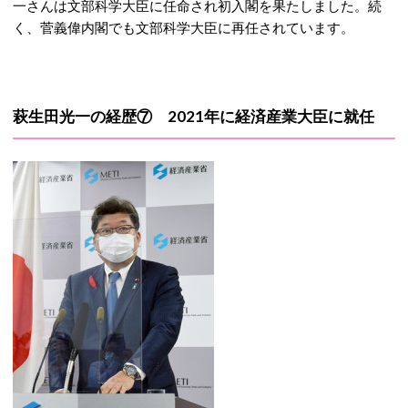
一さんは文部科学大臣に任命され初入閣を果たしました。続
く、菅義偉内閣でも文部科学大臣に再任されています。
萩生田光一の経歴⑦ 2021年に経済産業大臣に就任