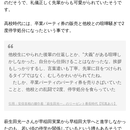
のだそうで、礼儀正しく先輩からも可愛がられていたそうで
す。
高校時代には、卒業パーティ券の販売と他校との喧嘩騒ぎで2
度停学処分になったという事です。
他校生にやられた後輩の仕返しとか、“大義” がある喧嘩し
かしなかった。自分から仕掛けることはなかったな。挨拶
もしっかりするし、言葉遣いも丁寧。先輩に目をつけられ
るタイプではなく、むしろかわいがられてたね。
たしか、卒業パーティのパーティ券を売りさばいていた
ことと、他校との乱闘で2度、停学処分を食らっていた
引用：安倍首相の腰巾着「萩生田光一」のリーゼント番長時代【写真あり】
萩生田光一さんが早稲田実業から早稲田大学へと進学しなかっ
たのも、若い頃の停学か関係しているという噂もあるそうで