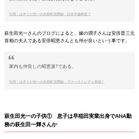
引用：はぎうだ光一の永田町見聞録 日米不協和音？
萩生田光一さんのブログによると、嫁の潤子さんは安倍晋三元
首相の夫人である安倍昭恵さんとも仲が良いという事です。
家内も仲良しの昭恵派?である。
引用：はぎうだ光一の永田町見聞録 ファーストレディ登場！
萩生田光一の子供① 息子は早稲田実業出身でANA勤
務の萩生田一輝さんか