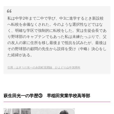
私は中学2年まで二中で学び、中3に進学するとき新設校
へ転校を余儀なくされた。今のような選択性などではな
く、明確な学区で強制的に転校をした。実は生徒会長であ
り野球部のキャプテンでもあった私は未練たっぷりで、父
の友人の家に住所を移し最後まで抵抗を試みたが、最後は
その野球部の顧問の先生から説得を受け（中略）決心をし
た経緯がある。
引用：はぎうだ光一の永田町見聞録 ひよどり山中30周年
萩生田光一の学歴③ 早稲田実業学校高等部