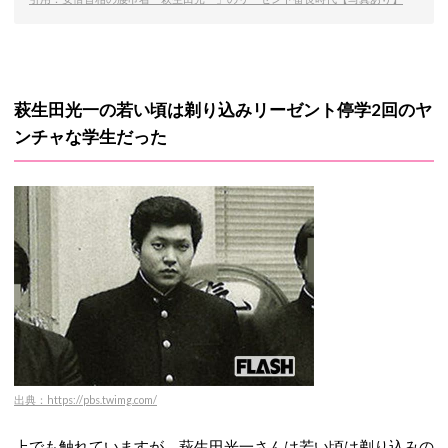
萩生田光一の若い頃は剃り込みリーゼント停学2回のヤ
ンチャな学生だった
出典：https://pbs.twimg.com/
上でも触れていますが、萩生田光一さんは若い頃は剃り込みの