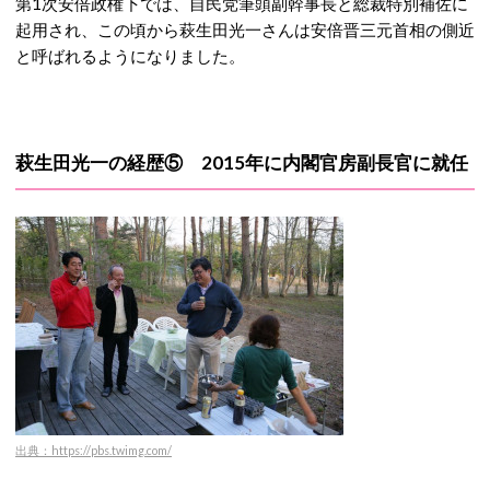
第1次安倍政権下では、自民党筆頭副幹事長と総裁特別補佐に
起用され、この頃から萩生田光一さんは安倍晋三元首相の側近
と呼ばれるようになりました。
萩生田光一の経歴⑤ 2015年に内閣官房副長官に就任
出典：https://pbs.twimg.com/