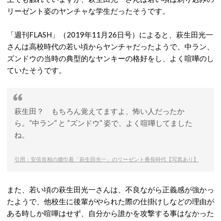
リーゼント姿のヤンチャな学生だったそうです。
「週刊FLASH」（2019年11月26日号）によると、萩生田光一
さんは高校時代の若い頃からヤンチャだったようで、中ラン、
ズンドウの当時の典型的なヤンキーの格好をし、よく喧嘩のし
ていたそうです。
萩生田？ もちろん覚えてますよ、怖い人だったか
ら。“中ラン” と “ズンドウ” 姿で、よく喧嘩してました
ね。
引用：安倍首相の腰巾着「萩生田光一」のリーゼント番長時代【写真あり】
また、若い頃の萩生田光一さんは、不良ながら正義感が強かっ
たようで、他校生に後輩がやられた際の仕掛けしなどの理由が
ある時しか喧嘩はせず、自分から誰かを攻撃する事はなかった