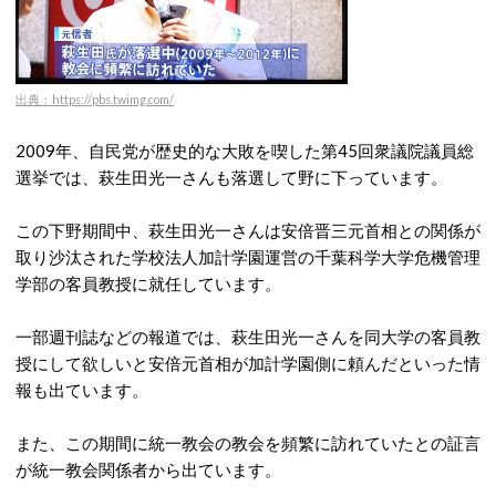
出典：https://pbs.twimg.com/
2009年、自民党が歴史的な大敗を喫した第45回衆議院議員総
選挙では、萩生田光一さんも落選して野に下っています。
この下野期間中、萩生田光一さんは安倍晋三元首相との関係が
取り沙汰された学校法人加計学園運営の千葉科学大学危機管理
学部の客員教授に就任しています。
一部週刊誌などの報道では、萩生田光一さんを同大学の客員教
授にして欲しいと安倍元首相が加計学園側に頼んだといった情
報も出ています。
また、この期間に統一教会の教会を頻繁に訪れていたとの証言
が統一教会関係者から出ています。