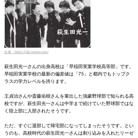
出典：https://pbs.twimg.com/
萩生田光一さんの出身高校は「早稲田実業学校高等部」です。
早稲田実業学校の最新の偏差値は「75」と都内でもトップク
ラスの学力レベルを誇ります。
王貞治さんや斎藤佑樹さんを輩出した強豪野球部で知られる高
校ですが、萩生田光一さんは中学まで続けていた野球部ではな
く陸上部に入部されたそうです。
ただ、すぐに退部して帰宅部になってしまったそうです。とい
うのも、高校時代の萩生田光一さんは剃り込みを入れたリーゼ