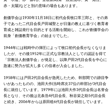
赤・太陽)などと別の意味の場合もあります。
創価学会は1930年11月18日に初代会長牧口常三郎と、その弟
子であった二代目会長戸田城聖とが日蓮の教えに基づく教育者
育成と雑誌発行を目的とする活動を開始し、これが創価学会の
前身「創価教育学会」の始まりでした。
1944年には戦時中の弾圧によって牧口初代会長がなくなりま
したが、その後1952年に正式な宗教法人としての認証を得て
「宗教法人創価学会」が発足し、以降戸田2代目会長を中心に
急速に勢力が拡大し多くの信者が入会しました。
1958年には戸田2代目会長が急死したため、幹部間での跡目争
いがあったものの、池田大作(当時席次37位の幹部)が3代目会
長に就任しています。1979年には池田大作3代目会長は名誉会
長となり、その後は北条浩4代目会長、秋谷栄之助5代目会長
と続き、2006年からは原田稔6代目会長が就任しています。