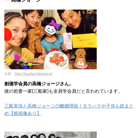
出典：
http://livedoor.blogimg.jp/
創価学会員の高橋ジョージさん。
彼の前妻一家(三船家)も全員学会員だと言われています。
三船美佳と高橋ジョージの離婚理由！モラハラや子供も総まと
め【娘画像あり】