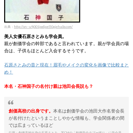
出典：
http://xn--u9j001jwdjxel50pjehu0o.com/
美人女優石原さとみも学会員。
親が創価学会の幹部であると言われています。親が学会員の場
合は、子供もほとんど入会するそうです。
石原さとみの昔と現在！眉毛やメイクの変化を画像で比較まと
め！
本名・石神国子の名付け親は池田会長説も？
創価高校の出身です。
本名は創価学会の池田大作名誉会長
が名付けたというまことしやかな情報も、学会関係者の間
では広まっているほど
引用：
創価高校出身の石原さとみ、某CMの「創価学会タブー破り」に学会員