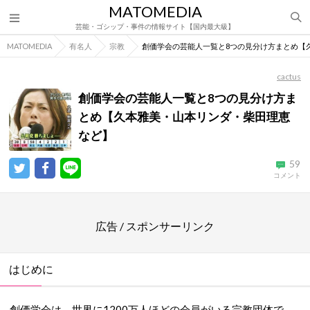
MATOMEDIA
芸能・ゴシップ・事件の情報サイト【国内最大級】
MATOMEDIA
有名人
宗教
創価学会の芸能人一覧と8つの見分け方まとめ【
cactus
創価学会の芸能人一覧と8つの見分け方ま
とめ【久本雅美・山本リンダ・柴田理恵
など】
59
コメント
広告 / スポンサーリンク
はじめに
創価学会は、世界に1200万人ほどの会員がいる宗教団体で、