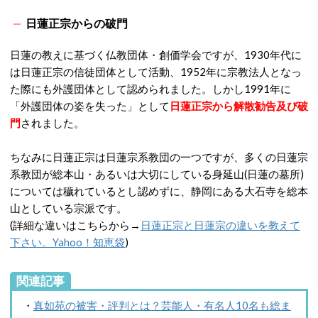
日蓮正宗からの破門
日蓮の教えに基づく仏教団体・創価学会ですが、1930年代に
は日蓮正宗の信徒団体として活動、1952年に宗教法人となっ
た際にも外護団体として認められました。しかし1991年に
「外護団体の姿を失った」として
日蓮正宗から解散勧告及び破
門
されました。
ちなみに日蓮正宗は日蓮宗系教団の一つですが、多くの日蓮宗
系教団が総本山・あるいは大切にしている身延山(日蓮の墓所)
については穢れているとし認めずに、静岡にある大石寺を総本
山としている宗派です。
(詳細な違いはこちらから→
日蓮正宗と日蓮宗の違いを教えて
下さい。Yahoo！知恵袋
)
関連記事
・
真如苑の被害・評判とは？芸能人・有名人10名も総ま