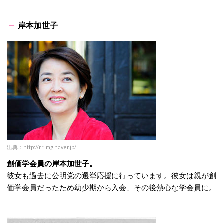
岸本加世子
出典：
http://rr.img.naver.jp/
創価学会員の岸本加世子。
彼女も過去に公明党の選挙応援に行っています。彼女は親が創
価学会員だったため幼少期から入会、その後熱心な学会員に。