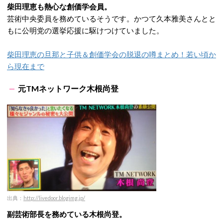
柴田理恵も熱心な創価学会員。
芸術中央委員を務めているそうです。かつて久本雅美さんとと
もに公明党の選挙応援に駆けつけていました。
柴田理恵の旦那と子供＆創価学会の脱退の噂まとめ！若い頃か
ら現在まで
元TMネットワーク木根尚登
出典：
http://livedoor.blogimg.jp/
副芸術部長を務めている木根尚登。