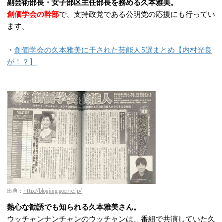
副芸術部長・女子部区主任部長を務める久本雅美。
創価学会の幹部
で、支持政党である公明党の応援にも行ってい
ます。
・
創価学会の久本雅美に干された芸能人5選まとめ【内村光良
が！？】
出典：
http://blogimg.goo.ne.jp/
熱心な勧誘でも知られる久本雅美さん。
ウッチャンナンチャンのウッチャンは、番組で共演していた久