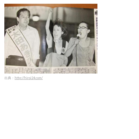
出典：
http://hiroi24.com/