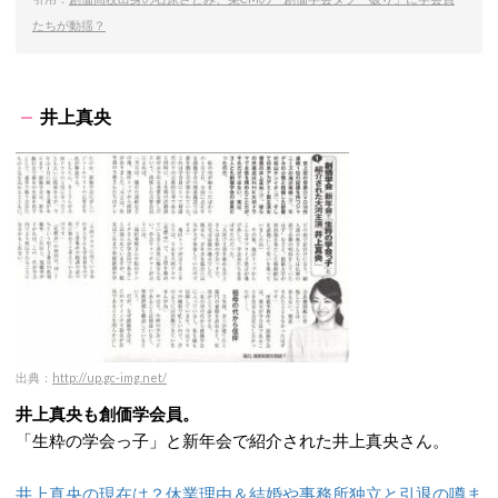
たちが動揺？
井上真央
出典：
http://up.gc-img.net/
井上真央も創価学会員。
「生粋の学会っ子」と新年会で紹介された井上真央さん。
井上真央の現在は？休業理由＆結婚や事務所独立と引退の噂ま