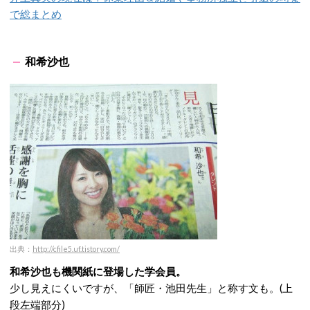
で総まとめ
和希沙也
出典：
http://cfile5.uf.tistory.com/
和希沙也も機関紙に登場した学会員。
少し見えにくいですが、「師匠・池田先生」と称す文も。(上
段左端部分)