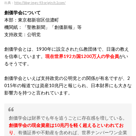
出典：
http://blog-imgs-93-origin.fc2.com/
創価学会について
本部：東京都新宿区信濃町
機関紙：「聖教新聞」「創価新報」等
支持政党：公明党
創価学会とは、1930年に設立された仏教団体で、日蓮の教え
を信奉しています。
現在世界192カ国1200万人の学会員
がい
るそうです。
創価学会といえば支持政党の公明党との関係が有名ですが、2
015年の報道では資産10兆円と報じられ、日本財界にも大きな
影響力を持つと言われています。
創価学会は財界でも年を追うごとに存在感を増している。
創価学会の現金資産は10兆円を軽く超えるといわれてお
り
、
有価証券や不動産を含めれば、世界ナンバーワン企業