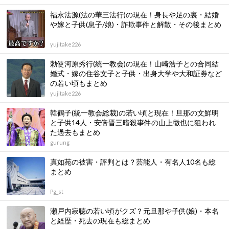
福永法源(法の華三法行)の現在！身長や足の裏・結婚
や嫁と子供(息子/娘)・詐欺事件と解散・その後まとめ
yujitake226
勅使河原秀行(統一教会)の現在！山崎浩子との合同結
婚式・嫁の住谷文子と子供・出身大学や大和証券など
の若い頃もまとめ
yujitake226
韓鶴子(統一教会総裁)の若い頃と現在！旦那の文鮮明
と子供14人・安倍晋三暗殺事件の山上徹也に狙われ
た過去もまとめ
gurung
真如苑の被害・評判とは？芸能人・有名人10名も総
まとめ
Pg_st
瀬戸内寂聴の若い頃がクズ？元旦那や子供(娘)・本名
と経歴・死去の現在も総まとめ