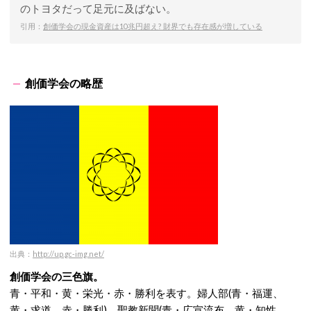
のトヨタだって足元に及ばない。
引用：
創価学会の現金資産は10兆円超え? 財界でも存在感が増している
創価学会の略歴
出典：
http://up.gc-img.net/
創価学会の三色旗。
青・平和・黄・栄光・赤・勝利を表す。婦人部(青・福運、
黄・求道、赤・勝利)、聖教新聞(青・広宣流布、黄・知性、