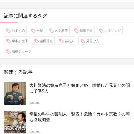
記事に関連するタグ
おすすめ
一覧
久本雅美
創価学会
山本リンダ
岸本加世子
柴田理恵
芸能人
見分け方
高橋ジョージ
関連する記事
大川隆法の嫁＆息子と娘まとめ！離婚した元妻との間
に子供5人
cactus
幸福の科学の芸能人一覧表！危険？カルト宗教？の噂
も徹底調査
cactus