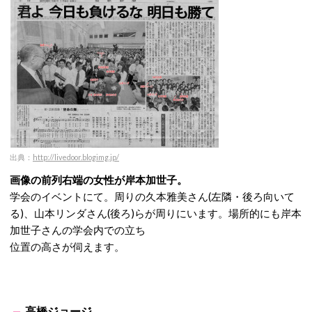
出典：
http://livedoor.blogimg.jp/
画像の前列右端の女性が岸本加世子。
学会のイベントにて。周りの久本雅美さん(左隣・後ろ向いて
る)、山本リンダさん(後ろ)らが周りにいます。場所的にも岸本
加世子さんの学会内での立ち
位置の高さが伺えます。
高橋ジョージ