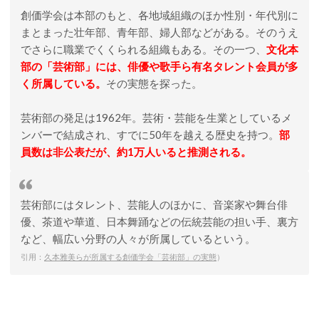
創価学会は本部のもと、各地域組織のほか性別・年代別に
まとまった壮年部、青年部、婦人部などがある。そのうえ
でさらに職業でくくられる組織もある。その一つ、
文化本
部の「芸術部」には、俳優や歌手ら有名タレント会員が多
く所属している。
その実態を探った。
芸術部の発足は1962年。芸術・芸能を生業としているメ
ンバーで結成され、すでに50年を越える歴史を持つ。
部
員数は非公表だが、約1万人いると推測される。
芸術部にはタレント、芸能人のほかに、音楽家や舞台俳
優、茶道や華道、日本舞踊などの伝統芸能の担い手、裏方
など、幅広い分野の人々が所属しているという。
引用：
久本雅美らが所属する創価学会「芸術部」の実態
）