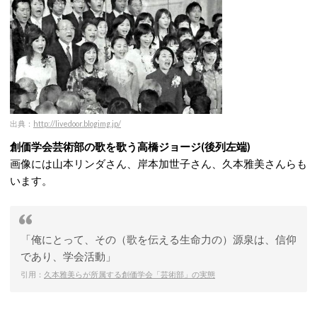
出典：
http://livedoor.blogimg.jp/
創価学会芸術部の歌を歌う高橋ジョージ(後列左端)
画像には山本リンダさん、岸本加世子さん、久本雅美さんらも
います。
「俺にとって、その（歌を伝える生命力の）源泉は、信仰
であり、学会活動」
引用：
久本雅美らが所属する創価学会「芸術部」の実態