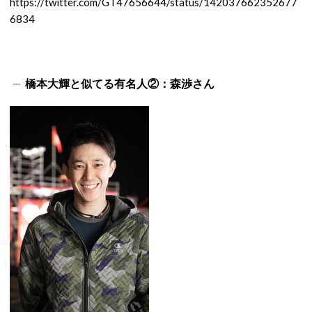
https://twitter.com/GT47656644/status/142037662352677
6834
橋本大輝と似てる有名人②：森渉さん