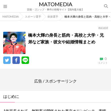
MATOMEDIA
芸能・ゴシップ・事件の情報サイト【国内最大級】
MATOMEDIA
スポーツ選手
体操選手
橋本大輝の身長と筋肉・高校と大学・
gurung
橋本大輝の身長と筋肉・高校と大学・兄
弟など家族・彼女や結婚情報まとめ
0
コメント
広告 / スポンサーリンク
はじめに
1年延長されて、無観客で開催された東京オリンピック。素晴