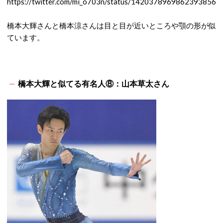
https://twitter.com/mi_o703n/status/1420378969862393856
橋本大輝さんと橋本涼さんは目と目が近いところや顎の形が似
ています。
橋本大輝と似てる有名人⑧：山本草太さん