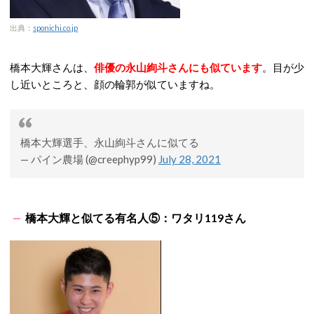
出典：
sponichi.co.jp
橋本大輝さんは、
俳優の永山絢斗さんにも似ています
。目が少
し近いところと、顔の輪郭が似ていますね。
橋本大輝選手、永山絢斗さんに似てる
— パイン農場 (@creephyp99)
July 28, 2021
橋本大輝と似てる有名人⑤：ワタリ119さん