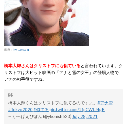
出典：
twitter.com
橋本大輝さんはクリストフにも似ている
と言われています。ク
リストフは大ヒット映画の「アナと雪の女王」の登場人物で、
アナの相手役ですね。
橋本大輝くんはクリストフに似てるのですよ。
#アナ雪
#Tokyo2020
#似てる
pic.twitter.com/2fpCWLJ4gB
— かっぱえびぽん (@ykonish523)
July 28, 2021