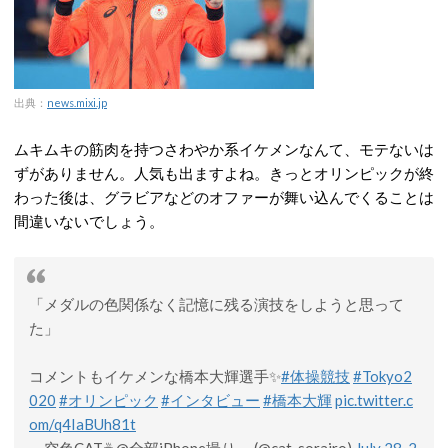
出典：
news.mixi.jp
ムキムキの筋肉を持つさわやか系イケメンなんて、モテないは
ずがありません。人気も出ますよね。きっとオリンピックが終
わった後は、グラビアなどのオファーが舞い込んでくることは
間違いないでしょう。
「メダルの色関係なく記憶に残る演技をしようと思って
た」
コメントもイケメンな橋本大輝選手✨
#体操競技
#Tokyo2
020
#オリンピック
#インタビュー
#橋本大輝
pic.twitter.c
om/q4IaBUh81t