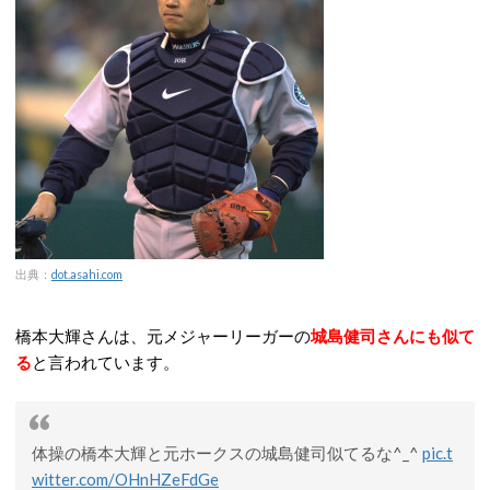
出典：
dot.asahi.com
橋本大輝さんは、元メジャーリーガーの
城島健司さんにも似て
る
と言われています。
体操の橋本大輝と元ホークスの城島健司似てるな^_^
pic.t
witter.com/OHnHZeFdGe