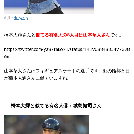
出典：
daily.co.jp
橋本大輝さんと
似てる有名人の8人目は山本草太さん
です。
https://twitter.com/ya87tako91/status/14190884835497328
66
山本草太さんはフィギュアスケートの選手です。顔の輪郭と目
が橋本大輝さんに似ていますね。
橋本大輝と似てる有名人⑨：城島健司さん