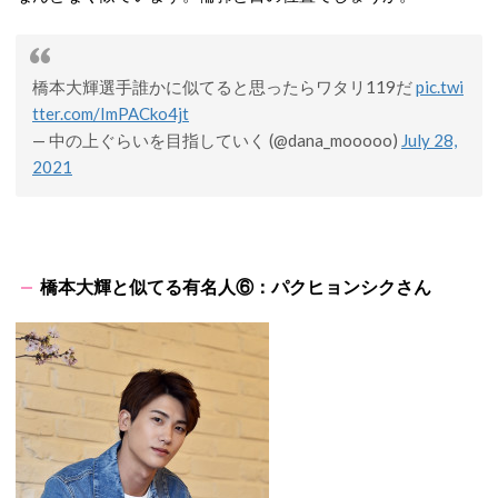
橋本大輝選手誰かに似てると思ったらワタリ119だ
pic.twi
tter.com/ImPACko4jt
— 中の上ぐらいを目指していく (@dana_mooooo)
July 28,
2021
橋本大輝と似てる有名人⑥：パクヒョンシクさん