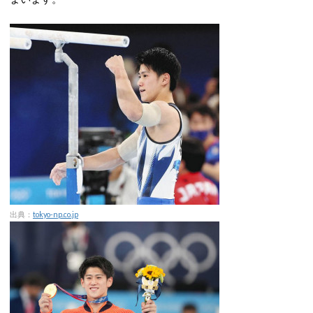
出典：
tokyo-np.co.jp