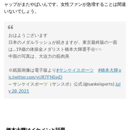
ャップがまたやばいんです。女性ファンが急増することは間違
いないでしょう。
おはようございます
日本のメダルラッシュが続きますが、東京最終版の一面
は…19歳の体操金メダリスト橋本大輝選手㊗️✨✨
中面の写真は、大迫力の筋肉美
※紙面画像は電子版より
#サンケイスポーツ
#橋本大輝
p
ic.twitter.com/yUR7FN0ajD
— サンケイスポーツ（サンスポ）公式 (@sankeisports)
Jul
y 28, 2021
橋本大輝はイケメンと話題