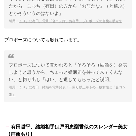
たから。こっち（有田）の方から『お前だな』（と選ぶ）
とかそういうのはないよ」
引用：
くりぃむ有田、電撃「合コン婚」お相手、プロポーズの言葉を明かす
プロポーズについても触れています。
プロポーズについて聞かれると「そろそろ（結婚を）発表
しようと思うから、ちょっと婚姻届を持って来てくんな
い」と切り出し「はい」と返してもらったと説明。
引用：
くりぃむ有田 結婚を電撃発表！一回り以上年下の一般女性と「合コン
婚」
有田哲平、結婚相手は戸田恵梨香似のスレンダー美女
【画像あり】