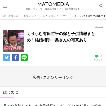
MATOMEDIA
芸能・ゴシップ・事件の情報サイト【国内最大級】
MATOMEDIA
お笑い芸人
芸人（コンビ・男性）
くりぃむ有田哲平の嫁と子
cactus
くりぃむ有田哲平の嫁と子供情報まと
め！結婚相手・奥さんの写真あり
2
コメント
広告 / スポンサーリンク
はじめに
長く独身芸人であった有田哲平さんが、2016年12月に一般女