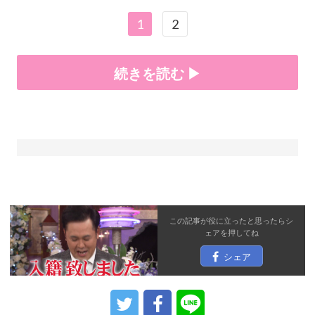
1
2
続きを読む ▶
この記事が役に立ったと思ったら
シ
ェア
を押してね
シェア