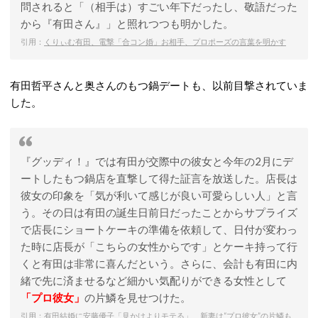
問されると「（相手は）すごい年下だったし、敬語だった
から『有田さん』」と照れつつも明かした。
引用：
くりぃむ有田、電撃「合コン婚」お相手、プロポーズの言葉を明かす
有田哲平さんと奥さんのもつ鍋デートも、以前目撃されていま
した。
『グッディ！』では有田が交際中の彼女と今年の2月にデ
ートしたもつ鍋店を直撃して得た証言を放送した。店長は
彼女の印象を「気が利いて感じが良い可愛らしい人」と言
う。その日は有田の誕生日前日だったことからサプライズ
で店長にショートケーキの準備を依頼して、日付が変わっ
た時に店長が「こちらの女性からです」とケーキ持って行
くと有田は非常に喜んだという。さらに、会計も有田に内
緒で先に済ませるなど細かい気配りができる女性として
「プロ彼女」
の片鱗を見せつけた。
引用：
有田結婚に安藤優子「見かけよりモテる」 新妻は“プロ彼女”の片鱗も