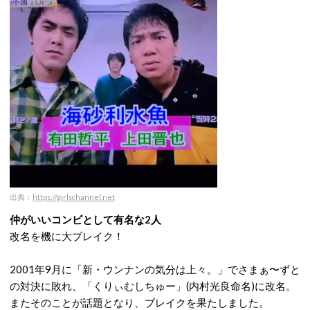
出典：
https://girlschannel.net
仲がいいコンビとして有名な2人
改名を機に大ブレイク！
2001年9月に「新・ウンナンの気分は上々。」でさまぁ〜ずと
の対決に敗れ、「くりぃむしちゅー」(内村光良命名)に改名。
またそのことが話題となり、ブレイクを果たしました。