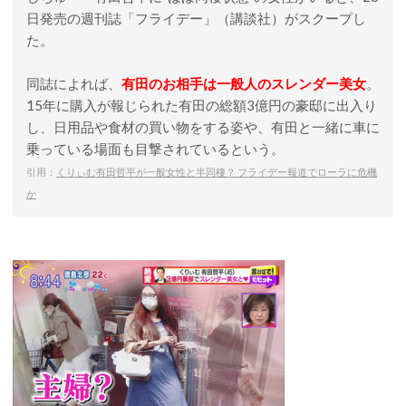
日発売の週刊誌「フライデー」（講談社）がスクープし
た。
同誌によれば、
有田のお相手は一般人のスレンダー美女
。
15年に購入が報じられた有田の総額3億円の豪邸に出入り
し、日用品や食材の買い物をする姿や、有田と一緒に車に
乗っている場面も目撃されているという。
引用：
くりぃむ有田哲平が一般女性と半同棲？ フライデー報道でローラに危機
か