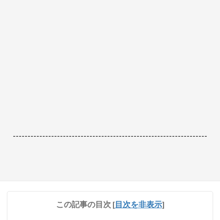
------------------------------------------------------------------
この記事の目次
[
目次を非表示
]