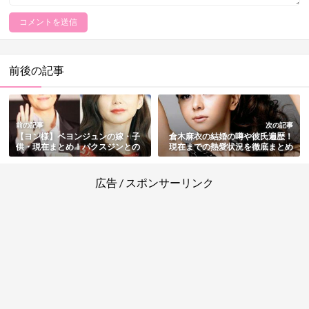
前後の記事
前の記事
次の記事
【ヨン様】ペヨンジュンの嫁・子
倉木麻衣の結婚の噂や彼氏遍歴！
供・現在まとめ！パクスジンとの
現在までの熱愛状況を徹底まとめ
間に男児誕生【結婚式画像あり】
広告 / スポンサーリンク