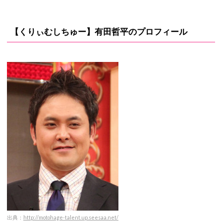
【くりぃむしちゅー】有田哲平のプロフィール
出典：
http://motohage-talent.up.seesaa.net/