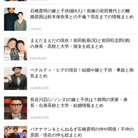
石橋貴明の嫁と子供(娘4人)！前嫁の岩田雅代との離
婚原因は鈴木保奈美との不倫？現在までの情報まとめ
cactus
まえだまえだの現在！前田航基(兄)と前田旺志郎(弟)
の身長・高校と大学・彼女を総まとめ
kamekichi
ペナルティ・ヒデの現在！結婚や嫁と子供・事故と病
気まとめ
yujitake226
長谷川忍(シソンヌ)の嫁と子供は？静岡の実家・身
長・出身高校と大学・結婚情報まとめ
yujitake226
バナナマン＆とんねるず石橋貴明の仲や関係！不仲の
原因・現在の仲も総まとめ