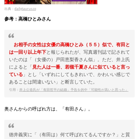
出典：
dailytaurus.co
参考：高橋ひとみさん
お相手の女性は女優の高橋ひとみ（５５）似で、有田と
は一回り以上年下
と報じられたが、写真週刊誌で記されて
いたのは「（女優の）戸田恵梨香さん似」。ただ、井上氏
によると「
見た人は一番、若槻
千夏さんに似ている
と言っ
ている
」とし「いずれにしてもきれいで、かわいい感じで
あることは間違いない」と断言していた。
引用：
井上公造氏が「有田哲平の結婚」予告を的中「可能性が高いと思った」
奥さんからの呼ばれ方は、「有田さん」。
徳井義実に「（有田は）何て呼ばれてるんですか？」と質