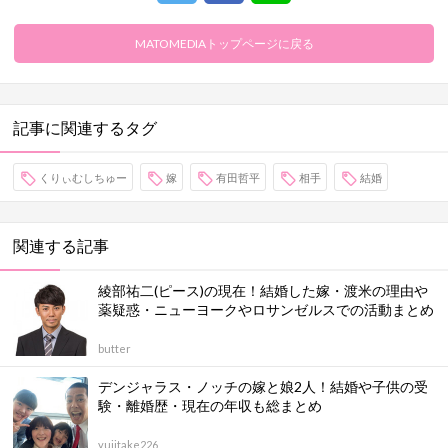
MATOMEDIAトップページに戻る
記事に関連するタグ
くりぃむしちゅー
嫁
有田哲平
相手
結婚
関連する記事
綾部祐二(ピース)の現在！結婚した嫁・渡米の理由や
薬疑惑・ニューヨークやロサンゼルスでの活動まとめ
butter
デンジャラス・ノッチの嫁と娘2人！結婚や子供の受
験・離婚歴・現在の年収も総まとめ
yujitake226