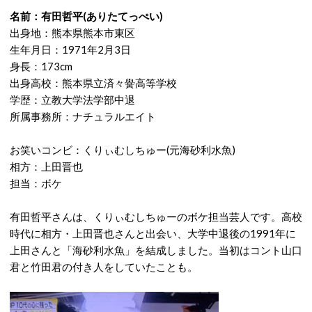
名前：有田哲平(ありたてっぺい)
出身地：熊本県熊本市東区
生年月日：1971年2月3日
身長：173cm
出身高校：熊本県立済々黌高等学校
学歴：立教大学法学部中退
所属事務所：ナチュラルエイト
お笑いコンビ：くりぃむしちゅー(元海砂利水魚)
相方：上田晋也
担当：ボケ
有田哲平さんは、くりぃむしちゅーのボケ担当芸人です。高校
時代に相方・上田晋也さんと出会い、大学中退後の1991年に
上田さんと「海砂利水魚」を結成しました。当初はコント山口
君と竹田君の付き人をしていたことも。