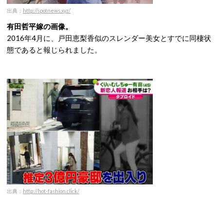
出典：
http://spotnews.xyz/
有田哲平嫁の画像。
2016年4月に、戸田恵梨香似のスレンダー美女とすでに同棲状
態であると報じられました。
出典：
http://hot-fashion.click/