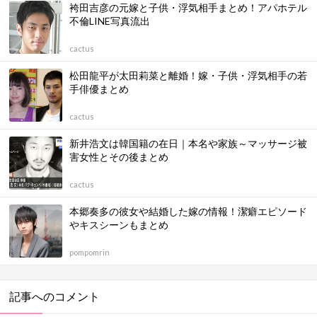
袴田吉彦の元嫁と子供・浮気相手まとめ！アパホテル
不倫LINE写真流出
cactus
松田龍平が太田莉菜と離婚！嫁・子供・浮気相手の若
手俳優まとめ
cactus
新井浩文は韓国籍の在日｜本名や家族～マッサージ被
害女性とその後まとめ
cactus
本郷奏多の彼女や結婚した嫁の情報！潔癖エピソード
やキスシーンもまとめ
pompomrin
記事へのコメント