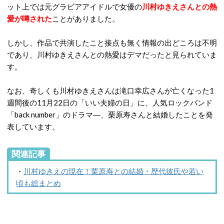
ット上では元グラビアアイドルで女優の
川村ゆきえさんとの熱
愛が噂された
ことがありました。
しかし、作品で共演したこと接点も無く情報の出どころは不明
であり、川村ゆきえさんとの熱愛はデマだったと見られていま
す。
なお、奇しくも川村ゆきえさんは滝口幸広さんが亡くなった1
週間後の11月22日の「いい夫婦の日」に、人気ロックバンド
「back number」のドラマ―、栗原寿さんと結婚したことを発
表しています。
関連記事
・
川村ゆきえの現在！栗原寿との結婚・歴代彼氏や若い
頃も総まとめ