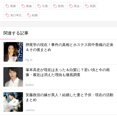
実家
家族
引退
怪我
死去
死因
滝口幸広
結婚
関連する記事
押尾学の現在！事件の真相とホステス田中香織の正体
＆その後まとめ
Pg_st
塚本高史が現在は太った＆白髪に？若い頃と今の画
像・最近は消えた理由も徹底調査
butter
安藤政信の嫁が美人！結婚した妻と子供・現在の活動
まとめ
cactus