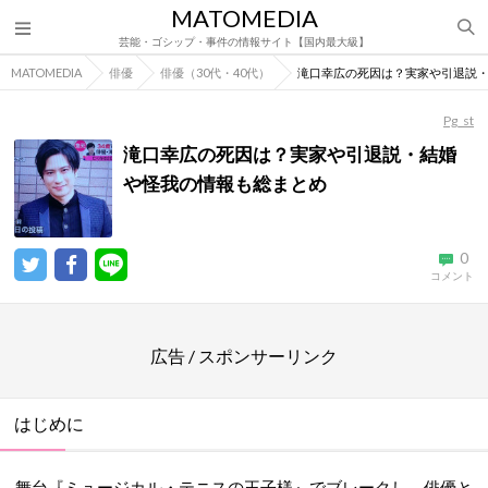
MATOMEDIA
芸能・ゴシップ・事件の情報サイト【国内最大級】
MATOMEDIA
俳優
俳優（30代・40代）
滝口幸広の死因は？実家や引退説
Pg_st
滝口幸広の死因は？実家や引退説・結婚
や怪我の情報も総まとめ
0
コメント
広告 / スポンサーリンク
はじめに
舞台『ミュージカル・テニスの王子様』でブレークし、俳優と