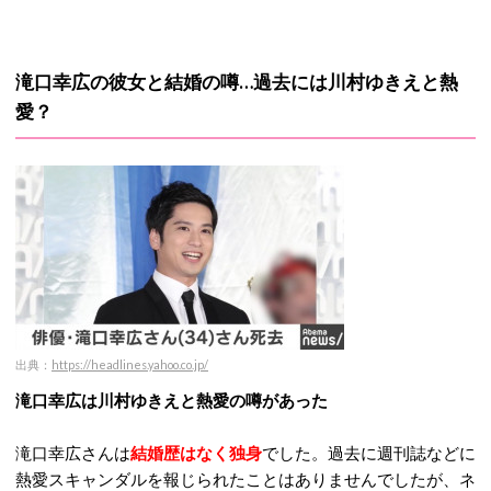
滝口幸広の彼女と結婚の噂…過去には川村ゆきえと熱
愛？
出典：
https://headlines.yahoo.co.jp/
滝口幸広は川村ゆきえと熱愛の噂があった
滝口幸広さんは
結婚歴はなく独身
でした。過去に週刊誌などに
熱愛スキャンダルを報じられたことはありませんでしたが、ネ