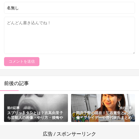
前後の記事
前の記事
次の記事
スプリットタンとは？吉高由里子
岡井千聖の現在！三谷竜生との不
ら芸能人の画像・やり方・後悔や
倫・フライデーや歴代彼氏まとめ
痛い説まとめ
【画像付き】
広告 / スポンサーリンク