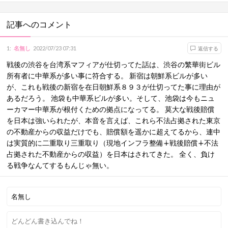
記事へのコメント
1
:
名無し
2022/07/23 07:31
返信する
戦後の渋谷を台湾系マフィアが仕切ってた話は、渋谷の繁華街ビル
所有者に中華系が多い事に符合する。 新宿は朝鮮系ビルが多い
が、これも戦後の新宿を在日朝鮮系８９３が仕切ってた事に理由が
あるだろう。 池袋も中華系ビルが多い。そして、池袋は今もニュ
ーカマー中華系が根付くための拠点になってる。 莫大な戦後賠償
を日本は強いられたが、本音を言えば、これら不法占拠された東京
の不動産からの収益だけでも、賠償額を遥かに超えてるから、連中
は実質的に二重取り三重取り（現地インフラ整備∔戦後賠償∔不法
占拠された不動産からの収益）を日本はされてきた。 全く、負け
る戦争なんてするもんじゃ無い。