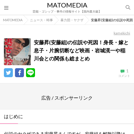
MATOMEDIA
芸能・ゴシップ・事件の情報サイト【国内最大級】
MATOMEDIA
ニュース・時事
暴力団・ヤクザ
安藤昇(安藤組)の伝説や死
kamekichi
安藤昇(安藤組)の伝説や死因！身長・嫁と
息子・片腕切断など映画・岩城滉一や稲
川会との関係も総まとめ
1
コメント
広告 / スポンサーリンク
はじめに
伝説のヤクザである安藤昇さんですが、安藤組を解散以降は、