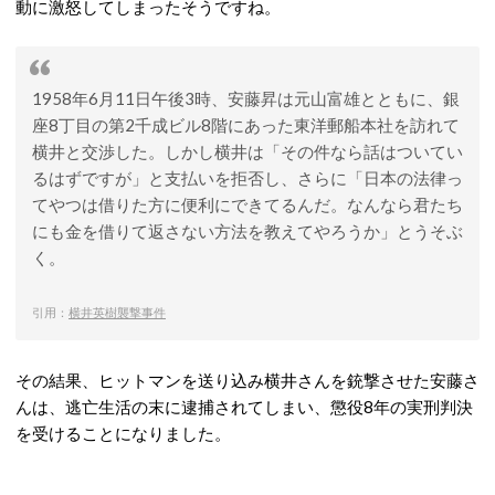
動に激怒してしまったそうですね。
1958年6月11日午後3時、安藤昇は元山富雄とともに、銀
座8丁目の第2千成ビル8階にあった東洋郵船本社を訪れて
横井と交渉した。しかし横井は「その件なら話はついてい
るはずですが」と支払いを拒否し、さらに「日本の法律っ
てやつは借りた方に便利にできてるんだ。なんなら君たち
にも金を借りて返さない方法を教えてやろうか」とうそぶ
く。
引用：
横井英樹襲撃事件
その結果、ヒットマンを送り込み横井さんを銃撃させた安藤さ
んは、逃亡生活の末に逮捕されてしまい、懲役8年の実刑判決
を受けることになりました。