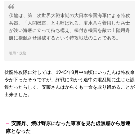
伏龍は、第二次世界大戦末期の大日本帝国海軍による特攻
兵器。「人間機雷」とも呼ばれる。潜水具を着用した兵士
が浅い海底に立って待ち構え、棒付き機雷を敵の上陸用舟
艇に接触させ爆破するという特攻戦法のことである。
引用：
伏龍
伏龍特攻隊に対しては、1945年8月中旬頃にいったんは特攻命
令が下ったそうですが、終戦に向かう途中の混乱期に生じた誤
報だったらしく、安藤さんはからくも一命を取り留めることが
出来ました。
安藤昇、焼け野原になった東京を見た虚無感から愚連
隊となった