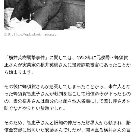
出典：
https://upload.wikimedia.org
「横井英樹襲撃事件」に関しては、1952年に元侯爵・蜂須賀
正さんが実業家の横井英樹さんに投資詐欺被害にあったことか
ら始まります。
その後に蜂須賀さんが急死してしまったことから、未亡人とな
った蜂須賀智恵子さんが裁判を起こして賠償命令が下ったもの
の、当の横井さんは自分の財産を他人名義にして差し押さえを
防ぐなどやりたい放題でした。
そのため、智恵子さんと旧知の仲だった財界人から頼まれ、賠
償金交渉に出向いた安藤さんでしたが、開き直る横井さんの言