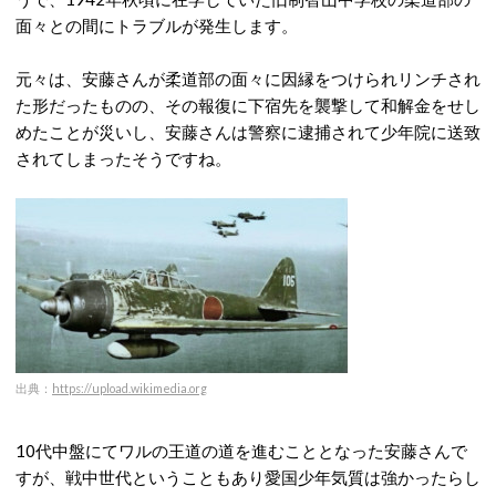
面々との間にトラブルが発生します。
元々は、安藤さんが柔道部の面々に因縁をつけられリンチされ
た形だったものの、その報復に下宿先を襲撃して和解金をせし
めたことが災いし、安藤さんは警察に逮捕されて少年院に送致
されてしまったそうですね。
出典：
https://upload.wikimedia.org
10代中盤にてワルの王道の道を進むこととなった安藤さんで
すが、戦中世代ということもあり愛国少年気質は強かったらし