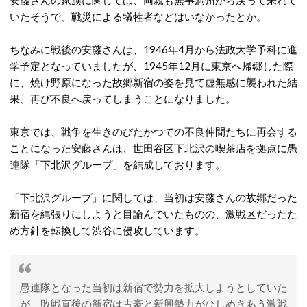
安藤さんの家族に関しては、両親も無事満州から戻って来れて
いたそうで、戦災による犠牲者などはいなかったとか。
ちなみに戦後の安藤さんは、1946年4月から法政大学予科に進
学予定となっていましたが、1945年12月に東京へ帰郷した際
に、焼け野原になった故郷新宿の姿を見て虚無感に襲われた結
果、再び不良へ戻ってしまうことになりました。
東京では、戦争を生きのびたかつての不良仲間たちに再会する
ことになった安藤さんは、世田谷区下北沢の喫茶店を拠点に愚
連隊「下北沢グループ」を結成しております。
「下北沢グループ」に関しては、当初は安藤さんの故郷だった
新宿を縄張りにしようと目論んでいたものの、激戦区だったた
め方針を転換して渋谷に侵攻しています。
愚連隊となった当初は新宿で勢力を拡大しようとしていた
が、敗戦直後の新宿は古豪と新興勢力がひしめきあう激戦