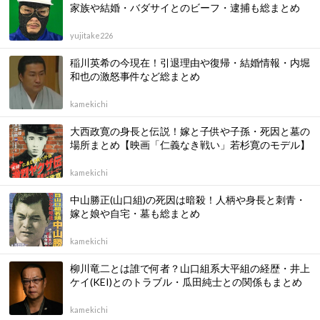
家族や結婚・バダサイとのビーフ・逮捕も総まとめ
yujitake226
稲川英希の今現在！引退理由や復帰・結婚情報・内堀
和也の激怒事件など総まとめ
kamekichi
大西政寛の身長と伝説！嫁と子供や子孫・死因と墓の
場所まとめ【映画「仁義なき戦い」若杉寛のモデル】
kamekichi
中山勝正(山口組)の死因は暗殺！人柄や身長と刺青・
嫁と娘や自宅・墓も総まとめ
kamekichi
柳川竜二とは誰で何者？山口組系大平組の経歴・井上
ケイ(KEI)とのトラブル・瓜田純士との関係もまとめ
kamekichi