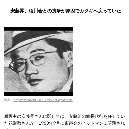
安藤昇、稲川会との抗争が原因でカタギへ戻っていた
出典：
https://scontent-lax3-1.cdninstagram.com
服役中の安藤昇さんに関しては、安藤組の組長代行を任せてい
た花形敬さんが、1963年9月に東声会のヒットマンに暗殺され