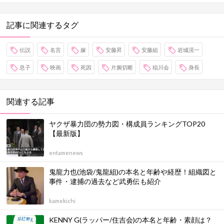
記事に関連するタグ
伝説
名言
嫁
安藤昇
安藤組
岩城滉一
息子
映画
死因
片腕切断
稲川会
身長
関連する記事
ヤクザ暴力団の勢力図・構成員ランキングTOP20
【最新版】
entamenews
鬼龍力也(池袋/鬼龍組)の本名と年齢や経歴！組織図と
事件・逮捕の過去など武勇伝も紹介
kamekichi
KENNY G(ラッパー/住吉会)の本名と年齢・素顔は？