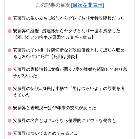
この記事の目次
[
目次を非表示
]
安藤昇の生い立ち…戦前からグレており元特攻隊員だった
安藤昇の経歴…愚連隊からヤクザとなり一世を風靡した
【稲川会との抗争が原因でカタギへ戻る】
安藤昇のその後…片腕切断など映画俳優として成功を収め
るも2015年に死亡【死因は肺炎】
安藤昇の家族情報…女癖が悪く7度の離婚を経験しており息
子が2人いた
安藤昇の伝説…身長は小柄で「男はつらいよ」の原案を考
えていた
安藤昇と岩城滉一は49年来の交流があった
安藤昇の名言とは？…今なら倫理的にアウトな発言も
安藤昇についてまとめてみると…