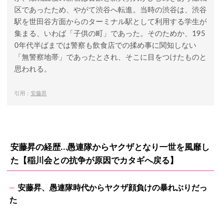
区であったため、やがて渋谷へ転進。当時の渋谷は、渋谷
駅を世田谷方面からのターミナル駅として利用する学生が
集まる、いわば「子供の町」であった。そのためか、195
0年代半ばまでは警察も飲食店での揉め事に関知しない
「無警察地帯」であったとされ、そこに目をつけたものと
思われる。
引用：
安藤昇
安藤昇の経歴…愚連隊からヤクザとなり一世を風靡し
た【稲川会との抗争が原因でカタギへ戻る】
安藤昇、愚連隊時代からヤクザ顔負けの暴れぶりだっ
た