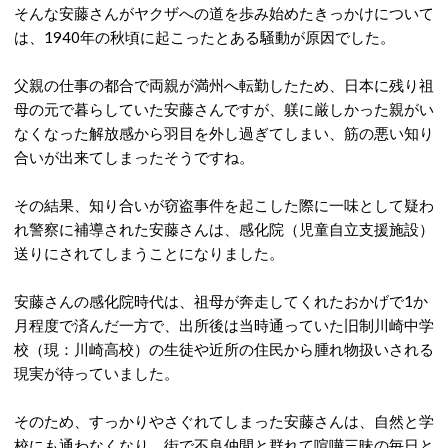
そんな安藤さんがヤクザへの道を歩み始めたきっかけについて
は、1940年の秋頃に起こったとある騒動が原因でした。
父親の仕事の都合で両親が満州へ転勤したため、日本に残り祖
母の元で暮らしていた安藤さんですが、躾に厳しかった親がい
なくなった解放感から羽目を外し過ぎてしまい、筋の悪い知り
合いが出来てしまったそうですね。
その結果、知り合いが窃盗事件を起こした際に一味として疑わ
れ警察に補導された安藤さんは、感化院（児童自立支援施設）
送りにされてしまうことになりました。
安藤さんの感化院時代は、祖母が奔走してくれたおかげで1か
月程度で済んだ一方で、出所後は当時通っていた旧制川崎中学
校（現：川崎高校）の生徒や近所の住民から腫れ物扱いされる
現実が待っていました。
そのため、すっかりやさぐれてしまった安藤さんは、自然と学
校にも通わなくなり、街で不良仲間と群れて喧嘩三昧の毎日と