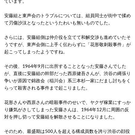
ています。
安藤組と東声会のトラブルについては、組員同士が街中で揉め
て刃傷沙汰となったというたわいも無いものでした。
さらには、安藤組側は仲介役を立てて和解交渉も進めていたそ
うですが、東声会側に上手く伝わらずに「花形敬刺殺事件」が
起こってしまったようですね。
その後、1964年9月に出所することとなった安藤さんでした
が、直後に安藤組の幹部だった西原健吾さんが、渋谷の縄張り
争いが原因で錦政会（稲川会）系三本杉一家にだまし討ちをく
らって殺害される事件まで起こりました。
花形さんや西原さんの暗殺事件のせいで、ヤクザ稼業にすっか
り嫌気がさしてしまった安藤さんは、1964年12月に周囲の反
対を押し切って安藤組を解散させることになりました。
そのため、最盛期は500人を超える構成員数を誇り渋谷の顔役