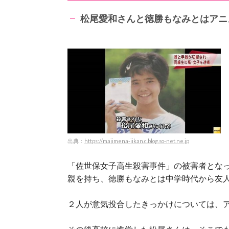
松尾愛和さんと徳勝もなみとはアニ
出典：
https://majimena-jikan.c.blog.so-net.ne.jp
「佐世保女子高生殺害事件」の被害者とな
親を持ち、徳勝もなみとは中学時代から友
２人が意気投合したきっかけについては、