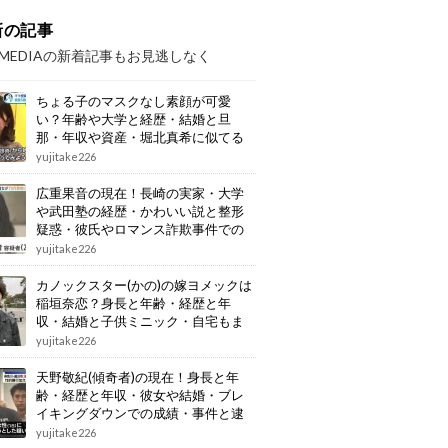
新の記事
OMEDIAの新着記事もお見逃しなく
ちょる子のマスクなし素顔が可愛
い？年齢や大学と経歴・結婚と旦
那・年収や資産・堀北真希に似てる
画像もまとめ
yujitake226
広重果音の現在！長崎の実家・大学
や武田塾の経歴・かわいい説と整形
疑惑・彼氏やロマンス詐欺事件での
逮捕もまとめ
yujitake226
カノックスター(かの)の嫁ヨメックは
稲垣奈恋？身長と年齢・経歴と年
収・結婚と子供ミニック・自宅もま
とめ
yujitake226
天野敬紀(傾奇者)の現在！身長と年
齢・経歴と年収・彼女や結婚・ブレ
イキングダウンでの成績・事件と逮
捕もまとめ
yujitake226