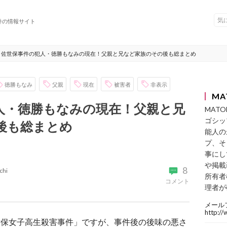
件の情報サイト
佐世保事件の犯人・徳勝もなみの現在！父親と兄など家族のその後も総まとめ
徳勝もなみ
父親
現在
被害者
非表示
MA
人・徳勝もなみの現在！父親と兄
MAT
ゴシッ
後も総まとめ
能人の
プ、そ
事にし
や掲載
8
chi
所有者
コメント
理者が
メール
http:/
佐世保女子高生殺害事件」ですが、事件後の後味の悪さ