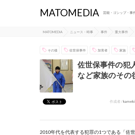
MATOMEDIA
芸能・ゴシップ・事
MATOMEDIA
ニュース・時事
事件
重大事件
その後
佐世保事件
加害者
家族
佐世保事件の犯
など家族のその
作成者 /
kameki
2010年代を代表する犯罪の1つである「