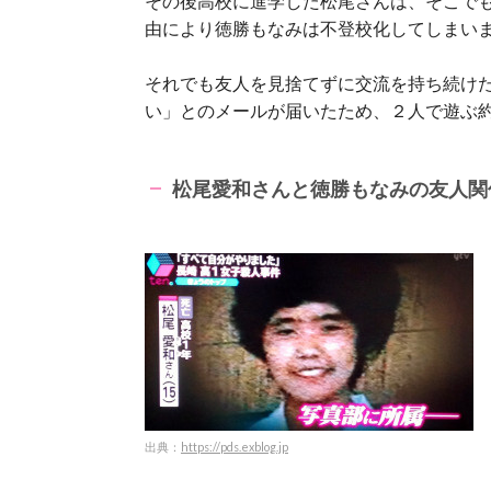
その後高校に進学した松尾さんは、そこで
由により徳勝もなみは不登校化してしまい
それでも友人を見捨てずに交流を持ち続け
い」とのメールが届いたため、２人で遊ぶ
松尾愛和さんと徳勝もなみの友人関
出典：
https://pds.exblog.jp