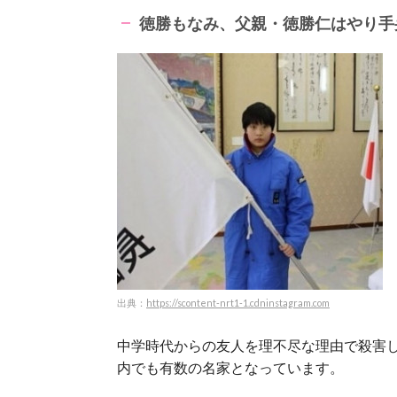
徳勝もなみ、父親・徳勝仁はやり手
出典：
https://scontent-nrt1-1.cdninstagram.com
中学時代からの友人を理不尽な理由で殺害
内でも有数の名家となっています。