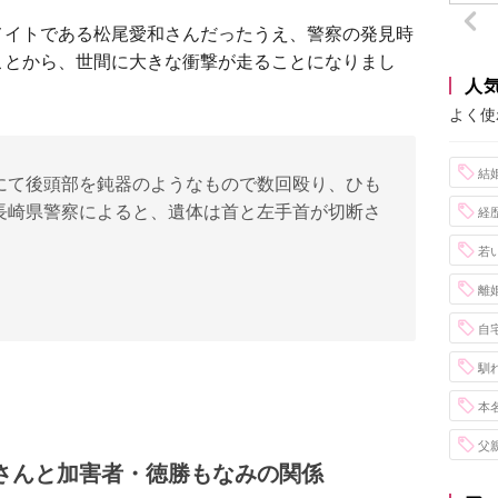
メイトである松尾愛和さんだったうえ、警察の発見時
ことから、世間に大きな衝撃が走ることになりまし
人
よく使
結
にて後頭部を鈍器のようなもので数回殴り、ひも
長崎県警察によると、遺体は首と左手首が切断さ
経
若
離
自
馴
本
父
さんと加害者・徳勝もなみの関係