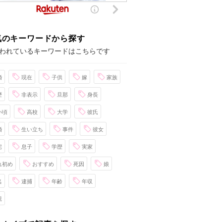
気のキーワードから探す
われているキーワードはこちらです
婚
現在
子供
嫁
家族
歴
非表示
旦那
身長
い頃
高校
大学
彼氏
婚
生い立ち
事件
彼女
宅
息子
学歴
実家
れ初め
おすすめ
死因
娘
名
逮捕
年齢
年収
親