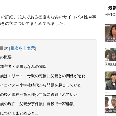
最
MAT
」の詳細、犯人である徳勝もなみのサイコパス性や事
のその後についてまとめてみました。
目次
[
目次を非表示
]
の概要
加害者・徳勝もなみの関係
族はエリート～母親の死後に父親との関係が悪化
イコパス～小学校時代から問題を起こしていた
の後と現在～第三種少年院に送致されていた
族の現在～父親が事件後に自殺で一家離散
についてまとめると…