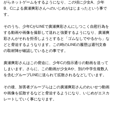
がらネットゲームをするようになり、この頃に少女A、少年
B、Cによる廣瀬爽彩さんへのいじめがはじまったという事で
す。
そのうち、少年CがLINEで廣瀬爽彩さんにしつこく自慰行為を
する動画や画像を撮影して送れと強要するようになり、廣瀬爽
彩さんがそれを拒否しようとすると「ゴムなしでやるから」な
どと脅迫するようなります。この時のLINEの履歴は週刊文春
の取材陣が確認しているとの事です。
廣瀬爽彩さんはこの脅迫に、少年Cの指示通りの動画を送って
しまいます。さらに、この動画が少女Aや、別の中学生複数人
を含むグループLINEに送られて拡散されるなどしています。
その後、加害者グループらはこの廣瀬爽彩さんのわいせつ動画
や画像を拡散するなどと脅迫するようになり、いじめがエスカ
レートしていく事になります。