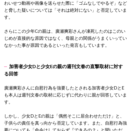
わいせつ動画や画像を送らせた際に「ゴムなしでやるぞ」など
と脅した疑いについては「それは絶対にない」と否定していま
す。
さらにこの少年Cの親は、廣瀬爽彩さんが凍死したのはこのい
じめが直接的な原因ではなく、母親との関係がうまくいってい
なかった事が原因であるといった発言もしています。
加害者少女Dと少女Eの親の週刊文春の直撃取材に対す
る回答
廣瀬爽彩さんに自慰行為を強要したとされる加害者少女DとE
も本人は週刊文春の取材に応じずに代わりに親が回答していま
す。
しかし、少女DとEの親は「偶然そこに居合わせただけ」と、
子供らの責任を真っ向から否定しています。また、自慰行為強
要についても「命令はしておらず『できるの？』と聞いただ