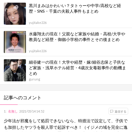
黒川まみはかわいい？タトゥーや中学/高校など経
歴・SNS・千葉の夫殺人事件もまとめ
yujitake226
水藤翔太の現在！父親など家族や結婚・高校/大学や
教員など経歴・御劔小学校の事件とその後まとめ
yujitake226
細谷健一の現在！大学や経歴・嫁/細谷志保と子供な
ど家族・浅草ホテル経営・4歳次女毒殺事件の動機ま
とめ
gurung
記事へのコメント
1
:
名無し
2021/05/14 14:52
返信する
少年法が邪魔をして処罰できないなら、特措法で設定して、子供で
も加担したヤツラを殺人罪で起訴すべき！（イジメの域を完全に逸