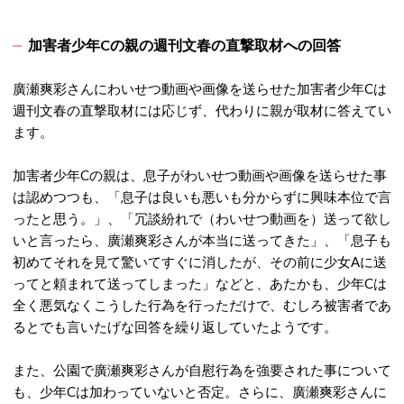
加害者少年Cの親の週刊文春の直撃取材への回答
廣瀬爽彩さんにわいせつ動画や画像を送らせた加害者少年Cは
週刊文春の直撃取材には応じず、代わりに親が取材に答えてい
ます。
加害者少年Cの親は、息子がわいせつ動画や画像を送らせた事
は認めつつも、「息子は良いも悪いも分からずに興味本位で言
ったと思う。」、「冗談紛れで（わいせつ動画を）送って欲し
いと言ったら、廣瀬爽彩さんが本当に送ってきた」、「息子も
初めてそれを見て驚いてすぐに消したが、その前に少女Aに送
ってと頼まれて送ってしまった」などと、あたかも、少年Cは
全く悪気なくこうした行為を行っただけで、むしろ被害者であ
るとでも言いたげな回答を繰り返していたようです。
また、公園で廣瀬爽彩さんが自慰行為を強要された事について
も、少年Cは加わっていないと否定。さらに、廣瀬爽彩さんに