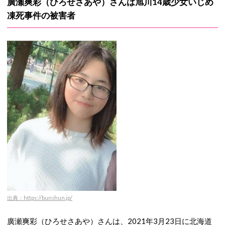
廣瀬爽彩（ひろせさあや）さんは旭川14歳少女いじめ
凍死事件の被害者
出典：https://bunshun.jp/
廣瀬爽彩（ひろせさあや）さんは、2021年3月23日に北海道