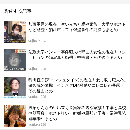
関連する記事
加藤臣吾の現在！生い立ちと親や家族・大学やホスト
など経歴・狛江市ルフィ強盗事件の判決もまとめ
yujitake226
法政大学ハンマー事件犯人の韓国人女性の現在！ユジ
ュヒョンの顔写真と動機・被害者・その後もまとめ
yujitake226
稲田直樹(アインシュタイン)の現在！乗っ取り犯人/久
保智成の動機・インスタDM騒動やコレコレの暴露・
その後まとめ
yujitake226
浅沼かんなの生い立ち＆実家の親や家族！中学と高校
や顔写真・ホスト狂い・結婚や旦那と子供・沼津乳児
遺棄事件まとめ
yujitake226