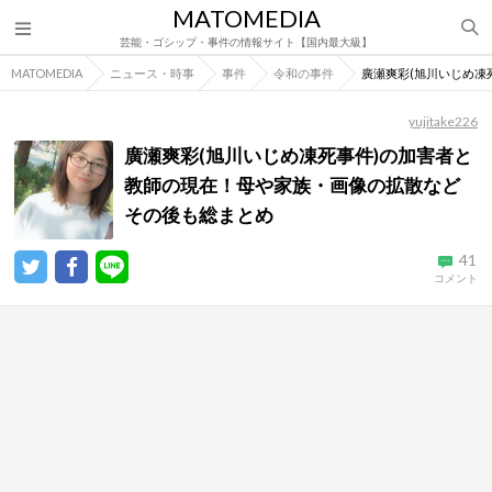
MATOMEDIA
芸能・ゴシップ・事件の情報サイト【国内最大級】
MATOMEDIA
ニュース・時事
事件
令和の事件
廣瀬爽彩(旭川いじめ凍
yujitake226
廣瀬爽彩(旭川いじめ凍死事件)の加害者と
教師の現在！母や家族・画像の拡散など
その後も総まとめ
41
コメント