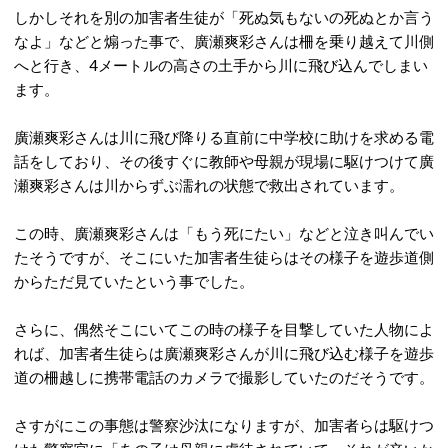
しかしそれを別の加害者生徒が「死ぬ気もないの死ぬとか言う
なよ」などと煽った事で、廣瀬爽彩さんは柵を乗り越えて川側
へと行き、4メートルの高さの土手から川に飛び込んでしまい
ます。
廣瀬爽彩さんは川に飛び降りる直前に中学校に助けを求める電
話をしており、その後すぐに教師や母親が現場に駆けつけて廣
瀬爽彩さんは川からずぶ濡れの状態で救出されています。
この時、廣瀬爽彩さんは「もう死にたい」などと泣き叫んでい
たそうですが、そこにいた加害者生徒らはその様子を遊歩道側
からただ見ていたという事でした。
さらに、偶然そこにいてこの時の様子を目撃していた人物によ
れば、加害者生徒らは廣瀬爽彩さんが川に飛び込む様子を遊歩
道の柵越しに携帯電話のカメラで撮影していたのだそうです。
さすがにこの事態は警察沙汰になりますが、加害者らは駆けつ