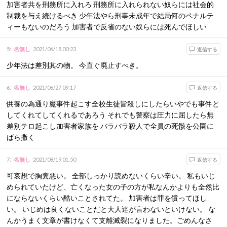
加害者共を刑務所に入れろ 刑務所に入れられない奴らには社会的
制裁を与え続けるべき 少年法やら刑事未成年で結局何のペナルテ
ィーもないのだろう 加害者で反省のない奴らには死んでほしい
5
:
名無し
2021/06/18 00:23
返信する
少年法は差別其の物。 今直ぐ廃止すべき。
6
:
名無し
2021/06/27 09:17
返信する
供養の為通り魔事件起こす全校生徒皆殺しにしたらいやでも事件と
してくれてしてくれるであろう それでも警察は圧力に屈したら無
差別テロ起こし加害者家族を バラバラ殺人で全員の死骸を公園に
ばら撒く
7
:
名無し
2021/08/19 01:50
返信する
可哀想で胸糞悪い。 全部しっかり読めないくらい辛い。 私もいじ
められていたけど、亡くなった女の子の方が私なんかよりも全然比
にならないくらい酷いことされてた。 加害者は罪を償ってほし
い。 いじめは良くないことだと大人達が言わないといけない。 な
んかうまく文章が書けなくて支離滅裂になりました。ごめんなさ