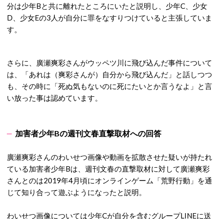
分は少年Bと共に離れたところにいたと説明し、少年C、少女
D、少女Eの3人が自分に罪をなすりつけていると主張していま
す。
さらに、廣瀬爽彩さんがウッペツ川に飛び込んだ事件について
は、「あれは（爽彩さんが）自分から飛び込んだ」と話しつつ
も、その時に「死ぬ気もないのに死にたいとか言うなよ」と言
い放った事は認めています。
加害者少年Bの週刊文春直撃取材への回答
廣瀬爽彩さんのわいせつ画像や動画を拡散させた疑いが持たれ
ている加害者少年Bは、週刊文春の直撃取材に対して廣瀬爽彩
さんとのは2019年4月頃にオンラインゲーム「荒野行動」を通
じて知り合って遊ぶようになったと説明。
わいせつ画像については少年Cが自分を含むグループLINEに送