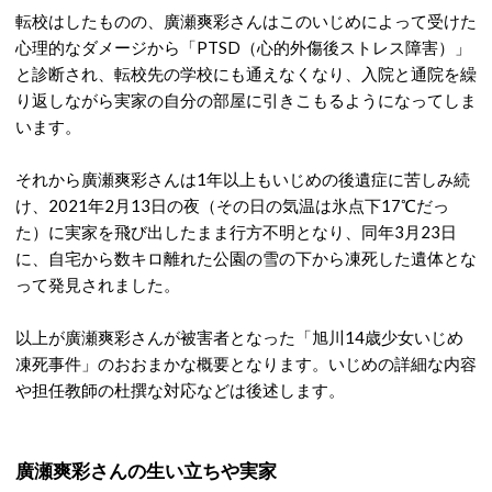
転校はしたものの、廣瀬爽彩さんはこのいじめによって受けた
心理的なダメージから「PTSD（心的外傷後ストレス障害）」
と診断され、転校先の学校にも通えなくなり、入院と通院を繰
り返しながら実家の自分の部屋に引きこもるようになってしま
います。
それから廣瀬爽彩さんは1年以上もいじめの後遺症に苦しみ続
け、2021年2月13日の夜（その日の気温は氷点下17℃だっ
た）に実家を飛び出したまま行方不明となり、同年3月23日
に、自宅から数キロ離れた公園の雪の下から凍死した遺体とな
って発見されました。
以上が廣瀬爽彩さんが被害者となった「旭川14歳少女いじめ
凍死事件」のおおまかな概要となります。いじめの詳細な内容
や担任教師の杜撰な対応などは後述します。
廣瀬爽彩さんの生い立ちや実家