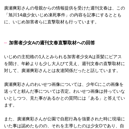
廣瀬爽彩さんの母親からの情報提供を受けた週刊文春は、この
「旭川14歳少女いじめ凍死事件」の内容を記事にするととも
に、いじめ加害者らに直撃取材も行っています。
加害者少女Aの週刊文春直撃取材への回答
いじめの主犯格の1人とみられる加害者少女Aは茶髪にピアス
を開け、年齢よりも少し大人びて見え、週刊文春の直撃取材に
対して、廣瀬爽彩さんとは友達関係だったと話しています。
廣瀬爽彩さんのわいせつ画像については、少年Cにこの画像を
送ってと頼んだ事については否定。わいせつ画像は持っていな
いとしつつ、見た事があるかとの質問には「ある」と答えてい
ます。
また、廣瀬爽彩さんが公園で自慰行為を強要された時に現場に
いた事は認めたものの、それを主導したのは少女Dであり、自