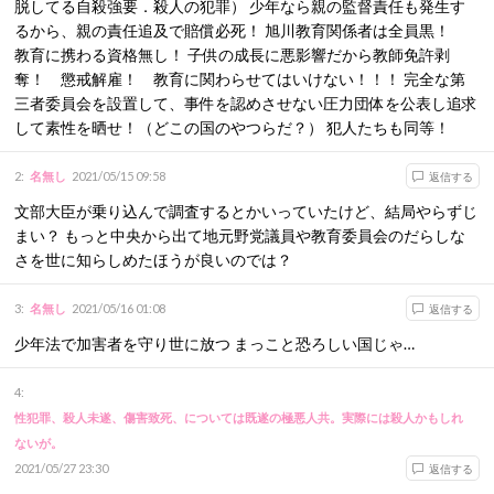
脱してる自殺強要．殺人の犯罪） 少年なら親の監督責任も発生す
るから、親の責任追及で賠償必死！ 旭川教育関係者は全員黒！
教育に携わる資格無し！ 子供の成長に悪影響だから教師免許剥
奪！ 懲戒解雇！ 教育に関わらせてはいけない！！！ 完全な第
三者委員会を設置して、事件を認めさせない圧力団体を公表し追求
して素性を晒せ！（どこの国のやつらだ？） 犯人たちも同等！
2
:
名無し
2021/05/15 09:58
返信する
文部大臣が乗り込んで調査するとかいっていたけど、結局やらずじ
まい？ もっと中央から出て地元野党議員や教育委員会のだらしな
さを世に知らしめたほうが良いのでは？
3
:
名無し
2021/05/16 01:08
返信する
少年法で加害者を守り世に放つ まっこと恐ろしい国じゃ…
4
:
性犯罪、殺人未遂、傷害致死、については既遂の極悪人共。実際には殺人かもしれ
ないが。
2021/05/27 23:30
返信する