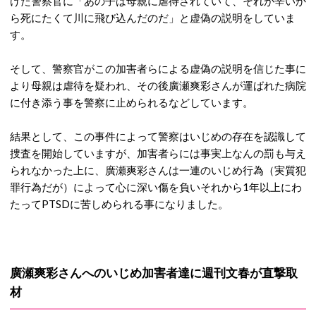
けた警察官に「あの子は母親に虐待されていて、それが辛いか
ら死にたくて川に飛び込んだのだ」と虚偽の説明をしていま
す。
そして、警察官がこの加害者らによる虚偽の説明を信じた事に
より母親は虐待を疑われ、その後廣瀬爽彩さんが運ばれた病院
に付き添う事を警察に止められるなどしています。
結果として、この事件によって警察はいじめの存在を認識して
捜査を開始していますが、加害者らには事実上なんの罰も与え
られなかった上に、廣瀬爽彩さんは一連のいじめ行為（実質犯
罪行為だが）によって心に深い傷を負いそれから1年以上にわ
たってPTSDに苦しめられる事になりました。
廣瀬爽彩さんへのいじめ加害者達に週刊文春が直撃取
材