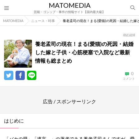
MATOMEDIA
芸能・ゴシップ・事件の情報サイト【国内最大級】
MATOMEDIA
ニュース・時事
養老孟司の現在！まる(愛猫)の死因・結婚した嫁
gurung
養老孟司の現在！まる(愛猫)の死因・結婚
した嫁と子供・心筋梗塞で入院など最新
情報も総まとめ
0
コメント
広告 / スポンサーリンク
はじめに
「バカの壁」「遺言。」の著者である養老孟司さんですが、愛