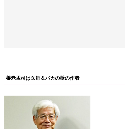
----------------------------------------------------------------
養老孟司は医師＆バカの壁の作者