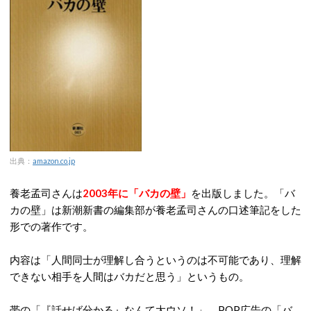
出典：
amazon.co.jp
養老孟司さんは
2003年に「バカの壁」
を出版しました。「バ
カの壁」は新潮新書の編集部が養老孟司さんの口述筆記をした
形での著作です。
内容は「人間同士が理解し合うというのは不可能であり、理解
できない相手を人間はバカだと思う」というもの。
帯の「『話せば分かる』なんて大ウソ！」、POP広告の「バ