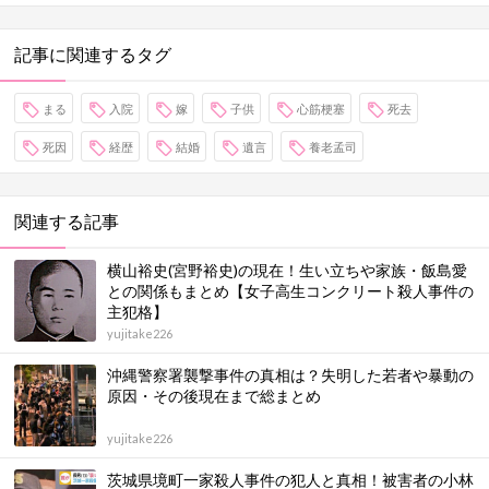
記事に関連するタグ
まる
入院
嫁
子供
心筋梗塞
死去
死因
経歴
結婚
遺言
養老孟司
関連する記事
横山裕史(宮野裕史)の現在！生い立ちや家族・飯島愛
との関係もまとめ【女子高生コンクリート殺人事件の
主犯格】
yujitake226
沖縄警察署襲撃事件の真相は？失明した若者や暴動の
原因・その後現在まで総まとめ
yujitake226
茨城県境町一家殺人事件の犯人と真相！被害者の小林