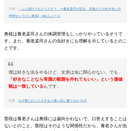
引用：
「ぶぶ漬けでもどうどす？」〜養老孟司が語る 京都人との付き合い方
(PHPオンライン衆知) – goo ニュース
奥様は養老孟司さんの体調管理もしっかりやっているそうで
す。また、養老孟司さんの虫好きにも理解を示しているとのこ
とです。
僕は好きな虫をやるけど、女房は虫に関心がない。でも、
「好きなことなら常識の範囲を外れてもいい」という価値
観は一致している
んです。
引用：
なぜ妻に口ごたえすると痛い目に遭うのか (1/2)
普段は養老さんは奥様には歯向かわないで、口答えすることは
ないとのこと。普段はそのような関係性だから、養老さんが虫