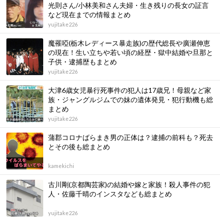
光則さん/小林美和さん夫婦・生き残りの長女の証言
など現在までの情報まとめ
yujitake226
魔罹啞(栃木レディース暴走族)の歴代総長や廣瀬伸恵
の現在！生い立ちや若い頃の経歴・獄中結婚や旦那と
子供・逮捕歴もまとめ
yujitake226
大津6歳女児暴行死事件の犯人は17歳兄！母親など家
族・ジャングルジムでの妹の遺体発見・犯行動機も総
まとめ
yujitake226
蒲郡コロナばらまき男の正体は？逮捕の前科も？死去
とその後も総まとめ
kamekichi
古川剛(京都陶芸家)の結婚や嫁と家族！殺人事件の犯
人・佐藤千晴のインスタなども総まとめ
yujitake226