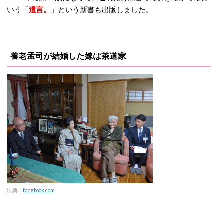
いう「
遺言。
」という新書も出版しました。
養老孟司が結婚した嫁は茶道家
出典：
facebook.com