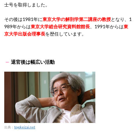
士号を取得しました。
その後は1981年に
東京大学の解剖学第二講座の教授
となり、1
989年からは
東京大学総合研究資料館館長
、1991年からは
東
京大学出版会理事長
を歴任しています。
退官後は幅広い活動
出典：
toyokeizai.net