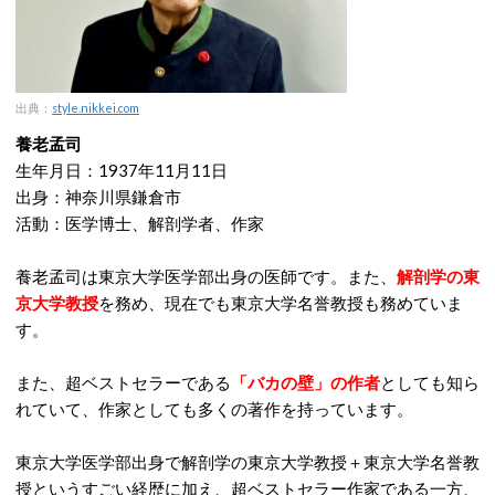
出典：
style.nikkei.com
養老孟司
生年月日：1937年11月11日
出身：神奈川県鎌倉市
活動：医学博士、解剖学者、作家
養老孟司は東京大学医学部出身の医師です。また、
解剖学の東
京大学教授
を務め、現在でも東京大学名誉教授も務めていま
す。
また、超ベストセラーである
「バカの壁」の作者
としても知ら
れていて、作家としても多くの著作を持っています。
東京大学医学部出身で解剖学の東京大学教授＋東京大学名誉教
授というすごい経歴に加え、超ベストセラー作家である一方、