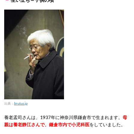
出典：
brutus.jp
養老孟司さんは、1937年に神奈川県鎌倉市で生まれます。
母
親は養老静江さんで、鎌倉市内で小児科医
をしていました。