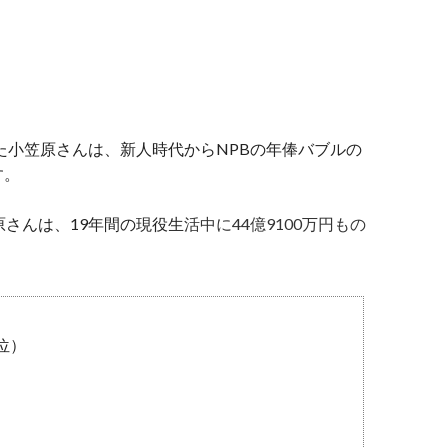
した小笠原さんは、新人時代からNPBの年俸バブルの
す。
原さんは、19年間の現役生
活中に44億9100万円もの
位）