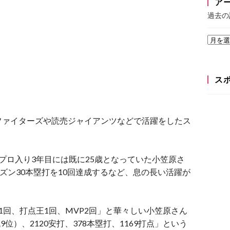
ア
過去の
ス
ファイターズや読売ジャイアンツなどで活躍をしたス
プロ入り3年目には既に25歳となっていた小笠原さ
ズン30本塁打を10回達成するなど、息の長い活躍が
1回、打点王1回、MVP2回」と華々しい小笠原さん
位）、2120安打、378本塁打、1169打点」という