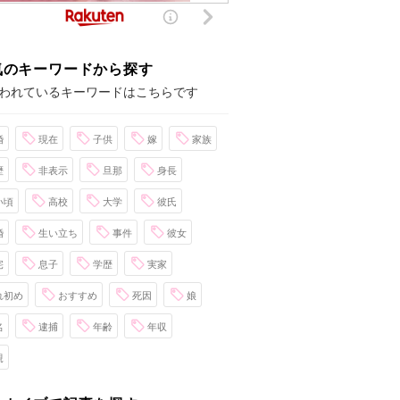
気のキーワードから探す
われているキーワードはこちらです
婚
現在
子供
嫁
家族
歴
非表示
旦那
身長
い頃
高校
大学
彼氏
婚
生い立ち
事件
彼女
宅
息子
学歴
実家
れ初め
おすすめ
死因
娘
名
逮捕
年齢
年収
親