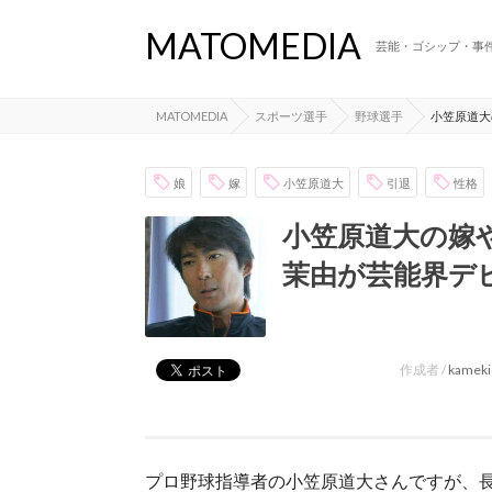
MATOMEDIA
芸能・ゴシップ・事
MATOMEDIA
スポーツ選手
野球選手
小笠原道大
娘
嫁
小笠原道大
引退
性格
小笠原道大の嫁
茉由が芸能界デ
作成者 /
kameki
プロ野球指導者の小笠原道大さんですが、