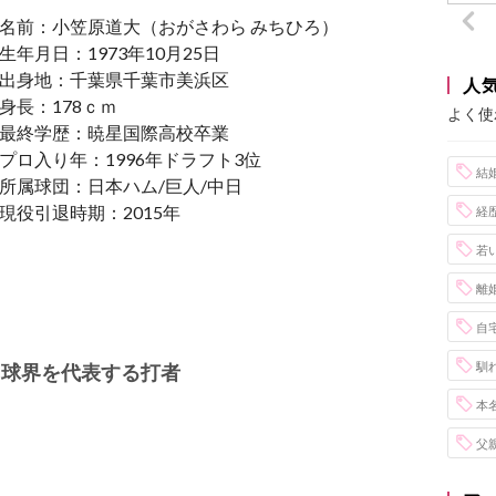
名前：小笠原道大（おがさわら みちひろ）
生年月日：1973年10月25日
出身地：千葉県千葉市美浜区
人
身長：178ｃｍ
よく使
最終学歴：暁星国際高校卒業
プロ入り年：1996年ドラフト3位
結
所属球団：日本ハム/巨人/中日
現役引退時期：2015年
経
若
離
自
馴
た球界を代表する打者
本
父