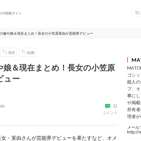
件の情報サイト
の嫁や娘＆現在まとめ！長女の小笠原茉由が芸能界デビュー
現在
結婚
MA
や娘＆現在まとめ！長女の小笠原
MAT
ゴシッ
ビュー
能人の
プ、そ
事にし
や掲載
0
chi
所有者
コメント
理者が
メール
http:/
長女・茉由さんが芸能界デビューを果たすなど、オメ