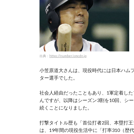
出典：
https://number.ismcdn.jp
小笠原道大さんは、現役時代には日本ハム
ター選手でした。
社会人経由だったこともあり、1軍定着した
んですが、以降はシーズン3割を10回、シー
続くことになりました。
打撃タイトル歴も「首位打者2回、本塁打王
は、19年間の現役生活中に「打率310（歴代9