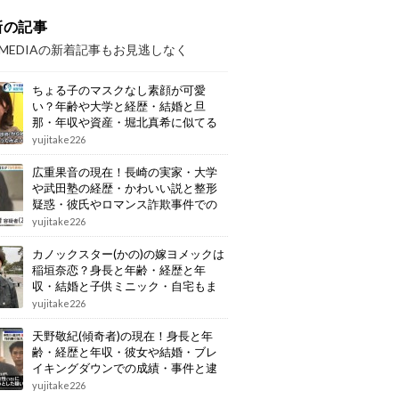
新の記事
OMEDIAの新着記事もお見逃しなく
ちょる子のマスクなし素顔が可愛
い？年齢や大学と経歴・結婚と旦
那・年収や資産・堀北真希に似てる
画像もまとめ
yujitake226
広重果音の現在！長崎の実家・大学
や武田塾の経歴・かわいい説と整形
疑惑・彼氏やロマンス詐欺事件での
逮捕もまとめ
yujitake226
カノックスター(かの)の嫁ヨメックは
稲垣奈恋？身長と年齢・経歴と年
収・結婚と子供ミニック・自宅もま
とめ
yujitake226
天野敬紀(傾奇者)の現在！身長と年
齢・経歴と年収・彼女や結婚・ブレ
イキングダウンでの成績・事件と逮
捕もまとめ
yujitake226