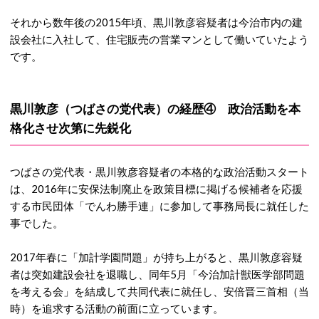
それから数年後の2015年頃、黒川敦彦容疑者は今治市内の建
設会社に入社して、住宅販売の営業マンとして働いていたよう
です。
黒川敦彦（つばさの党代表）の経歴④ 政治活動を本
格化させ次第に先鋭化
つばさの党代表・黒川敦彦容疑者の本格的な政治活動スタート
は、2016年に安保法制廃止を政策目標に掲げる候補者を応援
する市民団体「でんわ勝手連」に参加して事務局長に就任した
事でした。
2017年春に「加計学園問題」が持ち上がると、黒川敦彦容疑
者は突如建設会社を退職し、同年5月「今治加計獣医学部問題
を考える会」を結成して共同代表に就任し、安倍晋三首相（当
時）を追求する活動の前面に立っています。