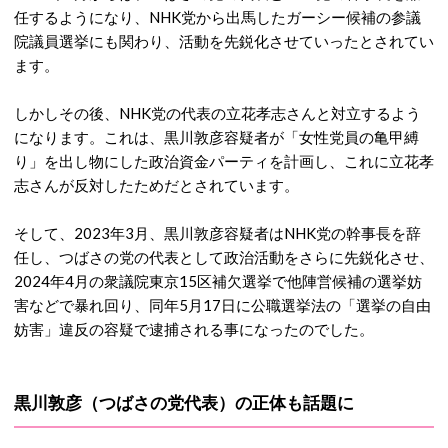
任するようになり、NHK党から出馬したガーシー候補の参議
院議員選挙にも関わり、活動を先鋭化させていったとされてい
ます。
しかしその後、NHK党の代表の立花孝志さんと対立するよう
になります。これは、黒川敦彦容疑者が「女性党員の亀甲縛
り」を出し物にした政治資金パーティを計画し、これに立花孝
志さんが反対したためだとされています。
そして、2023年3月、黒川敦彦容疑者はNHK党の幹事長を辞
任し、つばさの党の代表として政治活動をさらに先鋭化させ、
2024年4月の衆議院東京15区補欠選挙で他陣営候補の選挙妨
害などで暴れ回り、同年5月17日に公職選挙法の「選挙の自由
妨害」違反の容疑で逮捕される事になったのでした。
黒川敦彦（つばさの党代表）の正体も話題に