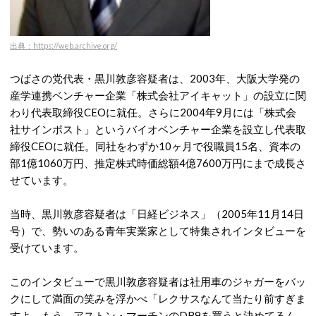
出典：https://web.archive.org/
つばさの党代表・黒川敦彦容疑者は、2003年、大阪大学発の
産学連携ベンチャー企業「株式会社アイキャット」の設立に関
わり代表取締役CEOに就任。さらに2004年9月には「株式会
社サインポスト」というバイオベンチャー企業を設立し代表取
締役CEOに就任。同社をわずか10ヶ月で役職員15名、資本の
部1億1060万円、推定株式時価総額4億7600万円にまで成長さ
せています。
当時、黒川敦彦容疑者は「日経ビジネス」（2005年11月14日
号）で、勢いのある青年実業家として特集されインタビューを
受けています。
このインタビューで黒川敦彦容疑者は社用車のジャガーをバッ
クにして満面の笑みを浮かべ「レクサスなんて当たり前すぎま
すよ。もう、アストン・マーチンのDB9を買うと決めてるん