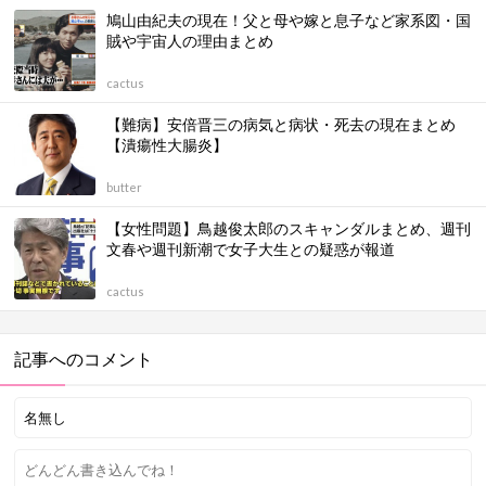
鳩山由紀夫の現在！父と母や嫁と息子など家系図・国
賊や宇宙人の理由まとめ
cactus
【難病】安倍晋三の病気と病状・死去の現在まとめ
【潰瘍性大腸炎】
butter
【女性問題】鳥越俊太郎のスキャンダルまとめ、週刊
文春や週刊新潮で女子大生との疑惑が報道
cactus
記事へのコメント