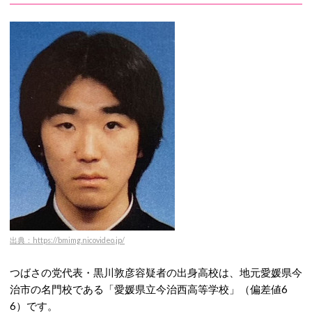
出典：https://bmimg.nicovideo.jp/
つばさの党代表・黒川敦彦容疑者の出身高校は、地元愛媛県今
治市の名門校である「愛媛県立今治西高等学校」（偏差値6
6）です。