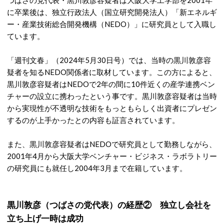
つばさの党代表・黒川敦彦容疑者は大阪大学工学部を2001年
に卒業後は、独立行政法人（国立研究開発法人）「新エネルギ
ー・産業技術総合開発機構（NEDO）」に研究員として入職し
ています。
「週刊文春」（2024年5月30日号）では、当時の黒川敦彦容
疑者を知るNEDO関係者に取材しています。この方によると、
黒川敦彦容疑者はNEDOで2年の間に10件近くの産学連携ベン
チャーの設立に携わったという事です。黒川敦彦容疑者は当時
から実現性が不透明な技術をもっともらしく出資者にプレゼン
するのが上手かったとの内容も証言されています。
また、黒川敦彦容疑者はNEDOで研究員として勤務しながら、
2001年4月から大阪大学ベンチャー・ビジネス・ラボラトリー
の研究員にも就任し2004年3月まで在籍しています。
黒川敦彦（つばさの党代表）の経歴② 独立し会社を
立ち上げ一時は成功