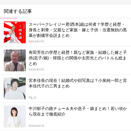
関連する記事
スーパークレイジー君(西本誠)は何者？学歴と経歴・
身長と刺青・父親など家族・嫁と子供・当選無効の黒
幕が創価学会説まとめ
kamekichi
有田芳生の学歴と経歴！親など家族・結婚した嫁と子
供(息子/娘)・韓国との関係や太田光とのバトルも総ま
とめ
kamekichi
宮本佳長の現在！結婚式や顔写真は？小泉純一郎と宮
本佳代子の三男まとめ
Pg_st
中川郁子の路チュー＆夫や息子・娘まとめ！若い頃か
ら現在まで徹底紹介
maasyacw