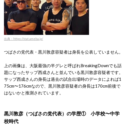
出典：https://stat.ameba.jp/
つばさの党代表・黒川敦彦容疑者は身長を公表していません。
上の画像は、大阪最強の半グレと呼ばれBreakingDownでも話
題になったサップ西成さんと並んでいる黒川敦彦容疑者です。
サップ西成さんの身長は過去の試合出場時のデータによれば1
75cm〜176cmなので、黒川敦彦容疑者の身長は170cm前後で
はないかと推測されています。
黒川敦彦（つばさの党代表）の学歴① 小学校〜中学
校時代