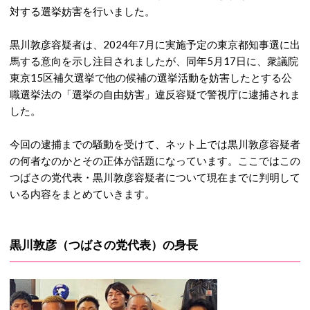
対する選挙妨害を行いました。
黒川敦彦容疑者は、2024年7月に実施予定の東京都知事選に出
馬する意向を示し注目されましたが、同年5月17日に、衆議院
東京15区補欠選挙で他の候補の選挙活動を妨害したとする公
職選挙法の「選挙の自由妨害」違反容疑で警視庁に逮捕されま
した。
今回の逮捕までの騒動を受けて、ネット上では黒川敦彦容疑者
の何者なのかとその正体が話題になっています。ここではこの
つばさの党代表・黒川敦彦容疑者について現在までに判明して
いる内容をまとめていきます。
黒川敦彦（つばさの党代表）の身長