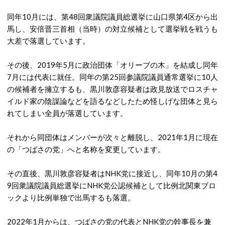
同年10月には、第48回衆議院議員総選挙に山口県第4区から出
馬し、安倍晋三首相（当時）の対立候補として選挙戦を戦うも
大差で落選しています。
その後、2019年5月に政治団体「オリーブの木」を結成し同年
7月には代表に就任。同年の第25回参議院議員通常選挙に10人
の候補者を擁立するも、黒川敦彦容疑者は政見放送でロスチャ
イルド家の陰謀論などを語るなどしたため怪しげな団体と見ら
れてしまい全員が落選しています。
それから同団体はメンバーが次々と離脱し、2021年1月に現在
の「つばさの党」へと名称を変更しています。
その直後、黒川敦彦容疑者はNHK党に接近し、同年10月の第4
9回衆議院議員総選挙にNHK党公認候補として比例北関東ブロ
ックより比例単独で出馬するも落選。
2022年1月からは、つばさの党の代表とNHK党の幹事長を兼