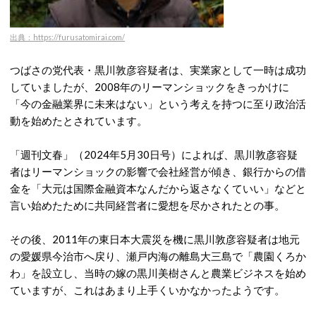
出典：https://furusatomirai.com/
つばさの党代表・黒川敦彦容疑者は、実業家として一時は成功
していましたが、2008年のリーマンショックをきっかけに
「今の金融業界に未来はない」という考えを持つに至り政治活
動を始めたとされています。
「週刊文春」（2024年5月30日号）によれば、黒川敦彦容疑
者はリーマンショックの影響で会社経営が傾き、銀行からの借
金を「大元は国際金融資本なんだから返さなくていい」などと
言い始めたために共同経営者に愛想を尽かされたとの事。
その後、2011年の東日本大震災を機に黒川敦彦容疑者は地元
の愛媛県今治市へ戻り、瀬戸内海の離島大三島で「農園くろか
わ」を設立し、当時の嫁の黒川美樹さんと農業ビジネスを始め
ていますが、これはあまり上手くいかなかったようです。