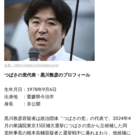
出典：https://www.nishinippon.co.jp/
つばさの党代表・黒川敦彦のプロフィール
生年月日：1978年9月6日
出身地 ：愛媛県今治市
身長 ：非公開
黒川敦彦容疑者は政治団体「つばさの党」の代表で、2024年4
月の衆議院東京15区補欠選挙につばさの党から立候補した同
党幹事長の根本良輔容疑者と選挙戦中に暴れまわり、他候補に