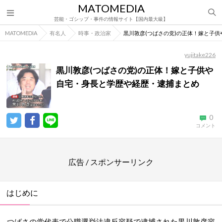
MATOMEDIA
芸能・ゴシップ・事件の情報サイト【国内最大級】
MATOMEDIA
有名人
時事・政治家
黒川敦彦(つばさの党)の正体！嫁と子
yujitake226
黒川敦彦(つばさの党)の正体！嫁と子供や
自宅・身長と学歴や経歴・逮捕まとめ
0
コメント
広告 / スポンサーリンク
はじめに
つばさの党代表で公職選挙法違反容疑で逮捕された黒川敦彦容