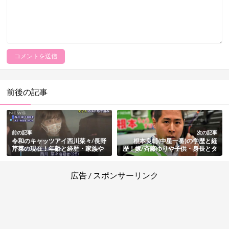
前後の記事
前の記事
次の記事
令和のキャッツアイ西川菜々/長野
根本良輔(中星一番)の学歴と経
芹菜の現在！年齢と経歴・家族や
歴！嫁/斉藤ゆりや子供・身長とタ
結婚・事件と判決まとめ
トゥー・男優の過去・つばさの党
での逮捕まとめ
広告 / スポンサーリンク