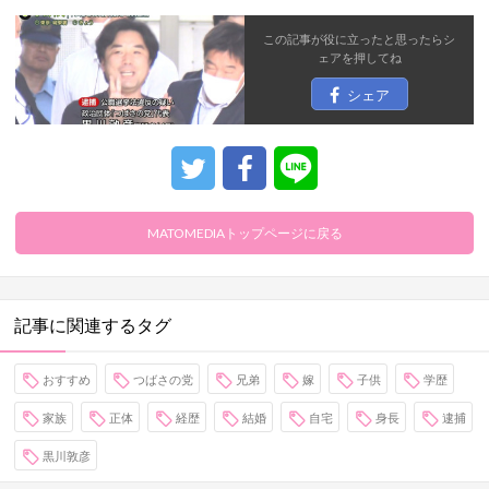
この記事が役に立ったと思ったら
シ
ェア
を押してね
シェア
MATOMEDIAトップページに戻る
記事に関連するタグ
おすすめ
つばさの党
兄弟
嫁
子供
学歴
家族
正体
経歴
結婚
自宅
身長
逮捕
黒川敦彦