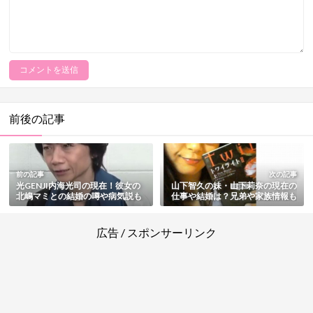
前後の記事
前の記事
次の記事
光GENJI内海光司の現在！彼女の
山下智久の妹・山下莉奈の現在の
北嶋マミとの結婚の噂や病気説も
仕事や結婚は？兄弟や家族情報も
総まとめ
総まとめ
広告 / スポンサーリンク