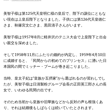
美智子様は第125代天皇明仁様の皇后で、陛下の譲位にともな
い現在は上皇后陛下となりました。子供には第126代天皇徳仁
さま、秋篠宮文仁さま、黒田清子さんがいます。
美智子様は1957年8月に軽井沢のテニス大会で上皇陛下と出会
い親交を深めました。
そして1958年11月にふたりの婚約が内定し、1959年4月10日
に成婚すると、「民間からの初めてのプリンセス」に湧いた日
本国民の間でミッチー・ブームが巻き起こりました。
当時、皇太子妃は”皇族か五摂家”から選ばれるのが習わしでし
たが、美智子様は日清製粉グループ会長の正田英三郎さんの長
女で、いわゆる民間の出です。
そのため当初から皇族や旧華族などから反対の声も根強くあ
り、それは結婚後もしばらくは続いていたとされます。