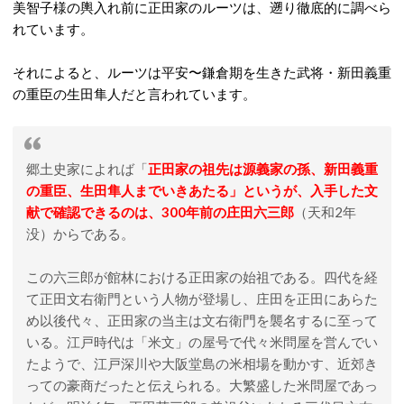
美智子様の輿入れ前に正田家のルーツは、遡り徹底的に調べら
れています。
それによると、ルーツは平安〜鎌倉期を生きた武将・新田義重
の重臣の生田隼人だと言われています。
郷土史家によれば「
正田家の祖先は源義家の孫、新田義重
の重臣、生田隼人までいきあたる」というが、入手した文
献で確認できるのは、300年前の庄田六三郎
（天和2年
没）からである。
この六三郎が館林における正田家の始祖である。四代を経
て正田文右衛門という人物が登場し、庄田を正田にあらた
め以後代々、正田家の当主は文右衛門を襲名するに至って
いる。江戸時代は「米文」の屋号で代々米問屋を営んでい
たようで、江戸深川や大阪堂島の米相場を動かす、近郊き
っての豪商だったと伝えられる。大繁盛した米問屋であっ