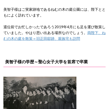
美智子様はご実家跡地であるねむの木の庭公園には、陛下とと
もによく訪れています。
退位前でお忙しかったであろう2019年4月にも足を運び散策し
ていました。やはり思い出ある場所なのでしょう。
両陛下、ね
むの木の庭を散策＝旧正田邸跡、親族宅も訪問
美智子様の学歴～聖心女子大学を首席で卒業