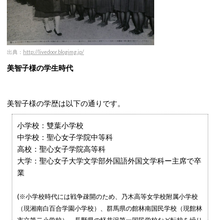
出典：
http://livedoor.blogimg.jp/
美智子様の学生時代
美智子様の学歴は以下の通りです。
小学校：雙葉小学校
中学校：聖心女子学院中等科
高校：聖心女子学院高等科
大学：聖心女子大学文学部外国語外国文学科ー主席で卒
業
(※小学校時代には戦争疎開のため、乃木高等女学校附属小学校
（現湘南白百合学園小学校）、群馬県の館林南国民学校（現館林