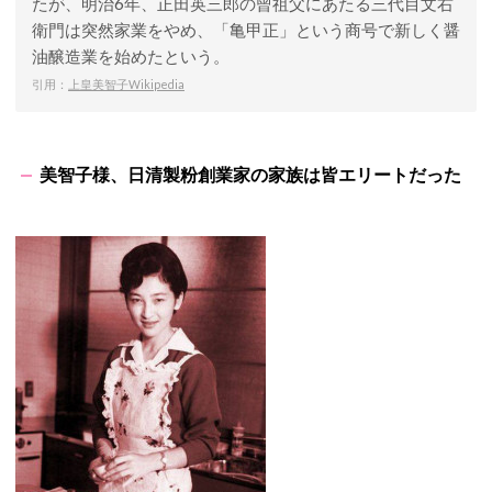
たが、明治6年、正田英三郎の曾祖父にあたる三代目文右
衛門は突然家業をやめ、「亀甲正」という商号で新しく醤
油醸造業を始めたという。
引用：
上皇美智子Wikipedia
美智子様、日清製粉創業家の家族は皆エリートだった