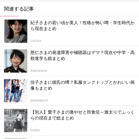
関連する記事
紀子さまの若い頃が美人！性格が怖い噂・学生時代か
ら現在まとめ
cactus
悠仁さまの発達障害や補聴器はデマ？現在や中学・高
校進学も総まとめ
maasyacw
佳子さまに彼氏の噂？私服タンクトップとかわいい画
像もまとめ
pompomrin
【別人】愛子さまの激やせと拒食症～激太りでふっく
らの現在まで総まとめ
butter