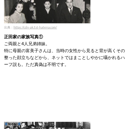
出典：
https://cdn-ak.f.st-hatena.com/
正田家の家族写真①
ご両親と4人兄弟姉妹。
特に母親の富美子さんは、当時の女性から見ると背が高くその
整った顔立ちなどから、ネットではまことしやかに囁かれるハ
ーフ説も。ただ真偽は不明です。