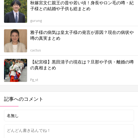
秋篠宮文仁親王の昔や若い頃！身長やロン毛の噂・紀
子様との結婚や子供も総まとめ
gurung
雅子様の病気は皇太子様の発言が原因？現在の病状や
噂の真実まとめ
cactus
【紀宮様】黒田清子の現在は？旦那や子供・離婚の噂
の真相まとめ
Pg_st
記事へのコメント