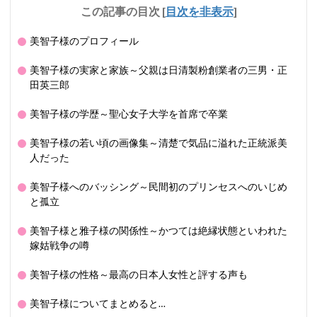
この記事の目次
[
目次を非表示
]
美智子様のプロフィール
美智子様の実家と家族～父親は日清製粉創業者の三男・正
田英三郎
美智子様の学歴～聖心女子大学を首席で卒業
美智子様の若い頃の画像集～清楚で気品に溢れた正統派美
人だった
美智子様へのバッシング～民間初のプリンセスへのいじめ
と孤立
美智子様と雅子様の関係性～かつては絶縁状態といわれた
嫁姑戦争の噂
美智子様の性格～最高の日本人女性と評する声も
美智子様についてまとめると…