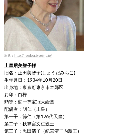
出典：
http://livedoor.blogimg.jp/
上皇后美智子様
旧名：正田美智子(しょうだみちこ)
生年月日：1934年10月20日
出身地：東京府東京市本郷区
お印：白樺
勲等：勲一等宝冠大綬章
配偶者：明仁（上皇）
第一子：徳仁（第126代天皇）
第二子：秋篠宮文仁親王
第三子：黒田清子（紀宮清子内親王）