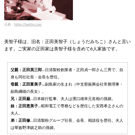
出典：
https://twitter.com
美智子様は、旧名：正田美智子（しょうだみちこ）さんと言い
ます。ご実家の正田家は美智子様を含めて6人家族です。
父親：正田英三郎
…日清製粉創業者・正田貞一郎さん三男で、自
身も同社社長・会長を歴任。
母親：正田富美子…
副島家の生まれ（中支那振興会社常務理事・
副島綱雄の長女）。
兄：正田巌
…日本銀行監事、夫人は濱口雄幸元首相の孫娘。
妹：正田恵美子
…昭和電工で専務などを歴任した安西孝之さんの
夫人。
弟：正田修
…日清製粉グループ社長、会長、相談役を歴任。夫人
は華族野津鎮之助の孫娘。