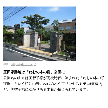
出典：
https://pds.exblog.jp/
正田家跡地は「ねむの木の庭」公園に
公園名の由来は美智子様が高校時代に詠まれた「ねむの木の子
守歌」という詩に由来。ねむの木やプリンセスミチコ(薔薇)な
ど、美智子様にゆかりある木花が植えられています。