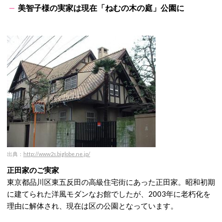
美智子様の実家は現在「ねむの木の庭」公園に
出典：
http://www2s.biglobe.ne.jp/
正田家のご実家
東京都品川区東五反田の高級住宅街にあった正田家。昭和初期
に建てられた洋風モダンなお館でしたが、2003年に老朽化を
理由に解体され、現在は区の公園となっています。