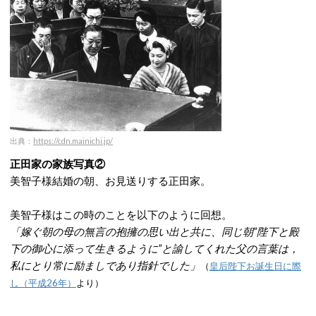
出典：
https://cdn.mainichi.jp/
正田家の家族写真②
美智子様結婚の朝、お見送りする正田家。
美智子様はこの時のことを以下のように回想。
「嫁ぐ朝の母の無言の抱擁の思い出と共に、同じ朝”陛下と殿
下の御心に添って生きるように”と諭してくれた父の言葉は，
私にとり常に励ましであり指針でした」
（
皇后陛下お誕生日に際
し（平成26年）
より）