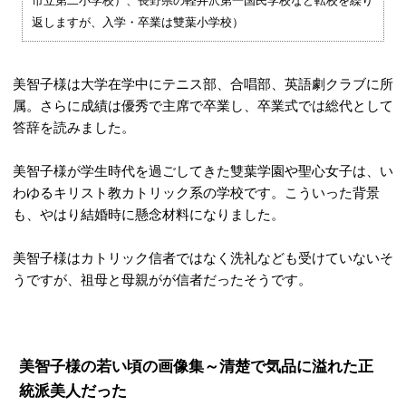
市立第二小学校）、長野県の軽井沢第一国民学校など転校を繰り
返しますが、入学・卒業は雙葉小学校）
美智子様は大学在学中にテニス部、合唱部、英語劇クラブに所
属。さらに成績は優秀で主席で卒業し、卒業式では総代として
答辞を読みました。
美智子様が学生時代を過ごしてきた雙葉学園や聖心女子は、い
わゆるキリスト教カトリック系の学校です。こういった背景
も、やはり結婚時に懸念材料になりました。
美智子様はカトリック信者ではなく洗礼なども受けていないそ
うですが、祖母と母親がが信者だったそうです。
美智子様の若い頃の画像集～清楚で気品に溢れた正
統派美人だった