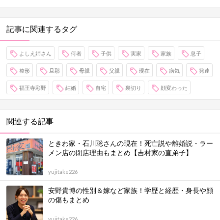
記事に関連するタグ
よしえ姉さん
何者
子供
実家
家族
息子
整形
旦那
母親
父親
現在
病気
発達
福王寺彩野
結婚
自宅
裏切り
顔変わった
関連する記事
ときわ家・石川聡さんの現在！死亡説や離婚説・ラー
メン店の閉店理由もまとめ【吉村家の直弟子】
yujitake226
安野貴博の性別＆嫁など家族！学歴と経歴・身長や顔
の傷もまとめ
yujitake226