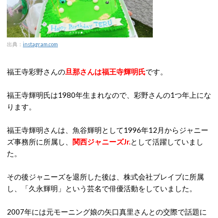
出典：
instagram.com
福王寺彩野さんの
旦那さんは福王寺輝明氏
です。
福王寺輝明氏は1980年生まれなので、彩野さんの1つ年上にな
ります。
福王寺輝明さんは、魚谷輝明として1996年12月からジャニー
ズ事務所に所属し、
関西ジャニーズJr.
として活躍していまし
た。
その後ジャニーズを退所した後は、株式会社ブレイブに所属
し、「久永輝明」という芸名で俳優活動をしていました。
2007年には元モーニング娘の矢口真里さんとの交際で話題に