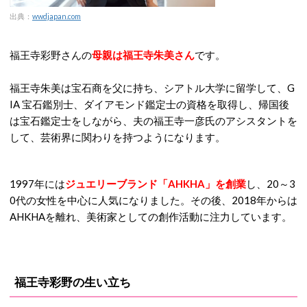
出典：
wwdjapan.com
福王寺彩野さんの
母親は福王寺朱美さん
です。
福王寺朱美は宝石商を父に持ち、シアトル大学に留学して、G
IA 宝石鑑別士、ダイアモンド鑑定士の資格を取得し、帰国後
は宝石鑑定士をしながら、夫の福王寺一彦氏のアシスタントを
して、芸術界に関わりを持つようになります。
1997年には
ジュエリーブランド「AHKHA」を創業
し、20～3
0代の女性を中心に人気になりました。その後、2018年からは
AHKHAを離れ、美術家としての創作活動に注力しています。
福王寺彩野の生い立ち