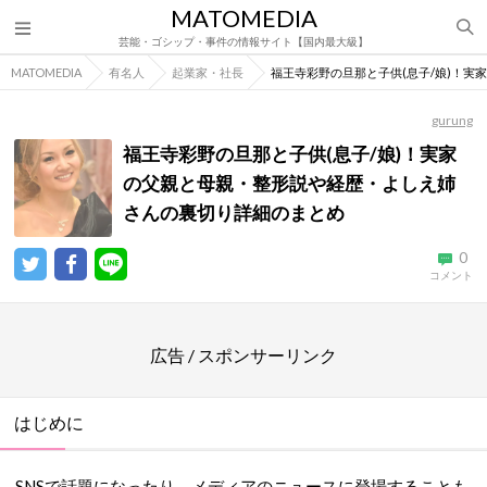
MATOMEDIA
芸能・ゴシップ・事件の情報サイト【国内最大級】
MATOMEDIA
有名人
起業家・社長
福王寺彩野の旦那と子供(息子/娘)！
gurung
福王寺彩野の旦那と子供(息子/娘)！実家
の父親と母親・整形説や経歴・よしえ姉
さんの裏切り詳細のまとめ
0
コメント
広告 / スポンサーリンク
はじめに
SNSで話題になったり、メディアのニュースに登場することも