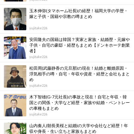
玉木伸弥(タマホーム社長)の経歴！福岡大学の学歴・
嫁と子供・国籍や宗教の噂まとめ
yujitake226
安田隆夫の国籍は韓国？実家と家族・結婚歴・元嫁や
子供・自宅の豪邸・経歴もまとめ【ドンキホーテ創業
者】
yujitake226
松田周(武藤静香の元旦那)の現在！結婚と離婚原因・
浮気相手の噂・自宅・年収や資産・経歴と会社もまと
め
yujitake226
木下智雄(G-7元社長)の事故と現在！自宅と年収・韓
国との関係・大学など経歴・家族や結婚・ベントレー
の車種もまとめ
yujitake226
山内奏人(朝長美桜と結婚)の大学や会社など経歴！年
収や身長・生い立ちと家族もまとめ