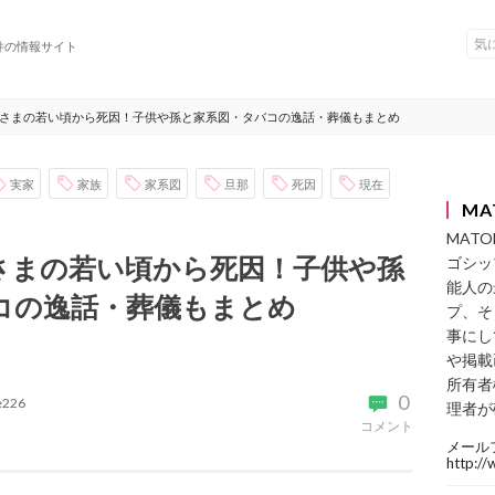
件の情報サイト
さまの若い頃から死因！子供や孫と家系図・タバコの逸話・葬儀もまとめ
実家
家族
家系図
旦那
死因
現在
MA
MAT
さまの若い頃から死因！子供や孫
ゴシッ
能人の
コの逸話・葬儀もまとめ
プ、そ
事にし
や掲載
所有者
0
ke226
理者が
コメント
メール
http:/