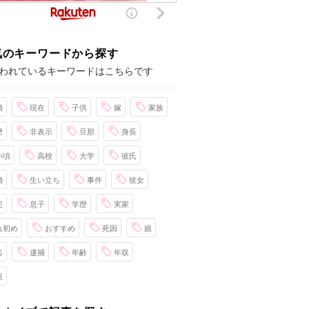
気のキーワードから探す
われているキーワードはこちらです
婚
現在
子供
嫁
家族
歴
非表示
旦那
身長
い頃
高校
大学
彼氏
婚
生い立ち
事件
彼女
宅
息子
学歴
実家
れ初め
おすすめ
死因
娘
名
逮捕
年齢
年収
親