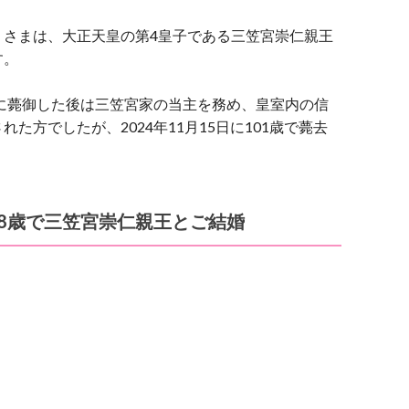
）さまは、大正天皇の第4皇子である三笠宮崇仁親王
す。
年に薨御した後は三笠宮家の当主を務め、皇室内の信
方でしたが、2024年11月15日に101歳で薨去
8歳で三笠宮崇仁親王とご結婚