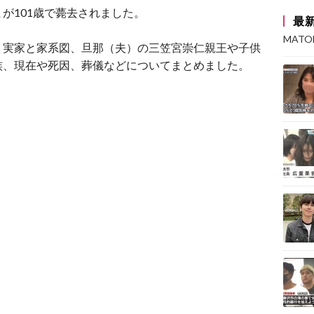
が101歳で薨去されました。
最
MAT
、実家と家系図、旦那（夫）の三笠宮崇仁親王や子供
族、現在や死因、葬儀などについてまとめました。