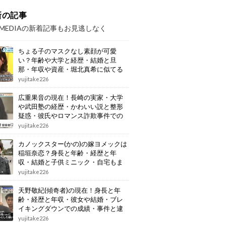
新の記事
OMEDIAの新着記事もお見逃しなく
ちょる子のマスクなし素顔が可愛
い？年齢や大学と経歴・結婚と旦
那・年収や資産・堀北真希に似てる
画像もまとめ
yujitake226
広重果音の現在！長崎の実家・大学
や武田塾の経歴・かわいい説と整形
疑惑・彼氏やロマンス詐欺事件での
逮捕もまとめ
yujitake226
カノックスター(かの)の嫁ヨメックは
稲垣奈恋？身長と年齢・経歴と年
収・結婚と子供ミニック・自宅もま
とめ
yujitake226
天野敬紀(傾奇者)の現在！身長と年
齢・経歴と年収・彼女や結婚・ブレ
イキングダウンでの成績・事件と逮
捕もまとめ
yujitake226