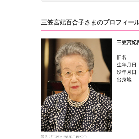
三笠宮妃百合子さまのプロフィー
三笠宮妃
旧名 ：
生年月日：
没年月日：
出身地 
出典：https://img.sp.m.jiji.com/