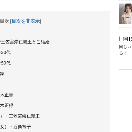
目次
[
目次を非表示
]
同
で三笠宮崇仁親王とご結婚
同じカ
30代
る！
50代
家
木正善
木正得
）・三笠宮崇仁親王
女）・近衞甯子