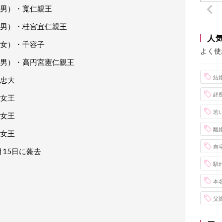
男）・寬仁親王
男）・桂宮宜仁親王
人
女）・千容子
よく使
男）・高円宮憲仁親王
結
忠大
経
女王
若
女王
離
女王
自
月15日に薨去
馴
本
父