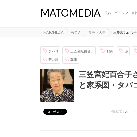
MATOMEDIA
芸能・ゴシップ・事
MATOMEDIA
有名人
皇室・天皇
三笠宮妃百合子
タバコ
三笠宮妃百合子
子供
孫
若い頃
葬儀
三笠宮妃百合子
と家系図・タバ
作成者 /
yujita