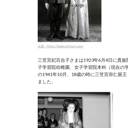
出典：https://bookcafedays.com/
三笠宮妃百合子さまは1923年6月4日に
子学習院幼稚園、女子学習院本科（現在の
の1941年10月、18歳の時に三笠宮崇仁
ました。