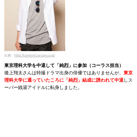
出典：
http://contents.oricon.co.jp/
東京理科大学を中退して「純烈」に参加（コーラス担当）
後上翔太さんは特撮ドラマ出身の俳優ではありませんが、
東京
理科大学に通っていたころに「純烈」結成に誘われて中退
しス
ーパー銭湯アイドルに転身しました。