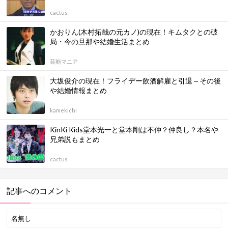
cactus
かおりん(木村拓哉の元カノ)の現在！キムタクとの破
局・今の旦那や結婚生活まとめ
芸能マニア
大坂俊介の現在！フライデー飲酒解雇と引退～その後
や結婚情報まとめ
kamekichi
KinKi Kids堂本光一と堂本剛は不仲？仲良し？本名や
兄弟説もまとめ
cactus
記事へのコメント