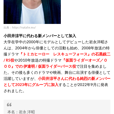
出典：https://natalie.mu/
小田井涼平に代わる新メンバーとして加入
大学在学中の2000年にモデルとしてデビューした岩永洋昭さ
んは、2004年から俳優としての活動も始め、2008年放送の特
撮ドラマ
『トミカヒーロー レスキューフォース』の石黒鋭二
/ R5役
や2010年放送の特撮ドラマ
『仮面ライダーオーズ／Ｏ
ＯＯ』での 伊達明 / 仮面ライダーバース役
で注目を集めまし
た。その後も多くのドラマや映画、舞台に出演する俳優として
活躍していますが、
小田井涼平さんに代わる純烈の新メンバー
として2023年にグループに加入
することが2022年9月に発表
されました。
本名：岩永 洋昭