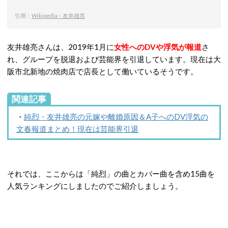
引用：
Wikipedia – 友井雄亮
友井雄亮さんは、2019年1月に
女性へのDVや浮気が報道
さ
れ、グループを脱退および芸能界を引退しています。現在は大
阪市北新地の焼肉店で店長として働いているそうです。
関連記事
・
純烈・友井雄亮の元嫁や離婚原因＆A子へのDV浮気の
文春報道まとめ！現在は芸能界引退
それでは、ここからは「純烈」の曲とカバー曲を含め15曲を
人気ランキングにしましたのでご紹介しましょう。