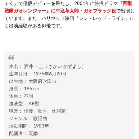
ゃく』で俳優デビューを果たし、2001年に特撮ドラマ
『百獣
戦隊ガオレンジャー』に牛込草太郎・ガオブラック役
で出演し
ています。また、ハリウッド映画『シン・レッド・ライン』に
も出演経験がある俳優です。
本名： 酒井 一圭（さかい かずよし）
生年月日： 1975年6月20日
出生地： 大阪府吹田市
身長： 186 cm
体重： 不明
血液型： AB型
職業： 俳優、歌手、作詞家
ジャンル： 歌謡曲
活動期間： 1983年 –
配偶者： 既婚