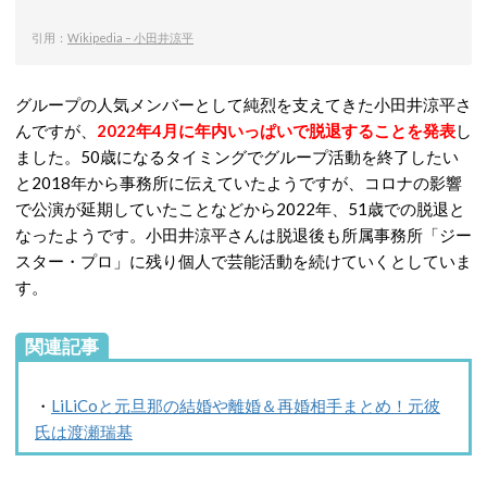
引用：
Wikipedia – 小田井涼平
グループの人気メンバーとして純烈を支えてきた小田井涼平さ
んですが、
2022年4月に年内いっぱいで脱退することを発表
し
ました。50歳になるタイミングでグループ活動を終了したい
と2018年から事務所に伝えていたようですが、コロナの影響
で公演が延期していたことなどから2022年、51歳での脱退と
なったようです。小田井涼平さんは脱退後も所属事務所「ジー
スター・プロ」に残り個人で芸能活動を続けていくとしていま
す。
関連記事
・
LiLiCoと元旦那の結婚や離婚＆再婚相手まとめ！元彼
氏は渡瀬瑞基