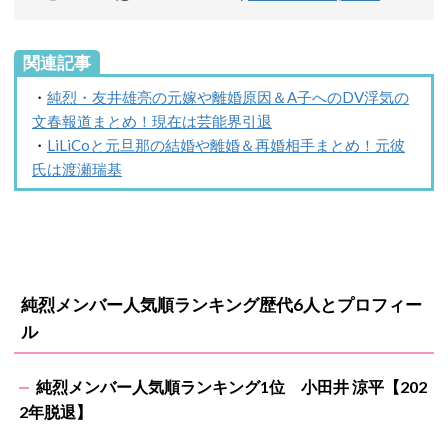
関連記事
・
純烈・友井雄亮の元嫁や離婚原因＆A子へのDV浮気の
文春報道まとめ！現在は芸能界引退
・
LiLiCoと元旦那の結婚や離婚＆再婚相手まとめ！元彼
氏は渡瀬瑞基
純烈メンバー人気順ランキング歴代6人とプロフィー
ル
純烈メンバー人気順ランキング1位 小田井 涼平【202
2年脱退】