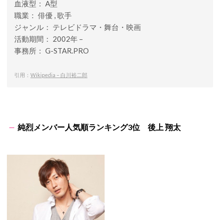
血液型： A型
職業： 俳優 , 歌手
ジャンル： テレビドラマ・舞台・映画
活動期間： 2002年 –
事務所： G-STAR.PRO
引用：
Wikipedia – 白川裕二郎
純烈メンバー人気順ランキング3位 後上 翔太