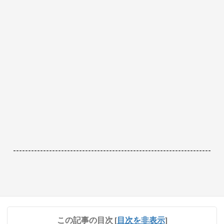
------------------------------------------------------------------
この記事の目次
[
目次を非表示
]