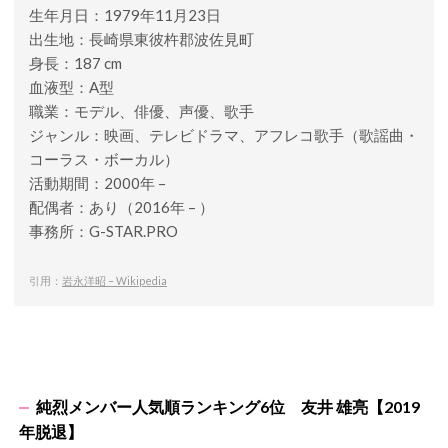
生年月日：1979年11月23日
出生地：長崎県東彼杵郡波佐見町
身長：187 cm
血液型：A型
職業：モデル、俳優、声優、歌手
ジャンル：映画、テレビドラマ、アフレコ歌手（歌謡曲・
コーラス・ボーカル）
活動期間：2000年 –
配偶者：あり（2016年 – ）
事務所：G-STAR.PRO
引用：
岩永洋昭 – Wikipedia
純烈メンバー人気順ランキング6位 友井 雄亮【2019
年脱退】