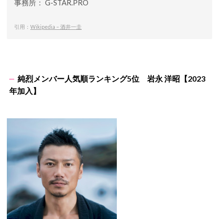
事務所： G-STAR.PRO
引用：
Wikipedia – 酒井一圭
純烈メンバー人気順ランキング5位 岩永 洋昭【2023
年加入】