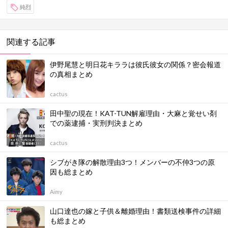
純烈
関連する記事
伊野尾慧と明日花キララは彼氏彼女の関係？密会報道
の真相まとめ
cactus
田中聖の現在！KAT-TUN解雇理由・大麻と覚せい剤
での薬逮捕・実刑判決まとめ
cactus
シブがき隊の解散理由3つ！メンバーの不仲3つの原
因も総まとめ
Aimy
山口達也の嫁と子供＆離婚理由！書類送検事件の詳細
も総まとめ