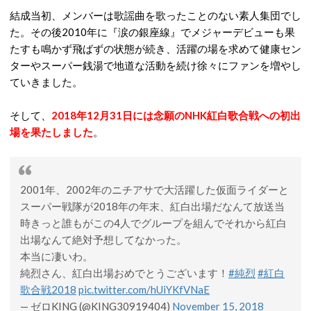
結成当初、メンバーは歌謡曲を歌ったことのない素人集団でし
た。その後2010年に『涙の銀座線』でメジャーデビューも果
たすも鳴かず飛ばずの状態が続き、活躍の場を求めて健康セン
ターやスーパー銭湯で地道な活動を続け徐々にファンを増やし
ていきました。
そして、
2018年12月31日には念願のNHK紅白歌合戦への初出
場を果たしました
。
2001年、2002年のニチアサで大活躍した仮面ライダーと
スーパー戦隊が2018年の年末、紅白出場だなんて放送当
時きっと誰もがこの4人でグループを組んでそれから紅白
出場なんて絶対予想してなかった。
本当に凄いわ。
純烈さん、紅白出場おめでとうございます！
#純烈
#紅白
歌合戦2018
pic.twitter.com/hUiYKfVNaE
— ゼロKING (@KING30919404)
November 15, 2018