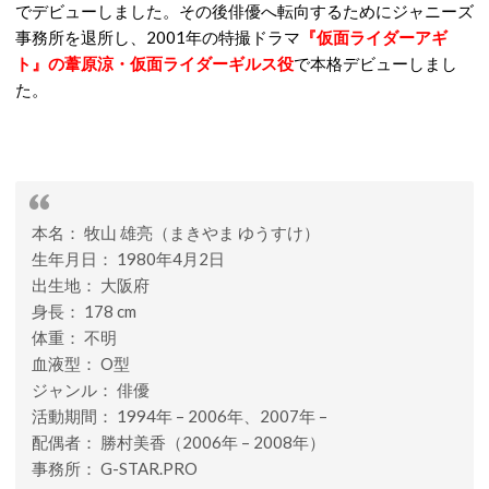
でデビューしました。その後俳優へ転向するためにジャニーズ
事務所を退所し、2001年の特撮ドラマ
『仮面ライダーアギ
ト』の葦原涼・仮面ライダーギルス役
で本格デビューしまし
た。
本名： 牧山 雄亮（まきやま ゆうすけ）
生年月日： 1980年4月2日
出生地： 大阪府
身長： 178 cm
体重： 不明
血液型： O型
ジャンル： 俳優
活動期間： 1994年 – 2006年、2007年 –
配偶者： 勝村美香（2006年 – 2008年）
事務所： G-STAR.PRO