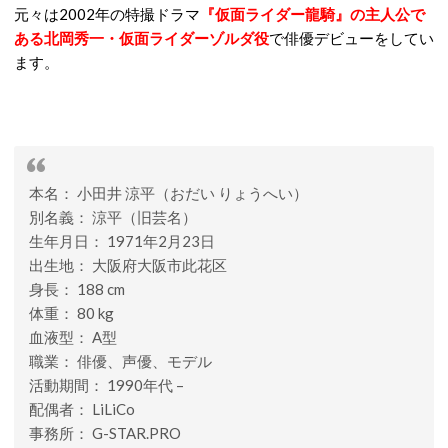
元々は2002年の特撮ドラマ
『仮面ライダー龍騎』の主人公で
ある北岡秀一・仮面ライダーゾルダ役
で俳優デビューをしてい
ます。
本名： 小田井 涼平（おだい りょうへい）
別名義： 涼平（旧芸名）
生年月日： 1971年2月23日
出生地： 大阪府大阪市此花区
身長： 188 cm
体重： 80 kg
血液型： A型
職業： 俳優、声優、モデル
活動期間： 1990年代 –
配偶者： LiLiCo
事務所： G-STAR.PRO