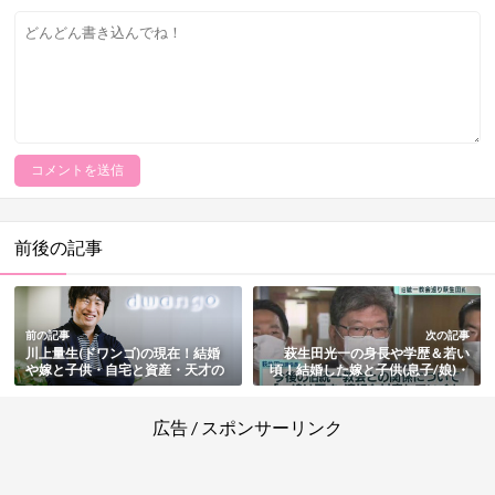
前後の記事
前の記事
次の記事
川上量生(ドワンゴ)の現在！結婚
萩生田光一の身長や学歴＆若い
や嫁と子供・自宅と資産・天才の
頃！結婚した嫁と子供(息子/娘)・
理由も総まとめ
資産・統一教会との関係まとめ
広告 / スポンサーリンク