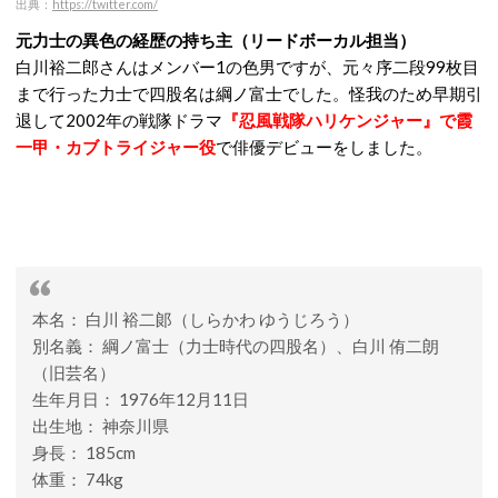
出典：
https://twitter.com/
元力士の異色の経歴の持ち主（リードボーカル担当）
白川裕二郎さんはメンバー1の色男ですが、元々序二段99枚目
まで行った力士で四股名は綱ノ富士でした。怪我のため早期引
退して2002年の戦隊ドラマ
『忍風戦隊ハリケンジャー』で霞
一甲・カブトライジャー役
で俳優デビューをしました。
本名： 白川 裕二郞（しらかわ ゆうじろう）
別名義： 綱ノ富士（力士時代の四股名）、白川 侑二朗
（旧芸名）
生年月日： 1976年12月11日
出生地： 神奈川県
身長： 185cm
体重： 74kg