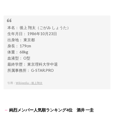
本名： 後上 翔太（ごがみ しょうた）
生年月日： 1986年10月23日
出身地： 東京都
身長： 179cm
体重： 68kg
血液型： O型
最終学歴： 東京理科大学中退
所属事務所： G-STAR.PRO
引用：
Wikipedia – 後上翔太
純烈メンバー人気順ランキング4位 酒井 一圭