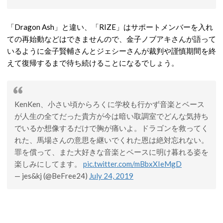
「Dragon Ash」と違い、「RIZE」はサポートメンバーを入れ
ての再始動などはできませんので、金子ノブアキさんが語って
いるように金子賢輔さんとジェシーさんが裁判や謹慎期間を終
えて復帰するまで待ち続けることになるでしょう。
KenKen、小さい頃からろくに学校も行かず音楽とベース
が人生の全てだった貴方が今は暗い取調室でどんな気持ち
でいるか想像するだけで胸が痛いよ。ドラゴンを救ってく
れた、馬場さんの意思を継いでくれた恩は絶対忘れない。
罪を償って、また大好きな音楽とベースに明け暮れる姿を
楽しみにしてます。
pic.twitter.com/mBbxXIeMgD
— jes&kj (@BeFree24)
July 24, 2019