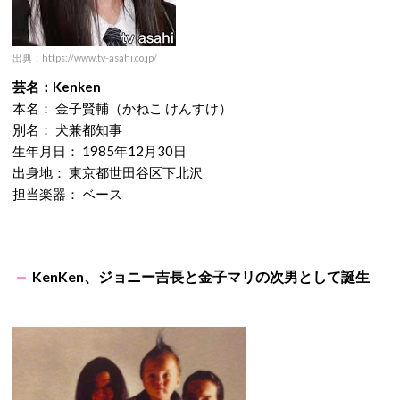
出典
：
https://www.tv-asahi.co.jp/
芸名：Kenken
本名： 金子賢輔（かねこ けんすけ）
別名： 犬兼都知事
生年月日： 1985年12月30日
出身地： 東京都世田谷区下北沢
担当楽器： ベース
KenKen、ジョニー吉長と金子マリの次男として誕生