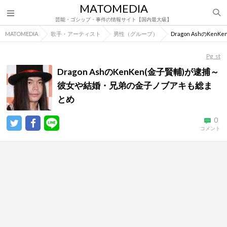
MATOMEDIA
芸能・ゴシップ・事件の情報サイト【国内最大級】
MATOMEDIA
歌手・アーティスト
男性（グループ）
Dragon AshのK
Pg_st
Dragon AshのKenKen(金子賢輔)が逮捕～
彼女や結婚・兄弟の金子ノブアキも総ま
とめ
0
コメント