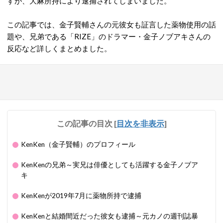
すが、大麻所持により逮捕されてしまいました。
この記事では、金子賢輔さんの元彼女も証言した薬物使用の話
題や、兄弟である「RIZE」のドラマー・金子ノブアキさんの
反応など詳しくまとめました。
この記事の目次
[
目次を非表示
]
KenKen（金子賢輔）のプロフィール
KenKenの兄弟～実兄は俳優としても活躍する金子ノブア
キ
KenKenが2019年7月に薬物所持で逮捕
KenKenと結婚間近だった彼女も逮捕～元カノの週刊誌暴