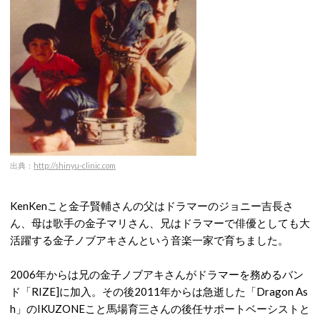
出典：
http://shinyu-clinic.com
KenKenこと金子賢輔さんの父はドラマーのジョニー吉長さ
ん、母は歌手の金子マリさん、兄はドラマーで俳優としても大
活躍する金子ノブアキさんという音楽一家で育ちました。
2006年からは兄の金子ノブアキさんがドラマーを務めるバン
ド「RIZE]に加入。その後2011年からは急逝した「Dragon As
h」のIKUZONEこと馬場育三さんの後任サポートベーシストと