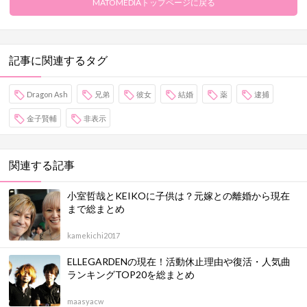
MATOMEDIAトップページに戻る
記事に関連するタグ
Dragon Ash
兄弟
彼女
結婚
薬
逮捕
金子賢輔
非表示
関連する記事
小室哲哉とKEIKOに子供は？元嫁との離婚から現在
まで総まとめ
kamekichi2017
ELLEGARDENの現在！活動休止理由や復活・人気曲
ランキングTOP20を総まとめ
maasyacw