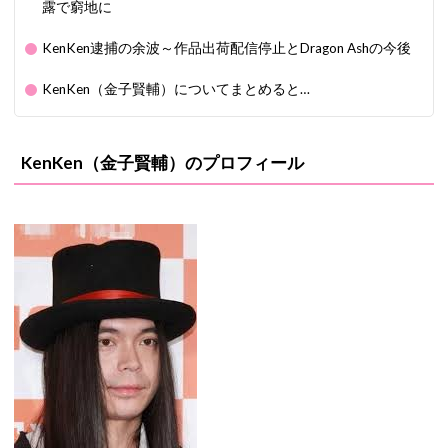
露で窮地に
KenKen逮捕の余波～作品出荷配信停止とDragon Ashの今後
KenKen（金子賢輔）についてまとめると…
KenKen（金子賢輔）のプロフィール