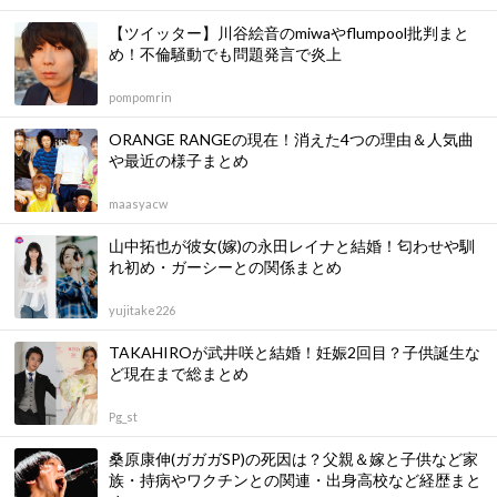
【ツイッター】川谷絵音のmiwaやflumpool批判まと
め！不倫騒動でも問題発言で炎上
pompomrin
ORANGE RANGEの現在！消えた4つの理由＆人気曲
や最近の様子まとめ
maasyacw
山中拓也が彼女(嫁)の永田レイナと結婚！匂わせや馴
れ初め・ガーシーとの関係まとめ
yujitake226
TAKAHIROが武井咲と結婚！妊娠2回目？子供誕生な
ど現在まで総まとめ
Pg_st
桑原康伸(ガガガSP)の死因は？父親＆嫁と子供など家
族・持病やワクチンとの関連・出身高校など経歴まと