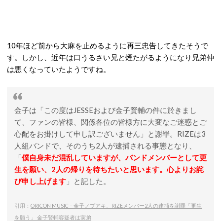
10年ほど前から大麻を止めるように再三忠告してきたそうで
す。しかし、近年は口うるさい兄と煙たがるようになり兄弟仲
は悪くなっていたようですね。
金子は「この度はJESSEおよび金子賢輔の件に於きまし
て、ファンの皆様、関係各位の皆様方に大変なご迷惑とご
心配をお掛けして申し訳ございません」と謝罪。RIZEは3
人組バンドで、そのうち2人が逮捕される事態となり、
「
僕自身未だ混乱していますが、バンドメンバーとして更
生を願い、2人の帰りを待ちたいと思います。心よりお詫
び申し上げます
」と記した。
引用：
ORICON MUSIC – 金子ノブアキ、RIZEメンバー2人の逮捕を謝罪「更生
を願う」 金子賢輔容疑者は実弟