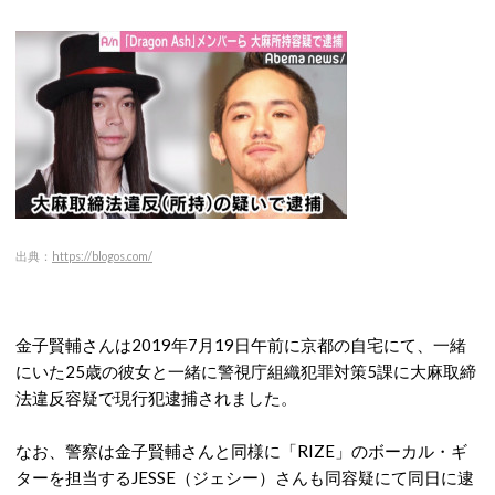
出典：
https://blogos.com/
金子賢輔さんは2019年7月19日午前に京都の自宅にて、一緒
にいた25歳の彼女と一緒に警視庁組織犯罪対策5課に大麻取締
法違反容疑で現行犯逮捕されました。
なお、警察は金子賢輔さんと同様に「RIZE」のボーカル・ギ
ターを担当するJESSE（ジェシー）さんも同容疑にて同日に逮