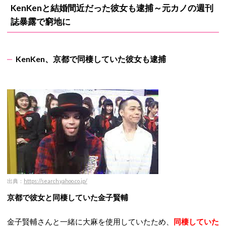
KenKenと結婚間近だった彼女も逮捕～元カノの週刊
誌暴露で窮地に
KenKen、京都で同棲していた彼女も逮捕
出典：
https://search.yahoo.co.jp/
京都で彼女と同棲していた金子賢輔
金子賢輔さんと一緒に大麻を使用していたため、
同棲していた