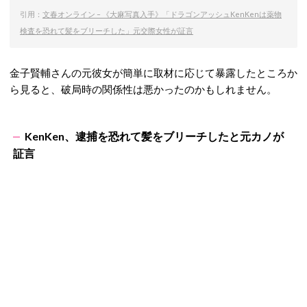
引用：
文春オンライン – 《大麻写真入手》「ドラゴンアッシュKenKenは薬物
検査を恐れて髪をブリーチした」元交際女性が証言
金子賢輔さんの元彼女が簡単に取材に応じて暴露したところか
ら見ると、破局時の関係性は悪かったのかもしれません。
KenKen、逮捕を恐れて髪をブリーチしたと元カノが
証言