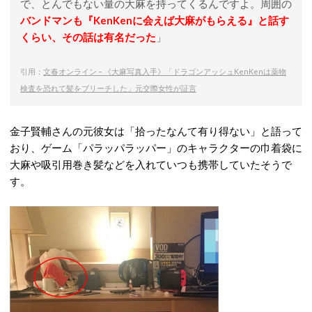
で、とんでもない量の大麻を持ってくるんですよ。周囲の
バンドマンも『KenKenに会えば大麻がもらえる』と話す
くらい、その話は有名だった
」
引用：
文春オンライン – 《大麻写真入手》「ドラゴンアッシュKenKenは薬物
検査を恐れて髪をブリーチした」元交際女性が証言
金子賢輔さんの元彼女は「拾ったなんて有り得ない」と語って
おり、ゲーム「パラッパラッパー」のキャラクターの巾着袋に
大麻や吸引用巻き髪などを入れていつも携帯していたそうで
す。