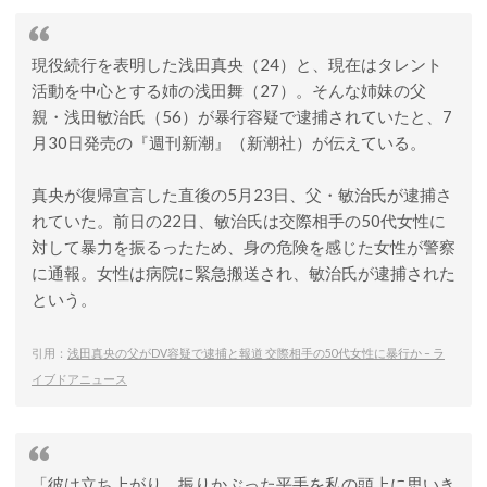
現役続行を表明した浅田真央（24）と、現在はタレント
活動を中心とする姉の浅田舞（27）。そんな姉妹の父
親・浅田敏治氏（56）が暴行容疑で逮捕されていたと、7
月30日発売の『週刊新潮』（新潮社）が伝えている。
真央が復帰宣言した直後の5月23日、父・敏治氏が逮捕さ
れていた。前日の22日、敏治氏は交際相手の50代女性に
対して暴力を振るったため、身の危険を感じた女性が警察
に通報。女性は病院に緊急搬送され、敏治氏が逮捕された
という。
引用：
浅田真央の父がDV容疑で逮捕と報道 交際相手の50代女性に暴行か – ラ
イブドアニュース
「彼は立ち上がり、振りかぶった平手を私の頭上に思いき