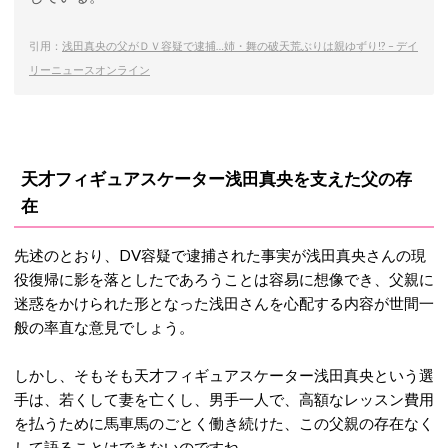
引用：
浅田真央の父がＤＶ容疑で逮捕…姉・舞の破天荒ぶりは親ゆずり!? – デイ
リーニュースオンライン
天才フィギュアスケーター浅田真央を支えた父の存
在
先述のとおり、DV容疑で逮捕された事実が浅田真央さんの現
役復帰に影を落としたであろうことは容易に想像でき、父親に
迷惑をかけられた形となった浅田さんを心配する内容が世間一
般の率直な意見でしょう。
しかし、そもそも天才フィギュアスケーター浅田真央という選
手は、若くして妻を亡くし、男手一人で、高額なレッスン費用
を払うために馬車馬のごとく働き続けた、この父親の存在なく
して語ることはできないのですね。