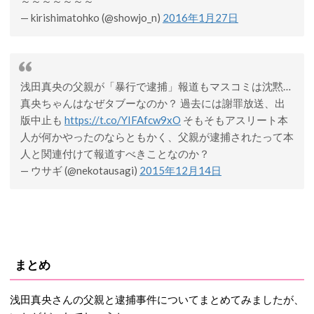
～～～～～～～
— kirishimatohko (@showjo_n)
2016年1月27日
浅田真央の父親が「暴行で逮捕」報道もマスコミは沈黙…
真央ちゃんはなぜタブーなのか？ 過去には謝罪放送、出
版中止も
https://t.co/YIFAfcw9xO
そもそもアスリート本
人が何かやったのならともかく、父親が逮捕されたって本
人と関連付けて報道すべきことなのか？
— ウサギ (@nekotausagi)
2015年12月14日
まとめ
浅田真央さんの父親と逮捕事件についてまとめてみましたが、