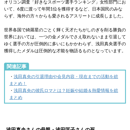
オリコン調査「好きなスポーツ選手ランキング」女性部門にお
いて、6度に渡って年間1位を獲得するなど、日本国民のみな
らず、海外の方々からも愛されるアスリートに成長しました。
世界各国で綺羅星のごとく輝く天才たちがしのぎを削る勝負の
世界においては、一つの金メダルでさえ取れないまま引退して
ゆく選手の方が圧倒的に多いにもかかわらず、浅田真央選手の
獲得したメダルは圧倒的な才能を物語るものとなっています。
関連記事
・
浅田真央の引退理由や会見内容・現在までの活動を総
まとめ！
・
浅田真央の彼氏ロマとは？妊娠や結婚＆熱愛情報を総
まとめ
浅田真央さんの母親・浅田匡子さんの死