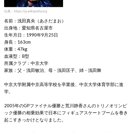
出典：https://ja.wikipedia.org
名前：浅田真央（あさだまお）
出身地：愛知県名古屋市
生年月日：1990年9月25日
身長：163cm
体重：47kg
血液型：B型
所属クラブ：中京大学
家族：父・浅田敏治、母・浅田匡子、姉・浅田舞
中京大学附属中京高等学校を卒業後、中京大学体育学部に進
学。
2005年のGPファイナル優勝と荒川静香さんのトリノオリンピ
ック優勝の相乗効果で日本にフィギュアスケートブームを巻き
起こすきっかけとなりました。