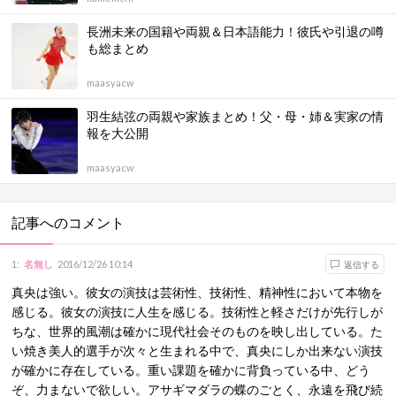
長洲未来の国籍や両親＆日本語能力！彼氏や引退の噂
も総まとめ
maasyacw
羽生結弦の両親や家族まとめ！父・母・姉＆実家の情
報を大公開
maasyacw
記事へのコメント
1
:
名無し
2016/12/26 10:14
返信する
真央は強い。彼女の演技は芸術性、技術性、精神性において本物を
感じる。彼女の演技に人生を感じる。技術性と軽さだけが先行しが
ちな、世界的風潮は確かに現代社会そのものを映し出している。た
い焼き美人的選手が次々と生まれる中で、真央にしか出来ない演技
が確かに存在している。重い課題を確かに背負っている中、どう
ぞ、力まないで欲しい。アサギマダラの蝶のごとく、永遠を飛び続