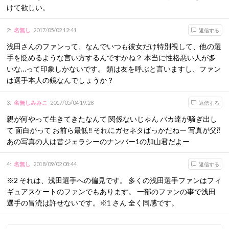
けて欲しい。
2
:
名無し
2017/05/02 12:41
返信する
浅田さんのファンって、なんでいつも彼女だけ特別視して、他の選
手を貶めるような言い方するんですかね？ 本当に性格悪い人が多
いな…って印象しかないです。 類は友を呼ぶと言いますし、ファン
は選手本人の鏡なんでしょうか？
3
:
名無しみみこ
2017/05/04 19:28
返信する
親が何やって生きてきたなんて 関係ないじゃん バカ達が騒ぎ出し
て 面白がって お前ら最低‼️ それにガセネタばっかだねー 写真が父⁇
あの写真の人は昔ジェラシーのナンバー1の加山君だよー
4
:
名無し
2018/09/02 08:44
返信する
※2 それは、浅田選手への偏見です。 多くの浅田選手ファンはフィ
ギュアスケートのファンでもあります。 一部のファンの事で浅田
選手の冒涜は許せないです。※1 さん 全く同感です。