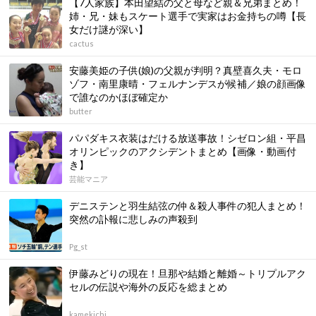
【7人家族】本田望結の父と母など親＆兄弟まとめ！
姉・兄・妹もスケート選手で実家はお金持ちの噂【長
女だけ謎が深い】
cactus
安藤美姫の子供(娘)の父親が判明？真壁喜久夫・モロ
ゾフ・南里康晴・フェルナンデスが候補／娘の顔画像
で誰なのかほぼ確定か
butter
パパダキス衣装はだける放送事故！シゼロン組・平昌
オリンピックのアクシデントまとめ【画像・動画付
き】
芸能マニア
デニステンと羽生結弦の仲＆殺人事件の犯人まとめ！
突然の訃報に悲しみの声殺到
Pg_st
伊藤みどりの現在！旦那や結婚と離婚～トリプルアク
セルの伝説や海外の反応を総まとめ
kamekichi