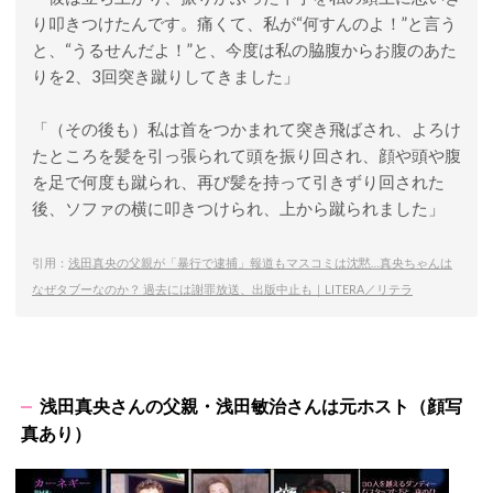
り叩きつけたんです。痛くて、私が“何すんのよ！”と言う
と、“うるせんだよ！”と、今度は私の脇腹からお腹のあた
りを2、3回突き蹴りしてきました」
「（その後も）私は首をつかまれて突き飛ばされ、よろけ
たところを髪を引っ張られて頭を振り回され、顔や頭や腹
を足で何度も蹴られ、再び髪を持って引きずり回された
後、ソファの横に叩きつけられ、上から蹴られました」
引用：
浅田真央の父親が「暴行で逮捕」報道もマスコミは沈黙…真央ちゃんは
なぜタブーなのか？ 過去には謝罪放送、出版中止も｜LITERA／リテラ
浅田真央さんの父親・浅田敏治さんは元ホスト（顔写
真あり）