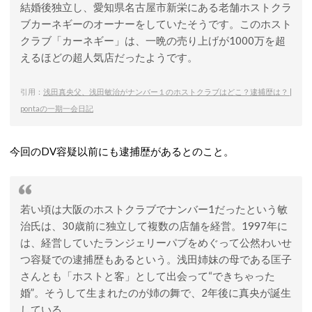
結婚後独立し、愛知県名古屋市新栄にある老舗ホストクラ
ブカーネギーのオーナーをしていたそうです。このホスト
クラブ「カーネギー」は、一晩の売り上げが1000万を超
えるほどの超人気店だったようです。
引用：
浅田真央父、浅田敏治がナンバー１のホストクラブはどこ？逮捕歴は？ |
pontaの一期一会日記
今回のDV容疑以前にも逮捕歴があるとのこと。
若い頃は大阪のホストクラブでナンバー1だったという敏
治氏は、30歳前に独立して複数の店舗を経営。1997年に
は、経営していたランジェリーパブをめぐって公然わいせ
つ容疑での逮捕歴もあるという。浅田姉妹の母である匡子
さんとも「ホストと客」として出会って“できちゃった
婚”。そうして生まれたのが姉の舞で、2年後に真央が誕生
している。