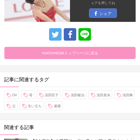
ェア
を押してね
シェア
MATOMEDIAトップページに戻る
記事に関連するタグ
DV
母
浅田匡子
浅田敏治
浅田真央
浅田舞
父
生い立ち
逮捕
関連する記事