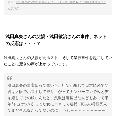
引用：
浅田真央の父親は水商売人??ラーメン屋??事業も?? – 浅田真央情報まと
めブログ
浅田真央さんの父親・浅田敏治さんの事件、ネット
の反応は・・・？
浅田真央さんの父親が元ホスト、そして暴行事件を起こしてい
たことに驚きの声が上がっています。
浅田真央の事実知って驚いた。祖父が騙して日本に来て父
親は大阪でホストして成り上がってナンバーワンで客とデ
キ婚してその娘なんだと。父親は逮捕歴なんどもあって半
年前にはつきあってた女にＤＶして逮捕…真央の母親死ん
でまだそんなたってないのに！ うわ～～～～～～～～～