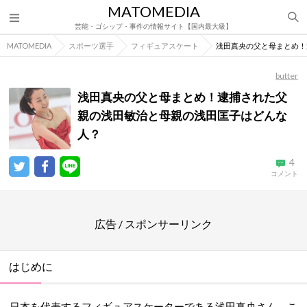
MATOMEDIA
芸能・ゴシップ・事件の情報サイト【国内最大級】
MATOMEDIA
スポーツ選手
フィギュアスケート
浅田真央の父と母まとめ！
butter
浅田真央の父と母まとめ！逮捕された父
親の浅田敏治と母親の浅田匡子はどんな
人？
4
コメント
広告 / スポンサーリンク
はじめに
日本を代表するフィギュアスケーターである浅田真央さん。こ