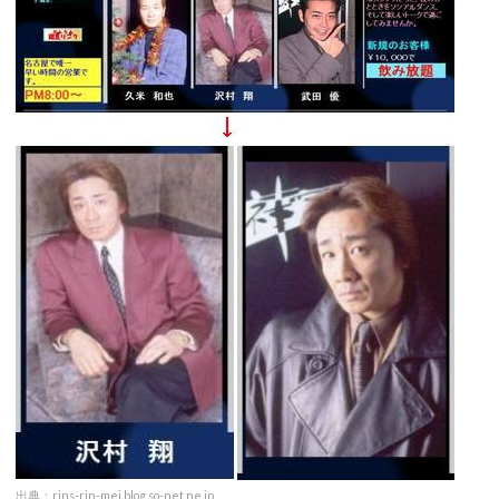
出典：
rins-rin-mei.blog.so-net.ne.jp