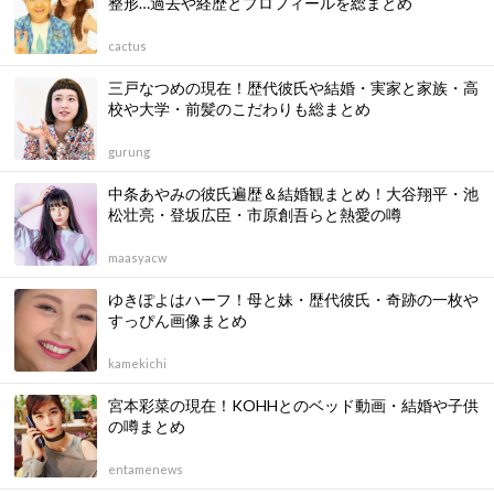
整形…過去や経歴とプロフィールを総まとめ
cactus
三戸なつめの現在！歴代彼氏や結婚・実家と家族・高
校や大学・前髪のこだわりも総まとめ
gurung
中条あやみの彼氏遍歴＆結婚観まとめ！大谷翔平・池
松壮亮・登坂広臣・市原創吾らと熱愛の噂
maasyacw
ゆきぽよはハーフ！母と妹・歴代彼氏・奇跡の一枚や
すっぴん画像まとめ
kamekichi
宮本彩菜の現在！KOHHとのベッド動画・結婚や子供
の噂まとめ
entamenews