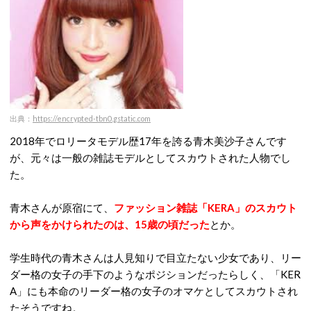
出典：
https://encrypted-tbn0.gstatic.com
2018年でロリータモデル歴17年を誇る青木美沙子さんです
が、元々は一般の雑誌モデルとしてスカウトされた人物でし
た。
青木さんが原宿にて、
ファッション雑誌「KERA」のスカウト
から声をかけられたのは、15歳の頃だった
とか。
学生時代の青木さんは人見知りで目立たない少女であり、リー
ダー格の女子の手下のようなポジションだったらしく、「KER
A」にも本命のリーダー格の女子のオマケとしてスカウトされ
たそうですね。