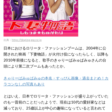
出典：
https://blogimg.goo.ne.jp
日本におけるロリータ・ファッションブームは、2004年に公
開された映画「下妻物語」が火付け役になったらしく、以降も
2010年前後になると、歌手のきゃりーぱみゅぱみゅさんの台
頭により第二次ブームもあったとか。
きゃりーぱみゅぱみゅの本名・すっぴん画像・過去まとめ！カ
ラコンなしの写真もあり
とはいえ、日本でロリータ・ファッションが盛り上がっていた
のも一昔前のことだったようで、現在は10代の愛好家などは
減っており、25歳以上が中心の趣味になっていると言われて