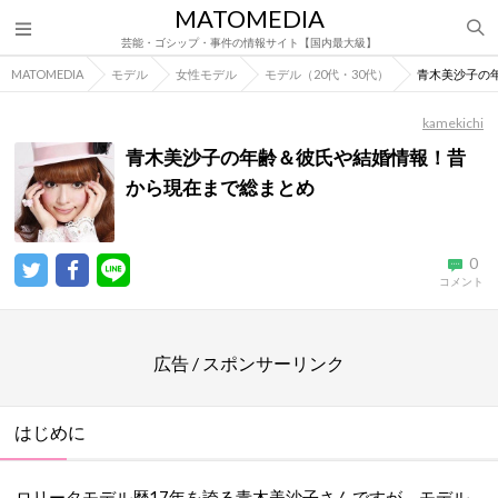
MATOMEDIA
芸能・ゴシップ・事件の情報サイト【国内最大級】
MATOMEDIA
モデル
女性モデル
モデル（20代・30代）
青木美沙子の
kamekichi
青木美沙子の年齢＆彼氏や結婚情報！昔
から現在まで総まとめ
0
コメント
広告 / スポンサーリンク
はじめに
ロリータモデル歴17年を誇る青木美沙子さんですが、モデル