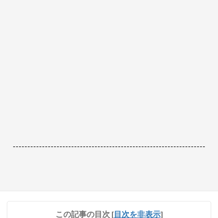
------------------------------------------------------------------
この記事の目次
[
目次を非表示
]