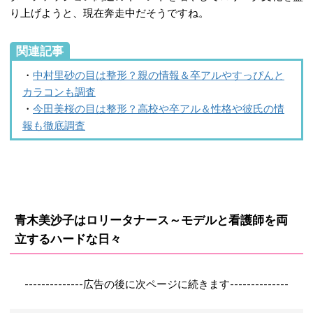
り上げようと、現在奔走中だそうですね。
関連記事
・
中村里砂の目は整形？親の情報＆卒アルやすっぴんと
カラコンも調査
・
今田美桜の目は整形？高校や卒アル＆性格や彼氏の情
報も徹底調査
青木美沙子はロリータナース～モデルと看護師を両
立するハードな日々
--------------広告の後に次ページに続きます--------------