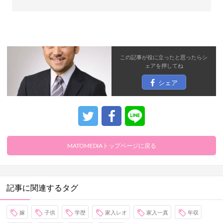
この記事が役に立ったと思ったら
シ
ェア
を押してね
シェア
MATOMEDIAトップページに戻る
記事に関連するタグ
嫁
子供
学歴
家入レオ
家入一真
年収