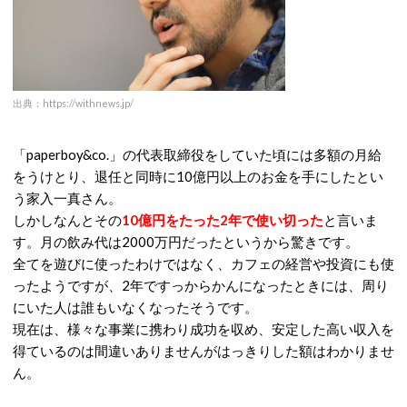
出典：https://withnews.jp/
「
paperboy&co.
」の代表取締役をしていた頃には多額の月給
をうけとり、退任と同時に
10
億円以上のお金を手にしたとい
う家入一真さん。
しかしなんとその
10
億円をたった
2
年で使い切った
と言いま
す。
月の飲み代は
2000
万円だったというから驚きです。
全てを遊びに使ったわけではなく、カフェの経営や投資にも使
ったようですが、
2
年ですっからかんになったときには、周り
にいた人は誰もいなくなったそうです。
現在は、様々な事業に携わり成功を収め、安定した高い収入を
得ているのは間違いありませんがはっきりした額はわかりませ
ん。