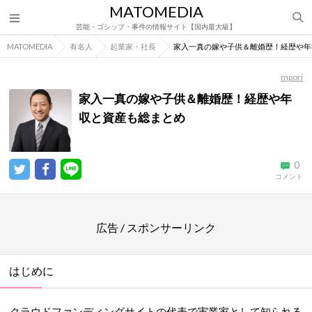
MATOMEDIA
芸能・ゴシップ・事件の情報サイト【国内最大級】
MATOMEDIA
有名人
起業家・社長
家入一真の嫁や子供＆離婚歴！経歴や年
mpori
家入一真の嫁や子供＆離婚歴！経歴や年
収と資産も総まとめ
0
コメント
広告 / スポンサーリンク
はじめに
クラウドファンディングサイトの代表で実業家として知られる