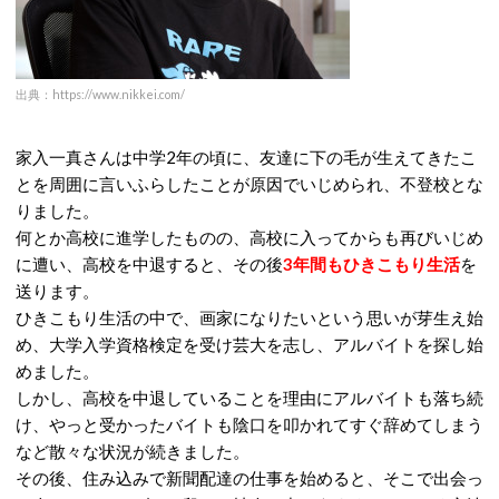
出典：https://www.nikkei.com/
家入一真さんは中学
2
年の頃に、友達に下の毛が生えてきたこ
とを周囲に言いふらしたことが原因でいじめられ、不登校とな
りました。
何とか高校に進学したものの、高校に入ってからも再びいじめ
に遭い、高校を中退すると、その後
3
年間もひきこもり生活
を
送ります。
ひきこもり生活の中で、画家になりたいという思いが芽生え始
め、大学入学資格検定を受け芸大を志し、アルバイトを探し始
めました。
しかし、高校を中退していることを理由にアルバイトも落ち続
け、やっと受かったバイトも陰口を叩かれてすぐ辞めてしまう
など散々な状況が続きました。
その後、住み込みで新聞配達の仕事を始めると、そこで出会っ