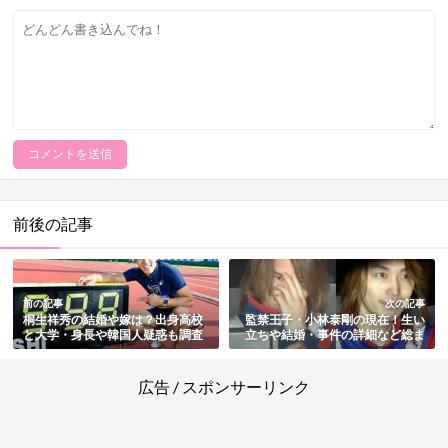
前後の記事
前の記事
次の記事
桐生祥秀の結婚や嫁は？出身高校
監禁王子・小林泰剛の現在！生い
と大学・身長や韓国人疑惑も調査
立ちや結婚・事件の詳細など総ま
とめ
広告 / スポンサーリンク