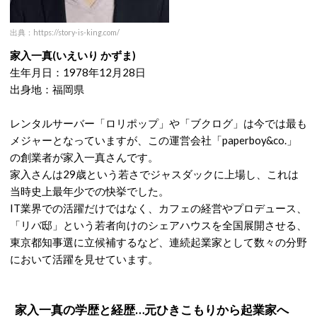
出典：https://story-is-king.com/
家入一真
(
いえいり かずま
)
生年月日：
1978
年
12
月
28
日
出身地：福岡県
レンタルサーバー「ロリポップ」や「ブクログ」は今では最も
メジャーとなっていますが、この運営会社「
paperboy&co.
」
の創業者が家入一真さんです。
家入さんは
29
歳という若さでジャスダックに上場し、これは
当時史上最年少での快挙でした。
IT
業界での活躍だけではなく、カフェの経営やプロデュース、
「リバ邸」という若者向けのシェアハウスを全国展開させる、
東京都知事選に立候補するなど、連続起業家として数々の分野
において活躍を見せています。
家入一真の学歴と経歴…元ひきこもりから起業家へ