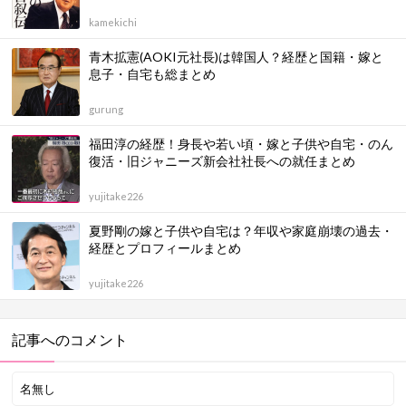
kamekichi
青木拡憲(AOKI元社長)は韓国人？経歴と国籍・嫁と
息子・自宅も総まとめ
gurung
福田淳の経歴！身長や若い頃・嫁と子供や自宅・のん
復活・旧ジャニーズ新会社社長への就任まとめ
yujitake226
夏野剛の嫁と子供や自宅は？年収や家庭崩壊の過去・
経歴とプロフィールまとめ
yujitake226
記事へのコメント