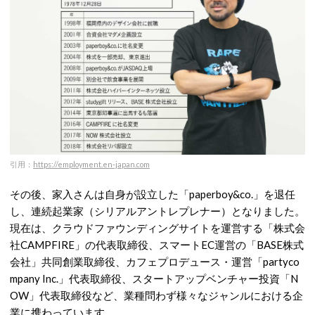
引用：
https://employment.en-japan.com
その後、家入さんは自身が設立した「
paperboy&co.
」を退任
し、連続起業家（シリアルアントレプレナー）となりました。
現在は、クラウドファウンディングサイトを運営する「株式会
社
CAMPFIRE
」の代表取締役、スマート
EC
運営の「
BASE
株式
会社」共同創業取締役、カフェプロデュース・運営「
partyco
mpany Inc.
」代表取締役、スタートアップベンチャー投資「
N
OW
」代表取締役など、業種問わず様々なジャンルにおける企
業に携わっています。