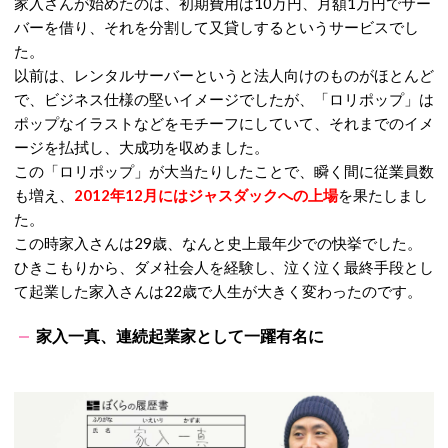
家入さんが始めたのは、初期費用は
10
万円、月額
1
万円でサー
バーを借り、それを分割して又貸しするというサービスでし
た。
以前は、レンタルサーバーというと法人向けのものがほとんど
で、ビジネス仕様の堅いイメージでしたが、「ロリポップ」は
ポップなイラストなどをモチーフにしていて、それまでのイメ
ージを払拭し、大成功を収めました。
この「ロリポップ」が大当たりしたことで、瞬く間に従業員数
も増え、
2012
年
12
月にはジャスダックへの上場
を果たしまし
た。
この時家入さんは
29
歳、なんと史上最年少での快挙でした。
ひきこもりから、ダメ社会人を経験し、泣く泣く最終手段とし
て起業した家入さんは
22
歳で人生が大きく変わったのです。
家入一真、連続起業家として一躍有名に