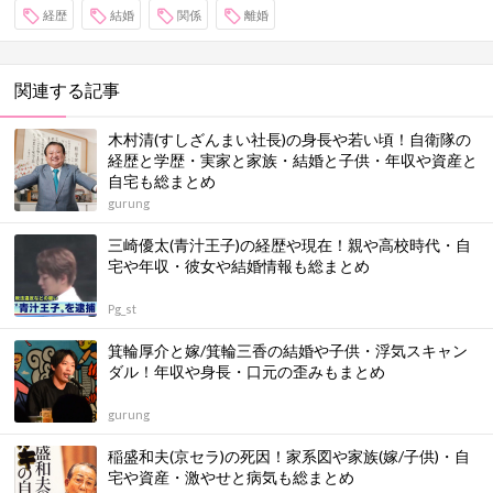
経歴
結婚
関係
離婚
関連する記事
木村清(すしざんまい社長)の身長や若い頃！自衛隊の
経歴と学歴・実家と家族・結婚と子供・年収や資産と
自宅も総まとめ
gurung
三崎優太(青汁王子)の経歴や現在！親や高校時代・自
宅や年収・彼女や結婚情報も総まとめ
Pg_st
箕輪厚介と嫁/箕輪三香の結婚や子供・浮気スキャン
ダル！年収や身長・口元の歪みもまとめ
gurung
稲盛和夫(京セラ)の死因！家系図や家族(嫁/子供)・自
宅や資産・激やせと病気も総まとめ