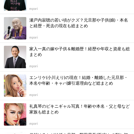
mpori
瀬戸内寂聴の若い頃がクズ？元旦那や子供(娘)・本名
と経歴・死去の現在も総まとめ
mpori
家入一真の嫁や子供＆離婚歴！経歴や年収と資産も総
まとめ
mpori
エンリケ(小川えり)の現在！結婚・離婚した元旦那・
本名や年齢・キャバ嬢引退理由など総まとめ
mpori
礼真琴のビキニギャル写真！年齢や本名・父と母など
家族も総まとめ
mpori