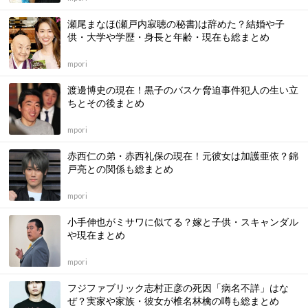
瀬尾まなほ(瀬戸内寂聴の秘書)は辞めた？結婚や子
供・大学や学歴・身長と年齢・現在も総まとめ
mpori
渡邊博史の現在！黒子のバスケ脅迫事件犯人の生い立
ちとその後まとめ
mpori
赤西仁の弟・赤西礼保の現在！元彼女は加護亜依？錦
戸亮との関係も総まとめ
mpori
小手伸也がミサワに似てる？嫁と子供・スキャンダル
や現在まとめ
mpori
フジファブリック志村正彦の死因「病名不詳」はな
ぜ？実家や家族・彼女が椎名林檎の噂も総まとめ