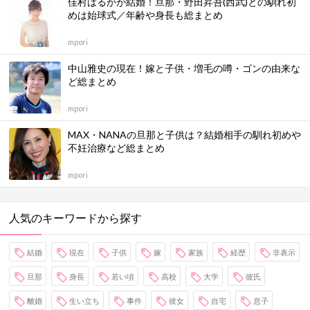
佳村はるかが結婚！旦那・野田昇吾(西武)との馴れ初
めは始球式／年齢や身長も総まとめ
mpori
中山雅史の現在！嫁と子供・増毛の噂・ゴンの由来な
ど総まとめ
mpori
MAX・NANAの旦那と子供は？結婚相手の馴れ初めや
不妊治療など総まとめ
mpori
人気のキーワードから探す
結婚
現在
子供
嫁
家族
経歴
非表示
旦那
身長
若い頃
高校
大学
彼氏
離婚
生い立ち
事件
彼女
自宅
息子