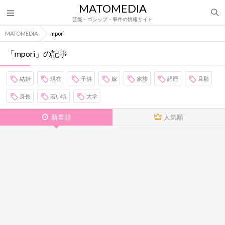
MATOMEDIA
芸能・ゴシップ・事件の情報サイト
MATOMEDIA
mpori
「mpori」の記事
結婚
現在
子供
嫁
家族
経歴
旦那
身長
若い頃
大学
新着順
人気順