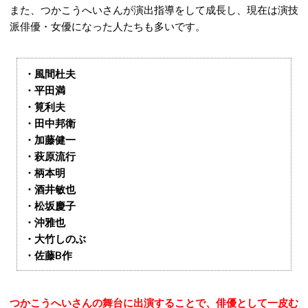
また、つかこうへいさんが演出指導をして成長し、現在は演技
派俳優・女優になった人たちも多いです。
・風間杜夫
・平田満
・筧利夫
・田中邦衛
・加藤健一
・萩原流行
・柄本明
・酒井敏也
・松坂慶子
・沖雅也
・大竹しのぶ
・佐藤B作
つかこうへいさんの舞台に出演することで、俳優として一皮む