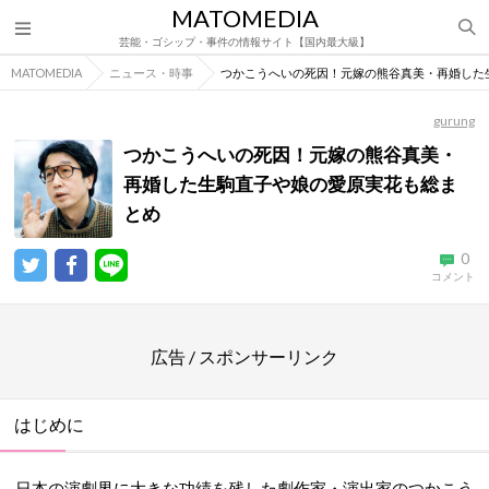
MATOMEDIA
芸能・ゴシップ・事件の情報サイト【国内最大級】
MATOMEDIA
ニュース・時事
つかこうへいの死因！元嫁の熊谷真美・再婚した
gurung
つかこうへいの死因！元嫁の熊谷真美・
再婚した生駒直子や娘の愛原実花も総ま
とめ
0
コメント
広告 / スポンサーリンク
はじめに
日本の演劇界に大きな功績を残した劇作家・演出家のつかこう