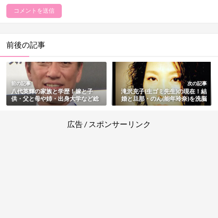
前後の記事
前の記事
次の記事
八代英輝の家族と学歴！嫁と子
滝沢充子(生ゴミ先生)の現在！結
供・父と母や姉・出身大学など総
婚と旦那・のん(能年玲奈)を洗脳
まとめ
したデマなど総まとめ
広告 / スポンサーリンク