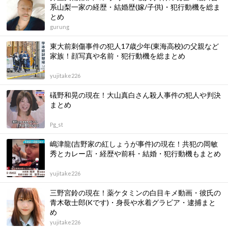
系山梨一家の経歴・結婚歴(嫁/子供)・犯行動機を総ま
とめ
gurung
東大前刺傷事件の犯人17歳少年(東海高校)の父親など
家族！顔写真や名前・犯行動機を総まとめ
yujitake226
礒野和晃の現在！大山真白さん殺人事件の犯人や判決
まとめ
Pg_st
嶋津龍(吉野家の紅しょうが事件)の現在！共犯の岡敏
秀とカレー店・経歴や前科・結婚・犯行動機もまとめ
yujitake226
三野宮鈴の現在！薬ケタミンの白目キメ動画・彼氏の
青木敬士郎(Kです)・身長や水着グラビア・逮捕まと
め
yujitake226