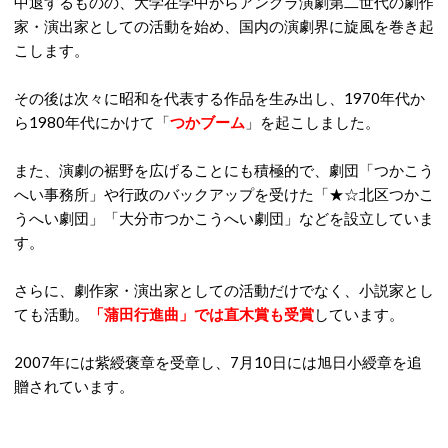
中退するものの、大学在学中からアングラ演劇第二世代の劇作
家・演出家としての活動を始め、国内の演劇界に旋風を巻き起
こします。
その後は次々に昭和を代表する作品を生み出し、1970年代か
ら1980年代にかけて「
つかブーム
」を起こしました。
また、演劇の裾野を広げることにも積極的で、劇団「つかこう
へい事務所」や行政のバックアップを受けた「★☆北区つかこ
うへい劇団」「大分市つかこうへい劇団」などを設立していま
す。
さらに、劇作家・演出家としての活動だけでなく、小説家とし
ても活動。
「蒲田行進曲」では直木賞も受賞
しています。
2007年には紫綬褒章を受章し、7月10日には旭日小綬章を追
贈されています。