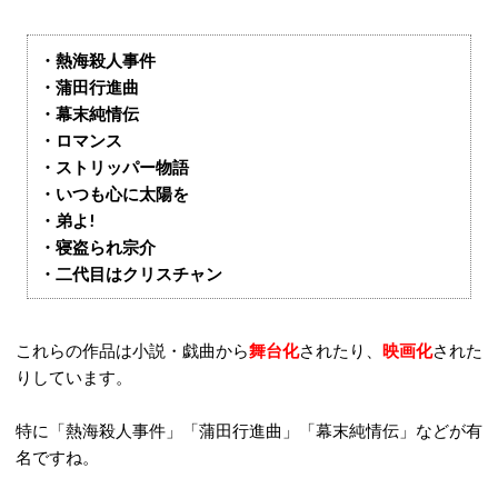
・熱海殺人事件
・蒲田行進曲
・幕末純情伝
・ロマンス
・ストリッパー物語
・いつも心に太陽を
・弟よ!
・寝盗られ宗介
・二代目はクリスチャン
これらの作品は小説・戯曲から
舞台化
されたり、
映画化
された
りしています。
特に「熱海殺人事件」「蒲田行進曲」「幕末純情伝」などが有
名ですね。