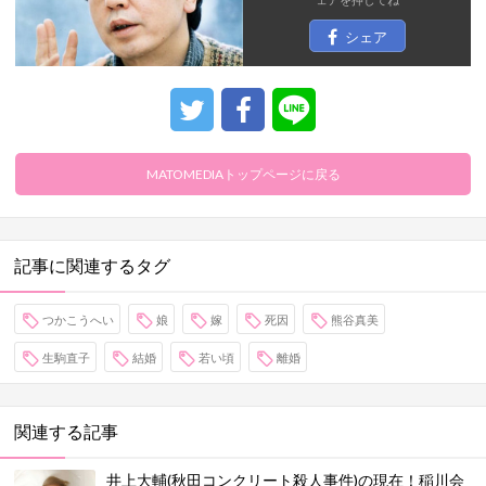
シェア
MATOMEDIAトップページに戻る
記事に関連するタグ
つかこうへい
娘
嫁
死因
熊谷真美
生駒直子
結婚
若い頃
離婚
関連する記事
井上大輔(秋田コンクリート殺人事件)の現在！稲川会