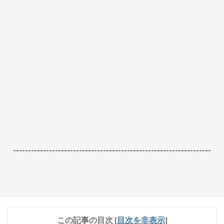
------------------------------------------------------------------
この記事の目次
[
目次を非表示
]